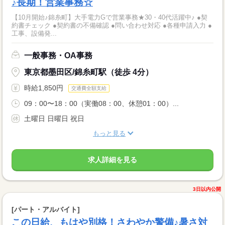
♪長期！営業事務☆
【10月開始♪錦糸町】大手電力Gで営業事務★30・40代活躍中♪ ●契
約書チェック ●契約書の不備確認 ●問い合わせ対応 ●各種申請入力 ●
工事、設備発...
一般事務・OA事務
東京都墨田区/錦糸町駅（徒歩 4分）
時給1,850円
交通費全額支給
09：00〜18：00（実働08：00、休憩01：00）...
土曜日 日曜日 祝日
もっと見る
求人詳細を見る
3日以内公開
[パート・アルバイト]
この日給、もはや別格！さわやか警備♪暑さ対