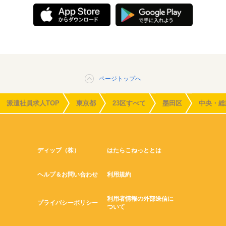
ページトップへ
派遣社員求人TOP
東京都
23区すべて
墨田区
中央・総
ディップ（株）
はたらこねっととは
ヘルプ＆お問い合わせ
利用規約
利用者情報の外部送信に
プライバシーポリシー
ついて