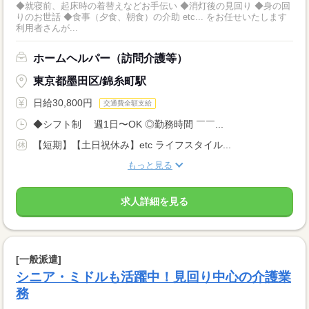
◆就寝前、起床時の着替えなどお手伝い ◆消灯後の見回り ◆身の回
りのお世話 ◆食事（夕食、朝食）の介助 etc... をお任せいたします
利用者さんが...
ホームヘルパー（訪問介護等）
東京都墨田区/錦糸町駅
日給30,800円
交通費全額支給
◆シフト制 週1日〜OK ◎勤務時間 ￣￣...
【短期】【土日祝休み】etc ライフスタイル...
もっと見る
求人詳細を見る
[一般派遣]
シニア・ミドルも活躍中！見回り中心の介護業
務