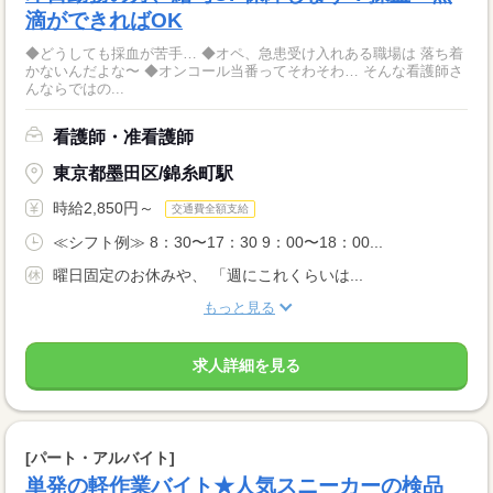
滴ができればOK
◆どうしても採血が苦手… ◆オペ、急患受け入れある職場は 落ち着
かないんだよな〜 ◆オンコール当番ってそわそわ… そんな看護師さ
んならではの...
看護師・准看護師
東京都墨田区/錦糸町駅
時給2,850円～
交通費全額支給
≪シフト例≫ 8：30〜17：30 9：00〜18：00...
曜日固定のお休みや、 「週にこれくらいは...
もっと見る
求人詳細を見る
[パート・アルバイト]
単発の軽作業バイト★人気スニーカーの検品