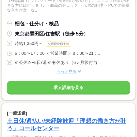
【検品部門】 バックヤードでの作業が多めです。 コツコツ作業が好
きな方にはピッタリ♪ ・商品のチェック ・伝票の処理 ・PCでの簡単
な入力作業 な...
梱包・仕分け・検品
東京都墨田区/住吉駅（徒歩 5分）
時給1,350円～
交通費全額支給
6：00〜17：00 ＜営業時間＞ 8：30〜21：...
※公休2〜5日/週 ※有休あり（6ヵ月後付与...
もっと見る
求人詳細を見る
[一般派遣]
土日休/週払い/未経験歓迎「理想の働き方が叶
う」コールセンター