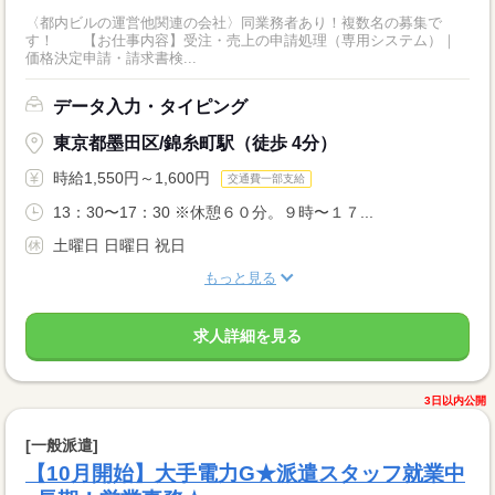
〈都内ビルの運営他関連の会社〉同業務者あり！複数名の募集で
す！ 【お仕事内容】受注・売上の申請処理（専用システム）｜
価格決定申請・請求書検...
データ入力・タイピング
東京都墨田区/錦糸町駅（徒歩 4分）
時給1,550円～1,600円
交通費一部支給
13：30〜17：30 ※休憩６０分。９時〜１７...
土曜日 日曜日 祝日
もっと見る
求人詳細を見る
3日以内公開
[一般派遣]
【10月開始】大手電力G★派遣スタッフ就業中