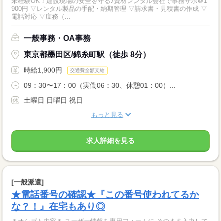
未経験OK！建設現場の安全を守る♪資材レンタル会社で事務サポ＠1
900円 ▽レンタル製品の手配・納期管理 ▽請求書・見積書の作成 ▽
電話対応 ▽庶務（...
一般事務・OA事務
東京都墨田区/錦糸町駅（徒歩 8分）
時給1,900円
交通費全額支給
09：30〜17：00（実働06：30、休憩01：00）...
土曜日 日曜日 祝日
もっと見る
求人詳細を見る
[一般派遣]
★電話番号の確認★『この番号使われてるか
な？！』在宅もあり◎