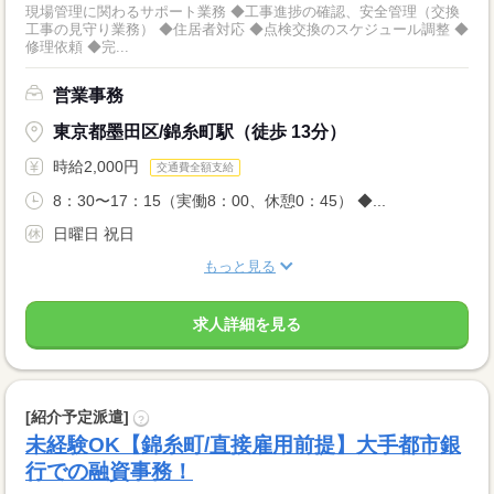
現場管理に関わるサポート業務 ◆工事進捗の確認、安全管理（交換
工事の見守り業務） ◆住居者対応 ◆点検交換のスケジュール調整 ◆
修理依頼 ◆完...
営業事務
東京都墨田区/錦糸町駅（徒歩 13分）
時給2,000円
交通費全額支給
8：30〜17：15（実働8：00、休憩0：45） ◆...
日曜日 祝日
もっと見る
求人詳細を見る
[紹介予定派遣]
?
未経験OK【錦糸町/直接雇用前提】大手都市銀
行での融資事務！