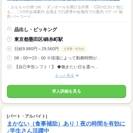
・おもちゃの袋づめ ・ダンボールを開ける作業 ・CDの仕分け 他に
も.... ◇LIVE会場案内 会場までの誘導や会場内での案内 ◇ｸﾞｯｽﾞ販
売 バーコード...
品出し・ピッキング
東京都墨田区/錦糸町駅
日給9,880円～29,560円
交通費一部支給
08：00〜23：00 ※現場によって勤務時間が...
【自己申告シフト！】 ◆働きたい日を選べ...
もっと見る
求人詳細を見る
[パート・アルバイト]
まかない（食事補助）あり！夜の時間を有効に
♪学生さん活躍中