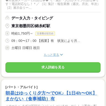
◆外資系メーカーでのお仕事◆ ＼＊集計・入力がメインのお仕事で
す！電話対応なし！＊／ ［1］集計・報告業務（週次、月次、年次）
［2］展示会リー...
データ入力・タイピング
東京都墨田区/錦糸町駅
時給1,750円～
交通費全額支給
09：00〜17：00 【残業】有 状況により月...
土曜日 日曜日 祝日
もっと見る
求人詳細を見る
[パート・アルバイト]
朝昼はゆっくり夕方〜でOK♪【1日4h〜OK】
まかない（食事補助）有
＜ホール＞ まずは笑顔で「いらっしゃいませ」から！ ご案内・配