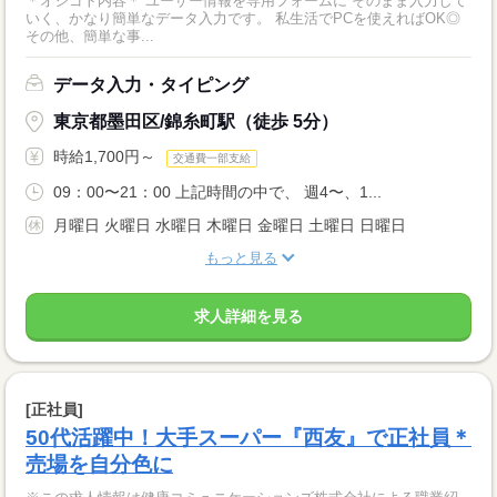
＊オシゴト内容＊ ユーザー情報を専用フォームに そのまま入力して
いく、かなり簡単なデータ入力です。 私生活でPCを使えればOK◎
その他、簡単な事...
データ入力・タイピング
東京都墨田区/錦糸町駅（徒歩 5分）
時給1,700円～
交通費一部支給
09：00〜21：00 上記時間の中で、 週4〜、1...
月曜日 火曜日 水曜日 木曜日 金曜日 土曜日 日曜日
もっと見る
求人詳細を見る
[正社員]
50代活躍中！大手スーパー『西友』で正社員＊
売場を自分色に