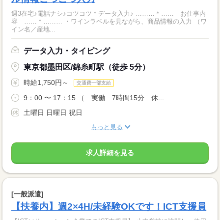
週3在宅♪電話ナシ♪コツコツ＊データ入力♪ ………＊…… お仕事内
容 ……＊……… ・ワインラベルを見ながら、商品情報の入力 （ワ
イン名／産地...
データ入力・タイピング
東京都墨田区/錦糸町駅（徒歩 5分）
時給1,750円～
交通費一部支給
9：00 〜 17：15 （ 実働 7時間15分 休...
土曜日 日曜日 祝日
もっと見る
求人詳細を見る
[一般派遣]
【扶養内】週2×4H/未経験OKです！ICT支援員