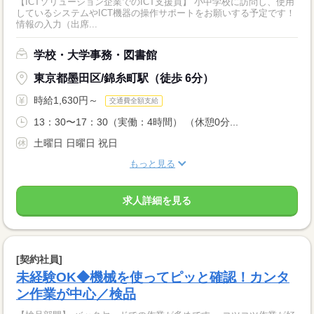
【ICTソリューション企業でのICT支援員】 小中学校に訪問し、使用
しているシステムやICT機器の操作サポートをお願いする予定です！
情報の入力（出席...
学校・大学事務・図書館
東京都墨田区/錦糸町駅（徒歩 6分）
時給1,630円～
交通費全額支給
13：30〜17：30（実働：4時間） （休憩0分...
土曜日 日曜日 祝日
もっと見る
求人詳細を見る
[契約社員]
未経験OK◆機械を使ってピッと確認！カンタ
ン作業が中心／検品