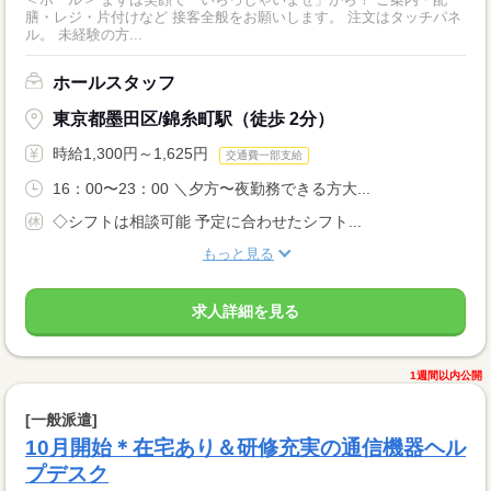
膳・レジ・片付けなど 接客全般をお願いします。 注文はタッチパネ
ル。 未経験の方...
ホールスタッフ
東京都墨田区/錦糸町駅（徒歩 2分）
時給1,300円～1,625円
交通費一部支給
16：00〜23：00 ＼夕方〜夜勤務できる方大...
◇シフトは相談可能 予定に合わせたシフト...
もっと見る
求人詳細を見る
1週間以内公開
[一般派遣]
10月開始＊在宅あり＆研修充実の通信機器ヘル
プデスク