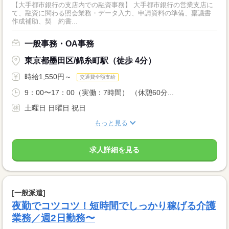
【大手都市銀行の支店内での融資事務】 大手都市銀行の営業支店に
て、融資に関わる照会業務・データ入力、申請資料の準備、稟議書
作成補助、契 約書...
一般事務・OA事務
東京都墨田区/錦糸町駅（徒歩 4分）
時給1,550円～
交通費全額支給
9：00〜17：00（実働：7時間） （休憩60分...
土曜日 日曜日 祝日
もっと見る
求人詳細を見る
[一般派遣]
夜勤でコツコツ！短時間でしっかり稼げる介護
業務／週2日勤務〜