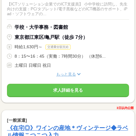
【ICTソリューション企業でのICT支援員】 小中学校に訪問し、先生
向けの支援：PC/タブレット/電子黒板などのICT機器のサポート、iP
ad・ソフトウェアの...
学校・大学事務・図書館
東京都江東区/亀戸駅（徒歩 7分）
時給1,630円～
交通費全額支給
8：15〜16：45（実働：7時間30分） （休憩6...
土曜日 日曜日 祝日
もっと見る
求人詳細を見る
3日以内公開
[一般派遣]
《在宅◎》ワインの産地＊ヴィンテージ◆ラベ
ル情報こつこつ入力