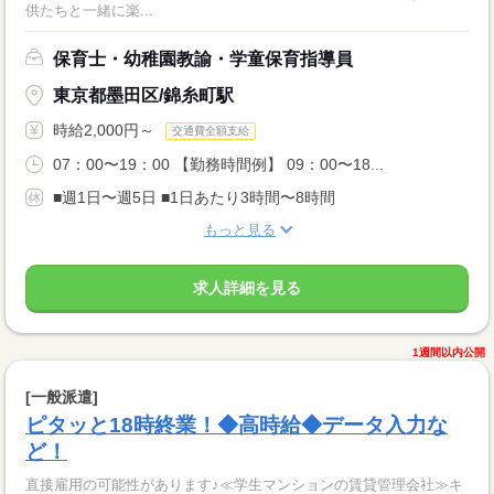
供たちと一緒に楽...
保育士・幼稚園教諭・学童保育指導員
東京都墨田区/錦糸町駅
時給2,000円～
交通費全額支給
07：00〜19：00 【勤務時間例】 09：00〜18...
■週1日〜週5日 ■1日あたり3時間〜8時間
もっと見る
求人詳細を見る
1週間以内公開
[一般派遣]
ピタッと18時終業！◆高時給◆データ入力な
ど！
直接雇用の可能性があります♪≪学生マンションの賃貸管理会社≫キ