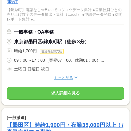
集計
【錦糸町】電話なし☆Exceでコツコツデータ集計 ●営業社員ごとの
売り上げ数字のデータ抽出・集計（Excel） ●申請データ登録 ●訪問
レポート集計 ●...
一般事務・OA事務
東京都墨田区/錦糸町駅（徒歩 3分）
時給1,700円
交通費全額支給
09：00〜17：00（実働07：00、休憩01：00）...
土曜日 日曜日 祝日
もっと見る
求人詳細を見る
[一般派遣]
【墨田区】時給1,900円・夜勤35,000円以上！/