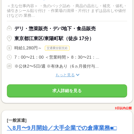
＜主な仕事内容＞ ・魚のパック詰め ・商品の品出し・補充 ・値札・
値引きシール貼り付け ・作業場の清掃・片付け まずは品出しや値付
けなどの 業務...
デリ・惣菜販売・デパ地下・食品販売
東京都江東区/東陽町駅（徒歩 17分）
時給1,280円～
交通費全額支給
7：00〜21：00 ＜営業時間＞ 8：30〜21：...
※公休2〜5日/週 ※有休あり（6ヵ月後付与...
もっと見る
求人詳細を見る
3日以内公開
[一般派遣]
＼8月〜9月開始／大手企業での倉庫業務■□