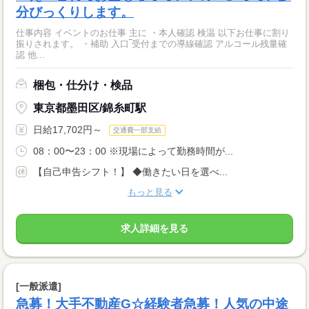
分びっくりします。
仕事内容 イベントのお仕事 主に ・本人確認 検温 以下お仕事に割り
振りされます。 ・補助 入口‾受付までの導線確認 アルコール残量確
認 他...
梱包・仕分け・検品
東京都墨田区/錦糸町駅
日給17,702円～
交通費一部支給
08：00〜23：00 ※現場によって勤務時間が...
【自己申告シフト！】 ◆働きたい日を選べ...
もっと見る
求人詳細を見る
[一般派遣]
急募！大手不動産G☆経験者急募！人気の中途