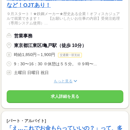
など！OJTあり！
９月スタート！★鉄鋼メーカー★歴史ある企業！オフィスカジュア
ルで就業できます！ 【お願いしたいお仕事の内容】受発注処理
（専用システム使用）...
営業事務
東京都江東区/亀戸駅（徒歩 10分）
時給1,850円～1,900円
交通費一部支給
9：30〜16：30 ※休憩は５５分。 ※９時〜...
土曜日 日曜日 祝日
もっと見る
求人詳細を見る
[パート・アルバイト]
「え…これでお金もらっていいの？」って、多