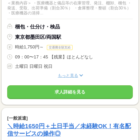
＜業務内容＞ ・医療機器と備品等の在庫管理、発注、棚卸、梱包 ・
発送、受取、出荷準備（割合30％） ・倉庫整理・整頓（割合30％）
・医療機器の清掃...
梱包・仕分け・検品
東京都墨田区/両国駅
時給1,750円～
交通費全額支給
09：00〜17：45 【残業】ほとんどなし
土曜日 日曜日 祝日
もっと見る
求人詳細を見る
[一般派遣]
＼時給1650円＋土日手当／未経験OK！有名配
信サービスの操作◎