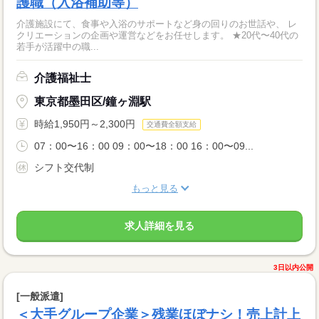
護職（入浴補助等）
介護施設にて、食事や入浴のサポートなど身の回りのお世話や、 レ
クリエーションの企画や運営などをお任せします。 ★20代〜40代の
若手が活躍中の職...
介護福祉士
東京都墨田区/鐘ヶ淵駅
時給1,950円～2,300円
交通費全額支給
07：00〜16：00 09：00〜18：00 16：00〜09...
シフト交代制
もっと見る
求人詳細を見る
3日以内公開
[一般派遣]
＜大手グループ企業＞残業ほぼナシ！売上計上