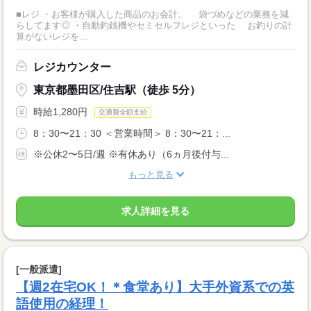
■レジ ・お客様が購入した商品のお会計。 袋づめなどの業務を減
らしてます◎ ・自動釣銭機やセミセルフレジといった お釣りの計
算がないレジを...
レジカウンター
東京都墨田区/住吉駅（徒歩 5分）
時給1,280円
交通費全額支給
8：30〜21：30 ＜営業時間＞ 8：30〜21：...
※公休2〜5日/週 ※有休あり（6ヵ月後付与...
もっと見る
求人詳細を見る
[一般派遣]
【週2在宅OK！＊食堂あり】大手外資系での英
語使用の経理！