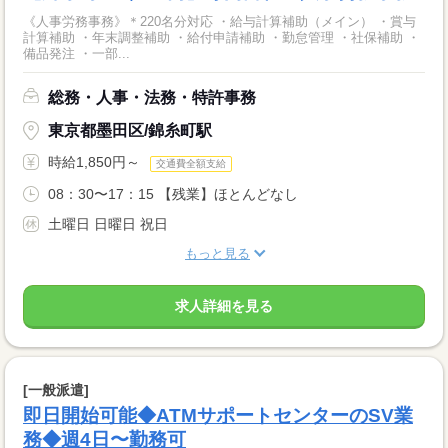
《人事労務事務》＊220名分対応 ・給与計算補助（メイン） ・賞与
計算補助 ・年末調整補助 ・給付申請補助 ・勤怠管理 ・社保補助 ・
備品発注 ・一部...
総務・人事・法務・特許事務
東京都墨田区/錦糸町駅
時給1,850円～
交通費全額支給
08：30〜17：15 【残業】ほとんどなし
土曜日 日曜日 祝日
もっと見る
求人詳細を見る
[一般派遣]
即日開始可能◆ATMサポートセンターのSV業
務◆週4日〜勤務可