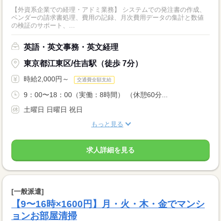
【外資系企業での経理・アドミ業務】 システムでの発注書の作成、
ベンダーの請求書処理、費用の記録、月次費用データの集計と数値
の検証のサポート、...
英語・英文事務・英文経理
東京都江東区/住吉駅（徒歩 7分）
時給2,000円～
交通費全額支給
9：00〜18：00（実働：8時間） （休憩60分...
土曜日 日曜日 祝日
もっと見る
求人詳細を見る
[一般派遣]
【9〜16時×1600円】月・火・木・金でマンシ
ョンお部屋清掃