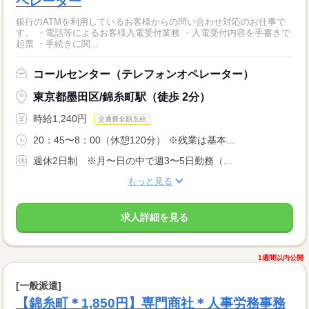
ペレーター
銀行のATMを利用しているお客様からの問い合わせ対応のお仕事で
す。 ・電話等によるお客様入電受付業務 ・入電受付内容を手書きで
起票 ・手続きに関...
コールセンター（テレフォンオペレーター）
東京都墨田区/錦糸町駅（徒歩 2分）
時給1,240円
交通費全額支給
20：45〜8：00（休憩120分） ※残業は基本...
週休2日制 ※月〜日の中で週3〜5日勤務（...
もっと見る
求人詳細を見る
1週間以内公開
[一般派遣]
【錦糸町＊1,850円】専門商社＊人事労務事務