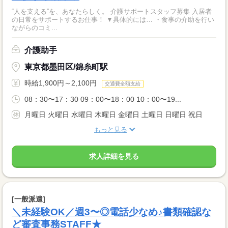
“人を支える”を、あなたらしく。 介護サポートスタッフ募集 入居者
の日常をサポートするお仕事！ ▼具体的には… ・食事の介助を行い
ながらのコミ...
介護助手
東京都墨田区/錦糸町駅
時給1,900円～2,100円
交通費全額支給
08：30〜17：30 09：00〜18：00 10：00〜19...
月曜日 火曜日 水曜日 木曜日 金曜日 土曜日 日曜日 祝日
もっと見る
求人詳細を見る
[一般派遣]
＼未経験OK／週3〜◎電話少なめ♪書類確認な
ど審査事務STAFF★