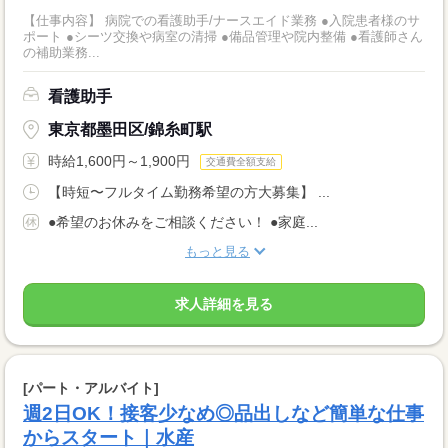
【仕事内容】 病院での看護助手/ナースエイド業務 ●入院患者様のサ
ポート ●シーツ交換や病室の清掃 ●備品管理や院内整備 ●看護師さん
の補助業務...
看護助手
東京都墨田区/錦糸町駅
時給1,600円～1,900円
交通費全額支給
【時短〜フルタイム勤務希望の方大募集】 ...
●希望のお休みをご相談ください！ ●家庭...
もっと見る
求人詳細を見る
[パート・アルバイト]
週2日OK！接客少なめ◎品出しなど簡単な仕事
からスタート｜水産