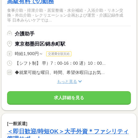
高級有料での勤務
食事介助・排泄介助・居室整備・水分補給・入浴介助・リネン交
換・外出介助・レクリエーション企画および運営・介護記録作成
等 日本みらいケアでは...
介護助手
東京都墨田区/錦糸町駅
時給1,900円～
交通費全額支給
【シフト制】 早）7：00-16：00 遅）10：00...
◆就業可能な曜日、時間、希望休暇日はお気...
もっと見る
求人詳細を見る
[一般派遣]
＜即日歓迎/時短OK＞大手外資＊ファシリティ