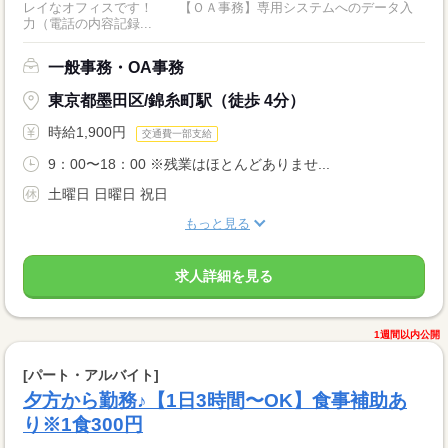
レイなオフィスです！ 【ＯＡ事務】専用システムへのデータ入
力（電話の内容記録...
一般事務・OA事務
東京都墨田区/錦糸町駅（徒歩 4分）
時給1,900円
交通費一部支給
9：00〜18：00 ※残業はほとんどありませ...
土曜日 日曜日 祝日
もっと見る
求人詳細を見る
1週間以内公開
[パート・アルバイト]
夕方から勤務♪【1日3時間〜OK】食事補助あ
り※1食300円