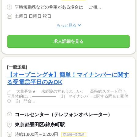
▽時短勤務などの希望がある場合は ご相...
土曜日 日曜日 祝日
もっと見る
求人詳細を見る
[一般派遣]
【オープニング★】簡単！マイナンバーに関す
る受電◎平日のみOK
／ 大量募集★ 未経験の方もうれしい！ 高時給スタート◎ ＼
▽具体的に… ―――――― ［1］ マイナンバーに関する問合せ受付
◎ ［2］ 問合...
コールセンター（テレフォンオペレーター）
東京都墨田区/錦糸町駅
時給1,800円～2,200円
交通費一部支給