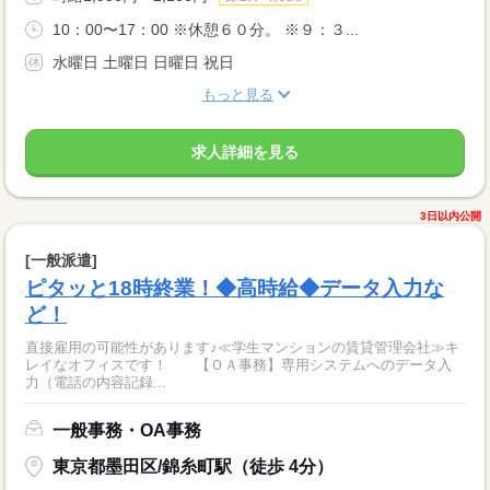
10：00〜17：00 ※休憩６０分。 ※９：３...
水曜日 土曜日 日曜日 祝日
もっと見る
求人詳細を見る
3日以内公開
[一般派遣]
ピタッと18時終業！◆高時給◆データ入力な
ど！
直接雇用の可能性があります♪≪学生マンションの賃貸管理会社≫キ
レイなオフィスです！ 【ＯＡ事務】専用システムへのデータ入
力（電話の内容記録...
一般事務・OA事務
東京都墨田区/錦糸町駅（徒歩 4分）