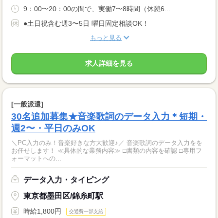
9：00〜20：00の間で、実働7〜8時間（休憩6...
●土日祝含む週3〜5日 曜日固定相談OK！
もっと見る
求人詳細を見る
[一般派遣]
30名追加募集★音楽歌詞のデータ入力＊短期・
週2〜・平日のみOK
＼PC入力のみ！音楽好きな方大歓迎♪／ 音楽歌詞のデータ入力をを
お任せします！ ≪具体的な業務内容≫ □書類の内容を確認 □専用フ
ォーマットへの...
データ入力・タイピング
東京都墨田区/錦糸町駅
時給1,800円
交通費一部支給