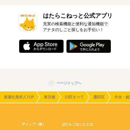
はたらこねっと公式アプリ
充実の検索機能と便利な通知機能で
アナタのしごと探しをお手伝い！
ページトップへ
派遣社員求人TOP
東京都
23区すべて
墨田区
中央・総
ディップ（株）
はたらこねっととは