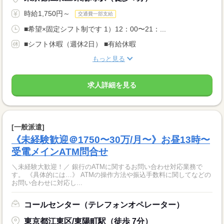
時給1,750円～
交通費一部支給
■希望×固定シフト制です 1）12：00〜21：...
■シフト休暇（週休2日） ■有給休暇
もっと見る
求人詳細を見る
[一般派遣]
《未経験歓迎＠1750〜30万/月〜》お昼13時〜
受電メインATM問合せ
＼未経験大歓迎！／ 銀行のATMに関するお問い合わせ対応業務で
す。 《具体的には…》 ATMの操作方法や振込手数料に関してなどの
お問い合わせに対応し...
コールセンター（テレフォンオペレーター）
東京都江東区/東陽町駅（徒歩 7分）