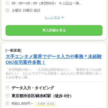
09：00〜18：00（休憩60分） ※上記は一例...
土曜日 日曜日 祝日
もっと見る
求人詳細を見る
[一般派遣]
大手エンタメ業界でデータ入力や事務＊未経験
OK/在宅案件多数！
「在宅勤務が良い」 「土日祝は絶対休みたい」 「髪色やネイルは自
由がいい」 そんなワガママも大歓迎！ あなたのご希望や適性に合っ
たお仕事をご案...
データ入力・タイピング
東京都渋谷区/錦糸町駅（徒歩 4分）
時給1,800円～
交通費一部支給