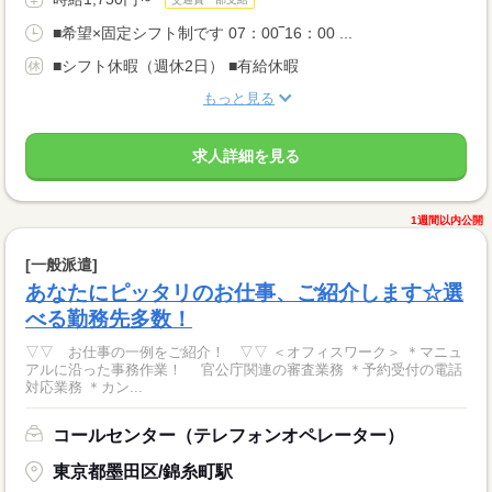
■希望×固定シフト制です 07：00‾16：00 ...
■シフト休暇（週休2日） ■有給休暇
もっと見る
求人詳細を見る
1週間以内公開
[一般派遣]
あなたにピッタリのお仕事、ご紹介します☆選
べる勤務先多数！
▽▽ お仕事の一例をご紹介！ ▽▽ ＜オフィスワーク＞ ＊マニュ
アルに沿った事務作業！ 官公庁関連の審査業務 ＊予約受付の電話
対応業務 ＊カン...
コールセンター（テレフォンオペレーター）
東京都墨田区/錦糸町駅