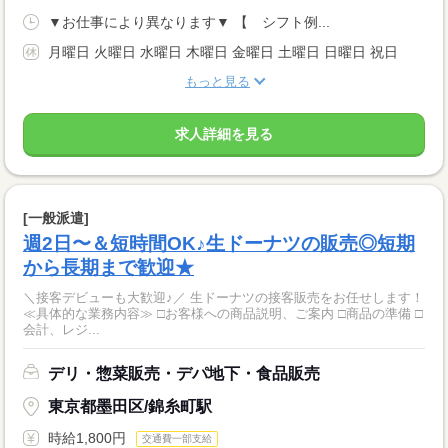
▼お仕事により異なります▼ 【 シフト例...
月曜日 火曜日 水曜日 木曜日 金曜日 土曜日 日曜日 祝日
もっと見る
求人詳細を見る
[一般派遣]
週2日〜＆短時間OK♪生ドーナツの販売◎短期
から長期まで歓迎★
＼接客デビューも大歓迎♪／ 生ドーナツの接客販売をお任せします！
≪具体的な業務内容≫ □お客様への商品説明、ご案内 □商品の準備 □
会計、レジ...
デリ・惣菜販売・デパ地下・食品販売
東京都墨田区/錦糸町駅
時給1,800円
交通費一部支給