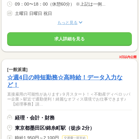
09：00〜18：00（休憩60分） ※上記は一例...
土曜日 日曜日 祝日
もっと見る
求人詳細を見る
3日以内公開
[一般派遣]
☆週4日の時短勤務☆高時給！データ入力な
ど！
直接雇用の可能性があります♪９月スタート！＜不動産ディベロッパ
ー企業＞駅近で通勤便利！綺麗なオフィス環境でお仕事できます♪
【経理事務】請...
経理・会計・財務
東京都墨田区/錦糸町駅（徒歩 2分）
時給1,950円～2,100円
交通費一部支給