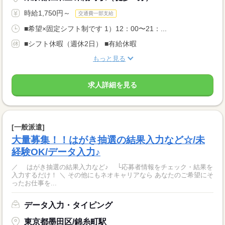
時給1,750円～
交通費一部支給
■希望×固定シフト制です 1）12：00〜21：...
■シフト休暇（週休2日） ■有給休暇
もっと見る
求人詳細を見る
[一般派遣]
大量募集！！はがき抽選の結果入力など☆/未
経験OK/データ入力♪
／ はがき抽選の結果入力など♪ └応募者情報をチェック・結果を
入力するだけ！ ＼ その他にもネオキャリアなら あなたのご希望にそ
ったお仕事を...
データ入力・タイピング
東京都墨田区/錦糸町駅