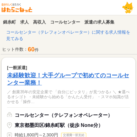
錦糸町 求人 高収入 コールセンター 派遣の求人募集
コールセンター（テレフォンオペレーター）に関する求人情報を
見てみる
60
ヒット件数：
件
[一般派遣]
未経験歓迎！大手グループで初めてのコールセ
ンター業務！
／ 創業35年の安定企業で 「自分にピッタリ」が見つかる♪ ＼ ★選べ
るオシゴト ・未経験から始める「かんたん受付」 ・スマホ知識が活
かせる「操作...
コールセンター（テレフォンオペレーター）
東京都墨田区/錦糸町駅（徒歩 None分）
時給1,800円～2,300円
交通費一部支給