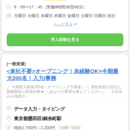
9：00〜17：45（実働8時間/休憩45分）
月曜日 火曜日 水曜日 木曜日 金曜日 土曜日 日曜日 祝日
もっと見る
求人詳細を見る
[一般派遣]
<来社不要>オープニング！未経験OK×今期最
大200名！入力/事務
／ 今期最大募集200名♪ オープニング大募集！ ＼ 最短登録の翌日に
勤務開始の実績多数★ ＼あなたの希望を教えてください／ 「土日休
み＆残業少...
データ入力・タイピング
東京都墨田区/錦糸町駅
時給1,700円～2,200円
交通費一部支給