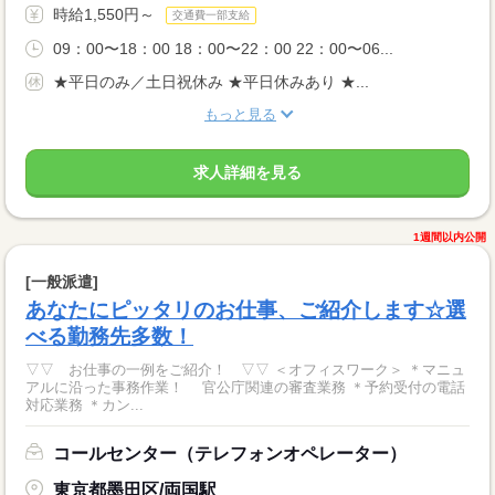
時給1,550円～
交通費一部支給
09：00〜18：00 18：00〜22：00 22：00〜06...
★平日のみ／土日祝休み ★平日休みあり ★...
もっと見る
求人詳細を見る
1週間以内公開
[一般派遣]
あなたにピッタリのお仕事、ご紹介します☆選
べる勤務先多数！
▽▽ お仕事の一例をご紹介！ ▽▽ ＜オフィスワーク＞ ＊マニュ
アルに沿った事務作業！ 官公庁関連の審査業務 ＊予約受付の電話
対応業務 ＊カン...
コールセンター（テレフォンオペレーター）
東京都墨田区/両国駅