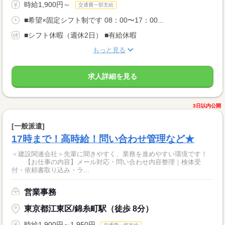
時給1,900円～
交通費一部支給
■希望×固定シフト制です 08：00〜17：00...
■シフト休暇（週休2日） ■有給休暇
もっと見る
求人詳細を見る
3日以内公開
[一般派遣]
17時まで！高時給！問い合わせ管理など★
＜建設関連会社＞先輩に聞きやすく、業務を進めやすい環境です！
【お仕事の内容】メール対応・問い合わせ内容整理｜検体受
付・依頼書取り込み・ラ...
営業事務
東京都江東区/錦糸町駅（徒歩 8分）
時給1,900円～1,950円