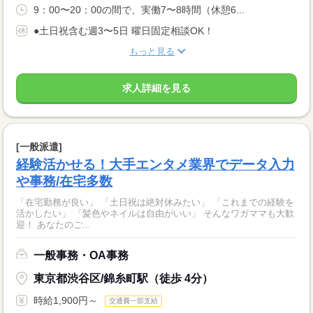
9：00〜20：00の間で、実働7〜8時間（休憩6...
●土日祝含む週3〜5日 曜日固定相談OK！
もっと見る
求人詳細を見る
[一般派遣]
経験活かせる！大手エンタメ業界でデータ入力
や事務/在宅多数
「在宅勤務が良い」 「土日祝は絶対休みたい」 「これまでの経験を
活かしたい」 「髪色やネイルは自由がいい」 そんなワガママも大歓
迎！ あなたのご...
一般事務・OA事務
東京都渋谷区/錦糸町駅（徒歩 4分）
時給1,900円～
交通費一部支給