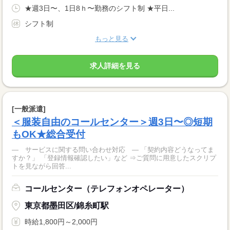
★週3日〜、1日8ｈ〜勤務のシフト制 ★平日...
シフト制
もっと見る
求人詳細を見る
[一般派遣]
＜服装自由のコールセンター＞週3日〜◎短期
もOK★総合受付
― サービスに関する問い合わせ対応 ― 「契約内容どうなってま
すか？」 「登録情報確認したい」など ⇒ご質問に用意したスクリプ
トを見ながら回答...
コールセンター（テレフォンオペレーター）
東京都墨田区/錦糸町駅
時給1,800円～2,000円