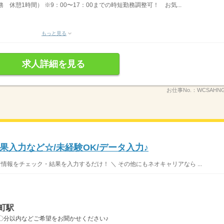
勤務 休憩1時間） ※9：00〜17：00までの時短勤務調整可！ お気...
もっと見る
求人詳細を見る
お仕事No.：
WCSAHNG
入力など☆/未経験OK/データ入力♪
報をチェック・結果を入力するだけ！ ＼ その他にもネオキャリアなら ...
町駅
〇分以内などご希望をお聞かせください♪