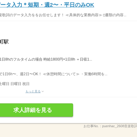
データ入力＊短期・週2〜・平日のみOK
楽歌詞のデータ入力ををお任せします！ ≪具体的な業務内容≫ □書類の内容...
町駅
8hのフルタイムの場合 時給1800円×1日8h ＝日収1...
で1日6h〜、週2日〜OK！ ≪休憩時間について≫ ・実働6時間を...
土曜日 日曜日 祝日
もっと見る
求人詳細を見る
お仕事No.：
puenhac_2608音楽