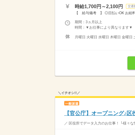
時給1,700円～2,100円
交通
【 給与備考 】 ◎日払いOK お給
期間：3ヵ月以上
時間：▼お仕事により異なります▼ 【 シ
月曜日 火曜日 水曜日 木曜日 金曜日 
＼イチオシ!!／
一般派遣
【官公庁】オープニング♪区役
／ 区役所でデータ入力のお仕事！ └様々な