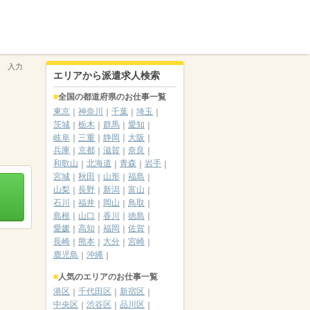
い 入力
エリアから派遣求人検索
全国の都道府県のお仕事一覧
東京
神奈川
千葉
埼玉
茨城
栃木
群馬
愛知
岐阜
三重
静岡
大阪
兵庫
京都
滋賀
奈良
和歌山
北海道
青森
岩手
宮城
秋田
山形
福島
山梨
長野
新潟
富山
石川
福井
岡山
鳥取
島根
山口
香川
徳島
愛媛
高知
福岡
佐賀
長崎
熊本
大分
宮崎
鹿児島
沖縄
人気のエリアのお仕事一覧
港区
千代田区
新宿区
中央区
渋谷区
品川区