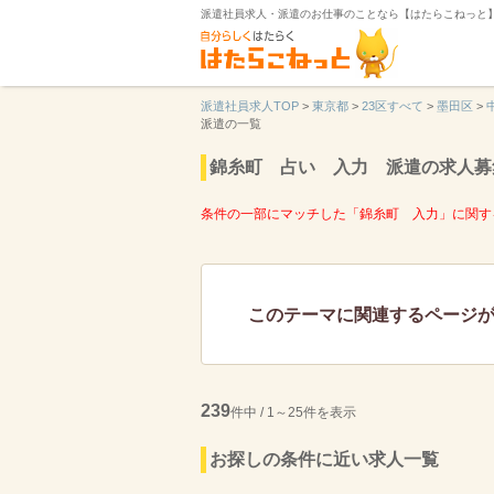
派遣社員求人・派遣のお仕事のことなら【はたらこねっと
派遣社員求人TOP
>
東京都
>
23区すべて
>
墨田区
>
派遣の一覧
錦糸町 占い 入力 派遣の求人募
条件の一部にマッチした「錦糸町 入力」に関す
このテーマに関連するページ
239
件中 / 1～25件を表示
お探しの条件に近い求人一覧