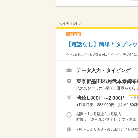
＼イチオシ!!／
一般派遣
【電話なし】簡単＊タブレッ
☆＊.日払い◎＆週3日ok.＊☆ ピンチの時
データ入力・タイピング
東京都墨田区/総武本線錦糸
人気のターミナル駅で、通勤らくらく
時給1,800円～2,000円
交通
●月収目安：288,000円 （時給1,800
期間：1ヵ月以上3ヵ月以内
時間：［選べるシフト］ シフト自由・自
●月〜日より週3〜週5日のシフト勤務