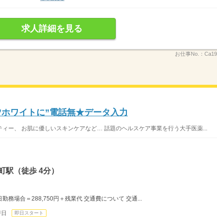
求人詳細を見る
お仕事No.：
Ca19
”ホワイトに”電話無★データ入力
ィー、 お肌に優しいスキンケアなど… 話題のヘルスケア事業を行う大手医薬...
町駅（徒歩 4分）
2日勤務場合＝288,750円＋残業代 交通費について 交通...
即日
即日スタート