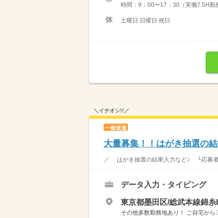
時間：9：00〜17：30（実働7.5H
土曜日 日曜日 祝日
＼イチオシ!!／
一般派遣
大量募集！！はがき抽選の結果
／ はがき抽選の結果入力など♪ └応募者情
データ入力・タイピング
東京都墨田区/総武本線錦糸
その他多数勤務地あり！ ご自宅から