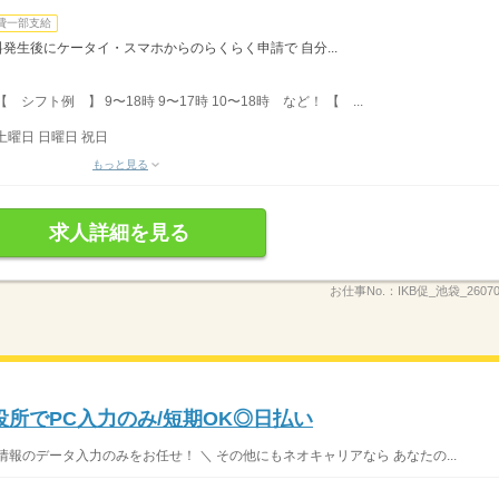
費一部支給
料発生後にケータイ・スマホからのらくらく申請で 自分...
フト例 】 9〜18時 9〜17時 10〜18時 など！ 【 ...
土曜日 日曜日 祝日
もっと見る
求人詳細を見る
お仕事No.：
IKB促_池袋_260
所でPC入力のみ/短期OK◎日払い
情報のデータ入力のみをお任せ！ ＼ その他にもネオキャリアなら あなたの...