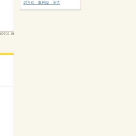
錦糸町 事務職 派遣
09700-18