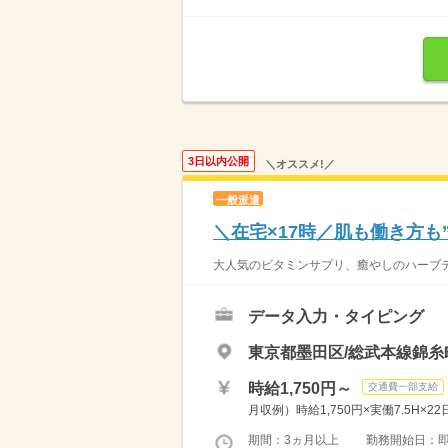
3日以内公開
＼オススメ!／
一般派遣
＼在宅×17時／肌も働き方も
大人気のビタミンサプリ、癒やしのハーブテ
データ入力・タイピング
東京都墨田区/総武本線錦糸
時給1,750円～
交通費一部支給
月収例）時給1,750円×実働7.5H×2
期間：3ヵ月以上 勤務開始日：