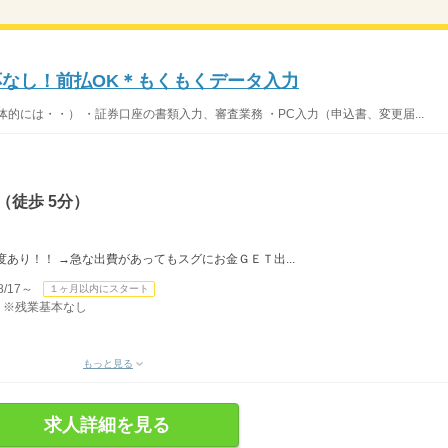
応なし！前払OK＊もくもくデータ入力
的には・・） ・証券口座の書類入力、審査業務 ・PC入力（申込書、変更届...
（徒歩 5分）
あり！！ →急な出費があってもスグにお金ＧＥＴ出...
/17～
１ヶ月以内にスタート
） ※残業基本なし
もっと見る
求人詳細を見る