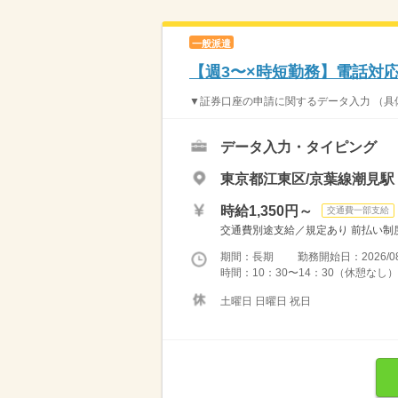
一般派遣
【週3〜×時短勤務】電話対
▼証券口座の申請に関するデータ入力 （具体
データ入力・タイピング
東京都江東区/京葉線潮見駅
時給1,350円～
交通費一部支給
交通費別途支給／規定あり 前払い制度
期間：長期 勤務開始日：2026/08
時間：10：30〜14：30（休憩なし
土曜日 日曜日 祝日