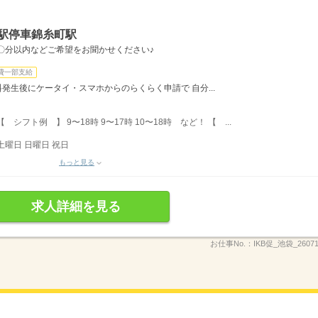
各駅停車錦糸町駅
〇分以内などご希望をお聞かせください♪
費一部支給
料発生後にケータイ・スマホからのらくらく申請で 自分...
フト例 】 9〜18時 9〜17時 10〜18時 など！ 【 ...
土曜日 日曜日 祝日
もっと見る
求人詳細を見る
お仕事No.：
IKB促_池袋_260