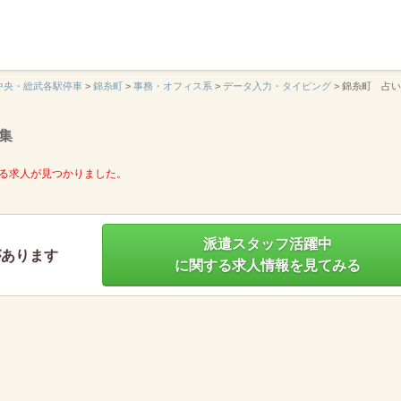
】
中央・総武各駅停車
>
錦糸町
>
事務・オフィス系
>
データ入力・タイピング
>
錦糸町 占
集
る求人が見つかりました。
派遣スタッフ活躍中
があります
に関する求人情報を見てみる