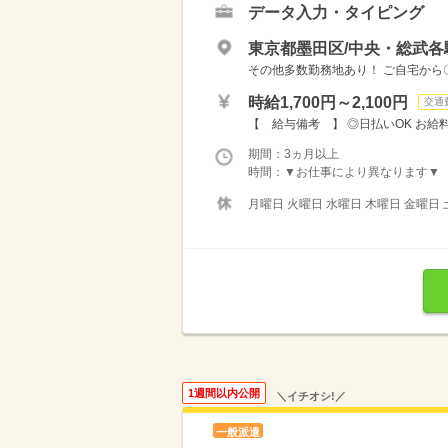
データ入力・タイピング
東京都墨田区/中央・総武
その他多数勤務地あり！ ご自宅から
時給1,700円～2,100円
交通
【 給与備考 】 ◎日払いOK お給
期間：3ヵ月以上
時間：▼お仕事により異なります▼ 【 シ
月曜日 火曜日 水曜日 木曜日 金曜日 
1週間以内公開
＼イチオシ!／
一般派遣