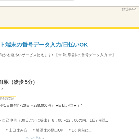
お仕事No.
ト端末の番号データ入力/日払いOK
に助かる速払いサービス使えます♪ 【☆.決済端末の番号データ入力.☆】 ...
町駅（徒歩 5分）
♪
費全額支給
円×1日8時間×20日＝288,000円） ●日払い◎ ●（＾...
己申告（30日ごとに提出） 8：00〜22：00の内、1日7時間...
 ＊土日休み◎ ＊希望休の提出OK ＊1ヶ月前に...
もっと見る