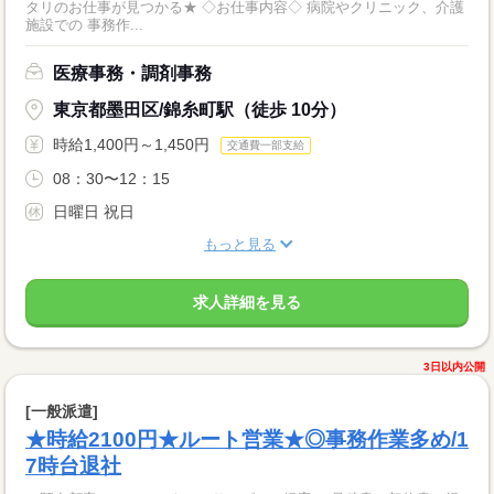
タリのお仕事が見つかる★ ◇お仕事内容◇ 病院やクリニック、介護
施設での 事務作...
医療事務・調剤事務
東京都墨田区/錦糸町駅（徒歩 10分）
時給1,400円～1,450円
交通費一部支給
08：30〜12：15
日曜日 祝日
もっと見る
求人詳細を見る
3日以内公開
[一般派遣]
★時給2100円★ルート営業★◎事務作業多め/1
7時台退社