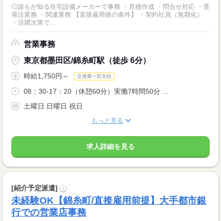
◎誰もが知る住宅設備メーカーで事務 ・見積作成 ・問合せ対応 ・受
発注業務 ・関連業務 【直接雇用後の条件】 ・契約社員（無期化）
・活躍次第で...
営業事務
東京都墨田区/錦糸町駅（徒歩 6分）
時給1,750円～
交通費一部支給
08：30-17：20（休憩60分）実働7時間50分 ...
土曜日 日曜日 祝日
もっと見る
求人詳細を見る
[紹介予定派遣]
?
未経験OK【錦糸町/直接雇用前提】大手都市銀
行での営業店事務