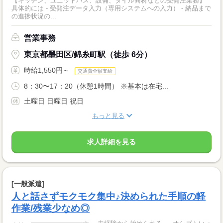
【キッチン、ユニットバス、設備、タイル商材などの受発注業務】
具体的には - 受発注データ入力（専用システムへの入力） - 納品まで
の進捗状況の...
営業事務
東京都墨田区/錦糸町駅（徒歩 6分）
時給1,550円～
交通費全額支給
8：30〜17：20（休憩1時間） ※基本は在宅...
土曜日 日曜日 祝日
もっと見る
求人詳細を見る
[一般派遣]
人と話さずモクモク集中♪決められた手順の軽
作業/残業少なめ◎