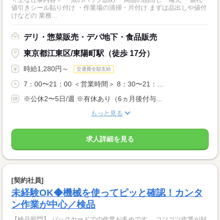
値引きシール貼り付け ・作業場の清掃・片付け まずは品出しや値付
けなどの 業務...
デリ・惣菜販売・デパ地下・食品販売
東京都江東区/東陽町駅（徒歩 17分）
時給1,280円～
交通費全額支給
7：00〜21：00 ＜営業時間＞ 8：30〜21：...
※公休2〜5日/週 ※有休あり（6ヵ月後付与...
もっと見る
求人詳細を見る
[契約社員]
未経験OK◆機械を使ってピッと確認！カンタ
ン作業が中心／検品
【検品部門】 バックヤードでの作業が多めです。 コツコツ作業が好