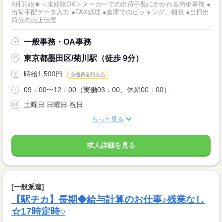
9月開始★＜未経験OK＞メーカーでの出荷手配にかかわる簡単事務 ●
出荷手配データ入力 ●FAX処理 ●倉庫でのピッキング、梱包 ●当日出
荷分の売上伝票...
一般事務・OA事務
東京都墨田区/菊川駅（徒歩 9分）
時給1,500円
交通費全額支給
09：00〜12：00（実働03：00、休憩00：00）...
土曜日 日曜日 祝日
もっと見る
求人詳細を見る
[一般派遣]
【駅チカ】長期◆給与計算のお仕事♪残業なし
☆17時定時○