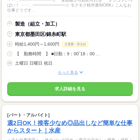
・‥…━━━━━━━━☆ 未経験から始められる オシゴトいっ
ぱい！ ・‥…━━━━━━━━☆ モクモク軽作業WORK♪ こんなお
仕事どうです...
製造（組立・加工）
東京都墨田区/錦糸町駅
時給1,400円～1,600円
交通費一部支給
【 勤務時間 】 ■日勤：9：00‾18：00 ...
土曜日 日曜日 祝日
もっと見る
求人詳細を見る
[パート・アルバイト]
週2日OK！接客少なめ◎品出しなど簡単な仕事
からスタート｜水産
＜主な仕事内容＞ ・魚のパック詰め ・商品の品出し・補充 ・値札・