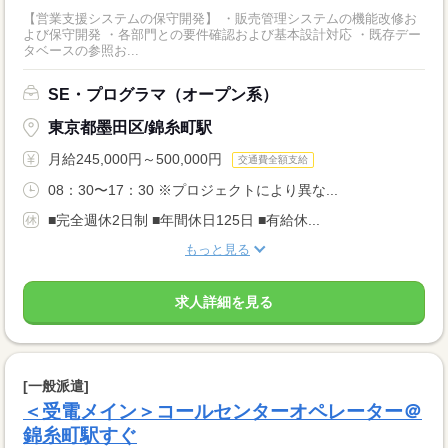
【営業支援システムの保守開発】 ・販売管理システムの機能改修お
よび保守開発 ・各部門との要件確認および基本設計対応 ・既存デー
タベースの参照お...
SE・プログラマ（オープン系）
東京都墨田区/錦糸町駅
月給245,000円～500,000円
交通費全額支給
08：30〜17：30 ※プロジェクトにより異な...
■完全週休2日制 ■年間休日125日 ■有給休...
もっと見る
求人詳細を見る
[一般派遣]
＜受電メイン＞コールセンターオペレーター＠
錦糸町駅すぐ