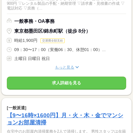
900円 ▽レンタル製品の手配・納期管理 ▽請求書・見積書の作成 ▽
電話対応 ▽庶務（...
一般事務・OA事務
東京都墨田区/錦糸町駅（徒歩 8分）
時給1,900円
交通費全額支給
09：30〜17：00（実働06：30、休憩01：00）...
土曜日 日曜日 祝日
もっと見る
求人詳細を見る
[一般派遣]
【9〜16時×1600円】月・火・木・金でマンシ
ョンお部屋清掃
在宅中のお部屋内清掃業務を2人で清掃します。 男性スタッフは在籍