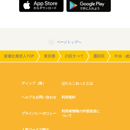
ページトップへ
派遣社員求人TOP
東京都
23区すべて
墨田区
中央・総
ディップ（株）
はたらこねっととは
ヘルプ＆お問い合わせ
利用規約
利用者情報の外部送信に
プライバシーポリシー
ついて
人気ワードで探す