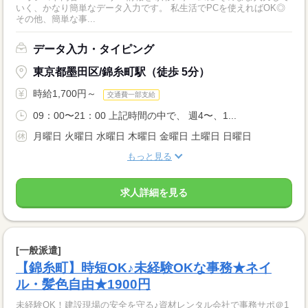
いく、かなり簡単なデータ入力です。 私生活でPCを使えればOK◎
その他、簡単な事...
データ入力・タイピング
東京都墨田区/錦糸町駅（徒歩 5分）
時給1,700円～
交通費一部支給
09：00〜21：00 上記時間の中で、 週4〜、1...
月曜日 火曜日 水曜日 木曜日 金曜日 土曜日 日曜日
もっと見る
求人詳細を見る
[一般派遣]
【錦糸町】時短OK♪未経験OKな事務★ネイ
ル・髪色自由★1900円
未経験OK！建設現場の安全を守る♪資材レンタル会社で事務サポ＠1