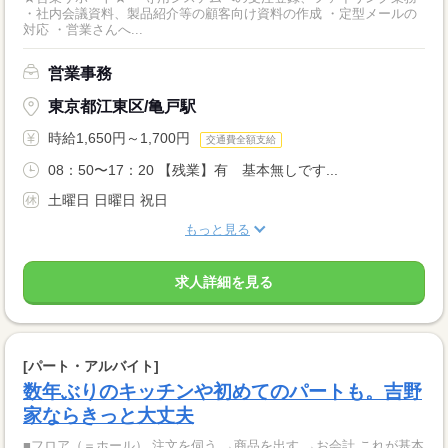
・社内会議資料、製品紹介等の顧客向け資料の作成 ・定型メールの
対応 ・営業さんへ...
営業事務
東京都江東区/亀戸駅
時給1,650円～1,700円
交通費全額支給
08：50〜17：20 【残業】有 基本無しです...
土曜日 日曜日 祝日
もっと見る
求人詳細を見る
[パート・アルバイト]
数年ぶりのキッチンや初めてのパートも。吉野
家ならきっと大丈夫
■フロア（＝ホール） 注文を伺う →商品を出す →お会計 これが基本