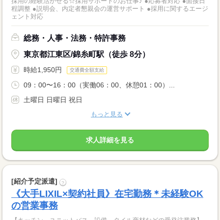
採用の経験活かせる☆採用サポートのお仕事♪ ●応募者対応 ●面接日
程調整 ●説明会、内定者懇親会の運営サポート ●採用に関するエージ
ェント対応
総務・人事・法務・特許事務
東京都江東区/錦糸町駅（徒歩 8分）
時給1,950円
交通費全額支給
09：00〜16：00（実働06：00、休憩01：00）...
土曜日 日曜日 祝日
もっと見る
求人詳細を見る
[紹介予定派遣]
?
《大手LIXIL×契約社員》在宅勤務＊未経験OK
の営業事務