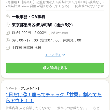
9月開始★【錦糸町】公益財団法人☆給与計算☆定時17時×残業なし♪
●給与計算 ●年末調整 ●電話対応（すくなめ） ※同業務のかたいます
一般事務・OA事務
東京都墨田区/錦糸町駅（徒歩 5分）
時給1,900円～2,000円
交通費全額支給
09：00〜17：00（実働07：00、休憩01：00）...
土曜日 日曜日 祝日
もっと見る
求人詳細を見る
[パート・アルバイト]
1日だけ◎！座ってチェック『甘栗』割れてた
らアウト！！
仕事内容 人と会話したくないな..... 疲れるのは嫌だな。。。 など