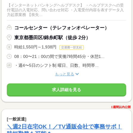
【インターネットバンキングヘルプデスク】 ・ヘルプデスクへの受
付電話の入電対応、問い合わせ対応 ・入電受付内容を表すデータ入
力起票業務 【喪失...
コールセンター（テレフォンオペレーター）
東京都墨田区/錦糸町駅（徒歩 2分）
時給1,550円～1,938円
交通費一部支給
08：00〜21：00の間で実働7時間45分・休憩1...
・週4〜5日のシフト制 曜日、日数、時間帯...
もっと見る
求人詳細を見る
1週間以内公開
[一般派遣]
＼週2日在宅OK！／TV通販会社で事務サポ！