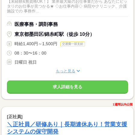
【未経験&無資格OK！】 業界最大級のお仕事量だから あなたにピッ
タリのお仕事が見つかる★ ◇お仕事内容◇ 病院やクリニック、介護
施設での 事務作...
医療事務・調剤事務
東京都墨田区/錦糸町駅（徒歩 10分）
時給1,400円～1,500円
交通費一部支給
08：30〜16：00
日曜日 祝日
もっと見る
求人詳細を見る
1週間以内公開
[正社員]
＼正社員／研修あり｜長期連休あり！営業支援
システムの保守開発