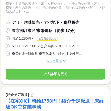
惣菜・お弁当の製造・品出しを行います。 ＜具体的な仕事内容＞ ・
惣菜・寿司の調理 ・お弁当の詰め作業 ・商品の袋詰め・値付け ・商
品の品出し ・...
デリ・惣菜販売・デパ地下・食品販売
東京都江東区/東陽町駅（徒歩 17分）
時給1,280円～
交通費全額支給
6：00〜21：00 ＜営業時間＞ 8：30〜21：...
※公休2〜5日/週 ※有休あり（6ヵ月後付与...
もっと見る
求人詳細を見る
[紹介予定派遣]
?
【在宅OK】時給1750円！紹介予定派遣！未経
験OK◎営業事務