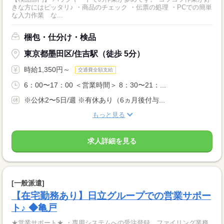
きな方にはピッタリ♪ ・商品のチェック ・伝票の処理 ・PCでの簡単
な入力作業 な...
梱包・仕分け・検品
東京都墨田区/住吉駅（徒歩 5分）
時給1,350円～
交通費全額支給
6：00〜17：00 ＜営業時間＞ 8：30〜21：...
※公休2〜5日/週 ※有休あり（6ヵ月後付与...
もっと見る
求人詳細を見る
[一般派遣]
【在宅勤務あり】日立グループでの営業サポー
ト♪ ◆亀戸
★営業サポート★ ・専用システムへの受注登録、ファイリング業務