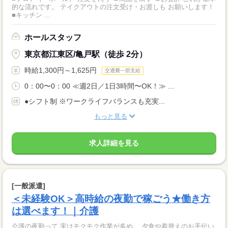
的な流れです。 テイクアウトの注文受け・お渡しも お願いします！
■キッチン ...
ホールスタッフ
東京都江東区/亀戸駅（徒歩 2分）
時給1,300円～1,625円
交通費一部支給
0：00〜0：00 ≪週2日／1日3時間〜OK！≫ ...
●シフト制 ※ワークライフバランスも充実...
もっと見る
求人詳細を見る
[一般派遣]
＜未経験OK＞高時給の夜勤で稼ごう★働き方
は選べます！｜介護
介護の夜勤って 実はモクモク作業が多め。 夕食や着替えのお手伝い