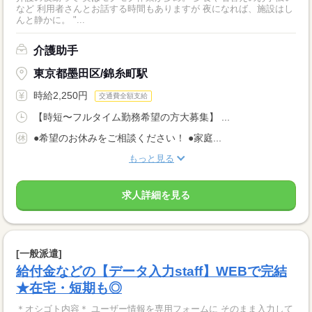
など 利用者さんとお話する時間もありますが 夜になれば、施設はし
んと静かに。 "...
介護助手
東京都墨田区/錦糸町駅
時給2,250円
交通費全額支給
【時短〜フルタイム勤務希望の方大募集】 ...
●希望のお休みをご相談ください！ ●家庭...
もっと見る
求人詳細を見る
[一般派遣]
給付金などの【データ入力staff】WEBで完結
★在宅・短期も◎
＊オシゴト内容＊ ユーザー情報を専用フォームに そのまま入力して