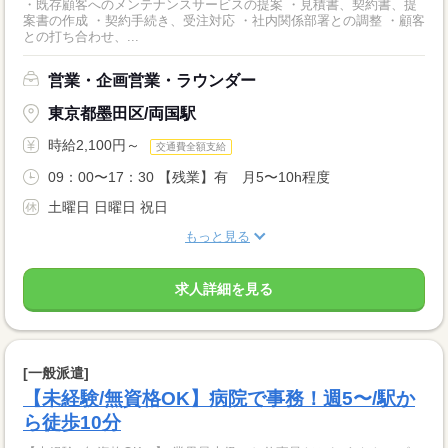
・既存顧客へのメンテナンスサービスの提案 ・見積書、契約書、提
案書の作成 ・契約手続き、受注対応 ・社内関係部署との調整 ・顧客
との打ち合わせ、...
営業・企画営業・ラウンダー
東京都墨田区/両国駅
時給2,100円～
交通費全額支給
09：00〜17：30 【残業】有 月5〜10h程度
土曜日 日曜日 祝日
もっと見る
求人詳細を見る
[一般派遣]
【未経験/無資格OK】病院で事務！週5〜/駅か
ら徒歩10分