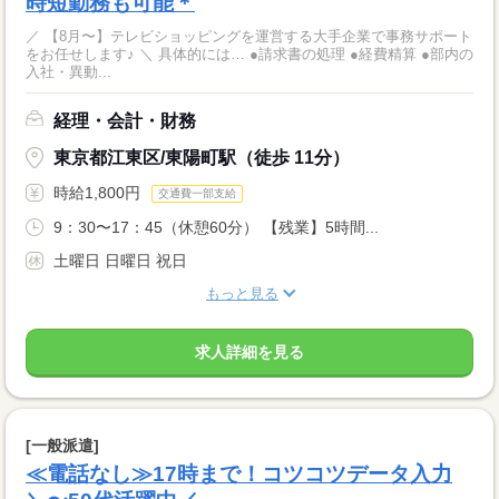
時短勤務も可能＊
／ 【8月〜】テレビショッピングを運営する大手企業で事務サポート
をお任せします♪ ＼ 具体的には… ●請求書の処理 ●経費精算 ●部内の
入社・異動...
経理・会計・財務
東京都江東区/東陽町駅（徒歩 11分）
時給1,800円
交通費一部支給
9：30〜17：45（休憩60分） 【残業】5時間...
土曜日 日曜日 祝日
もっと見る
求人詳細を見る
[一般派遣]
≪電話なし≫17時まで！コツコツデータ入力