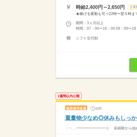
時給2,400円～2,650円
交通
★稼げる夜勤も可⇒22時〜翌５時まで通常
期間：3ヵ月以上
時間：07：00〜16：00 09：00〜1
シフト交代制
1週間以内公開
無期雇用派遣
説明
重量物少なめ◎休みもしっか
・‥…━━━━━━━━☆ 未経験から始め