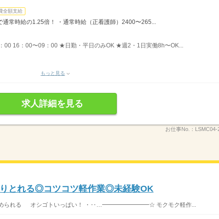
費全額支給
時給の1.25倍！ ・通常時給（正看護師）2400〜265...
8：00 16：00〜09：00 ★日勤・平日のみOK ★週2・1日実働8h〜OK...
もっと見る
求人詳細を見る
お仕事No.：
LSMC04-
りとれる◎コツコツ軽作業◎未経験OK
られる オシゴトいっぱい！ ・‥…━━━━━━━━☆ モクモク軽作...