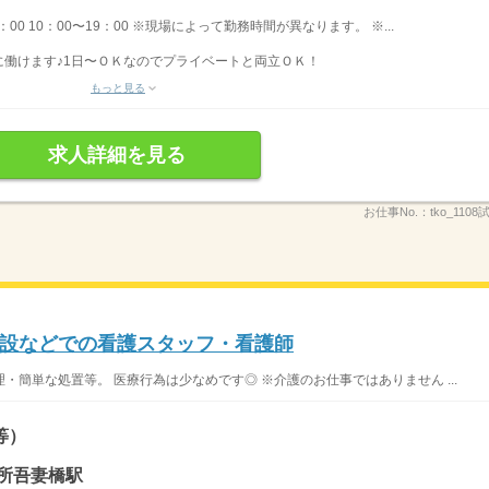
8：00 10：00〜19：00 ※現場によって勤務時間が異なります。 ※...
働けます♪1日〜ＯＫなのでプライベートと両立ＯＫ！
もっと見る
求人詳細を見る
お仕事No.：
tko_110
設などでの看護スタッフ・看護師
簡単な処置等。 医療行為は少なめです◎ ※介護のお仕事ではありません ...
等）
所吾妻橋駅