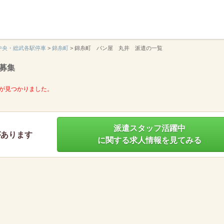
】
中央・総武各駅停車
>
錦糸町
>
錦糸町 パン屋 丸井 派遣の一覧
募集
が見つかりました。
派遣スタッフ活躍中
があります
に関する求人情報を見てみる