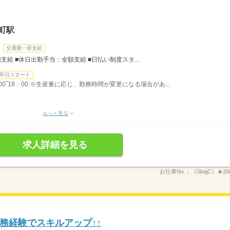
町駅
交通費一部支給
給 ■休日出勤手当：全額支給 ■日払い制度スタ...
即日スタート
0‾18：00 ※生産量に応じ、勤務時間が変更になる場合があ...
もっと見る
求人詳細を見る
お仕事No.：
《SbqjC》★260
務経験でスキルアップ↑↑