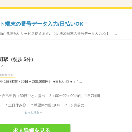
ト端末の番号データ入力/日払いOK
に助かる速払いサービス使えます♪ 【☆.決済端末の番号データ入力.☆】 ...
町駅（徒歩 5分）
♪
費全額支給
円×1日8時間×20日＝288,000円） ●日払い◎ ●（＾...
己申告（30日ごとに提出） 8：00〜22：00の内、1日7時間...
 ＊土日休み◎ ＊希望休の提出OK ＊1ヶ月前に...
もっと見る
求人詳細を見る