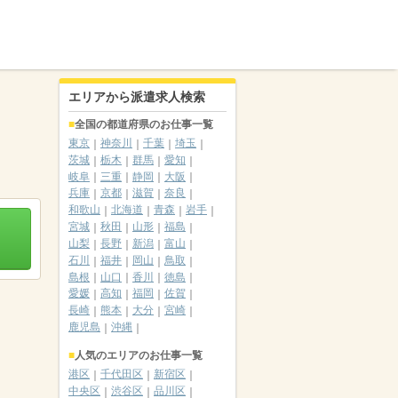
エリアから派遣求人検索
全国の都道府県のお仕事一覧
東京
神奈川
千葉
埼玉
茨城
栃木
群馬
愛知
岐阜
三重
静岡
大阪
兵庫
京都
滋賀
奈良
和歌山
北海道
青森
岩手
宮城
秋田
山形
福島
山梨
長野
新潟
富山
石川
福井
岡山
鳥取
島根
山口
香川
徳島
愛媛
高知
福岡
佐賀
長崎
熊本
大分
宮崎
鹿児島
沖縄
人気のエリアのお仕事一覧
港区
千代田区
新宿区
中央区
渋谷区
品川区