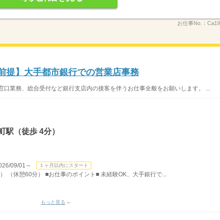
お仕事No.：
Ca19
用前提】大手都市銀行での営業店事務
窓口業務、総合受付など銀行支店内の接客を伴うお仕事全般をお願いします。 ...
町駅（徒歩 4分）
/09/01～
１ヶ月以内にスタート
） （休憩60分） ■お仕事のポイント■ 未経験OK、大手銀行で...
もっと見る