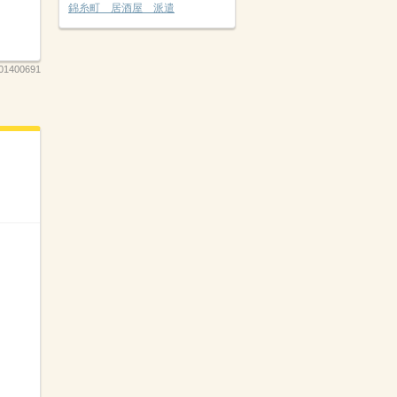
錦糸町 居酒屋 派遣
01400691