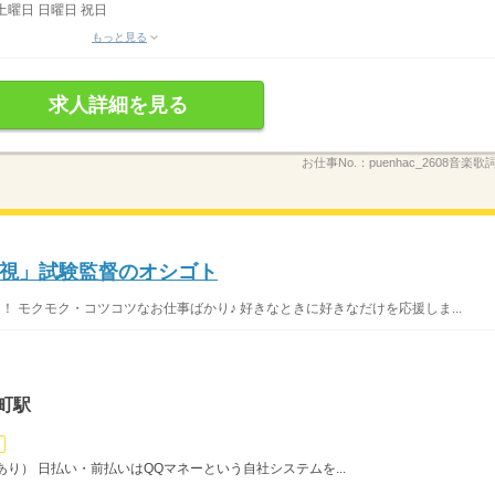
土曜日 日曜日 祝日
もっと見る
求人詳細を見る
お仕事No.：
puenhac_2608音楽
視」試験監督のオシゴト
！ モクモク・コツコツなお仕事ばかり♪ 好きなときに好きなだけを応援しま...
町駅
り） 日払い・前払いはQQマネーという自社システムを...