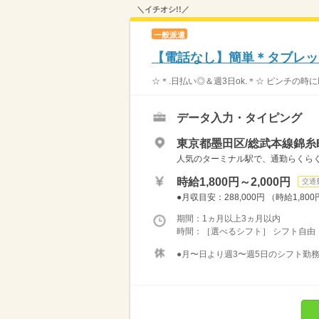
＼イチオシ!!／
一般派遣
【電話なし】簡単＊タブレッ
☆＊.日払い◎＆週3日ok.＊☆ ピンチの時
データ入力・タイピング
東京都墨田区/総武本線錦糸
人気のターミナル駅で、通勤らくらく
時給1,800円～2,000円
交通
●月収目安：288,000円 （時給1,800
期間：1ヵ月以上3ヵ月以内
時間：［選べるシフト］ シフト自由・自
●月〜日より週3〜週5日のシフト勤務