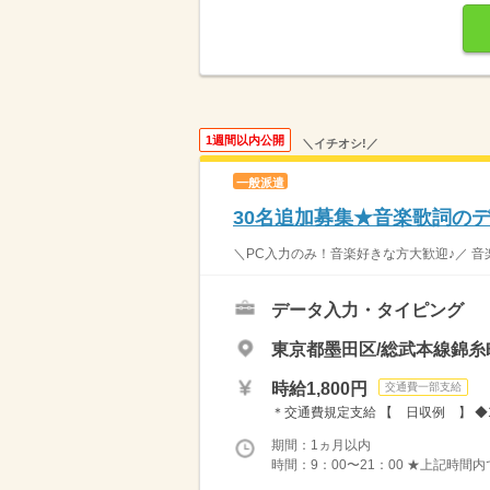
1週間以内公開
＼イチオシ!／
一般派遣
30名追加募集★音楽歌詞の
＼PC入力のみ！音楽好きな方大歓迎♪／ 音
データ入力・タイピング
東京都墨田区/総武本線錦糸
時給1,800円
交通費一部支給
＊交通費規定支給 【 日収例 】 ◆1日
期間：1ヵ月以内
時間：9：00〜21：00 ★上記時間内