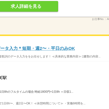
求人詳細を見る
お仕事No.：
A
データ入力＊短期・週2〜・平日のみOK
楽歌詞のデータ入力ををお任せします！ ≪具体的な業務内容≫ □書類の内容...
町駅
8hのフルタイムの場合 時給1800円×1日8h ＝日収1...
で1日6h〜、週2日〜OK！ ≪休憩時間について≫ ・実働6時間を...