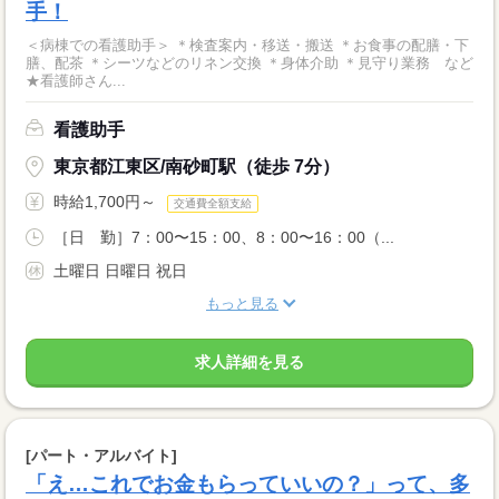
手！
＜病棟での看護助手＞ ＊検査案内・移送・搬送 ＊お食事の配膳・下
膳、配茶 ＊シーツなどのリネン交換 ＊身体介助 ＊見守り業務 など
★看護師さん...
看護助手
東京都江東区/南砂町駅（徒歩 7分）
時給1,700円～
交通費全額支給
［日 勤］7：00〜15：00、8：00〜16：00（...
土曜日 日曜日 祝日
もっと見る
求人詳細を見る
[パート・アルバイト]
「え…これでお金もらっていいの？」って、多