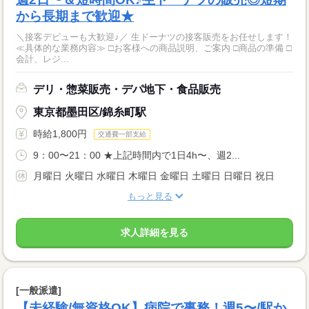
から長期まで歓迎★
＼接客デビューも大歓迎♪／ 生ドーナツの接客販売をお任せします！
≪具体的な業務内容≫ □お客様への商品説明、ご案内 □商品の準備 □
会計、レジ...
デリ・惣菜販売・デパ地下・食品販売
東京都墨田区/錦糸町駅
時給1,800円
交通費一部支給
9：00〜21：00 ★上記時間内で1日4h〜、週2...
月曜日 火曜日 水曜日 木曜日 金曜日 土曜日 日曜日 祝日
もっと見る
求人詳細を見る
[一般派遣]
【未経験/無資格OK】病院で事務！週5〜/駅か