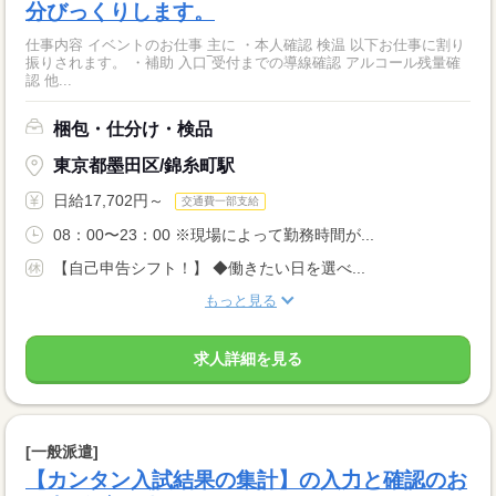
分びっくりします。
仕事内容 イベントのお仕事 主に ・本人確認 検温 以下お仕事に割り
振りされます。 ・補助 入口‾受付までの導線確認 アルコール残量確
認 他...
梱包・仕分け・検品
東京都墨田区/錦糸町駅
日給17,702円～
交通費一部支給
08：00〜23：00 ※現場によって勤務時間が...
【自己申告シフト！】 ◆働きたい日を選べ...
もっと見る
求人詳細を見る
[一般派遣]
【カンタン入試結果の集計】の入力と確認のお