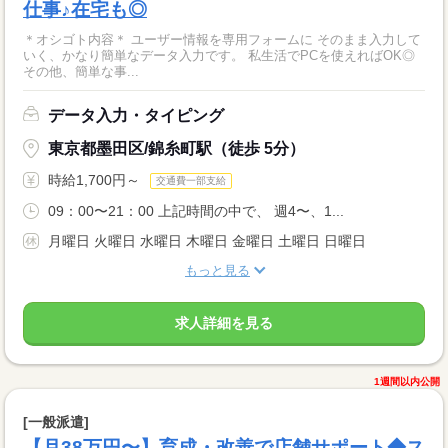
仕事♪在宅も◎
＊オシゴト内容＊ ユーザー情報を専用フォームに そのまま入力して
いく、かなり簡単なデータ入力です。 私生活でPCを使えればOK◎
その他、簡単な事...
データ入力・タイピング
東京都墨田区/錦糸町駅（徒歩 5分）
時給1,700円～
交通費一部支給
09：00〜21：00 上記時間の中で、 週4〜、1...
月曜日 火曜日 水曜日 木曜日 金曜日 土曜日 日曜日
もっと見る
求人詳細を見る
1週間以内公開
[一般派遣]
【月38万円〜】育成・改善で店舗サポート◆ス