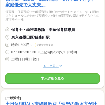
家庭優先で大丈夫。
保育園・保育施設での保育業務 担任のサポートがメインです ●1日の
スケジュールに合わせて準備や片付け ●保育室の掃除 ●子どもたちの
見守りや一緒...
保育士・幼稚園教諭・学童保育指導員
東京都墨田区/錦糸町駅
時給1,800円～
交通費全額支給
07：00〜20：30 ※上記時間の間で1日3時間...
土曜日 日曜日 祝日
もっと見る
求人詳細を見る
[一般派遣]
土日休/週払い/未経験歓迎「理想の働き方が叶