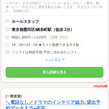
＜ホール＞ まずは笑顔で「いらっしゃいませ」から！ ご案内・配
膳・レジ・片付けなど 接客全般をお願いします。 注文はタッチパネ
ル。 未経験の方...
ホールスタッフ
東京都墨田区/錦糸町駅（徒歩 2分）
時給1,300円～1,625円
交通費一部支給
19：00〜23：00 ★ラスト勤務できる方大歓...
◇シフトは相談可能 予定に合わせたシフト...
もっと見る
求人詳細を見る
3日以内公開
[一般派遣]
＼電話なし／ドラマのインテリア協力♪貸出予
約データ入力●在宅