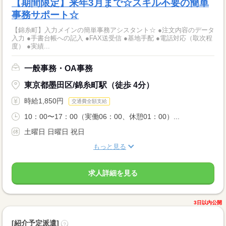
【期間限定】来年3月まで☆スキル不要の簡単
事務サポート☆
【錦糸町】入力メインの簡単事務アシスタント☆ ●注文内容のデータ
入力 ●手書台帳への記入 ●FAX送受信 ●基地手配 ●電話対応（取次程
度） ●実績...
一般事務・OA事務
東京都墨田区/錦糸町駅（徒歩 4分）
時給1,850円
交通費全額支給
10：00〜17：00（実働06：00、休憩01：00）...
土曜日 日曜日 祝日
もっと見る
求人詳細を見る
3日以内公開
[紹介予定派遣]
?