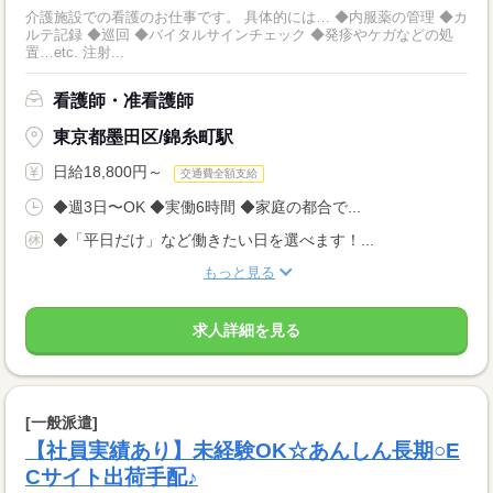
介護施設での看護のお仕事です。 具体的には… ◆内服薬の管理 ◆カ
ルテ記録 ◆巡回 ◆バイタルサインチェック ◆発疹やケガなどの処
置…etc. 注射...
看護師・准看護師
東京都墨田区/錦糸町駅
日給18,800円～
交通費全額支給
◆週3日〜OK ◆実働6時間 ◆家庭の都合で...
◆「平日だけ」など働きたい日を選べます！...
もっと見る
求人詳細を見る
[一般派遣]
【社員実績あり】未経験OK☆あんしん長期○E
Cサイト出荷手配♪