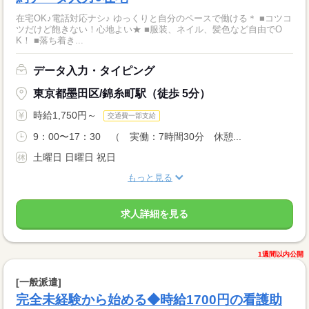
在宅OK♪電話対応ナシ♪ ゆっくりと自分のペースで働ける＊ ■コツコ
ツだけど飽きない！心地よい★ ■服装、ネイル、髪色など自由でO
K！ ■落ち着き...
データ入力・タイピング
東京都墨田区/錦糸町駅（徒歩 5分）
時給1,750円～
交通費一部支給
9：00〜17：30 （ 実働：7時間30分 休憩...
土曜日 日曜日 祝日
もっと見る
求人詳細を見る
1週間以内公開
[一般派遣]
完全未経験から始める◆時給1700円の看護助