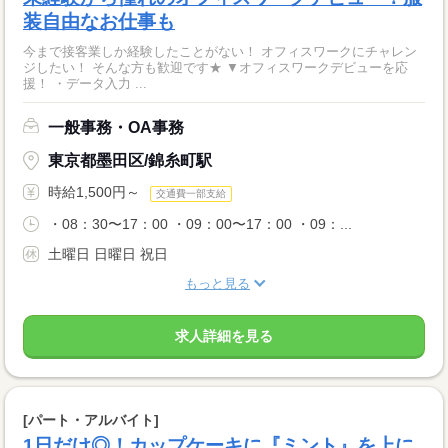
装自由なお仕事も
今まで接客業しか経験したことがない！ オフィスワークにチャレン
ジしたい！ そんな方も歓迎です★ ▼オフィスワークデビューを応
援！ ・データ入力 ...
一般事務・OA事務
東京都墨田区/錦糸町駅
時給1,500円～
交通費一部支給
・08：30〜17：00 ・09：00〜17：00 ・09：...
土曜日 日曜日 祝日
もっと見る
求人詳細を見る
[パート・アルバイト]
1日だけ◎！カップケーキに『ミント』を上に