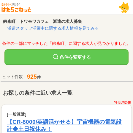
錦糸町 トワモワカフェ 派遣の求人募集
派遣スタッフ活躍中に関する求人情報を見てみる
条件の一部にマッチした「錦糸町」に関する求人が見つかりました。
変更する
条件を
925
ヒット件数：
件
お探しの条件に近い求人一覧
3日以内公開
[一般派遣]
【CR-8000/英語活かせる】宇宙機器の電気設
計◆土日祝休み！