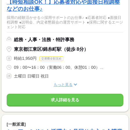
【時短相談OK！】応募者対応や面接日程調整
などのお仕事♪
採用の経験活かせる☆採用サポートのお仕事♪ ●応募者対応 ●面接日
程調整 ●説明会、内定者懇親会の運営サポート ●採用に関するエージ
ェント対応
総務・人事・法務・特許事務
東京都江東区/錦糸町駅（徒歩 8分）
時給1,950円
交通費全額支給
09：00〜16：00（実働06：00、休憩01：00）...
土曜日 日曜日 祝日
もっと見る
求人詳細を見る
[一般派遣]