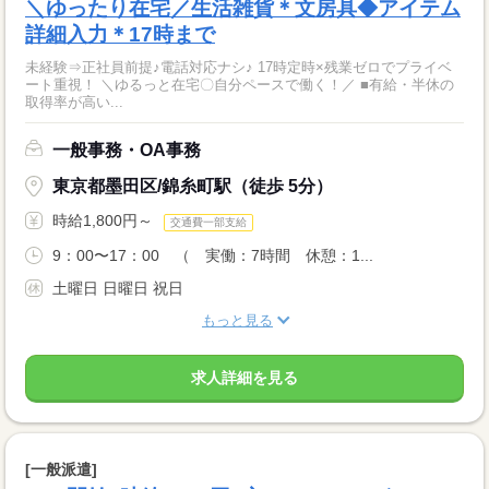
＼ゆったり在宅／生活雑貨＊文房具◆アイテム
詳細入力＊17時まで
未経験⇒正社員前提♪電話対応ナシ♪ 17時定時×残業ゼロでプライベ
ート重視！ ＼ゆるっと在宅〇自分ペースで働く！／ ■有給・半休の
取得率が高い...
一般事務・OA事務
東京都墨田区/錦糸町駅（徒歩 5分）
時給1,800円～
交通費一部支給
9：00〜17：00 （ 実働：7時間 休憩：1...
土曜日 日曜日 祝日
もっと見る
求人詳細を見る
[一般派遣]