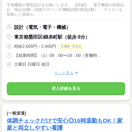
宇宙機器の電気設計をお願いします。 【詳細】 ・電子機器の回路設
計、検証/試験（回路のデバッグ/機能試験/環境試験） ・マイコンを
搭載した基板の...
設計（電気・電子・機械）
東京都墨田区/錦糸町駅（徒歩 8分）
時給2,500円～2,900円
交通費一部支給
【就業時間】（1）09：00〜18：00（実働時...
土曜日 日曜日 祝日
もっと見る
求人詳細を見る
[一般派遣]
体調チェックだけで安心◎16時退勤もOK！家
庭と両立しやすい看護