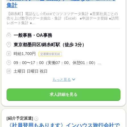
集計
【錦糸町】電話なし☆Exceでコツコツデータ集計 ●営業社員ごとの
売り上げ数字のデータ抽出・集計（Excel） ●申請データ登録 ●訪問
レポート集計 ●...
一般事務・OA事務
東京都墨田区/錦糸町駅（徒歩 3分）
時給1,700円
交通費全額支給
09：00〜17：00（実働07：00、休憩01：00）...
土曜日 日曜日 祝日
もっと見る
求人詳細を見る
[紹介予定派遣]
?
〈社員登用もあります〉インハウス旅行会社で