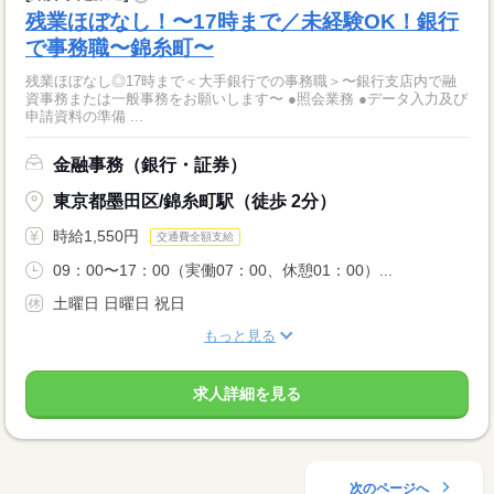
残業ほぼなし！〜17時まで／未経験OK！銀行
で事務職〜錦糸町〜
残業ほぼなし◎17時まで＜大手銀行での事務職＞〜銀行支店内で融
資事務または一般事務をお願いします〜 ●照会業務 ●データ入力及び
申請資料の準備 ...
金融事務（銀行・証券）
東京都墨田区/錦糸町駅（徒歩 2分）
時給1,550円
交通費全額支給
09：00〜17：00（実働07：00、休憩01：00）...
土曜日 日曜日 祝日
もっと見る
求人詳細を見る
次のページへ