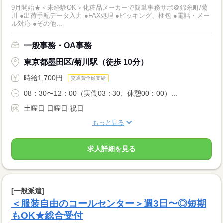
9月開始★＜未経験OK＞化粧品メーカーで簡単事務サポ＠錦糸町/菊
川 ●出荷手配データ入力 ●FAX処理 ●ピッキング、梱包 ●電話・メー
ル対応 ●その他...
一般事務・OA事務
東京都墨田区/菊川駅（徒歩 10分）
時給1,700円
交通費全額支給
08：30〜12：00（実働03：30、休憩00：00）...
土曜日 日曜日 祝日
もっと見る
求人詳細を見る
[一般派遣]
＜服装自由のコールセンター＞週3日〜◎短期
もOK★総合受付