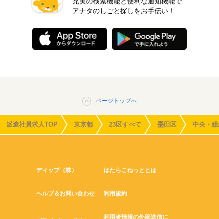
充実の検索機能と便利な通知機能で
アナタのしごと探しをお手伝い！
ページトップへ
派遣社員求人TOP
東京都
23区すべて
墨田区
中央・総
ディップ（株）
はたらこねっととは
ヘルプ＆お問い合わせ
利用規約
利用者情報の外部送信に