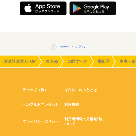
ページトップへ
派遣社員求人TOP
東京都
23区すべて
墨田区
中央・総
ディップ（株）
はたらこねっととは
ヘルプ＆お問い合わせ
利用規約
利用者情報の外部送信に
プライバシーポリシー
ついて