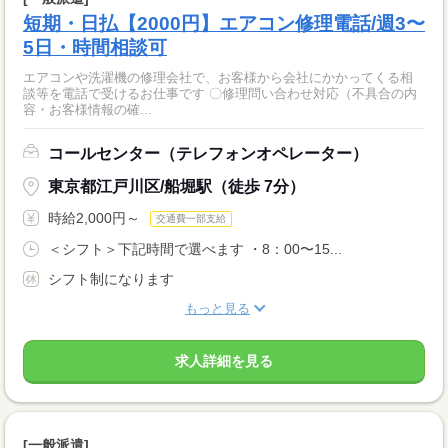
短期・日払【2000円】エアコン修理電話/週3〜
5日・時間相談可
エアコンや洗濯機の修理会社で、お客様から会社にかかってくる相
談等を電話で受けるお仕事です 〇修理問い合わせ対応（不具合の内
容・お客様情報の確...
コールセンター（テレフォンオペレーター）
東京都江戸川区/船堀駅（徒歩 7分）
時給2,000円～
交通費一部支給
＜シフト＞下記時間で選べます ・8：00〜15...
シフト制になります
もっと見る
求人詳細を見る
[一般派遣]