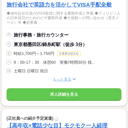
旅行会社で英語力を活かしてVISA手配全般
◆海外赴任社員のVISA取得に関する書類作成と準備 ◆フィリピン人
の日本就労のためのビザ書類作成 ◆大使館への問い合わせ（英文メ
ール）等 ◆必要書...
旅行事務・旅行カウンター
東京都墨田区/錦糸町駅（徒歩 3分）
時給1,700円～1,750円
交通費全額支給
9：00‐17：30 休憩60 実働7時間30分 残...
土曜日 日曜日 祝日
もっと見る
求人詳細を見る
[正社員への紹介予定派遣]
?
【高年収×電話少な目】モクモク一人経理