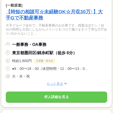
[一般派遣]
【時短の相談可☆未経験OK☆月収30万↑】大
手Gで不動産事務
大手グループ会社で、不動産事務のお仕事です。残業ほぼナシ！自
分の時間も大切にしながらメリハリをつけて働けます☆丁寧なOJTあ
り♪分からないこと...
一般事務・OA事務
東京都墨田区/錦糸町駅（徒歩 8分）
時給1,800円
交通費一部支給
●9：00〜18：00（休憩時間・12：00〜13：0...
火・水・祝
もっと見る
求人詳細を見る