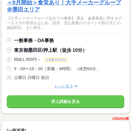
＜9月開始＞食堂あり！大手メーカーグループ
＠墨田エリア
【大手メーカーグループ会社での事務】 運送・倉庫事業に関するデ
ータ入力や管理をはじめ、請求・支払業務のサポートや取引先との
確認対応、また荷主...
一般事務・OA事務
東京都墨田区/押上駅（徒歩 10分）
時給1,900円～
交通費全額支給
9：00〜18：00（実働：8時間） （休憩60分...
土曜日 日曜日 祝日
もっと見る
求人詳細を見る
3日以内公開
[一般派遣]