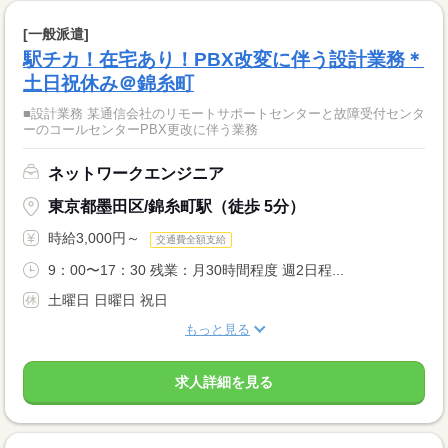
[一般派遣]
駅チカ！在宅あり！PBX改変に伴う設計業務＊
土日祝休み＠錦糸町
■設計業務 某通信会社のリモートサポートセンターと故障受付センタ
ーのコールセンターPBX更改に伴う業務
ネットワークエンジニア
東京都墨田区/錦糸町駅（徒歩 5分）
時給3,000円～
交通費全額支給
9：00〜17：30 残業：月30時間程度 週2日程...
土曜日 日曜日 祝日
もっと見る
求人詳細を見る