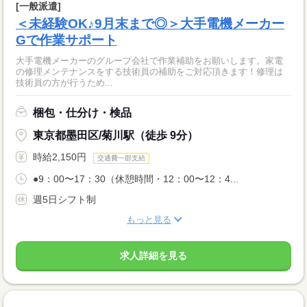
[一般派遣]
＜未経験OK♪9月末まで◎＞大手電機メーカー
Gで作業サポート
大手電機メーカーのグループ会社で作業補助をお願いします。家電
の修理メンテナンスをする技術員の補助をご対応頂きます！修理は
技術員の方が行うため...
梱包・仕分け・検品
東京都墨田区/菊川駅（徒歩 9分）
時給2,150円
交通費一部支給
●9：00〜17：30（休憩時間・12：00〜12：4...
週5日シフト制
もっと見る
求人詳細を見る