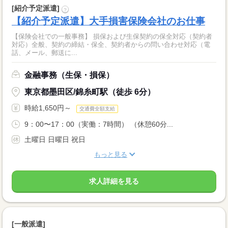
[紹介予定派遣]
?
【紹介予定派遣】大手損害保険会社のお仕事
【保険会社での一般事務】 損保および生保契約の保全対応（契約者
対応）全般、契約の締結・保全、契約者からの問い合わせ対応（電
話、メール、郵送に...
金融事務（生保・損保）
東京都墨田区/錦糸町駅（徒歩 6分）
時給1,650円～
交通費全額支給
9：00〜17：00（実働：7時間） （休憩60分...
土曜日 日曜日 祝日
もっと見る
求人詳細を見る
[一般派遣]