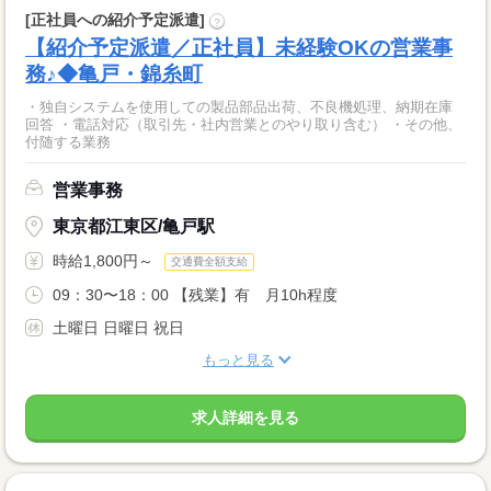
[正社員への紹介予定派遣]
?
【紹介予定派遣／正社員】未経験OKの営業事
務♪◆亀戸・錦糸町
・独自システムを使用しての製品部品出荷、不良機処理、納期在庫
回答 ・電話対応（取引先・社内営業とのやり取り含む） ・その他、
付随する業務
営業事務
東京都江東区/亀戸駅
時給1,800円～
交通費全額支給
09：30〜18：00 【残業】有 月10h程度
土曜日 日曜日 祝日
もっと見る
求人詳細を見る