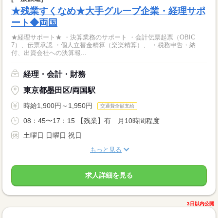
★残業すくなめ★大手グループ企業・経理サポ
ート◆両国
★経理サポート★ ・決算業務のサポート ・会計伝票起票（OBIC
7）、伝票承認 ・個人立替金精算（楽楽精算）、 ・税務申告・納
付、出資会社への決算報...
経理・会計・財務
東京都墨田区/両国駅
時給1,900円～1,950円
交通費全額支給
08：45〜17：15 【残業】有 月10時間程度
土曜日 日曜日 祝日
もっと見る
求人詳細を見る
3日以内公開