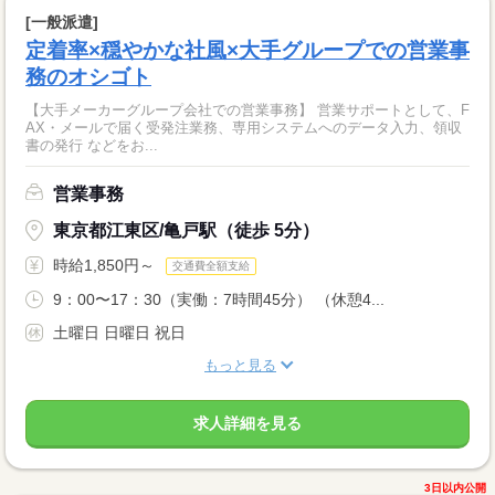
[一般派遣]
定着率×穏やかな社風×大手グループでの営業事
務のオシゴト
【大手メーカーグループ会社での営業事務】 営業サポートとして、F
AX・メールで届く受発注業務、専用システムへのデータ入力、領収
書の発行 などをお...
営業事務
東京都江東区/亀戸駅（徒歩 5分）
時給1,850円～
交通費全額支給
9：00〜17：30（実働：7時間45分） （休憩4...
土曜日 日曜日 祝日
もっと見る
求人詳細を見る
3日以内公開