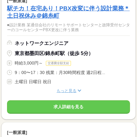
[一般派遣]
駅チカ！在宅あり！PBX改変に伴う設計業務＊
土日祝休み＠錦糸町
■設計業務 某通信会社のリモートサポートセンターと故障受付センタ
ーのコールセンターPBX更改に伴う業務
ネットワークエンジニア
東京都墨田区/錦糸町駅（徒歩 5分）
時給3,000円～
交通費全額支給
9：00〜17：30 残業：月30時間程度 週2日程...
土曜日 日曜日 祝日
もっと見る
求人詳細を見る
[一般派遣]