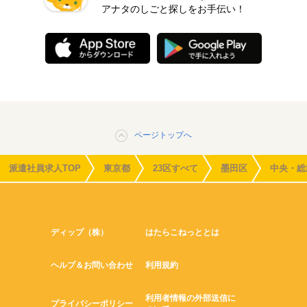
アナタのしごと探しをお手伝い！
ページトップへ
派遣社員求人TOP
東京都
23区すべて
墨田区
中央・総
ディップ（株）
はたらこねっととは
ヘルプ＆お問い合わせ
利用規約
利用者情報の外部送信に
プライバシーポリシー