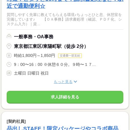
近で通勤便利☆
質問しやすく先輩に教えてもらえる環境♪ちょっとひと息、休憩室を
完備しています♪ 【ＯＡ事務】請求書処理（確認、ＰＤＦ化、シ
ステム入力）｜資...
一般事務・OA事務
東京都江東区/東陽町駅（徒歩 2分）
時給1,800円～1,850円
交通費一部支給
9：00〜16：00 ※休憩６０分。９時〜１７...
土曜日 日曜日 祝日
もっと見る
求人詳細を見る
[契約社員]
品出しSTAFF！限定パッケージやコラボ商品