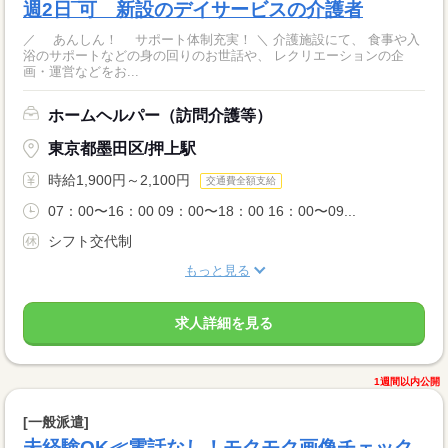
週2日‾可 新設のデイサービスの介護者
／ あんしん！ サポート体制充実！ ＼ 介護施設にて、 食事や入
浴のサポートなどの身の回りのお世話や、 レクリエーションの企
画・運営などをお...
ホームヘルパー（訪問介護等）
東京都墨田区/押上駅
時給1,900円～2,100円
交通費全額支給
07：00〜16：00 09：00〜18：00 16：00〜09...
シフト交代制
もっと見る
求人詳細を見る
1週間以内公開
[一般派遣]
未経験OK≪電話なし！モクモク画像チェック