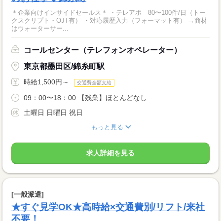
＊企業向けインサイドセールス＊ ・テレアポ 80〜100件/日（トー
クスクリプト・OJT有） ・対応履歴入力（フォーマット有） →商材
はウォーターサー...
コールセンター（テレフォンオペレーター）
東京都墨田区/錦糸町駅
時給1,500円～
交通費全額支給
09：00〜18：00 【残業】ほとんどなし
土曜日 日曜日 祝日
もっと見る
求人詳細を見る
[一般派遣]
★すぐ見学OK★高時給×交通費別/リフト/来社
不要！