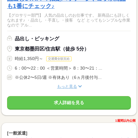
も1番にチェック♪
【グロサリー部門】 人気の品出しのお仕事です。 新商品にも詳しく
なれます♪ ・品出し ・手直し ・接客 など とってもシンプルな作業
なので アル...
品出し・ピッキング
東京都墨田区/住吉駅（徒歩 5分）
時給1,350円～
交通費全額支給
6：00〜22：00 ＜営業時間＞ 8：30〜21：...
※公休2〜5日/週 ※有休あり（6ヵ月後付与...
もっと見る
求人詳細を見る
1週間以内公開
[一般派遣]