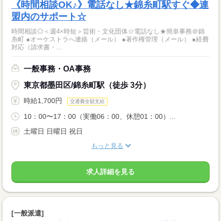
《時間相談OK♪》電話なし★錦糸町駅すぐ◆連
盟内のサポート☆
時間相談◎＜週4×時短＞芸術・文化団体☆電話なし★簡単事務＠錦
糸町 ●オーケストラへ連絡（メール） ●著作権管理（メール） ●経費
対応（請求書・...
一般事務・OA事務
東京都墨田区/錦糸町駅（徒歩 3分）
時給1,700円
交通費全額支給
10：00〜17：00（実働06：00、休憩01：00）...
土曜日 日曜日 祝日
もっと見る
求人詳細を見る
[一般派遣]