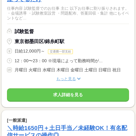
仕事内容 試験監督でのお仕事 主に 以下お仕事に割り振りされます。
・会場誘導 ・試験教室設営 ・問題配布、答案回収・集計 他にもイベ
ントなど...
試験監督
東京都墨田区/錦糸町駅
日給12,000円～
交通費一部支給
12：00〜23：00 ※現場によって勤務時間が...
月曜日 火曜日 水曜日 木曜日 金曜日 土曜日 日曜日 祝日
もっと見る
求人詳細を見る
[一般派遣]
＼時給1650円＋土日手当／未経験OK！有名配
信サービスの操作◎