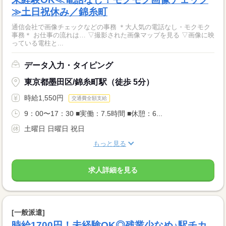
≫土日祝休み／錦糸町
通信会社で画像チェックなどの事務 ＊大人気の電話なし・モクモク
事務＊ お仕事の流れは… ▽撮影された画像マップを見る ▽画像に映
っている電柱と...
データ入力・タイピング
東京都墨田区/錦糸町駅（徒歩 5分）
時給1,550円
交通費全額支給
9：00〜17：30 ■実働：7.5時間 ■休憩：6...
土曜日 日曜日 祝日
もっと見る
求人詳細を見る
[一般派遣]
時給1700円！未経験OK◎残業少なめ♪駅チカ