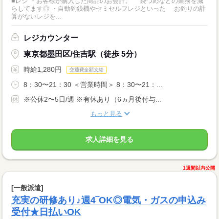
■レジ ・お客様が購入した商品のお会計。 袋づめなどの業務を減
らしてます◎ ・自動釣銭機やセミセルフレジといった お釣りの計
算がないレジを...
レジカウンター
東京都墨田区/住吉駅（徒歩 5分）
時給1,280円
交通費全額支給
8：30〜21：30 ＜営業時間＞ 8：30〜21：...
※公休2〜5日/週 ※有休あり（6ヵ月後付与...
もっと見る
求人詳細を見る
1週間以内公開
[一般派遣]
充実の研修あり♪週4‾OK◎電気・ガスの申込み
受付★日払いOK