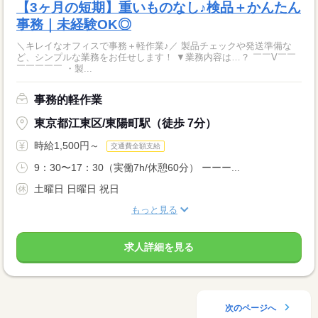
【3ヶ月の短期】重いものなし♪検品＋かんたん
事務｜未経験OK◎
＼キレイなオフィスで事務＋軽作業♪／ 製品チェックや発送準備な
ど、シンプルな業務をお任せします！ ▼業務内容は…？ ￣￣V￣￣
￣￣￣￣￣ ・製...
事務的軽作業
東京都江東区/東陽町駅（徒歩 7分）
時給1,500円～
交通費全額支給
9：30〜17：30（実働7h/休憩60分） ーーー...
土曜日 日曜日 祝日
もっと見る
求人詳細を見る
次のページへ