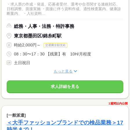
・求人票の作成・発送、応募者受付、選考や合否関する連絡対応、
日程調整、面接実施 ・面接に伴う資料作成、適性検査案内、健康診
断案内、 ・入社資料...
総務・人事・法務・特許事務
東京都墨田区/錦糸町駅
時給2,000円～
交通費全額支給
08：30〜17：30 【残業】有 10H/月程度
土日祝日
もっと見る
求人詳細を見る
1週間以内公開
[一般派遣]
＜大手ファッションブランドでの検品業務＞17
時半まで！