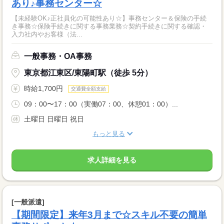
あり♪事務センター☆
【未経験OK♪正社員化の可能性あり☆】事務センター＆保険の手続
き事務☆保険手続きに関する事務業務☆契約手続きに関する確認・
入力社内やお客様（法...
一般事務・OA事務
東京都江東区/東陽町駅（徒歩 5分）
時給1,700円
交通費全額支給
09：00〜17：00（実働07：00、休憩01：00）...
土曜日 日曜日 祝日
もっと見る
求人詳細を見る
[一般派遣]
【期間限定】来年3月まで☆スキル不要の簡単