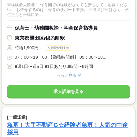
未経験者大歓迎！ 保育園での経験がなくても安心してご応募くださ
い。 お任せするのは、保育のサポート業務。 クラス担当はなく、子
供たちと一緒に楽...
保育士・幼稚園教諭・学童保育指導員
東京都墨田区/錦糸町駅
時給1,900円～
交通費全額支給
07：00〜19：00 【勤務時間例】 09：00〜18...
■週1日〜週5日 ■1日あたり3時間〜8時間
もっと見る
求人詳細を見る
[一般派遣]
急募！大手不動産G☆経験者急募！人気の中途
採用