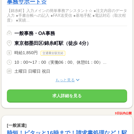
事務サポート☆
【錦糸町】入力メインの簡単事務アシスタント☆ ●注文内容のデータ
入力 ●手書台帳への記入 ●FAX送受信 ●基地手配 ●電話対応（取次程
度） ●実績...
一般事務・OA事務
東京都墨田区/錦糸町駅（徒歩 4分）
時給1,850円
交通費全額支給
10：00〜17：00（実働06：00、休憩01：00）...
土曜日 日曜日 祝日
もっと見る
求人詳細を見る
3日以内公開
[一般派遣]
時短！ピタッと16時まで！請求書処理など！駅