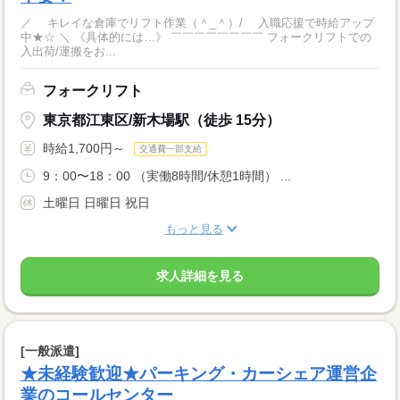
／ キレイな倉庫でリフト作業（＾_＾）/ 入職応援で時給アップ
中★☆ ＼ 《具体的には…》 ￣￣￣￣￣￣￣￣ フォークリフトでの
入出荷/運搬をお...
フォークリフト
東京都江東区/新木場駅（徒歩 15分）
時給1,700円～
交通費一部支給
9：00〜18：00 （実働8時間/休憩1時間） ...
土曜日 日曜日 祝日
もっと見る
求人詳細を見る
[一般派遣]
★未経験歓迎★パーキング・カーシェア運営企
業のコールセンター