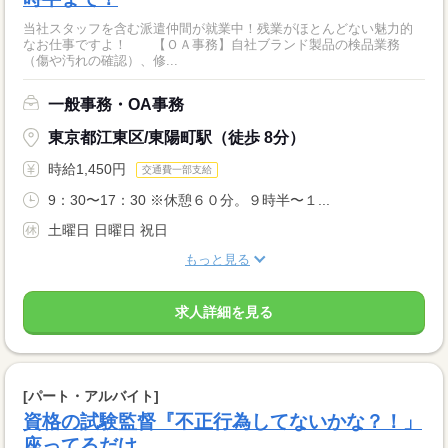
当社スタッフを含む派遣仲間が就業中！残業がほとんどない魅力的
なお仕事ですよ！ 【ＯＡ事務】自社ブランド製品の検品業務
（傷や汚れの確認）、修...
一般事務・OA事務
東京都江東区/東陽町駅（徒歩 8分）
時給1,450円
交通費一部支給
9：30〜17：30 ※休憩６０分。９時半〜１...
土曜日 日曜日 祝日
もっと見る
求人詳細を見る
[パート・アルバイト]
資格の試験監督『不正行為してないかな？！」
座ってるだけ