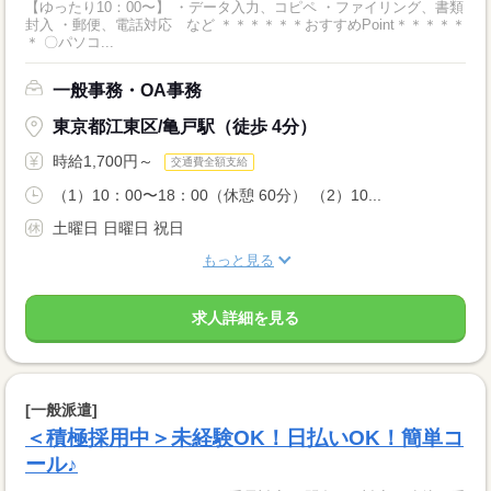
【ゆったり10：00〜】 ・データ入力、コピペ ・ファイリング、書類
封入 ・郵便、電話対応 など ＊＊＊＊＊＊おすすめPoint＊＊＊＊＊
＊ 〇パソコ...
一般事務・OA事務
東京都江東区/亀戸駅（徒歩 4分）
時給1,700円～
交通費全額支給
（1）10：00〜18：00（休憩 60分） （2）10...
土曜日 日曜日 祝日
もっと見る
求人詳細を見る
[一般派遣]
＜積極採用中＞未経験OK！日払いOK！簡単コ
ール♪