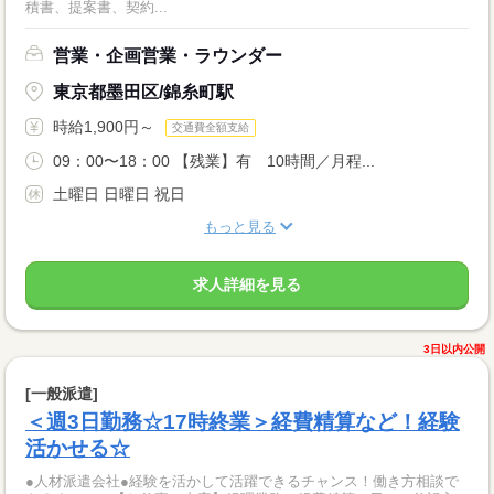
積書、提案書、契約...
営業・企画営業・ラウンダー
東京都墨田区/錦糸町駅
時給1,900円～
交通費全額支給
09：00〜18：00 【残業】有 10時間／月程...
土曜日 日曜日 祝日
もっと見る
求人詳細を見る
3日以内公開
[一般派遣]
＜週3日勤務☆17時終業＞経費精算など！経験
活かせる☆
●人材派遣会社●経験を活かして活躍できるチャンス！働き方相談で