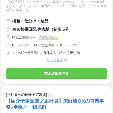
【検品部門】 バックヤードでの作業が多めです。 コツコツ作業が好
きな方にはピッタリ♪ ・商品のチェック ・伝票の処理 ・PCでの簡単
な入力作業 な...
梱包・仕分け・検品
東京都墨田区/住吉駅（徒歩 5分）
時給1,350円～
交通費全額支給
6：00〜17：00 ＜営業時間＞ 8：30〜21：...
※公休2〜5日/週 ※有休あり（6ヵ月後付与...
もっと見る
求人詳細を見る
[正社員への紹介予定派遣]
?
【紹介予定派遣／正社員】未経験OKの営業事
務♪◆亀戸・錦糸町