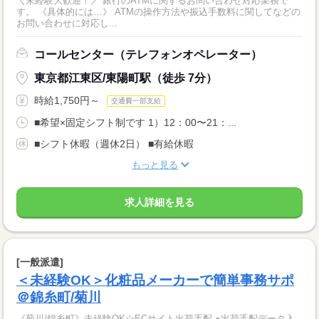
＼未経験大歓迎！／ 銀行のATMに関するお問い合わせ対応業務で
す。 《具体的には…》 ATMの操作方法や振込手数料に関してなどの
お問い合わせに対応し...
コールセンター（テレフォンオペレーター）
東京都江東区/東陽町駅（徒歩 7分）
時給1,750円～
交通費一部支給
■希望×固定シフト制です 1）12：00〜21：...
■シフト休暇（週休2日） ■有給休暇
もっと見る
求人詳細を見る
[一般派遣]
＜未経験OK＞化粧品メーカーで簡単事務サポ
＠錦糸町/菊川
《菊川/錦糸町》未経験OK☆ECサイト出荷手配 ●出荷手配データ入