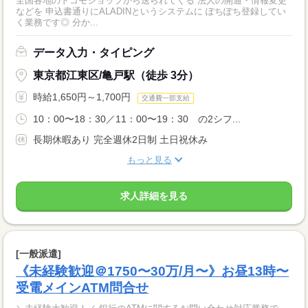
全国各地のドコモショップから送られてくる 法人の開通・情報変更
などを 申込書通りにALADINというシステムに ぽちぽち登録してい
く業務です◎ 分か...
データ入力・タイピング
東京都江東区/亀戸駅（徒歩 3分）
時給1,650円～1,700円
交通費一部支給
10：00〜18：30／11：00〜19：30 の2シフ...
長期休暇あり 完全週休2日制 土日祝休み
もっと見る
求人詳細を見る
[一般派遣]
《未経験歓迎＠1750〜30万/月〜》お昼13時〜
受電メインATM問合せ