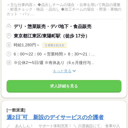
＜主な仕事内容＞ ◆品出しチームの場合 ・台車を用いて商品の運搬
・鮮度チェック・検品 ・品出し ◆加工チームの場合 ・野菜・果物の
カット ・パッ...
デリ・惣菜販売・デパ地下・食品販売
東京都江東区/東陽町駅（徒歩 17分）
時給1,280円～
交通費全額支給
6：00〜22：00 ＜営業時間＞ 8：30〜21：...
※公休2〜5日/週 ※有休あり（6ヵ月後付与...
もっと見る
求人詳細を見る
[一般派遣]
週2日‾可 新設のデイサービスの介護者
／ あんしん！ サポート体制充実！ ＼ 介護施設にて、 食事や入