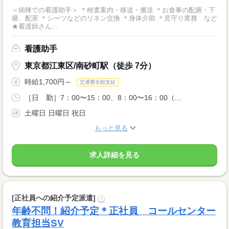
＜病棟での看護助手＞ ＊検査案内・移送・搬送 ＊お食事の配膳・下
膳、配茶 ＊シーツなどのリネン交換 ＊身体介助 ＊見守り業務 など
★看護師さん...
看護助手
東京都江東区/南砂町駅（徒歩 7分）
時給1,700円～
交通費全額支給
［日 勤］7：00〜15：00、8：00〜16：00（...
土曜日 日曜日 祝日
もっと見る
求人詳細を見る
[正社員への紹介予定派遣]
?
年齢不問！紹介予定＊正社員 コールセンター
教育担当SV