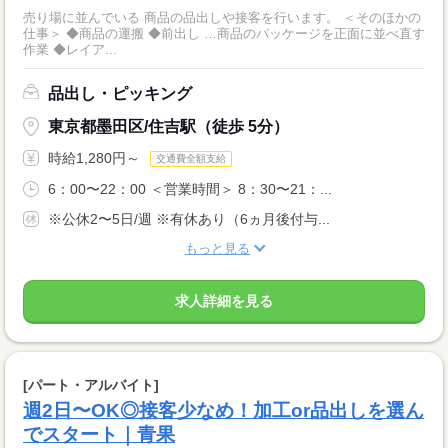
売り場に並んでいる 商品の品出しや接客を行います。 ＜そのほかの
仕事＞ ◆商品の運搬 ◆前出し …商品のパッケージを正面に並べ直す
作業 ◆レイア...
品出し・ピッキング
東京都墨田区/住吉駅（徒歩 5分）
時給1,280円～
交通費全額支給
6：00〜22：00 ＜営業時間＞ 8：30〜21：...
※公休2〜5日/週 ※有休あり（6ヵ月後付与...
もっと見る
求人詳細を見る
[パート・アルバイト]
週2日〜OK◎接客少なめ！加工or品出しを選ん
でスタート｜青果