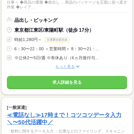
仕事＞ ◆商品の運搬 ◆前出し …商品のパッケージを正面に並べ直す
作業 ◆レイア...
品出し・ピッキング
東京都江東区/東陽町駅（徒歩 17分）
時給1,280円～
交通費全額支給
6：30〜22：00 ＜営業時間＞ 8：30〜21：...
※公休2〜5日/週 ※有休あり（6ヵ月後付与...
もっと見る
求人詳細を見る
[一般派遣]
≪電話なし≫17時まで！コツコツデータ入力
＼〜50代活躍中／
・飲料に関するデータ入力 ・伝票などのファイリング、スキャニン