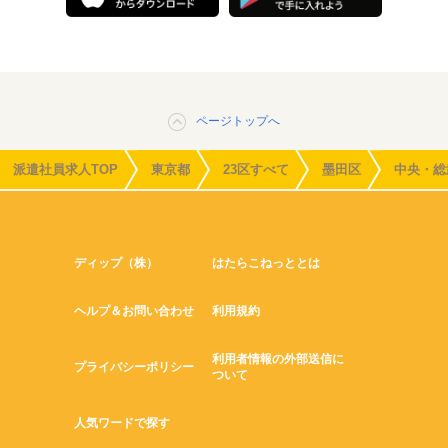
ページトップへ
派遣社員求人TOP
東京都
23区すべて
墨田区
中央・総
ディップ（株）
はたらこねっととは
ヘルプ＆お問い合わせ
利用規約
利用者情報の外部送信に
プライバシーポリシー
ついて
人気ワードで探す