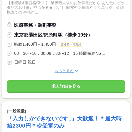
【未経験&無資格OK！】 業界最大級のお仕事量だから あなたにピッ
タリのお仕事が見つかる★ ◇お仕事内容◇ 病院やクリニック、介護
施設での 事務作...
医療事務・調剤事務
東京都墨田区/錦糸町駅（徒歩 10分）
時給1,400円～1,450円
交通費一部支給
08：30〜16：30 08：30〜12：15 時間短縮NG...
日曜日 祝日
もっと見る
求人詳細を見る
[一般派遣]
「入力しかできないです..」大歓迎！＊最大時
給2300円＊＠受電のみ