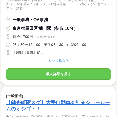
力 ●FAX処理 ●ピッキング、梱包 ●電話・メール対応 ●その他アシス
タント業務
一般事務・OA事務
東京都墨田区/菊川駅（徒歩 10分）
時給1,700円
交通費全額支給
08：30〜12：00（実働03：30、休憩00：00）...
土曜日 日曜日 祝日
もっと見る
求人詳細を見る
[一般派遣]
【錦糸町駅スグ】大手自動車会社★ショールー
ムのオシゴト！
◆ショールームでの接客・事務 ・お客様の案内・アンケートのお願