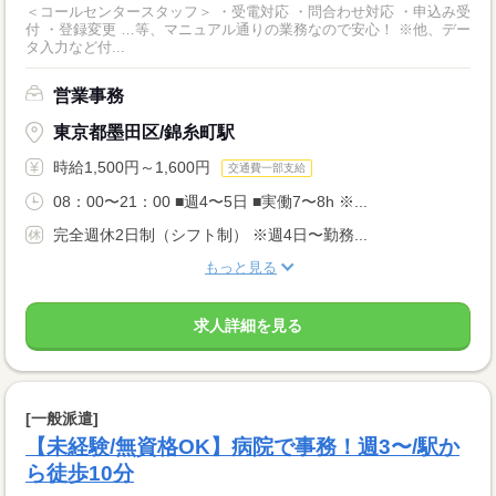
＜コールセンタースタッフ＞ ・受電対応 ・問合わせ対応 ・申込み受
付 ・登録変更 …等、マニュアル通りの業務なので安心！ ※他、デー
タ入力など付...
営業事務
東京都墨田区/錦糸町駅
時給1,500円～1,600円
交通費一部支給
08：00〜21：00 ■週4〜5日 ■実働7〜8h ※...
完全週休2日制（シフト制） ※週4日〜勤務...
もっと見る
求人詳細を見る
[一般派遣]
【未経験/無資格OK】病院で事務！週3〜/駅か
ら徒歩10分