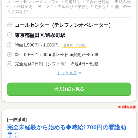
＜コールセンタースタッフ＞ ・受電対応 ・問合わせ対応 ・申込み受
付 ・登録変更 …等、マニュアル通りの業務なので安心！ ※他、デー
タ入力など付...
コールセンター（テレフォンオペレーター）
東京都墨田区/錦糸町駅
時給1,500円～1,600円
交通費一部支給
08：00〜21：00 ■週4〜5日 ■実働7〜8h ※...
完全週休2日制（シフト制） ※週4日〜勤務...
もっと見る
求人詳細を見る
3日以内公開
[一般派遣]
完全未経験から始める◆時給1700円の看護助
手！