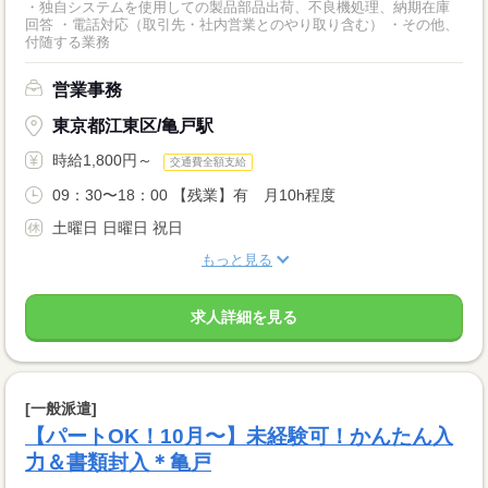
・独自システムを使用しての製品部品出荷、不良機処理、納期在庫
回答 ・電話対応（取引先・社内営業とのやり取り含む） ・その他、
付随する業務
営業事務
東京都江東区/亀戸駅
時給1,800円～
交通費全額支給
09：30〜18：00 【残業】有 月10h程度
土曜日 日曜日 祝日
もっと見る
求人詳細を見る
[一般派遣]
【パートOK！10月〜】未経験可！かんたん入
力＆書類封入＊亀戸