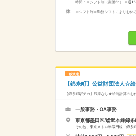
時間：※シフト制（実働6h） ※週15
≪シフト制≫勤務シフトによりお休みは
一般派遣
【錦糸町】公益財団法人☆給
【錦糸町駅チカ】残業なし★給与計算のお仕事
一般事務・OA事務
東京都墨田区/総武本線錦糸
その他、東京メトロ半蔵門線「錦糸