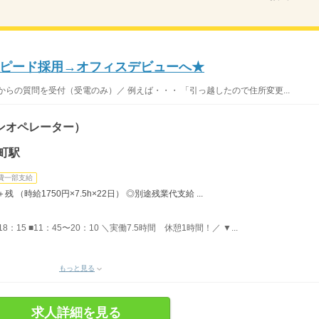
スピード採用→オフィスデビューへ★
らの質問を受付（受電のみ）／ 例えば・・・ 「引っ越したので住所変更...
ンオペレーター）
町駅
費一部支給
残 （時給1750円×7.5h×22日） ◎別途残業代支給 ...
18：15 ■11：45〜20：10 ＼実働7.5時間 休憩1時間！／ ▼...
もっと見る
求人詳細を見る