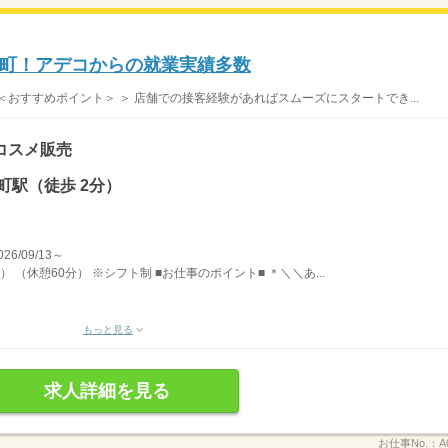
糸町！アデコからの就業実績多数
おすすめポイント＞ ＞ 店舗での接客経験があればスムーズにスタートでき...
コスメ販売
町駅（徒歩 2分）
/09/13～
） （休憩60分） ※シフト制 ■お仕事のポイント■ ＊＼＼あ...
もっと見る
求人詳細を見る
お仕事No.：
A