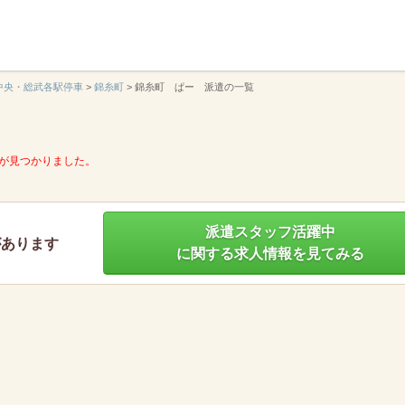
】
中央・総武各駅停車
>
錦糸町
>
錦糸町 ぱー 派遣の一覧
が見つかりました。
派遣スタッフ活躍中
があります
に関する求人情報を見てみる