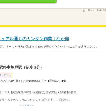
お仕事No.：
H/錦糸町
マニュアル通りのカンタン作業｜なか卯
ど。 すべてやり方が決まってるので安心ください！ マニュアル通りにやれ...
駅停車亀戸駅（徒歩 3分）
費一部支給
22：00〜翌5：00は時給1538円〜 ■昇給あり ■食...
募集】 ※1日実働最低2時間 ※残業代は全額支給 ■全時間帯募集...
フルタイムでガッツリ稼ぎたい方も歓迎です。 ご自身の...
もっと見る