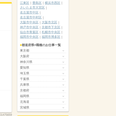
江東区
豊島区
横浜市西区
さいたま市大宮区
名古屋市中区
名古屋市中村区
大阪市中央区
大阪市北区
神戸市中央区
京都市下京区
仙台市青葉区
札幌市中央区
福岡市中央区
福岡市博多区
都道府県×職種のお仕事一覧
東京都
大阪府
神奈川県
愛知県
埼玉県
千葉県
兵庫県
京都府
福岡県
北海道
宮城県
01475659