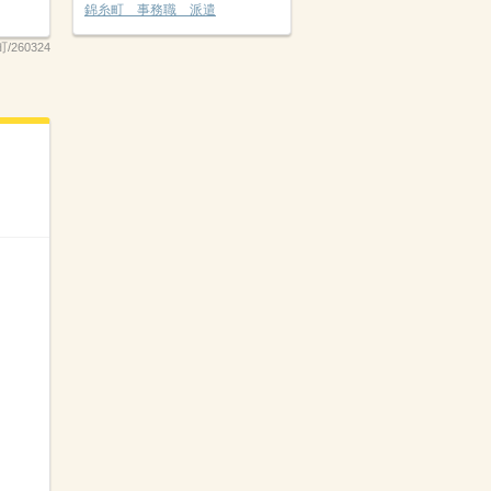
錦糸町 事務職 派遣
/260324