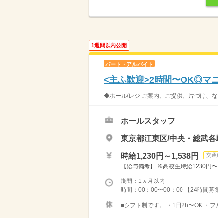
1週間以内公開
パート・アルバイト
<主ふ歓迎>2時間〜OK◎
◆ホール/レジ ご案内、ご提供、片づけ、な
ホールスタッフ
東京都江東区/中央・総武各
時給1,230円～1,538円
交通
【給与備考】 ※高校生時給1230円〜 ※
期間：1ヵ月以内
時間：00：00〜00：00 【24時間
■シフト制です。 ・1日2h〜OK ・