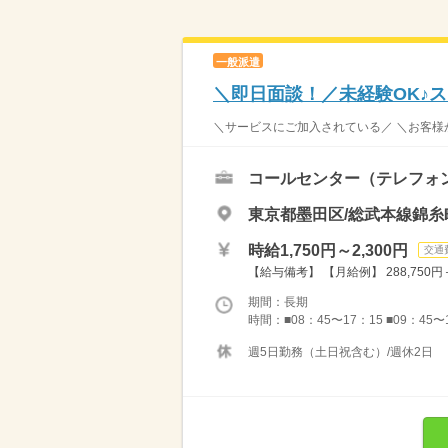
一般派遣
＼即日面談！／未経験OK♪
＼サービスにご加入されている／ ＼お客様か
コールセンター（テレフォ
東京都墨田区/総武本線錦糸
時給1,750円～2,300円
交通
【給与備考】 【月給例】 288,750円＋
期間：長期
時間：■08：45〜17：15 ■09：45〜
週5日勤務（土日祝含む）/週休2日