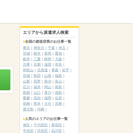
エリアから派遣求人検索
全国の都道府県のお仕事一覧
東京
神奈川
千葉
埼玉
茨城
栃木
群馬
愛知
岐阜
三重
静岡
大阪
兵庫
京都
滋賀
奈良
和歌山
北海道
青森
岩手
宮城
秋田
山形
福島
山梨
長野
新潟
富山
石川
福井
岡山
鳥取
島根
山口
香川
徳島
愛媛
高知
福岡
佐賀
長崎
熊本
大分
宮崎
鹿児島
沖縄
人気のエリアのお仕事一覧
港区
千代田区
新宿区
中央区
渋谷区
品川区