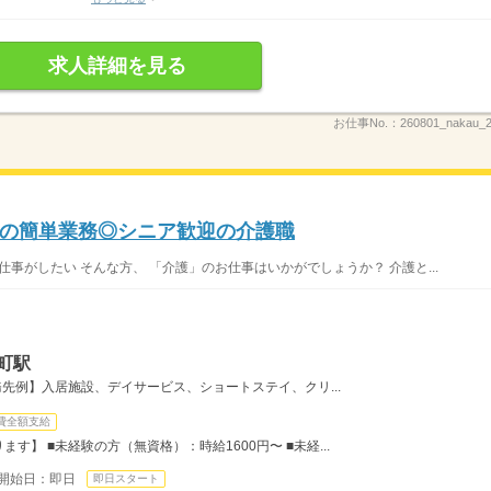
求人詳細を見る
お仕事No.：
260801_nakau
の簡単業務◎シニア歓迎の介護職
仕事がしたい そんな方、 「介護」のお仕事はいかがでしょうか？ 介護と...
町駅
先例】入居施設、デイサービス、ショートステイ、クリ...
費全額支給
】 ■未経験の方（無資格）：時給1600円〜 ■未経...
開始日：即日
即日スタート