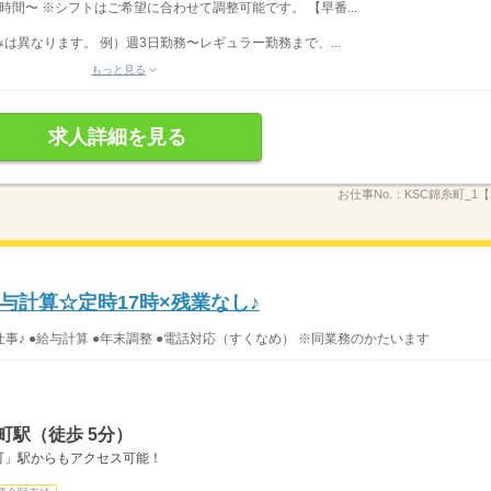
時間〜 ※シフトはご希望に合わせて調整可能です。 【早番...
異なります。 例）週3日勤務〜レギュラー勤務まで、...
もっと見る
求人詳細を見る
お仕事No.：
KSC錦糸町_1【2
与計算☆定時17時×残業なし♪
♪ ●給与計算 ●年末調整 ●電話対応（すくなめ） ※同業務のかたいます
町駅（徒歩 5分）
町」駅からもアクセス可能！