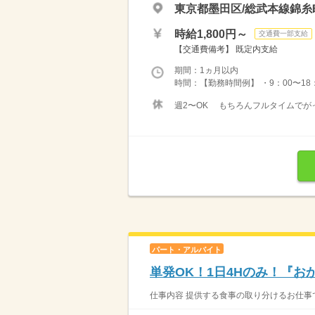
東京都墨田区/総武本線錦糸
時給1,800円～
交通費一部支給
【交通費備考】 既定内支給
期間：1ヵ月以内
時間：【勤務時間例】 ・9：00〜18：0
週2〜OK もちろんフルタイムでが
パート・アルバイト
単発OK！1日4Hのみ！『
仕事内容 提供する食事の取り分けるお仕事で