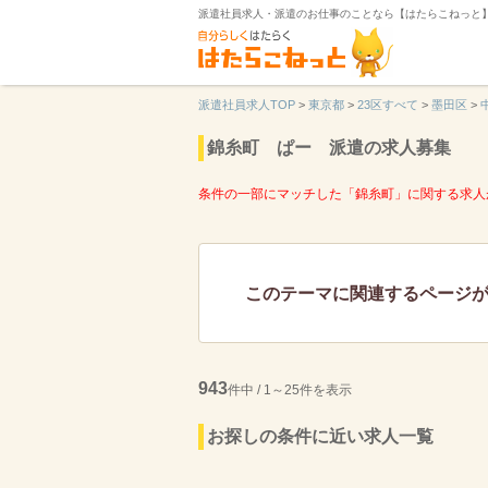
派遣社員求人・派遣のお仕事のことなら【はたらこねっと
派遣社員求人TOP
>
東京都
>
23区すべて
>
墨田区
>
錦糸町 ぱー 派遣の求人募集
条件の一部にマッチした「錦糸町」に関する求人
このテーマに関連するページ
943
件中 / 1～25件を表示
お探しの条件に近い求人一覧