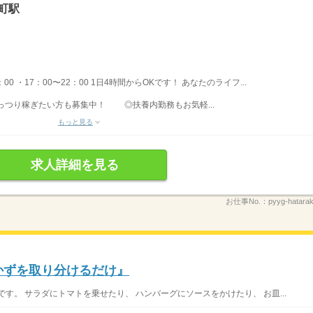
町駅
0 ・17：00〜22：00 1日4時間からOKです！ あなたのライフ...
っつり稼ぎたい方も募集中！ ◎扶養内勤務もお気軽...
もっと見る
求人詳細を見る
お仕事No.：
pyyg-hata
おかずを取り分けるだけ』
す。 サラダにトマトを乗せたり、 ハンバーグにソースをかけたり、 お皿...