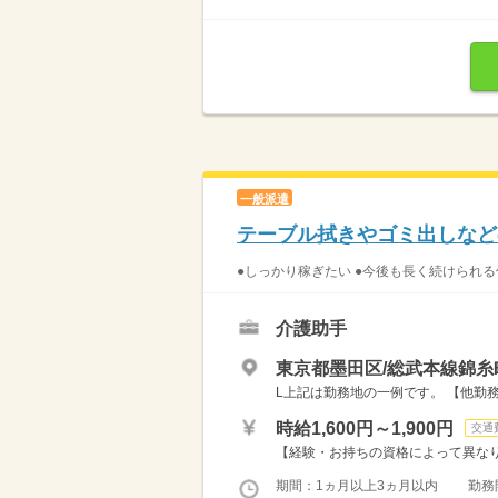
一般派遣
テーブル拭きやゴミ出しなど
●しっかり稼ぎたい ●今後も長く続けられる
介護助手
東京都墨田区/総武本線錦糸
L上記は勤務地の一例です。 【他勤務
時給1,600円～1,900円
交通
【経験・お持ちの資格によって異なります
期間：1ヵ月以上3ヵ月以内 勤務