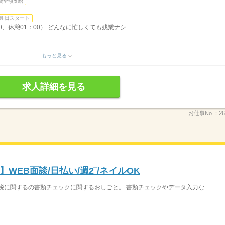
費全額支給
即日スタート
：00、休憩01：00） どんなに忙しくても残業ナシ
もっと見る
求人詳細を見る
お仕事No.：
26
EB面談/日払い/週2‾/ネイルOK
税に関するの書類チェックに関するおしごと。 書類チェックやデータ入力な...