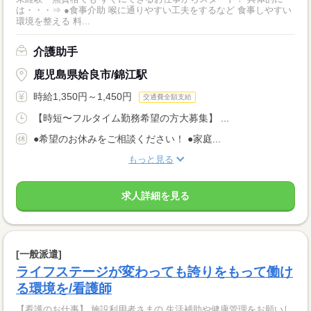
は・・・⇒ ●食事介助 喉に通りやすい工夫をするなど 食事しやすい
環境を整える 料...
介護助手
鹿児島県姶良市/錦江駅
時給1,350円～1,450円
交通費全額支給
【時短〜フルタイム勤務希望の方大募集】 ...
●希望のお休みをご相談ください！ ●家庭...
もっと見る
求人詳細を見る
[一般派遣]
ライフステージが変わっても誇りをもって働け
る環境を/看護師
【看護のお仕事】 施設利用者さまの 生活補助や健康管理をお願いし