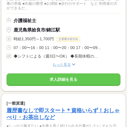
事の準備 ■衣服の整理 ■お掃除 ■歩行のサポート など 利用者の方
ができるだ...
介護福祉士
鹿児島県姶良市/錦江駅
時給1,350円～1,700円
交通費全額支給
07：00〜16：00 11：00〜20：00 17：00〜09...
◆シフトによる（週3日〜OK） ◆長期休暇の...
もっと見る
求人詳細を見る
[一般派遣]
履歴書なしで即スタート＊資格いらず！おしゃ
べり・お茶出しなど
●しっかり稼ぎたい ●今後も長く続けられる仕事がしたい そんな方、