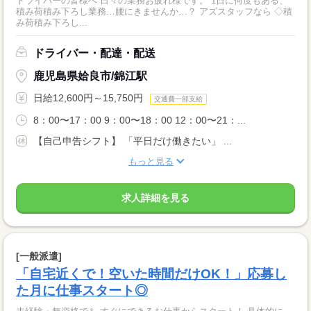
ドライバーの皆様へ 日々の業務お疲れ様です。 1日に何度もある、
積み荷積み下ろし業務…腰にきませんか…？ アズスタッフなら ◇積
み荷積み下ろし...
ドライバー・配達・配送
鹿児島県姶良市/錦江駅
日給12,600円～15,750円
交通費一部支給
8：00〜17：00 9：00〜18：00 12：00〜21：...
【自己申告シフト】 「平日だけ働きたい」 ...
もっと見る
求人詳細を見る
[一般派遣]
「自宅近くで！空いた時間だけOK！」応募し
た月に仕事スタート◎