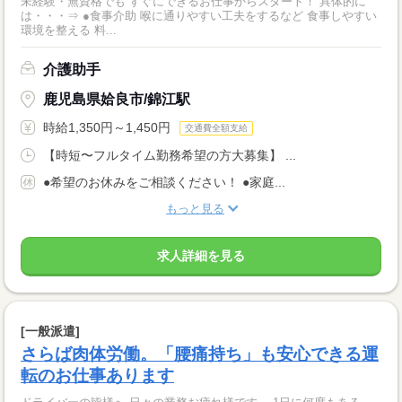
未経験・無資格でも すぐにできるお仕事からスタート！ 具体的に
は・・・⇒ ●食事介助 喉に通りやすい工夫をするなど 食事しやすい
環境を整える 料...
介護助手
鹿児島県姶良市/錦江駅
時給1,350円～1,450円
交通費全額支給
【時短〜フルタイム勤務希望の方大募集】 ...
●希望のお休みをご相談ください！ ●家庭...
もっと見る
求人詳細を見る
[一般派遣]
さらば肉体労働。「腰痛持ち」も安心できる運
転のお仕事あります