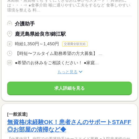
未経験・無資格でも すぐにできるお仕事からスタート！ 具体的に
は・・・⇒ ●食事介助 喉に通りやすい工夫をするなど 食事しやすい
環境を整える 料...
介護助手
鹿児島県姶良市/錦江駅
時給1,350円～1,450円
交通費全額支給
【時短〜フルタイム勤務希望の方大募集】 ...
●希望のお休みをご相談ください！ ●家庭...
もっと見る
求人詳細を見る
[一般派遣]
無資格/未経験OK！患者さんのサポートSTAFF
◎お部屋の清掃など◆
【仕事内容】 病院での看護助手/ナースエイド業務 ●入院患者様のサ