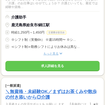
「介護」のお仕事はいかがでしょうか？ 介護といっても、最近では
経験や資格...
介護助手
鹿児島県姶良市/錦江駅
時給1,250円～1,450円
交通費全額支給
※シフト制（実働6h） ※週15時間〜 ※シ...
≪シフト制≫勤務シフトによりお休みは異な...
もっと見る
求人詳細を見る
[一般派遣]
＼無資格・未経験OK／まずはお茶くみや散歩
の付き添いから◎介護
入居者さんの生活サポートを お願いします。 【具体的には…】 ■食