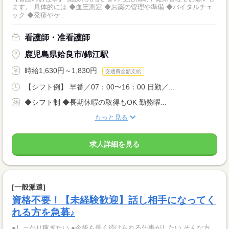
ます。 具体的には ◆血圧測定 ◆お薬の管理や準備 ◆バイタルチェ
ック ◆発疹やケ...
看護師・准看護師
鹿児島県姶良市/錦江駅
時給1,630円～1,830円
交通費全額支給
【シフト例】 早番／07：00〜16：00 日勤／...
◆シフト制 ◆長期休暇の取得もOK 勤務曜...
もっと見る
求人詳細を見る
[一般派遣]
資格不要！【未経験歓迎】話し相手になってく
れる方を急募♪
●しっかり稼ぎたい ●今後も長く続けられる仕事がしたい そんな方、