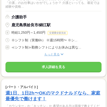
「介護」のお仕事はいかがでしょうか？ 介護といっても、最近では
経験や資格...
介護助手
鹿児島県姶良市/錦江駅
時給1,250円～1,450円
交通費全額支給
※シフト制（実働6h） ※週15時間〜 ※シ...
≪シフト制≫勤務シフトによりお休みは異な...
もっと見る
求人詳細を見る
[パート・アルバイト]
週1日、1日2h〜OKのマクドナルドなら、家庭
最優先で働けます！
「カウンター」か「キッチン」か 希望がある方は面接で教えてくだ