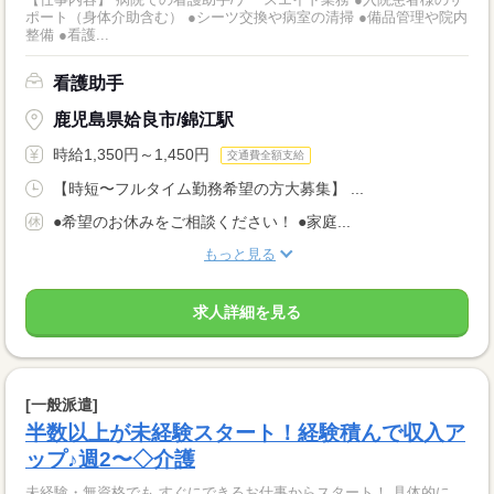
ポート（身体介助含む） ●シーツ交換や病室の清掃 ●備品管理や院内
整備 ●看護...
看護助手
鹿児島県姶良市/錦江駅
時給1,350円～1,450円
交通費全額支給
【時短〜フルタイム勤務希望の方大募集】 ...
●希望のお休みをご相談ください！ ●家庭...
もっと見る
求人詳細を見る
[一般派遣]
半数以上が未経験スタート！経験積んで収入ア
ップ♪週2〜◇介護
未経験・無資格でも すぐにできるお仕事からスタート！ 具体的に