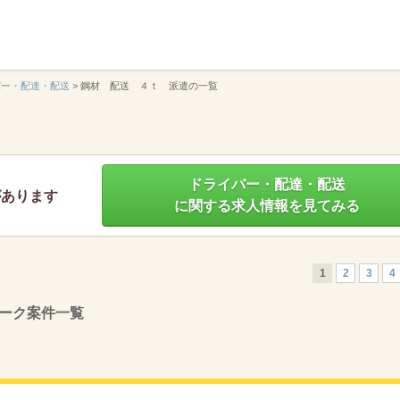
】
バー・配達・配送
>
鋼材 配送 ４ｔ 派遣の一覧
ドライバー・配達・配送
があります
に関する求人情報を見てみる
1
2
3
4
ーク案件一覧