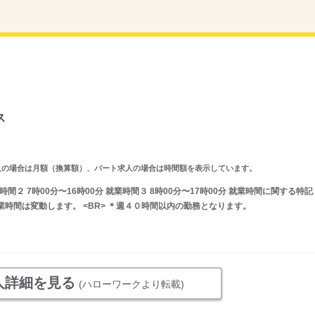
ス
ルタイム求人の場合は月額（換算額）、パート求人の場合は時間額を表示しています。
業時間２ 7時00分〜16時00分 就業時間３ 8時00分〜17時00分 就業時間に関する特記
業時間は変動します。 <BR> ＊週４０時間以内の勤務となります。
人詳細を見る
(ハローワークより転載)