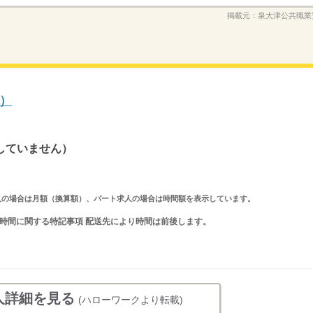
掲載元：
泉大津公共職業
）
していません）
ルタイム求人の場合は月額（換算額）、パート求人の場合は時間額を表示しています。
 就業時間に関する特記事項 配送先により時間は前後します。
人詳細を見る
(ハローワークより転載)