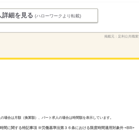
人詳細を見る
(ハローワークより転載)
掲載元：
足利公共職業
ルタイム求人の場合は月額（換算額）、パート求人の場合は時間額を表示しています。
 就業時間に関する特記事項 ※労働基準法第３６条における限度時間適用対象外 <BR>