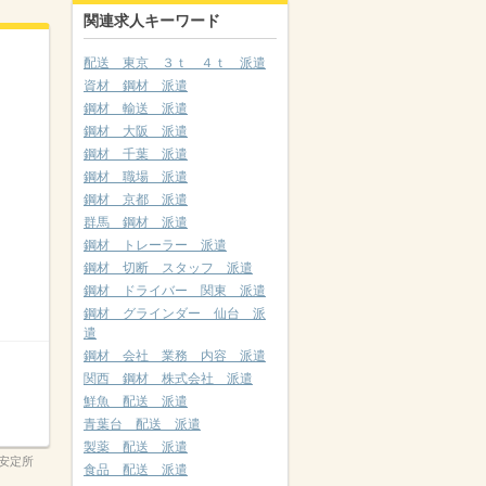
関連求人キーワード
配送 東京 ３ｔ ４ｔ 派遣
資材 鋼材 派遣
鋼材 輸送 派遣
鋼材 大阪 派遣
鋼材 千葉 派遣
鋼材 職場 派遣
鋼材 京都 派遣
群馬 鋼材 派遣
鋼材 トレーラー 派遣
鋼材 切断 スタッフ 派遣
鋼材 ドライバー 関東 派遣
鋼材 グラインダー 仙台 派
遣
鋼材 会社 業務 内容 派遣
関西 鋼材 株式会社 派遣
鮮魚 配送 派遣
青葉台 配送 派遣
製薬 配送 派遣
安定所
食品 配送 派遣