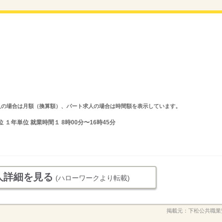
ルタイム求人の場合は月額（換算額）、パート求人の場合は時間額を表示しています。
１年単位 就業時間１ 8時00分〜16時45分
人詳細を見る
(ハローワークより転載)
掲載元：
下松公共職業