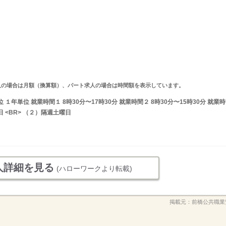
ルタイム求人の場合は月額（換算額）、パート求人の場合は時間額を表示しています。
年単位 就業時間１ 8時30分〜17時30分 就業時間２ 8時30分〜15時30分 就業時
 <BR> （２）隔週土曜日
人詳細を見る
(ハローワークより転載)
掲載元：
前橋公共職業