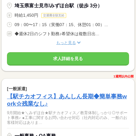
埼玉県富士見市/みずほ台駅（徒歩 3分）
時給1,450円
交通費全額支給
09：00〜17：15（実働07：15、休憩01：00）...
◆週休2日のシフト勤務♪希望休は複数日出...
もっと見る
求人詳細を見る
1週間以内公開
[一般派遣]
【駅チカオフィス】あんしん長期◆簡単事務w
ork☆残業なし♪
9月開始★＼みずほ台★駅チカオフィス／教育体制しっかり◎サポー
ト事務♪ ●工事に関するお問い合わせ対応（社内対応のみ、一般のお
客様対応はありま...
一般事務・OA事務