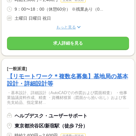
9：00〜18：00（休憩60分） ※残業あり（0...
土曜日 日曜日 祝日
もっと見る
求人詳細を見る
[一般派遣]
【リモートワーク＊複数名募集】基地局の基本
設計・詳細設計等
・基本設計、詳細設計（AutoCADでの作図および図面精査） ・他事
業協議資料作成、精査 ・資機材積算（図面から拾い出し）および客
先支給品、指定業材...
ヘルプデスク・ユーザーサポート
東京都渋谷区/新宿駅（徒歩 7分）
時給2,400円～2,600円
交通費一部支給