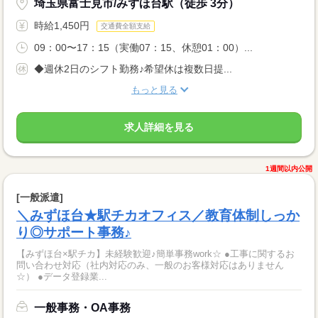
埼玉県富士見市/みずほ台駅（徒歩 3分）
時給1,450円
交通費全額支給
09：00〜17：15（実働07：15、休憩01：00）...
◆週休2日のシフト勤務♪希望休は複数日提...
もっと見る
求人詳細を見る
1週間以内公開
[一般派遣]
＼みずほ台★駅チカオフィス／教育体制しっか
り◎サポート事務♪
【みずほ台×駅チカ】未経験歓迎♪簡単事務work☆ ●工事に関するお
問い合わせ対応（社内対応のみ、一般のお客様対応はありません
☆） ●データ登録業...
一般事務・OA事務