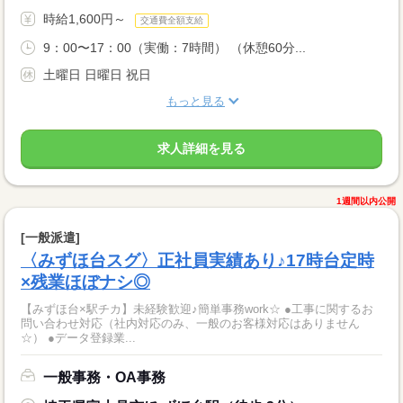
時給1,600円～
交通費全額支給
9：00〜17：00（実働：7時間） （休憩60分...
土曜日 日曜日 祝日
もっと見る
求人詳細を見る
1週間以内公開
[一般派遣]
〈みずほ台スグ〉正社員実績あり♪17時台定時
×残業ほぼナシ◎
【みずほ台×駅チカ】未経験歓迎♪簡単事務work☆ ●工事に関するお
問い合わせ対応（社内対応のみ、一般のお客様対応はありません
☆） ●データ登録業...
一般事務・OA事務