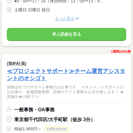
●9：00〜17：15（休憩時間・12：00〜13：0...
土曜日 日曜日 祝日
もっと見る
求人詳細を見る
1週間以内公開
[契約社員]
≪プロジェクトサポート≫チーム運営アシスタ
ントのオシゴト
保険会社でのサポート事務のお仕事です。 マネジメントサポートの
お仕事や、各種調整業務、庶務やアドミ業務をお任せ致します！ ★
実施中★LINEでつ...
一般事務・OA事務
東京都千代田区/大手町駅（徒歩 3分）
時給1,900円～
交通費全額支給