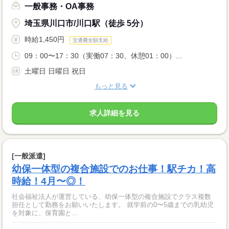
一般事務・OA事務
埼玉県川口市/川口駅（徒歩 5分）
時給1,450円
交通費全額支給
09：00〜17：30（実働07：30、休憩01：00）...
土曜日 日曜日 祝日
もっと見る
求人詳細を見る
[一般派遣]
幼保一体型の複合施設でのお仕事！駅チカ！高
時給！4月〜◎！
社会福祉法人が運営している、幼保一体型の複合施設でクラス複数
担任として勤務をお願いいたします。 就学前の0〜5歳までの乳幼児
を対象に、保育園と...