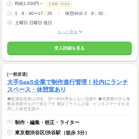
時給1,550円～
交通費一部支給
1 8：40〜17：25 ・ 休憩45分 2 8：30...
土曜日 日曜日 祝日
もっと見る
求人詳細を見る
[一般派遣]
大手SaaS企業で制作進行管理！社内にランチ
スペース・休憩室あり
◆配属先部署は24名、20〜40代男女ともに活躍中 ◆同業務の方も複
数名就業中なので安心です 東証プライム上場・ビジネスデータを活
用した経営支援サ...
制作・編集・校正・ライター
東京都渋谷区/渋谷駅（徒歩 3分）