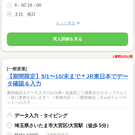
9：00‾18：00
土日、祝日
もっと見る
求人詳細を見る
1週間以内公開
[一般派遣]
【期間限定】9/1〜10/末まで＊JR東日本でデー
タ確認＆入力
書類確認＆データ入力のお仕事♪ 会議室にて複数名のスタッフさんと
一緒に業務を行います！ ＜業務内容＞ 〇書類確認 〇Excelフォーマ
ットへの入力 ...
データ入力・タイピング
埼玉県さいたま市大宮区/大宮駅（徒歩 5分）
時給1,600円～