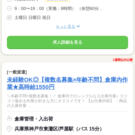
9：00〜18：00（実働：8時間） （休憩60分...
土曜日 日曜日 祝日
もっと見る
求人詳細を見る
1週間以内公開
[一般派遣]
未経験OK◎【複数名募集×年齢不問】倉庫内作
業★高時給1550円
＼年齢不問×複数名募集！／ 倉庫内でのシンプルな入出庫作業♪ コツ
コツ進める作業が好きな方にオススメです！ 【お仕事内容】 ・商品
の入庫作業 ...
倉庫管理・入出荷
兵庫県神戸市東灘区/芦屋駅（バス 15分）