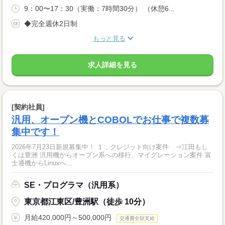
9：00〜17：30（実働：7時間30分） （休憩6...
◆完全週休2日制
もっと見る
求人詳細を見る
[契約社員]
汎用、オープン機とCOBOLでお仕事で複数募
集中です！
2026年7月23日新規募集中！ １，クレジット向け案件 ⇒江田もし
くは豊洲 汎用機からオープン系への移行、マイグレーション案件 富
士通機からLinuxへ...
SE・プログラマ（汎用系）
東京都江東区/豊洲駅（徒歩 10分）
月給420,000円～500,000円
交通費全額支給