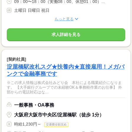
09：00〜18：00（実働08：00、休憩01：00）...
土曜日 日曜日 祝日
もっと見る
求人詳細を見る
[契約社員]
淀屋橋駅改札スグ★扶養内★直接雇用！メガバ
ンクで金融事務です
※この求人情報は株式会社みどり会 本社による職業紹介になりま
す。 【大手銀行グループでの未経験OK＆事務軽作業のお仕事】 外
部からの電話対応はな...
一般事務・OA事務
大阪府大阪市中央区/淀屋橋駅（徒歩 1分）
時給1,230円～
交通費全額支給