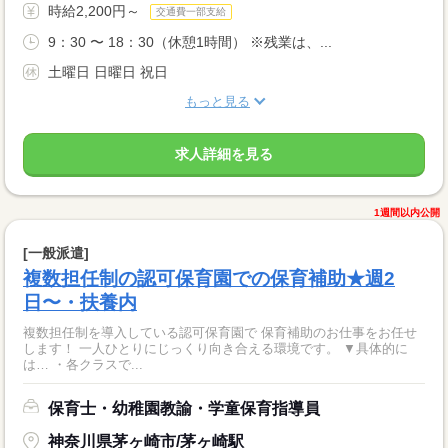
時給2,200円～
交通費一部支給
9：30 〜 18：30（休憩1時間） ※残業は、...
土曜日 日曜日 祝日
もっと見る
求人詳細を見る
1週間以内公開
[一般派遣]
複数担任制の認可保育園での保育補助★週2
日〜・扶養内
複数担任制を導入している認可保育園で 保育補助のお仕事をお任せ
します！ 一人ひとりにじっくり向き合える環境です。 ▼具体的に
は… ・各クラスで...
保育士・幼稚園教諭・学童保育指導員
神奈川県茅ヶ崎市/茅ヶ崎駅