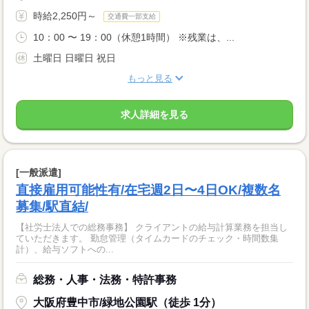
時給2,250円～
交通費一部支給
10：00 〜 19：00（休憩1時間） ※残業は、...
土曜日 日曜日 祝日
もっと見る
求人詳細を見る
[一般派遣]
直接雇用可能性有/在宅週2日〜4日OK/複数名
募集/駅直結/
【社労士法人での総務事務】 クライアントの給与計算業務を担当し
ていただきます。 勤怠管理（タイムカードのチェック・時間数集
計）、給与ソフトへの...
総務・人事・法務・特許事務
大阪府豊中市/緑地公園駅（徒歩 1分）