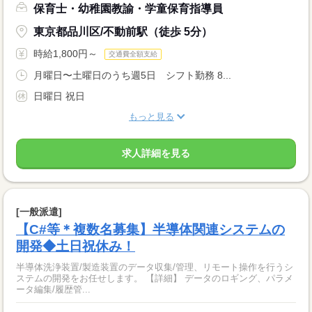
保育士・幼稚園教諭・学童保育指導員
東京都品川区/不動前駅（徒歩 5分）
時給1,800円～
交通費全額支給
月曜日〜土曜日のうち週5日 シフト勤務 8...
日曜日 祝日
もっと見る
求人詳細を見る
[一般派遣]
【C#等＊複数名募集】半導体関連システムの
開発◆土日祝休み！
半導体洗浄装置/製造装置のデータ収集/管理、リモート操作を行うシ
ステムの開発をお任せします。 【詳細】 データのロギング、パラメ
ータ編集/履歴管...