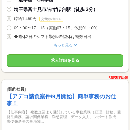
埼玉県富士見市/みずほ台駅（徒歩 3分）
時給1,450円
交通費全額支給
09：00〜17：15（実働07：15、休憩01：00）...
◆週休2日のシフト勤務♪希望休は複数日出...
もっと見る
求人詳細を見る
1週間以内公開
[契約社員]
【アデコ請負案件/9月開始】簡単事務のお仕
事！
【仕事内容】 複数企業より受託している事務業務（経理、財務、受
発注業務、請求関係業務、勤怠管理、データ入力、レポート作成、
郵便発送等の事務関...