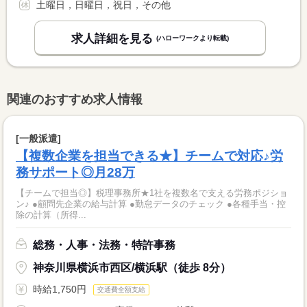
土曜日，日曜日，祝日，その他
求人詳細を見る
(ハローワークより転載)
関連のおすすめ求人情報
[一般派遣]
【複数企業を担当できる★】チームで対応♪労
務サポート◎月28万
【チームで担当◎】税理事務所★1社を複数名で支える労務ポジショ
ン♪ ●顧問先企業の給与計算 ●勤怠データのチェック ●各種手当・控
除の計算（所得...
総務・人事・法務・特許事務
神奈川県横浜市西区/横浜駅（徒歩 8分）
時給1,750円
交通費全額支給