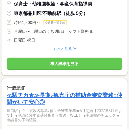
保育士・幼稚園教諭・学童保育指導員
東京都品川区/不動前駅（徒歩 5分）
時給1,800円～
交通費全額支給
月曜日〜土曜日のうち週5日 シフト勤務 8...
日曜日 祝日
もっと見る
求人詳細を見る
[一般派遣]
≪駅チカ★≫長期♪観光庁の補助金審査業務○仲
間がいて安心◎
川口駅すぐ！複数名募集♪補助金審査業務★5月開始【2027年3月末ま
で】 ●申請に関する受付審査（郵送、WEB） ●申請書のチェック ●
申請書の不備確認...