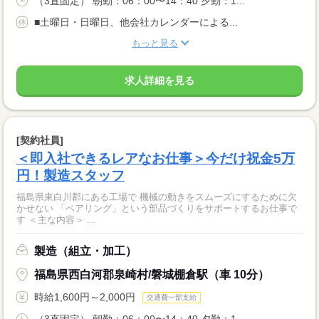
（3直固定） 朝勤：06：00〜14：40 夕勤：1...
■土曜日・日曜日、他会社カレンダーによる...
もっと見る
求人詳細を見る
[契約社員]
＜即入社できるレアなお仕事＞今だけ祝金5万
円！製造スタッフ
福島県東白川郡にある工場で 機械の動きをスムーズにするために欠
かせない 「ベアリング」という部品づくりをサポートするお仕事で
す ＜主な内容＞ ...
製造（組立・加工）
福島県西白河郡泉崎村/磐城棚倉駅（車 10分）
時給1,600円～2,000円
交通費一部支給