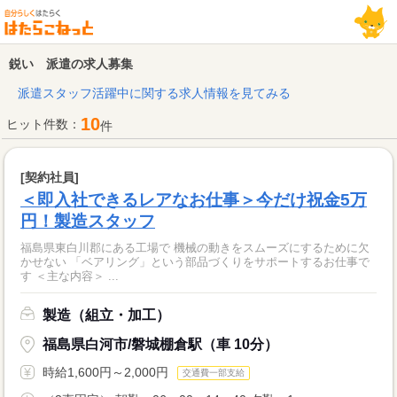
鋭い 派遣の求人募集
派遣スタッフ活躍中に関する求人情報を見てみる
10
ヒット件数：
件
[契約社員]
＜即入社できるレアなお仕事＞今だけ祝金5万
円！製造スタッフ
福島県東白川郡にある工場で 機械の動きをスムーズにするために欠
かせない 「ベアリング」という部品づくりをサポートするお仕事で
す ＜主な内容＞ ...
製造（組立・加工）
福島県白河市/磐城棚倉駅（車 10分）
時給1,600円～2,000円
交通費一部支給