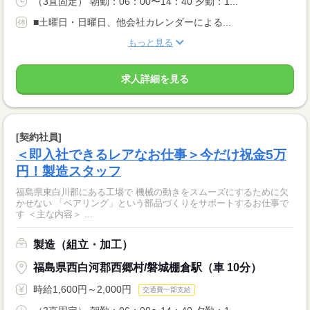
（3直固定） 朝勤：06：00〜14：40 夕勤：1...
■土曜日・日曜日、他会社カレンダーによる...
もっと見る
求人詳細を見る
[契約社員]
＜即入社できるレアなお仕事＞今だけ祝金5万
円！製造スタッフ
福島県東白川郡にある工場で 機械の動きをスムーズにするために欠
かせない 「ベアリング」という部品づくりをサポートするお仕事で
す ＜主な内容＞ ...
製造（組立・加工）
福島県西白河郡西郷村/磐城棚倉駅（車 10分）
時給1,600円～2,000円
交通費一部支給