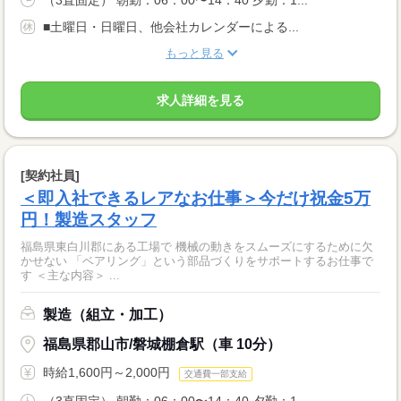
（3直固定） 朝勤：06：00〜14：40 夕勤：1...
■土曜日・日曜日、他会社カレンダーによる...
もっと見る
求人詳細を見る
[契約社員]
＜即入社できるレアなお仕事＞今だけ祝金5万
円！製造スタッフ
福島県東白川郡にある工場で 機械の動きをスムーズにするために欠
かせない 「ベアリング」という部品づくりをサポートするお仕事で
す ＜主な内容＞ ...
製造（組立・加工）
福島県郡山市/磐城棚倉駅（車 10分）
時給1,600円～2,000円
交通費一部支給
（3直固定） 朝勤：06：00〜14：40 夕勤：1...