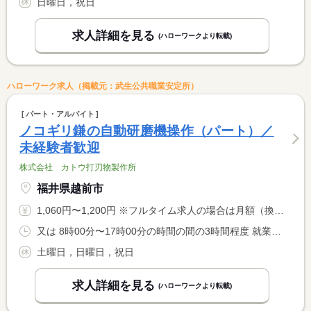
日曜日，祝日
求人詳細を見る
(ハローワークより転載)
ハローワーク求人（掲載元：武生公共職業安定所）
パート・アルバイト
ノコギリ鎌の自動研磨機操作（パート）／
未経験者歓迎
株式会社 カトウ打刃物製作所
福井県越前市
1,060円〜1,200円 ※フルタイム求人の場合は月額（換算額）、パート求人の場合は時間額を表示しています。
又は 8時00分〜17時00分の時間の間の3時間程度 就業時間に関する特記事項 ＊就業時間は相談に応じます <BR> ＊休憩：１０時００分〜１０時１５分（１５分） <BR> １２時００分〜１３時００分（６０分） <BR> １５時００分〜１５時１５分（１５分）
土曜日，日曜日，祝日
求人詳細を見る
(ハローワークより転載)