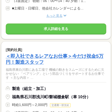
（3直固定） 朝勤：06：00〜14：40 夕勤：1...
■土曜日・日曜日、他会社カレンダーによる...
もっと見る
求人詳細を見る
[契約社員]
＜即入社できるレアなお仕事＞今だけ祝金5万
円！製造スタッフ
福島県東白川郡にある工場で 機械の動きをスムーズにするために欠
かせない 「ベアリング」という部品づくりをサポートするお仕事で
す ＜主な内容＞ ...
製造（組立・加工）
福島県石川郡浅川町/磐城棚倉駅（車 10分）
時給1,600円～2,000円
交通費一部支給