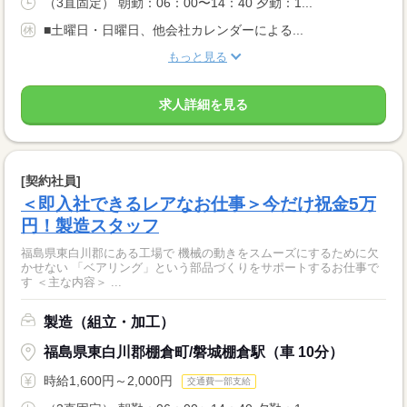
（3直固定） 朝勤：06：00〜14：40 夕勤：1...
■土曜日・日曜日、他会社カレンダーによる...
もっと見る
求人詳細を見る
[契約社員]
＜即入社できるレアなお仕事＞今だけ祝金5万
円！製造スタッフ
福島県東白川郡にある工場で 機械の動きをスムーズにするために欠
かせない 「ベアリング」という部品づくりをサポートするお仕事で
す ＜主な内容＞ ...
製造（組立・加工）
福島県東白川郡棚倉町/磐城棚倉駅（車 10分）
時給1,600円～2,000円
交通費一部支給