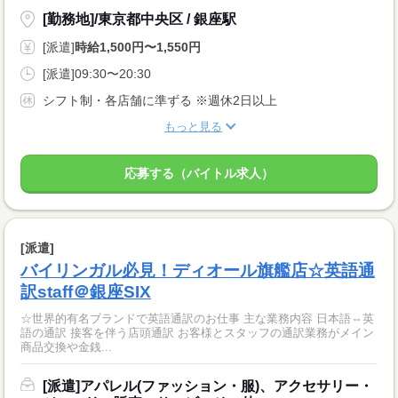
[勤務地]/東京都中央区 / 銀座駅
[派遣]
時給1,500円〜1,550円
[派遣]09:30〜20:30
シフト制・各店舗に準ずる ※週休2日以上
もっと見る
応募する（バイトル求人）
[派遣]
バイリンガル必見！ディオール旗艦店☆英語通
訳staff＠銀座SIX
☆世界的有名ブランドで英語通訳のお仕事 主な業務内容 日本語⇔英
語の通訳 接客を伴う店頭通訳 お客様とスタッフの通訳業務がメイン
商品交換や金銭...
[派遣]アパレル(ファッション・服)、アクセサリー・