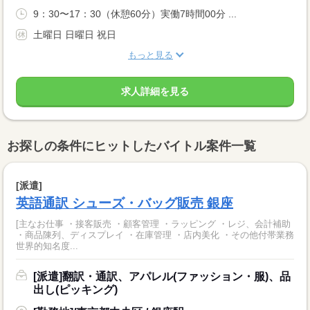
9：30〜17：30（休憩60分）実働7時間00分 ...
土曜日 日曜日 祝日
もっと見る
求人詳細を見る
お探しの条件にヒットしたバイトル案件一覧
[派遣]
英語通訳 シューズ・バッグ販売 銀座
[主なお仕事 ・接客販売 ・顧客管理 ・ラッピング ・レジ、会計補助
・商品陳列、ディスプレイ ・在庫管理 ・店内美化 ・その他付帯業務
世界的知名度...
[派遣]翻訳・通訳、アパレル(ファッション・服)、品
出し(ピッキング)