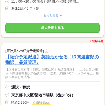
11：00〜20：00 実働7.5時間／休憩1.5時間...
週休2日／シフト制
もっと見る
求人詳細を見る
3日以内公開
[正社員への紹介予定派遣]
?
【紹介予定派遣】英語活かせる！IR関連書類の
翻訳、品質管理♪
【正社員目指せる！翻訳、翻訳に関する品質管理】 ・上場企業の開
示/IR関連書類翻訳の品質管理 （誤訳、訳抜けのチェックや修正、翻
訳作業含む完成品...
通訳・翻訳
東京都中央区/築地市場駅（徒歩 3分）
時給2,250円
交通費全額支給