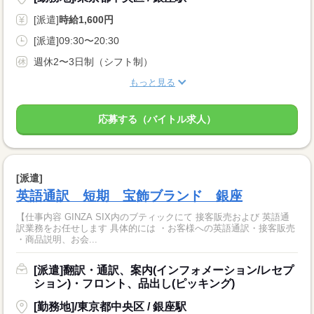
[派遣]
時給1,600円
[派遣]09:30〜20:30
週休2〜3日制（シフト制）
もっと見る
応募する（バイトル求人）
[派遣]
英語通訳 短期 宝飾ブランド 銀座
【仕事内容 GINZA SIX内のブティックにて 接客販売および 英語通
訳業務をお任せします 具体的には ・お客様への英語通訳・接客販売
・商品説明、お会...
[派遣]翻訳・通訳、案内(インフォメーション/レセプ
ション)・フロント、品出し(ピッキング)
[勤務地]/東京都中央区 / 銀座駅