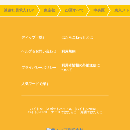
派遣社員求人TOP
東京都
23区すべて
中央区
東京メト
ディップ（株）
はたらこねっととは
ヘルプ＆お問い合わせ
利用規約
利用者情報の外部送信に
プライバシーポリシー
ついて
人気ワードで探す
バイトル
スポットバイトル
バイトルNEXT
バイトルPRO
ナースではたらこ
介護ではたらこ