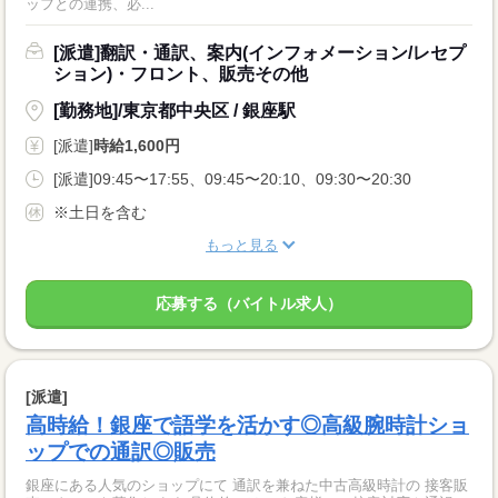
ッフとの連携、必...
[派遣]翻訳・通訳、案内(インフォメーション/レセプ
ション)・フロント、販売その他
[勤務地]/東京都中央区 / 銀座駅
[派遣]
時給1,600円
[派遣]09:45〜17:55、09:45〜20:10、09:30〜20:30
※土日を含む
もっと見る
応募する（バイトル求人）
[派遣]
高時給！銀座で語学を活かす◎高級腕時計ショ
ップでの通訳◎販売
銀座にある人気のショップにて 通訳を兼ねた中古高級時計の 接客販