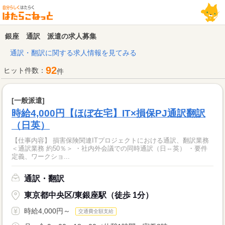
銀座 通訳 派遣の求人募集
通訳・翻訳に関する求人情報を見てみる
92
ヒット件数：
件
[一般派遣]
時給4,000円【ほぼ在宅】IT×損保PJ通訳翻訳
（日英）
【仕事内容】 損害保険関連ITプロジェクトにおける通訳、翻訳業務
＜通訳業務 約50％＞ ・社内外会議での同時通訳（日⇔英） ・要件
定義、ワークショ...
通訳・翻訳
東京都中央区/東銀座駅（徒歩 1分）
時給4,000円～
交通費全額支給