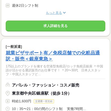
週休2日シフト制
もっと見る
求人詳細を見る
[一般派遣]
就業ビザサポート有／免税店舗での化粧品通
訳・販売＜銀座東急＞
175以上のブランドを擁する空港型免税店/ロッテ免税店銀座 ＊中国
語が活かせる通訳販売のお仕事です！ ＊20〜30代 日本人スタッ
フ・中国人スタッフど...
アパレル・ファッション・コスメ販売
東京都中央区/銀座駅（徒歩 1分）
時給1,600円
交通費一部支給
10：35〜21：00の間のシフト制 実働7時間...