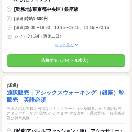
[勤務地]/東京都中央区 / 銀座駅
[派遣]
時給1,600円
[派遣]09:30〜18:30、10:15〜19:15、11:15〜20:15
シフト交代制（週休二日）
もっと見る
応募する（バイトル求人）
[派遣]
通訳販売｜アシックスウォーキング（銀座）靴
販売 英語必須
外国人のお客様と円滑なコミュニケーションを図るための通訳販売
スタッフとしてご活躍いただきます 主な業務 ・通訳業務 ・接客販売
及び付帯業務 ・フ...
[派遣]アパレル(ファッション・服)、アクセサリー・