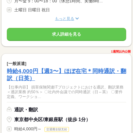
月〜金 9：00〜18：00（休憩1時間、実働8時...
土曜日 日曜日 祝日
もっと見る
求人詳細を見る
1週間以内公開
[一般派遣]
時給4,000円【週3〜】ほぼ在宅＊同時通訳・翻
訳（日英）
【仕事内容】 損害保険関連ITプロジェクトにおける通訳、翻訳業務
＜通訳業務 約50％＞ 〇社内外会議での同時通訳（日⇔英） 〇要件
定義、ワークショ...
通訳・翻訳
東京都中央区/東銀座駅（徒歩 1分）
時給4,000円～
交通費全額支給