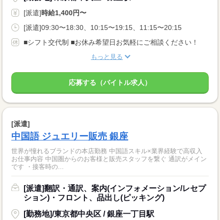
[派遣]
時給1,400円〜
[派遣]09:30〜18:30、10:15〜19:15、11:15〜20:15
■シフト交代制 ■お休み希望日お気軽にご相談ください！
もっと見る
応募する（バイトル求人）
[派遣]
中国語 ジュエリー販売 銀座
世界が憧れるブランドの本店勤務 中国語スキル×業界経験で高収入
お仕事内容 中国圏からのお客様と販売スタッフを繋ぐ 通訳がメイン
です ・接客時の...
[派遣]翻訳・通訳、案内(インフォメーション/レセプ
ション)・フロント、品出し(ピッキング)
[勤務地]/東京都中央区 / 銀座一丁目駅