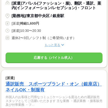
[派遣]アパレル(ファッション・服)、翻訳・通訳、案
内(インフォメーション/レセプション)・フロント
[勤務地]/東京都中央区 / 銀座駅
[派遣]
時給1,600円
[派遣]10:30〜20:30
週休2〜3日／シフト制（ご希望伺います）
もっと見る
応募する（バイトル求人）
[派遣]
通訳販売 スポーツブランド・オン（銀座店）
ネイルOK・制服有
外国人のお客様と円滑なコミュニケーションを図るための通訳販売
スタッフとしてご活躍いただきます 主な業務 ・通訳業務 ・接客販売
及び付帯業務 ・フ...