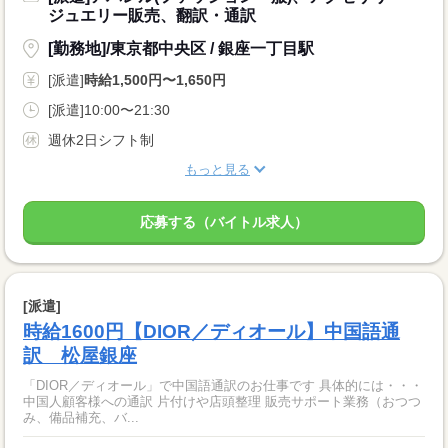
ジュエリー販売、翻訳・通訳
[勤務地]/東京都中央区 / 銀座一丁目駅
[派遣]
時給1,500円〜1,650円
[派遣]10:00〜21:30
週休2日シフト制
もっと見る
応募する（バイトル求人）
[派遣]
時給1600円【DIOR／ディオール】中国語通
訳 松屋銀座
「DIOR／ディオール」で中国語通訳のお仕事です 具体的には・・・
中国人顧客様への通訳 片付けや店頭整理 販売サポート業務（おつつ
み、備品補充、バ...