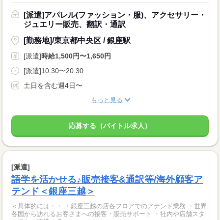
[派遣]アパレル(ファッション・服)、アクセサリー・
ジュエリー販売、翻訳・通訳
[勤務地]/東京都中央区 / 銀座駅
[派遣]
時給1,500円〜1,650円
[派遣]10:30〜20:30
土日を含む週4日〜
もっと見る
応募する（バイトル求人）
[派遣]
語学を活かせる♪販売接客&通訳等/海外顧客ア
テンド＜銀座三越＞
＜具体的には・・ ・銀座三越の店各フロアでのアテンド業務 ・世界
各国から訪れるお客さまへの接客・販売サポート ・社内や店舗スタ