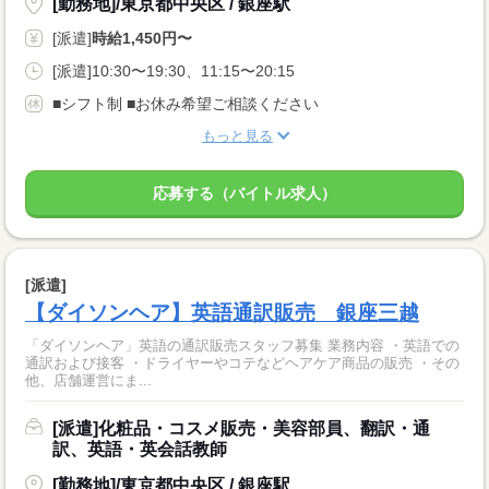
[勤務地]/東京都中央区 / 銀座駅
[派遣]
時給1,450円〜
[派遣]10:30〜19:30、11:15〜20:15
■シフト制 ■お休み希望ご相談ください
もっと見る
応募する（バイトル求人）
[派遣]
【ダイソンヘア】英語通訳販売 銀座三越
「ダイソンヘア」英語の通訳販売スタッフ募集 業務内容 ・英語での
通訳および接客 ・ドライヤーやコテなどヘアケア商品の販売 ・その
他、店舗運営にま...
[派遣]化粧品・コスメ販売・美容部員、翻訳・通
訳、英語・英会話教師
[勤務地]/東京都中央区 / 銀座駅