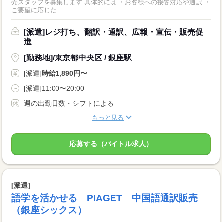
売スタッフを募集します 具体的には ・お客様への接客対応や通訳 ・
ご要望に応じた...
[派遣]レジ打ち、翻訳・通訳、広報・宣伝・販売促
進
[勤務地]/東京都中央区 / 銀座駅
[派遣]
時給1,890円〜
[派遣]11:00〜20:00
週の出勤日数・シフトによる
もっと見る
応募する（バイトル求人）
[派遣]
語学を活かせる PIAGET 中国語通訳販売
（銀座シックス）