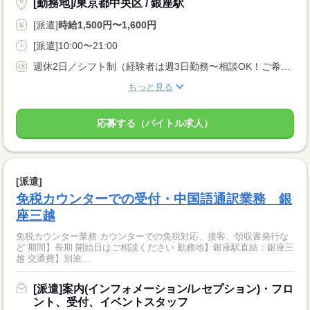
[勤務地]/東京都中央区 / 銀座駅
[派遣]
時給1,500円〜1,600円
[派遣]10:00〜21:00
週休2日／シフト制（経験者は週3日勤務〜相談OK！ご希望伺います）
もっと見る
応募する（バイトル求人）
[派遣]
免税カウンターでの受付・中国語通訳業務 銀
座三越
免税カウンター業務 カウンターでの免税対応、接客、領収書発行な
ど 期間】長期 開始日はご相談ください 勤務地】銀座駅直結：銀座三
越 交通費】別途...
[派遣]案内(インフォメーション/レセプション)・フロ
ント、受付、イベントスタッフ