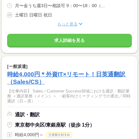
月〜金うち週3日〜相談可 9：00〜18：00（...
土曜日 日曜日 祝日
もっと見る
求人詳細を見る
[一般派遣]
時給4,000円＊外資IT×リモート！日英通翻訳
（Sales/CS）
【仕事内容】 Sales／Customer Success領域における通訳・翻訳業
務 ＜通訳業務（メイン）＞ ・顧客向けミーティングでの逐次／同時
通訳（日⇔英） ・...
通訳・翻訳
東京都中央区/東銀座駅（徒歩 1分）
時給4,000円～
交通費全額支給