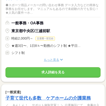
◆スポーツ用品メーカーの問い合わせ事務 データ入力などの簡単な
事務をお任せします。 マニュアルもあるので未経験の方でも安心！
★人気の案件⇒ホ...
一般事務・OA事務
東京都中央区/三越前駅
時給2,000円～
交通費一部支給
★週3日〜、1日8ｈ〜勤務のシフト制 ★平日...
シフト制
もっと見る
求人詳細を見る
[一般派遣]
子育て世代も多数 ケアホームの介護業務
／ あんしん！ サポート体制充実！ ＼ 介護施設にて、 食事や入