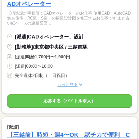
ADオペレーター
【構造設計事務所でCADオペレーターのお仕事 使用CAD：AutoCAD
集合住宅（RC造・S造）の構造設計図を修正するお仕事です また古
い紙ベースの建築図面...
[派遣]CADオペレーター、設計
[勤務地]/東京都中央区 / 三越前駅
[派遣]
時給1,700円〜1,900円
[派遣]09:00〜18:00
完全週休2日制（土日祝日）
もっと見る
応募する（バイトル求人）
[派遣]
【三越前】時短・週4〜OK 駅チカで便利 C