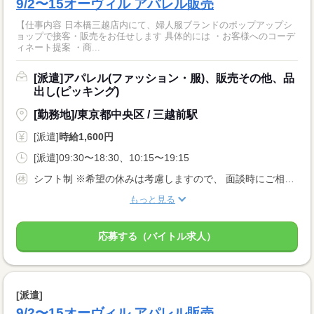
9/2〜15オーヴィル アパレル販売
【仕事内容 日本橋三越店内にて、婦人服ブランドのポップアップシ
ョップで接客・販売をお任せします 具体的には ・お客様へのコーデ
ィネート提案 ・商...
[派遣]アパレル(ファッション・服)、販売その他、品
出し(ピッキング)
[勤務地]/東京都中央区 / 三越前駅
[派遣]
時給1,600円
[派遣]09:30〜18:30、10:15〜19:15
シフト制 ※希望の休みは考慮しますので、 面談時にご相談ください。 有給休暇（勤務条件に応じる）
もっと見る
応募する（バイトル求人）
[派遣]
9/2〜15オーヴィル アパレル販売