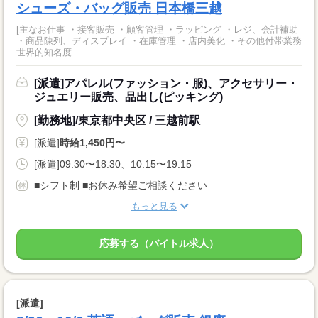
シューズ・バッグ販売 日本橋三越
[主なお仕事 ・接客販売 ・顧客管理 ・ラッピング ・レジ、会計補助
・商品陳列、ディスプレイ ・在庫管理 ・店内美化 ・その他付帯業務
世界的知名度...
[派遣]アパレル(ファッション・服)、アクセサリー・
ジュエリー販売、品出し(ピッキング)
[勤務地]/東京都中央区 / 三越前駅
[派遣]
時給1,450円〜
[派遣]09:30〜18:30、10:15〜19:15
■シフト制 ■お休み希望ご相談ください
もっと見る
応募する（バイトル求人）
[派遣]