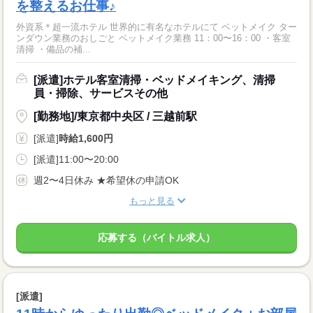
を整えるお仕事♪
外資系＊超一流ホテル 世界的に有名なホテルにて ベットメイク ター
ンダウン業務のおしごと ベットメイク業務 11：00〜16：00 ・客室
清掃 ・備品の補...
[派遣]ホテル客室清掃・ベッドメイキング、清掃
員・掃除、サービスその他
[勤務地]/東京都中央区 / 三越前駅
[派遣]
時給1,600円
[派遣]11:00〜20:00
週2〜4日休み ★希望休の申請OK
もっと見る
応募する（バイトル求人）
[派遣]