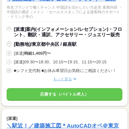
有名ブランドで働くチャンス 中国語を活かしたい方必見 業務内容 ・
中国語の通訳（メイン ・セールススタッフによる接客時のサポート
・ドリンク等の...
[派遣]案内(インフォメーション/レセプション)・フロ
ント、翻訳・通訳、アクセサリー・ジュエリー販売
[勤務地]/東京都中央区 / 銀座駅
[派遣]
時給1,400円〜
[派遣]09:30〜18:30、10:15〜19:15、11:15〜20:15
■シフト交代制 ■お休み希望日お気軽にご相談ください！
もっと見る
応募する（バイトル求人）
[派遣]
＼駅近！／建築施工図＊AutoCADオペ＠東京