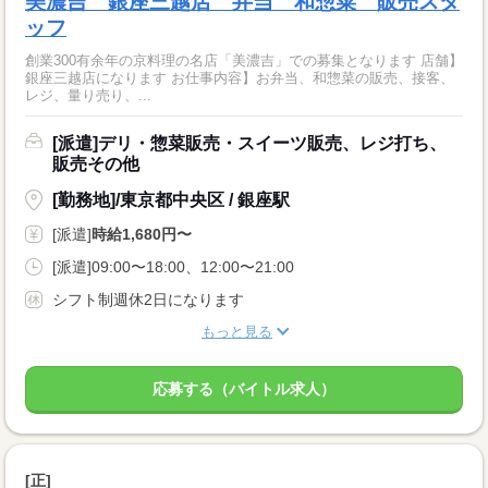
美濃吉 銀座三越店 弁当 和惣菜 販売スタ
ッフ
創業300有余年の京料理の名店「美濃吉」での募集となります 店舗】
銀座三越店になります お仕事内容】お弁当、和惣菜の販売、接客、
レジ、量り売り、...
[派遣]デリ・惣菜販売・スイーツ販売、レジ打ち、
販売その他
[勤務地]/東京都中央区 / 銀座駅
[派遣]
時給1,680円〜
[派遣]09:00〜18:00、12:00〜21:00
シフト制週休2日になります
もっと見る
応募する（バイトル求人）
[正]