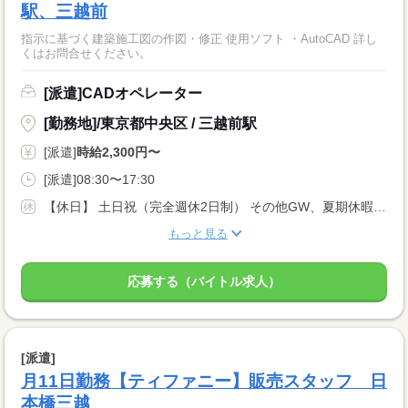
駅、三越前
指示に基づく建築施工図の作図・修正 使用ソフト ・AutoCAD 詳し
くはお問合せください。
[派遣]CADオペレーター
[勤務地]/東京都中央区 / 三越前駅
[派遣]
時給2,300円〜
[派遣]08:30〜17:30
【休日】 土日祝（完全週休2日制） その他GW、夏期休暇、年末年始 ※派遣先カレンダーによる 年次有給休暇（最高20日）
もっと見る
応募する（バイトル求人）
[派遣]
月11日勤務【ティファニー】販売スタッフ 日
本橋三越