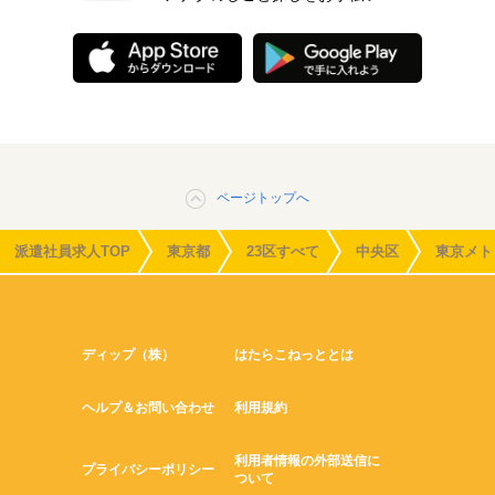
ページトップへ
派遣社員求人TOP
東京都
23区すべて
中央区
東京メト
ディップ（株）
はたらこねっととは
ヘルプ＆お問い合わせ
利用規約
利用者情報の外部送信に
プライバシーポリシー
ついて