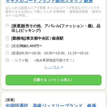
キャメルコートブランド販売スタッフ 銀座
おしゃれな銀座エリアで勤務 キャメルコートが有名なブランドです
販売スキルを活かして働こう☆彡 仕事内容 ・接客販売業務 ・販売サ
ポート(お声掛...
[派遣]販売その他、アパレル(ファッション・服)、品
出し(ピッキング)
[勤務地]/東京都中央区 / 銀座駅
[派遣]
時給1,400円〜
[派遣]09:30〜18:30、10:30〜19:30、11:15〜20:15
・シフト制 （休み希望相談可能です！）
もっと見る
応募する（バイトル求人）
[派遣]
中国語通訳 高級ジュエリーブランド 銀座