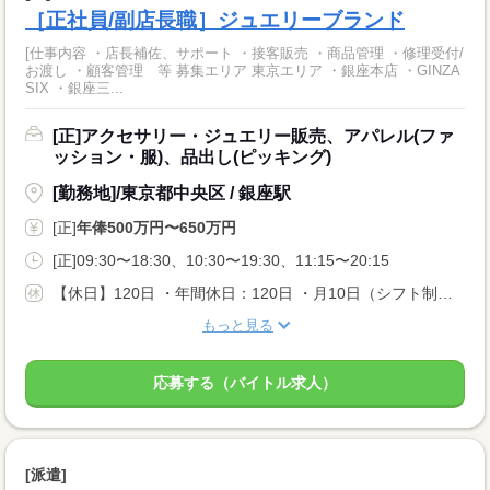
［正社員/副店長職］ジュエリーブランド
[仕事内容 ・店長補佐、サポート ・接客販売 ・商品管理 ・修理受付/
お渡し ・顧客管理 等 募集エリア 東京エリア ・銀座本店 ・GINZA
SIX ・銀座三...
[正]アクセサリー・ジュエリー販売、アパレル(ファ
ッション・服)、品出し(ピッキング)
[勤務地]/東京都中央区 / 銀座駅
[正]
年俸500万円〜650万円
[正]09:30〜18:30、10:30〜19:30、11:15〜20:15
【休日】120日 ・年間休日：120日 ・月10日（シフト制） ・有給休暇 ・育休・産休 ※取得・復職実績あり ・介護休暇 ・慶弔休暇 【有給休暇】シフト制、 有給休暇、 慶弔休暇、 出産休暇、 育児休暇
もっと見る
応募する（バイトル求人）
[派遣]