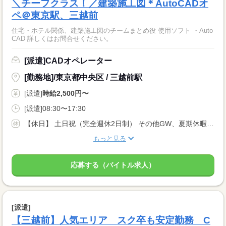
＼チーフクラス！／建築施工図＊AutoCADオ
ペ＠東京駅、三越前
住宅・ホテル関係、建築施工図のチームまとめ役 使用ソフト ・Auto
CAD 詳しくはお問合せください。
[派遣]CADオペレーター
[勤務地]/東京都中央区 / 三越前駅
[派遣]
時給2,500円〜
[派遣]08:30〜17:30
【休日】 土日祝（完全週休2日制） その他GW、夏期休暇、年末年始 ※派遣先カレンダーによる 年次有給休暇（最高20日）
もっと見る
応募する（バイトル求人）
[派遣]
【三越前】人気エリア スク卒も安定勤務 C