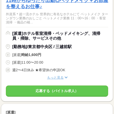
11時からゆったり出勤◎ベッドメイク＋お部屋
を整えるお仕事♪
外資系＊超一流ホテル 世界的に有名なホテルにて ベットメイク ター
ンダウン業務のおしごと ベットメイク業務 11：00〜16：00 ・客室
清掃 ・備品の補...
[派遣]ホテル客室清掃・ベッドメイキング、清掃
員・掃除、サービスその他
[勤務地]/東京都中央区 / 三越前駅
[派遣]
時給1,600円
[派遣]11:00〜20:00
週2〜4日休み ★希望休の申請OK
もっと見る
応募する（バイトル求人）
[派遣]