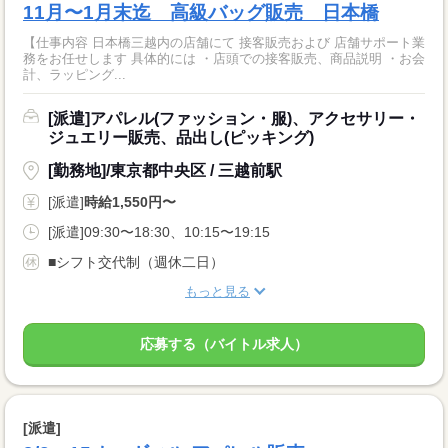
11月〜1月末迄 高級バッグ販売 日本橋
【仕事内容 日本橋三越内の店舗にて 接客販売および 店舗サポート業
務をお任せします 具体的には ・店頭での接客販売、商品説明 ・お会
計、ラッピング...
[派遣]アパレル(ファッション・服)、アクセサリー・
ジュエリー販売、品出し(ピッキング)
[勤務地]/東京都中央区 / 三越前駅
[派遣]
時給1,550円〜
[派遣]09:30〜18:30、10:15〜19:15
■シフト交代制（週休二日）
もっと見る
応募する（バイトル求人）
[派遣]