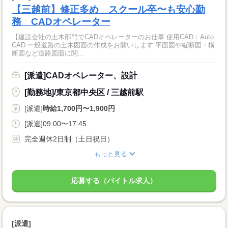
【三越前】修正多め スクール卒〜も安心勤
務 CADオペレーター
【建設会社の土木部門でCADオペレーターのお仕事 使用CAD：Auto
CAD 一般道路の土木図面の作成をお願いします 平面図や縦断図・横
断図など道路図面に関...
[派遣]CADオペレーター、設計
[勤務地]/東京都中央区 / 三越前駅
[派遣]
時給1,700円〜1,900円
[派遣]09:00〜17:45
完全週休2日制（土日祝日）
もっと見る
応募する（バイトル求人）
[派遣]