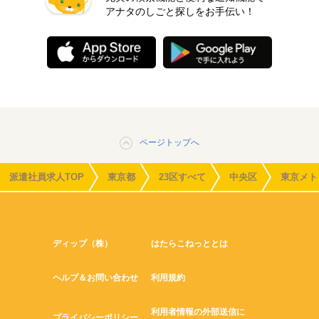
アナタのしごと探しをお手伝い！
ページトップへ
派遣社員求人TOP
東京都
23区すべて
中央区
東京メト
ディップ（株）
はたらこねっととは
ヘルプ＆お問い合わせ
利用規約
利用者情報の外部送信に
プライバシーポリシー