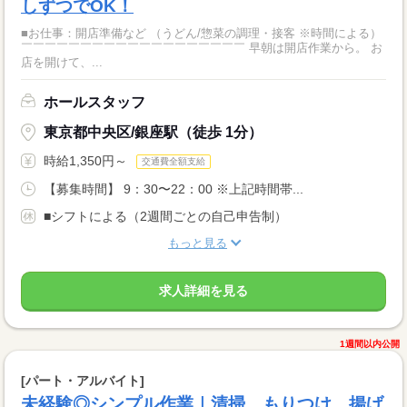
しずつでOK！
■お仕事：開店準備など （うどん/惣菜の調理・接客 ※時間による）
￣￣￣￣￣￣￣￣￣￣￣￣￣￣￣￣￣￣￣ 早朝は開店作業から。 お
店を開けて、...
ホールスタッフ
東京都中央区/銀座駅（徒歩 1分）
時給1,350円～
交通費全額支給
【募集時間】 9：30〜22：00 ※上記時間帯...
■シフトによる（2週間ごとの自己申告制）
もっと見る
求人詳細を見る
1週間以内公開
[パート・アルバイト]
未経験◎シンプル作業｜清掃、もりつけ、揚げ