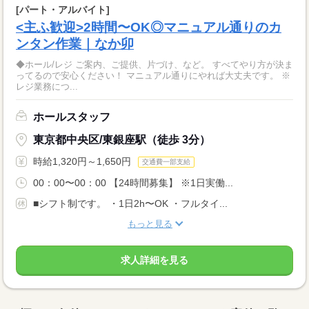
[パート・アルバイト]
<主ふ歓迎>2時間〜OK◎マニュアル通りのカ
ンタン作業｜なか卯
◆ホール/レジ ご案内、ご提供、片づけ、など。 すべてやり方が決ま
ってるので安心ください！ マニュアル通りにやれば大丈夫です。 ※
レジ業務につ...
ホールスタッフ
東京都中央区/東銀座駅（徒歩 3分）
時給1,320円～1,650円
交通費一部支給
00：00〜00：00 【24時間募集】 ※1日実働...
■シフト制です。 ・1日2h〜OK ・フルタイ...
もっと見る
求人詳細を見る