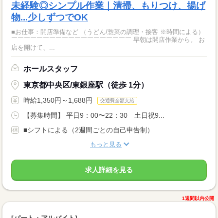
未経験◎シンプル作業｜清掃、もりつけ、揚げ
物...少しずつでOK
■お仕事：開店準備など （うどん/惣菜の調理・接客 ※時間による）
￣￣￣￣￣￣￣￣￣￣￣￣￣￣￣￣￣￣￣ 早朝は開店作業から。 お
店を開けて、...
ホールスタッフ
東京都中央区/東銀座駅（徒歩 1分）
時給1,350円～1,688円
交通費全額支給
【募集時間】 平日9：00〜22：30 土日祝9...
■シフトによる（2週間ごとの自己申告制）
もっと見る
求人詳細を見る
1週間以内公開
[パート・アルバイト]