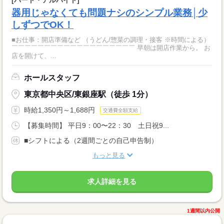
器用じゃなくても問題ナシのシンプル業務│少
しずつでOK！
■お仕事：開店準備など （うどん/惣菜の調理・接客 ※時間による）
￣￣￣￣￣￣￣￣￣￣￣￣￣￣￣￣￣￣￣ 早朝は開店作業から。 お
店を開けて、...
ホールスタッフ
東京都中央区/東銀座駅（徒歩 1分）
時給1,350円～1,688円
交通費全額支給
【募集時間】 平日9：00〜22：30 土日祝9...
■シフトによる（2週間ごとの自己申告制）
もっと見る
求人詳細を見る
1週間以内公開