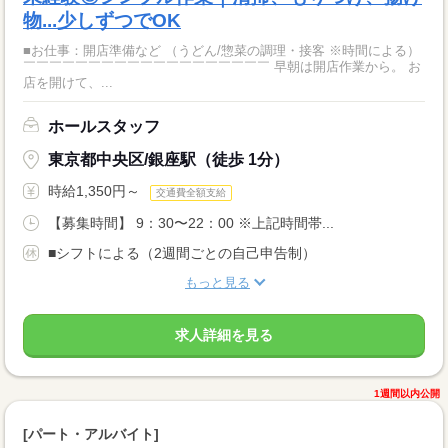
物...少しずつでOK
■お仕事：開店準備など （うどん/惣菜の調理・接客 ※時間による）
￣￣￣￣￣￣￣￣￣￣￣￣￣￣￣￣￣￣￣ 早朝は開店作業から。 お
店を開けて、...
ホールスタッフ
東京都中央区/銀座駅（徒歩 1分）
時給1,350円～
交通費全額支給
【募集時間】 9：30〜22：00 ※上記時間帯...
■シフトによる（2週間ごとの自己申告制）
もっと見る
求人詳細を見る
1週間以内公開
[パート・アルバイト]