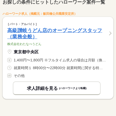
お探しの条件にヒットしたハローワーク案件一覧
ハローワーク求人（掲載元：飯田橋公共職業安定所）
パート・アルバイト
高級讃岐うどん店のオープニングスタッフ
（業務全般）
株式会社わたなべうどん
東京都中央区
1,400円〜1,800円 ※フルタイム求人の場合は月額（換算額）、パート求人の場合は時間額を表示しています。
就業時間１ 8時00分〜22時00分 就業時間に関する特記事項 （１）の間の実働３時間以上で応相談。 <BR> <BR> ＊労働時間に応じて休憩時間は法定通り設定します。
その他
求人詳細を見る
(ハローワークより転載)