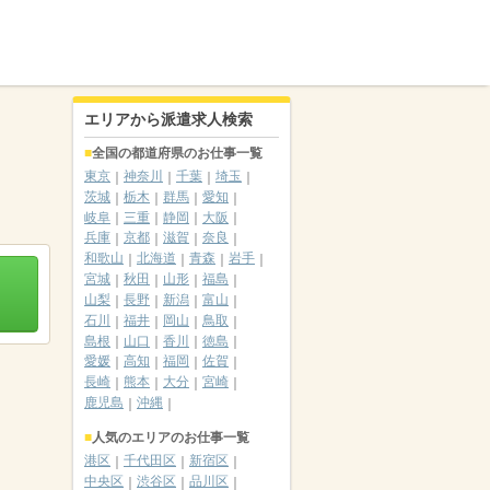
エリアから派遣求人検索
全国の都道府県のお仕事一覧
東京
神奈川
千葉
埼玉
茨城
栃木
群馬
愛知
岐阜
三重
静岡
大阪
兵庫
京都
滋賀
奈良
和歌山
北海道
青森
岩手
宮城
秋田
山形
福島
山梨
長野
新潟
富山
石川
福井
岡山
鳥取
島根
山口
香川
徳島
愛媛
高知
福岡
佐賀
長崎
熊本
大分
宮崎
鹿児島
沖縄
人気のエリアのお仕事一覧
港区
千代田区
新宿区
中央区
渋谷区
品川区