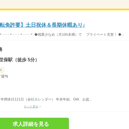
転免許要】土日祝休＆長期休暇あり♪
＊‥‥＊‥‥＊‥‥＊ ◆残業少なめ（月10h未満）で プライベート充実！ ◆...
務
世保駅（徒歩 5分）
給
ド貸与
年間休日121日（会社カレンダー） 年末年始、GW、お盆...
もっと見る
求人詳細を見る