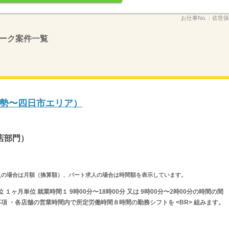
お仕事No.：
佐世保
ーク案件一覧
勢〜四日市エリア）
店部門）
ルタイム求人の場合は月額（換算額）、パート求人の場合は時間額を表示しています。
１ヶ月単位 就業時間１ 9時00分〜18時00分 又は 9時00分〜2時00分の時間の間
項 ・各店舗の営業時間内で所定労働時間８時間の勤務シフトを <BR> 組みます。