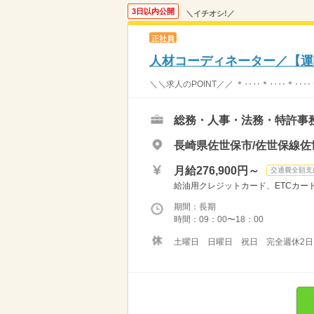
3日以内公開
＼イチオシ!／
正社員
人材コーディネーター／【運
＼＼求人のPOINT／／ ＊‥‥＊‥‥＊‥‥
総務・人事・法務・特許事
長崎県佐世保市/佐世保線佐
月給276,900円～
交通費全額支
給油用クレジットカード、ETCカー
期間：長期
時間：09：00〜18：00
土曜日 日曜日 祝日 完全週休2日 