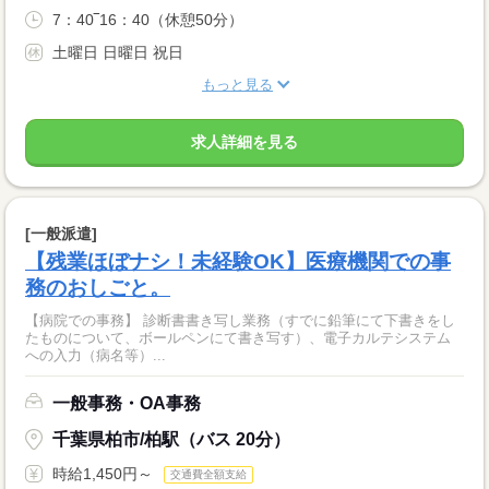
7：40‾16：40（休憩50分）
土曜日 日曜日 祝日
もっと見る
求人詳細を見る
[一般派遣]
【残業ほぼナシ！未経験OK】医療機関での事
務のおしごと。
【病院での事務】 診断書書き写し業務（すでに鉛筆にて下書きをし
たものについて、ボールペンにて書き写す）、電子カルテシステム
への入力（病名等）...
一般事務・OA事務
千葉県柏市/柏駅（バス 20分）
時給1,450円～
交通費全額支給