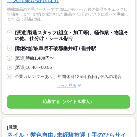
一人作業が好きな方
機械部品の大手メーカーです 加工が終わった後の部品をチェックし
て補修します まずは指定された部品を 自分のデスクに並べて準備し
ます 扱う部品は細...
[派遣]製造スタッフ(組立・加工等)、軽作業・物流そ
の他、仕分け・シール貼り
[勤務地]/岐阜県不破郡垂井町 / 垂井駅
[派遣]
時給1,400円〜
[派遣]16:40〜00:55
企業カレンダーあり、年間休日125日 祝日は休みの場合と出勤の場合が半々程度。 都合の悪い時や予定がある時は お休みが取りやすい環境です。 ※繁忙期は土曜日の半日出勤 がある可能性があります。
もっと見る
応募する（バイトル求人）
[派遣]
ネイル・髪色自由♪未経験歓迎！手のひらサイ