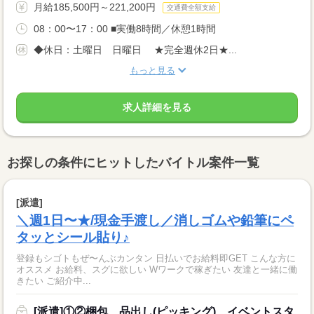
月給185,500円～221,200円
交通費全額支給
08：00〜17：00 ■実働8時間／休憩1時間
◆休日：土曜日 日曜日 ★完全週休2日★...
もっと見る
求人詳細を見る
お探しの条件にヒットしたバイトル案件一覧
[派遣]
＼週1日〜★/現金手渡し／消しゴムや鉛筆にペ
タッとシール貼り♪
登録もシゴトもぜ〜んぶカンタン 日払いでお給料即GET こんな方に
オススメ お給料、スグに欲しい Wワークで稼ぎたい 友達と一緒に働
きたい ご紹介中...
[派遣]①②梱包、品出し(ピッキング)、イベントスタ