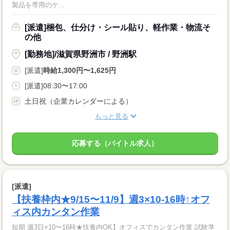
製品を専用のケ...
[派遣]梱包、仕分け・シール貼り、軽作業・物流そ
の他
[勤務地]/滋賀県野洲市 / 野洲駅
[派遣]
時給1,300円〜1,625円
[派遣]08:30〜17:00
土日祝（企業カレンダーによる）
もっと見る
応募する（バイトル求人）
[派遣]
【扶養枠内★9/15〜11/9】週3×10-16時↑オフ
ィス内カンタン作業
短期 週3日×10〜16時★扶養内OK】オフィスでカンタン作業 試験準