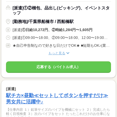
[派遣]①②梱包、品出し(ピッキング)、イベントスタ
ッフ
[勤務地]/千葉県船橋市 / 西船橋駅
[派遣]
①日給10,272円、②時給1,284円〜1,605円
[派遣]①09:00〜18:00、②09:00〜18:00、12:00〜19:00、22:00〜07:00
★自己申告制なので好きな日だけでOK★ ■短期もOK♪(業法に基づく規定あり) ■長期休みご相談OK ■土日のみOK ■WワークOK
もっと見る
応募する（バイトル求人）
[派遣]
駅チカ×昼勤≪セットしてボタンを押すだけ≫
男女共に活躍中♪
【仕事内容 １）鉛筆サイズのパイプを機械にセット ２）完成したら
軽く目視検査 ３）次のパイプをセット たったこれだけのお仕事にな