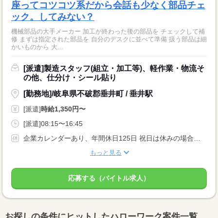
座ってコツコツ系だから会話も少なく部品チェ
ック。してみない？
機械部品の大手メーカー 加工が終わった後の部品を チェックして補
修 まずは指定された部品を 自分のデスクに並べて準備 扱う部品は細
かいものから 大...
[派遣]製造スタッフ(組立・加工等)、軽作業・物流そ
の他、仕分け・シール貼り
[勤務地]/岐阜県不破郡垂井町 / 垂井駅
[派遣]
時給1,350円〜
[派遣]08:15〜16:45
企業カレンダーあり、年間休日125日 祝日は休みの場合と出勤の場合が半々程度。 都合の悪い時や予定がある時は お休みが取りやすい環境です。 未経験でも安心して始められる環境です！
もっと見る
応募する（バイトル求人）
お探しの条件にヒットしたハローワーク案件一覧