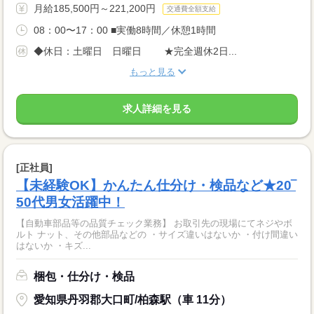
月給185,500円～221,200円
交通費全額支給
08：00〜17：00 ■実働8時間／休憩1時間
◆休日：土曜日 日曜日 ★完全週休2日...
もっと見る
求人詳細を見る
[正社員]
【未経験OK】かんたん仕分け・検品など★20‾
50代男女活躍中！
【自動車部品等の品質チェック業務】 お取引先の現場にてネジやボ
ルト ナット、その他部品などの ・サイズ違いはないか ・付け間違い
はないか ・キズ...
梱包・仕分け・検品
愛知県丹羽郡大口町/柏森駅（車 11分）