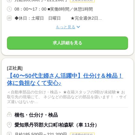
08：00〜17：00 ■実働8時間／休憩1時間
◆休日：土曜日 日曜日 ★完全週休2日...
もっと見る
求人詳細を見る
[正社員]
【40〜50代主婦さん活躍中】仕分け＆検品！
体に負担なくて安心♪
＜自動車部品の仕分け・検品＞ ★在籍スタッフの9割が未経験★ お
取引先の現場にて、 ネジなどの部品などの部品を扱います！ ・サイ
ズ違いはないか...
梱包・仕分け・検品
愛知県丹羽郡大口町/柏森駅（車 11分）
月給185,500円～221,200円
交通費全額支給