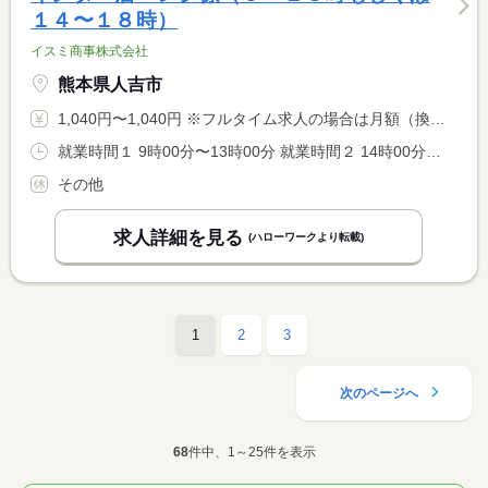
１４〜１８時）
イスミ商事株式会社
熊本県人吉市
1,040円〜1,040円 ※フルタイム求人の場合は月額（換算額）、パート求人の場合は時間額を表示しています。
就業時間１ 9時00分〜13時00分 就業時間２ 14時00分〜18時00分 就業時間に関する特記事項 ＊労働時間は週２０時間未満で調整します。 <BR> ※月平均労働時間８２時間以内に調整。
その他
求人詳細を見る
(ハローワークより転載)
1
2
3
次のページへ
68
件中、1～25件を表示