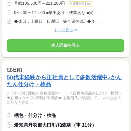
月給185,500円～221,200円
交通費全額支給
08：00〜17：00 ■早出あり・残業あり ■実...
◆休日：土曜日 日曜日 完全週休2日 ◆年...
もっと見る
求人詳細を見る
[正社員]
50代未経験から正社員として多数活躍中♪かん
たん仕分け・検品
／ 18〜50代男女が 多数活躍中！ ＼ ＜自動車部品の仕分け・検品＞
★在籍スタッフの9割が未経験★ お取引先の現場にて、 ネジなどの
部品などの部...
梱包・仕分け・検品
愛知県丹羽郡大口町/柏森駅（車 11分）