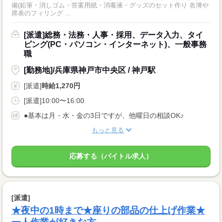
備(鉛筆・消しゴム・答案用紙・消毒液・グッズのセット作り 名簿や
席表のフィリング ...
[派遣]総務・法務・人事・採用、データ入力、タイ
ピング(PC・パソコン・インターネット)、一般事務
職
[勤務地]/兵庫県神戸市中央区 / 神戸駅
[派遣]
時給1,270円
[派遣]10:00〜16:00
●基本は月・水・金の3日ですが、他曜日の相談OK♪
もっと見る
応募する（バイトル求人）
[派遣]
★夜中の1時まで★座りの部品の仕上げ作業★