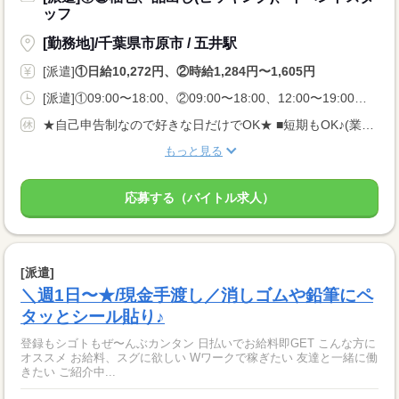
ッフ
[勤務地]/千葉県市原市 / 五井駅
[派遣]
①日給10,272円、②時給1,284円〜1,605円
[派遣]①09:00〜18:00、②09:00〜18:00、12:00〜19:00、22:00〜07:00
★自己申告制なので好きな日だけでOK★ ■短期もOK♪(業法に基づく規定あり) ■長期休みご相談OK ■土日のみOK ■WワークOK
もっと見る
応募する（バイトル求人）
[派遣]
＼週1日〜★/現金手渡し／消しゴムや鉛筆にペ
タッとシール貼り♪
登録もシゴトもぜ〜んぶカンタン 日払いでお給料即GET こんな方に
オススメ お給料、スグに欲しい Wワークで稼ぎたい 友達と一緒に働
きたい ご紹介中...