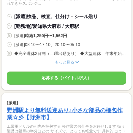
れてきたスポンジ...
[派遣]検品、検査、仕分け・シール貼り
[勤務地]/愛知県大府市 / 大府駅
[派遣]
時給1,250円〜1,562円
[派遣]08:10〜17:10、20:10〜05:10
◆完全週休2日制（土曜出勤あり） ◆大型連休 年末年始・GW・夏季休暇 ◆年次有給休暇 年間休日121日 土日休み・長い連休でしっかりリフレッシュできます(^^♪ ※派遣先カレンダーあり
もっと見る
応募する（バイトル求人）
[派遣]
野洲駅より無料送迎あり♪小さな部品の梱包作
業☆彡【野洲市】
工業用ドリルの刃先を梱包する 軽作業のお仕事をお任せします 扱う
製品は鉛筆の半分ほどの サイズで、とっても軽量です 具体的には ・