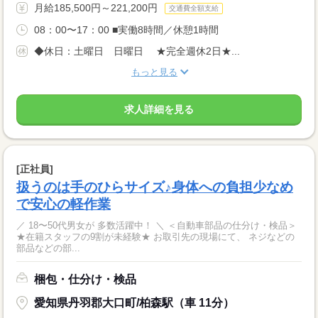
月給185,500円～221,200円
交通費全額支給
08：00〜17：00 ■実働8時間／休憩1時間
◆休日：土曜日 日曜日 ★完全週休2日★...
もっと見る
求人詳細を見る
[正社員]
扱うのは手のひらサイズ♪身体への負担少なめ
で安心の軽作業
／ 18〜50代男女が 多数活躍中！ ＼ ＜自動車部品の仕分け・検品＞
★在籍スタッフの9割が未経験★ お取引先の現場にて、 ネジなどの
部品などの部...
梱包・仕分け・検品
愛知県丹羽郡大口町/柏森駅（車 11分）