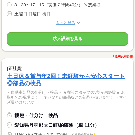
8：30〜17：15（実働７時間40分） ※残業ほ...
土曜日 日曜日 祝日
もっと見る
求人詳細を見る
1週間以内公開
[正社員]
土日休＆賞与年2回！未経験から安心スタート
◎部品の検品
＜自動車部品の仕分け・検品＞ ★在籍スタッフの9割が未経験★ お
取引先の現場にて、 ネジなどの部品などの部品を扱います！ ・サイ
ズ違いはないか...
梱包・仕分け・検品
愛知県丹羽郡大口町/柏森駅（車 11分）
月給185,500円～221,200円
交通費全額支給