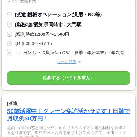
ります 女性も大...
[派遣]機械オペレーション(汎用・NC等)
[勤務地]/愛知県岡崎市 / 大門駅
[派遣]
時給1,200円〜1,500円
[派遣]08:30〜17:15
・土日休み ・長期連休 (ＧＷ・夏季・年始年末) ・年次有給休暇
もっと見る
応募する（バイトル求人）
[派遣]
50歳活躍中！クレーン免許活かせます！日勤で
月収例30万円！
黒鉛（鉛筆の芯と同じ材料）からリチウムイオン電池材料を製造す
るお仕事です。原料の入った袋を吊り上げて運ぶので、玉掛け・ク