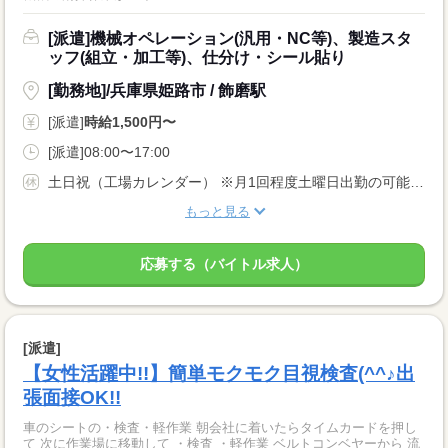
[派遣]機械オペレーション(汎用・NC等)、製造スタ
ッフ(組立・加工等)、仕分け・シール貼り
[勤務地]/兵庫県姫路市 / 飾磨駅
[派遣]
時給1,500円〜
[派遣]08:00〜17:00
土日祝（工場カレンダー） ※月1回程度土曜日出勤の可能性あり ★年末年始・GW・夏季休暇あり
もっと見る
応募する（バイトル求人）
[派遣]
【女性活躍中!!】簡単モクモク目視検査(^^♪出
張面接OK!!
車のシートの・検査・軽作業 朝会社に着いたらタイムカードを押し
て 次に作業場に移動して ・検査 ・軽作業 ベルトコンベヤーから 流