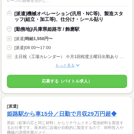
レーンの資格を活かし...
[派遣]機械オペレーション(汎用・NC等)、製造スタ
ッフ(組立・加工等)、仕分け・シール貼り
[勤務地]/兵庫県姫路市 / 飾磨駅
[派遣]
時給1,550円〜
[派遣]08:00〜17:00
土日祝（工場カレンダー） ※月1回程度土曜日出勤あり ★年末年始・GW・夏季休暇あり
もっと見る
応募する（バイトル求人）
[派遣]
姫路駅から車15分／日勤で月収29万円超◆
黒鉛（鉛筆の芯と同じ材料）からリチウムイオン電池材料を製造す
るお仕事です。基本的に設備が自動的に製造するので、材料投入や
機械の清掃作業がメイ...