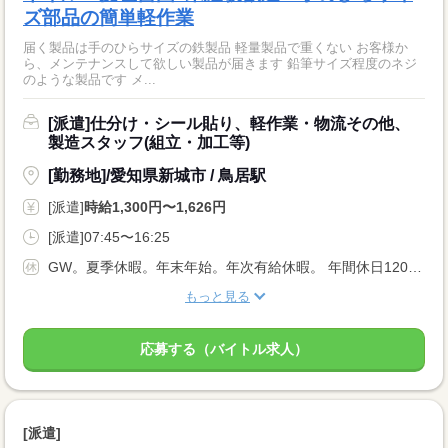
ズ部品の簡単軽作業
届く製品は手のひらサイズの鉄製品 軽量製品で重くない お客様か
ら、メンテナンスして欲しい製品が届きます 鉛筆サイズ程度のネジ
のような製品です メ...
[派遣]仕分け・シール貼り、軽作業・物流その他、
製造スタッフ(組立・加工等)
[勤務地]/愛知県新城市 / 鳥居駅
[派遣]
時給1,300円〜1,626円
[派遣]07:45〜16:25
GW。夏季休暇。年末年始。年次有給休暇。 年間休日120日程度
もっと見る
応募する（バイトル求人）
[派遣]