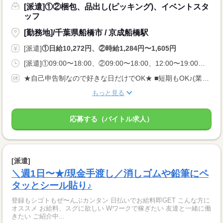
[派遣]①②梱包、品出し(ピッキング)、イベントスタ
ッフ
[勤務地]/千葉県船橋市 / 京成船橋駅
[派遣]
①日給10,272円、②時給1,284円〜1,605円
[派遣]①09:00〜18:00、②09:00〜18:00、12:00〜19:00、22:00〜07:00
★自己申告制なので好きな日だけでOK★ ■短期もOK♪(業法に基づく規定あり) ■長期休みご相談OK ■土日のみOK ■WワークOK
もっと見る
応募する（バイトル求人）
[派遣]
＼週1日〜★/現金手渡し／消しゴムや鉛筆にペ
タッとシール貼り♪
登録もシゴトもぜ〜んぶカンタン 日払いでお給料即GET こんな方に
オススメ お給料、スグに欲しい Wワークで稼ぎたい 友達と一緒に働
きたい ご紹介中...