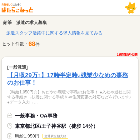
鉛筆 派遣の求人募集
派遣スタッフ活躍中に関する求人情報を見てみる
68
ヒット件数：
件
1週間以内公開
[一般派遣]
【月収29万↑】17時半定時♪残業少なめの事務
のお仕事！
【時給1,950円☆】おだやか環境で事務のお仕事！ ●入社や退社に関
する手続き→扶養に関する手続きや住所変更の対応などを行います♪
●データ入力→...
一般事務・OA事務
東京都北区/王子神谷駅（徒歩 14分）
時給1,950円
交通費全額支給