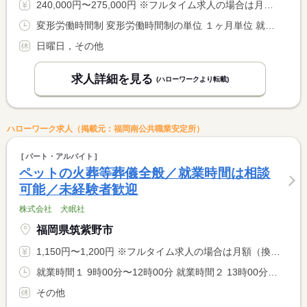
240,000円〜275,000円 ※フルタイム求人の場合は月額（換算額）、パート求人の場合は時間額を表示しています。
変形労働時間制 変形労働時間制の単位 １ヶ月単位 就業時間１ 7時00分〜18時30分 就業時間２ 8時30分〜20時00分 就業時間に関する特記事項 ４勤３休のシフト制となります。
日曜日，その他
求人詳細を見る
(ハローワークより転載)
ハローワーク求人（掲載元：福岡南公共職業安定所）
パート・アルバイト
ペットの火葬等葬儀全般／就業時間は相談
可能／未経験者歓迎
株式会社 犬眠社
福岡県筑紫野市
1,150円〜1,200円 ※フルタイム求人の場合は月額（換算額）、パート求人の場合は時間額を表示しています。
就業時間１ 9時00分〜12時00分 就業時間２ 13時00分〜16時00分 就業時間３ 14時00分〜18時00分 又は 9時00分〜18時00分の時間の間の3時間以上 就業時間に関する特記事項 シフト制 <BR> ※就業時間は相談に応じます <BR> ※昼休み（基本１２時〜１３時）をはさむ場合は休憩６０分 <BR> （昼休みの時間帯はその日の状況により変動することがあります）
その他