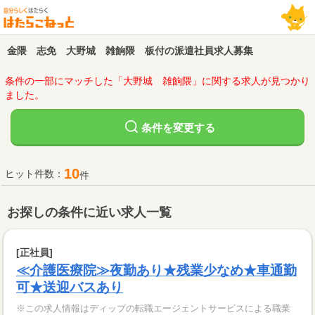
金隈 志免 大野城 雑餉隈 板付の派遣社員求人募集
条件の一部にマッチした「大野城 雑餉隈」に関する求人が見つかり
ました。
変更する
条件を
10
ヒット件数：
件
お探しの条件に近い求人一覧
[正社員]
≪介護医療院≫夜勤あり★残業少なめ★車通勤
可★送迎バスあり
※この求人情報はディップの転職エージェントサービスによる職業