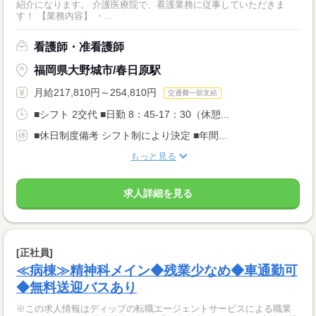
紹介になります。 介護医療院で、看護業務に従事していただきま
す！ 【業務内容】 ・...
看護師・准看護師
福岡県大野城市/春日原駅
月給217,810円～254,810円
交通費一部支給
■シフト 2交代 ■日勤 8：45-17：30（休憩...
■休日制度備考 シフト制により決定 ■年間...
もっと見る
求人詳細を見る
[正社員]
≪病棟≫精神科メイン◆残業少なめ◆車通勤可
◆無料送迎バスあり
※この求人情報はディップの転職エージェントサービスによる職業