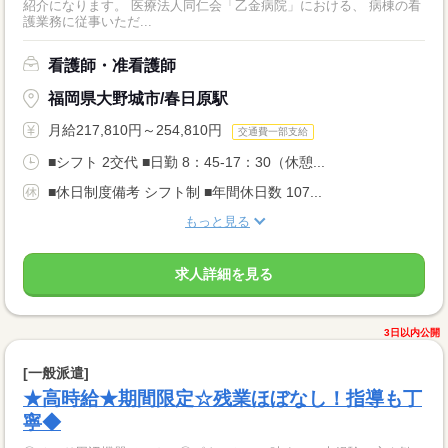
紹介になります。 医療法人同仁会「乙金病院」における、 病棟の看
護業務に従事いただ...
看護師・准看護師
福岡県大野城市/春日原駅
月給217,810円～254,810円
交通費一部支給
■シフト 2交代 ■日勤 8：45-17：30（休憩...
■休日制度備考 シフト制 ■年間休日数 107...
もっと見る
求人詳細を見る
3日以内公開
[一般派遣]
★高時給★期間限定☆残業ほぼなし！指導も丁
寧◆