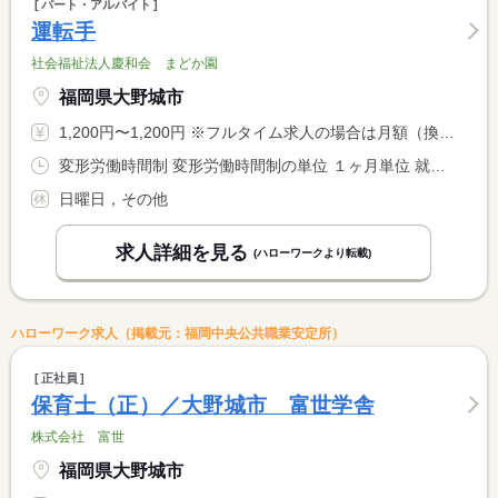
パート・アルバイト
運転手
社会福祉法人慶和会 まどか園
福岡県大野城市
1,200円〜1,200円 ※フルタイム求人の場合は月額（換算額）、パート求人の場合は時間額を表示しています。
変形労働時間制 変形労働時間制の単位 １ヶ月単位 就業時間１ 8時30分〜10時00分 就業時間２ 14時00分〜15時30分 又は 15時30分〜19時00分の時間の間の2時間程度 就業時間に関する特記事項 夏休み等の長期休暇や学校行事等によっては、出勤時間に多少の変 <BR> 化が出る可能性があります。
日曜日，その他
求人詳細を見る
(ハローワークより転載)
ハローワーク求人（掲載元：福岡中央公共職業安定所）
正社員
保育士（正）／大野城市 富世学舎
株式会社 富世
福岡県大野城市