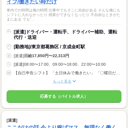
イブ/働きたい時だけ
車内での時間は俺の時間 仕事中でもそこに自由がある そんな俺にも
シフトに入れなかったり 残業ができなくなったり 不自由なときがた
まにある でも”...
[派遣]ドライバー・運転手、ドライバー補助、運転
代行・送迎
[勤務地]/東京都葛飾区 / 京成金町駅
[派遣]
日給17,850円〜22,313円
[派遣]08:00〜17:00、09:00〜18:00、22:00〜10:00
【自己申告シフト】 「土日休みで働きたい」 「〇曜日だけ働きたい」 働きたい日は事前に選べます。 お休み希望の曜日・時間についても 面談の際に教えてくださいね。 ※こちらは中型以上のお仕事の例です
もっと見る
応募する（バイトル求人）
[派遣]
ここだけの話,今より稼げマス。無理なく働く