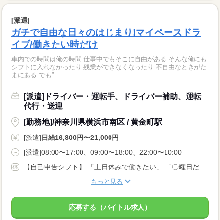
[派遣]
ガチで自由な日々のはじまり!マイペースドラ
イブ/働きたい時だけ
車内での時間は俺の時間 仕事中でもそこに自由がある そんな俺にも
シフトに入れなかったり 残業ができなくなったり 不自由なときがた
まにある でも”...
[派遣]ドライバー・運転手、ドライバー補助、運転
代行・送迎
[勤務地]/神奈川県横浜市南区 / 黄金町駅
[派遣]
日給16,800円〜21,000円
[派遣]08:00〜17:00、09:00〜18:00、22:00〜10:00
【自己申告シフト】 「土日休みで働きたい」 「〇曜日だけ働きたい」 働きたい日は事前に選べます。 お休み希望の曜日・時間についても 面談の際に教えてくださいね。 ※こちらは中型以上のお仕事の例です
もっと見る
応募する（バイトル求人）