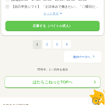
【自己申告シフト】 「土日休みで働きたい」 「〇曜日だけ働きたい」 働きたい日は事前に選べます。 お休み希望の曜日・時間についても 面談の際に教えてくださいね。 ※こちらは中型以上のお仕事の例です
もっと見る
応募する（バイトル求人）
1
2
3
4
次のページへ
77
件中、1～25件を表示
はたらこねっとTOPへ