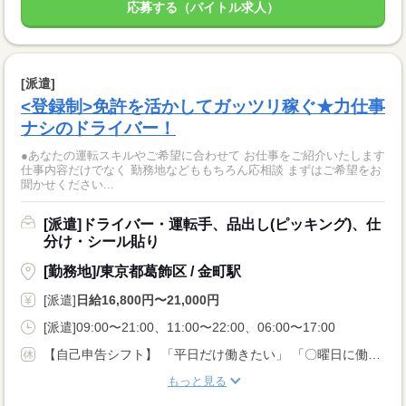
応募する（バイトル求人）
[派遣]
<登録制>免許を活かしてガッツリ稼ぐ★力仕事
ナシのドライバー！
●あなたの運転スキルやご希望に合わせて お仕事をご紹介いたします
仕事内容だけでなく 勤務地などももちろん応相談 まずはご希望をお
聞かせください...
[派遣]ドライバー・運転手、品出し(ピッキング)、仕
分け・シール貼り
[勤務地]/東京都葛飾区 / 金町駅
[派遣]
日給16,800円〜21,000円
[派遣]09:00〜21:00、11:00〜22:00、06:00〜17:00
【自己申告シフト】 「平日だけ働きたい」 「〇曜日に働きたい」 など、働き方は自分で選べます。 曜日・時間についてのご希望も 面談の際に教えてくださいね ※こちらは中型8t限定免許以上のお仕事の例です
もっと見る