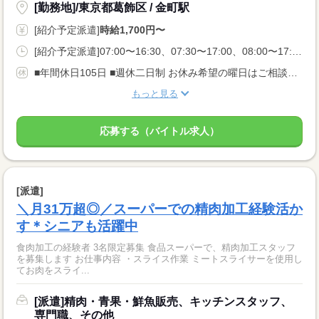
[勤務地]/東京都葛飾区 / 金町駅
[紹介予定派遣]
時給1,700円〜
[紹介予定派遣]07:00〜16:30、07:30〜17:00、08:00〜17:30
■年間休日105日 ■週休二日制 お休み希望の曜日はご相談ください ＜歓迎！＞ 土日祝、年末、お正月、お盆、ゴールデンウィークの連休や、 クリスマス、バレンタインなどイベント時に出勤可能な方大歓迎！
もっと見る
応募する（バイトル求人）
[派遣]
＼月31万超◎／スーパーでの精肉加工経験活か
す＊シニアも活躍中
食肉加工の経験者 3名限定募集 食品スーパーで、精肉加工スタッフ
を募集します お仕事内容 ・スライス作業 ミートスライサーを使用し
てお肉をスライ...
[派遣]精肉・青果・鮮魚販売、キッチンスタッフ、
専門職、その他