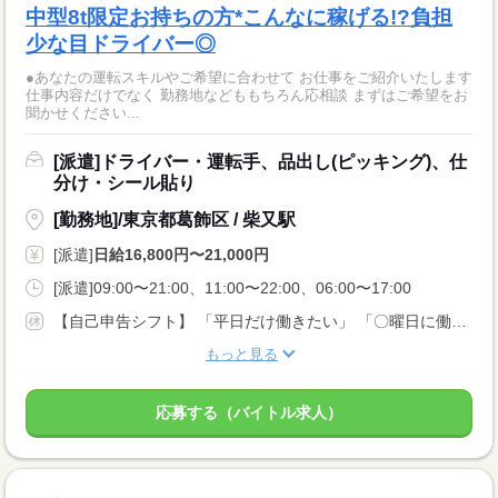
中型8t限定お持ちの方*こんなに稼げる!?負担
少な目ドライバー◎
●あなたの運転スキルやご希望に合わせて お仕事をご紹介いたします
仕事内容だけでなく 勤務地などももちろん応相談 まずはご希望をお
聞かせください...
[派遣]ドライバー・運転手、品出し(ピッキング)、仕
分け・シール貼り
[勤務地]/東京都葛飾区 / 柴又駅
[派遣]
日給16,800円〜21,000円
[派遣]09:00〜21:00、11:00〜22:00、06:00〜17:00
【自己申告シフト】 「平日だけ働きたい」 「〇曜日に働きたい」 など、働き方は自分で選べます。 曜日・時間についてのご希望も 面談の際に教えてくださいね ※こちらは中型8t限定免許以上のお仕事の例です
もっと見る
応募する（バイトル求人）