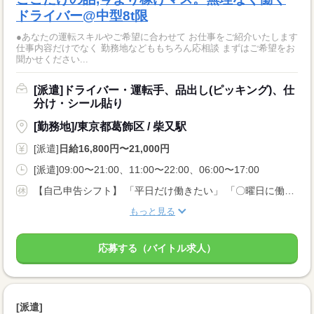
ドライバー@中型8t限
●あなたの運転スキルやご希望に合わせて お仕事をご紹介いたします
仕事内容だけでなく 勤務地などももちろん応相談 まずはご希望をお
聞かせください...
[派遣]ドライバー・運転手、品出し(ピッキング)、仕
分け・シール貼り
[勤務地]/東京都葛飾区 / 柴又駅
[派遣]
日給16,800円〜21,000円
[派遣]09:00〜21:00、11:00〜22:00、06:00〜17:00
【自己申告シフト】 「平日だけ働きたい」 「〇曜日に働きたい」 など、働き方は自分で選べます。 曜日・時間についてのご希望も 面談の際に教えてくださいね ※こちらは8t限定中型免許以上のお仕事の例です
もっと見る
応募する（バイトル求人）
[派遣]