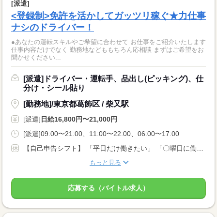
[派遣]
<登録制>免許を活かしてガッツリ稼ぐ★力仕事
ナシのドライバー！
●あなたの運転スキルやご希望に合わせて お仕事をご紹介いたします
仕事内容だけでなく 勤務地などももちろん応相談 まずはご希望をお
聞かせください...
[派遣]ドライバー・運転手、品出し(ピッキング)、仕
分け・シール貼り
[勤務地]/東京都葛飾区 / 柴又駅
[派遣]
日給16,800円〜21,000円
[派遣]09:00〜21:00、11:00〜22:00、06:00〜17:00
【自己申告シフト】 「平日だけ働きたい」 「〇曜日に働きたい」 など、働き方は自分で選べます。 曜日・時間についてのご希望も 面談の際に教えてくださいね ※こちらは中型8t限定免許以上のお仕事の例です
もっと見る
応募する（バイトル求人）