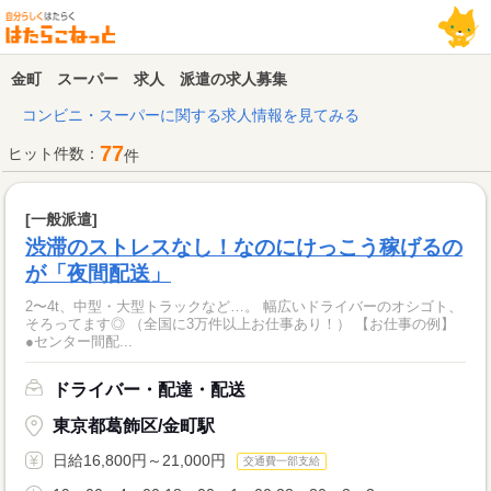
金町 スーパー 求人 派遣の求人募集
コンビニ・スーパーに関する求人情報を見てみる
77
ヒット件数：
件
[一般派遣]
渋滞のストレスなし！なのにけっこう稼げるの
が「夜間配送」
2〜4t、中型・大型トラックなど…。 幅広いドライバーのオシゴト、
そろってます◎ （全国に3万件以上お仕事あり！） 【お仕事の例】
●センター間配...
ドライバー・配達・配送
東京都葛飾区/金町駅
日給16,800円～21,000円
交通費一部支給