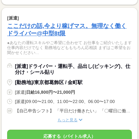
[派遣]
ここだけの話,今より稼げマス。無理なく働く
ドライバー@中型8t限
●あなたの運転スキルやご希望に合わせて お仕事をご紹介いたします
仕事内容だけでなく 勤務地などももちろん応相談 まずはご希望をお
聞かせください...
[派遣]ドライバー・運転手、品出し(ピッキング)、仕
分け・シール貼り
[勤務地]/東京都葛飾区 / 金町駅
[派遣]
日給16,800円〜21,000円
[派遣]09:00〜21:00、11:00〜22:00、06:00〜17:00
【自己申告シフト】 「平日だけ働きたい」 「〇曜日に働きたい」 など、働き方は自分で選べます。 曜日・時間についてのご希望も 面談の際に教えてくださいね ※こちらは8t限定中型免許以上のお仕事の例です
もっと見る
応募する（バイトル求人）