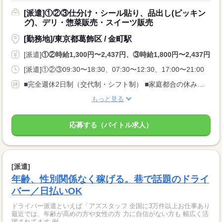
[派遣]①②③仕分け・シール貼り、品出し(ピッキン
グ)、デリ・惣菜販売・スイーツ販売
[勤務地]/東京都葛飾区 / 金町駅
[派遣]
①②時給1,300円〜2,437円、③時給1,800円〜2,437円
[派遣]①②③09:30〜18:30、07:30〜12:30、17:00〜21:00
■完全週休2日制（交代制・シフト制） ■家庭都合の休み調整可 ご希望の曜日や日数があればお気軽にご相談ください。プライベートとの両立もバッチリです！
もっと見る
応募する（バイトル求人）
[派遣]
年齢、性別関係なく稼げる。巷で話題のドライ
バー／日払いOK
ドライバー派遣といえば「アズスタッフ 全国に3万件以上お仕事あり
最近では、年齢が高めの方や女性の方 力に自信がない方も 幅広く活
躍されてます 例...