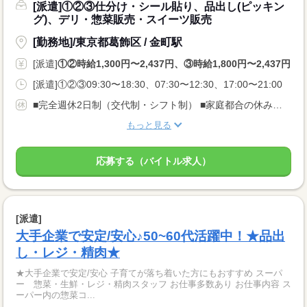
[派遣]①②③仕分け・シール貼り、品出し(ピッキン
グ)、デリ・惣菜販売・スイーツ販売
[勤務地]/東京都葛飾区 / 金町駅
[派遣]
①②時給1,300円〜2,437円、③時給1,800円〜2,437円
[派遣]①②③09:30〜18:30、07:30〜12:30、17:00〜21:00
■完全週休2日制（交代制・シフト制） ■家庭都合の休み調整可 ご希望の曜日や日数があればお気軽にご相談ください。プライベートとの両立もバッチリです！
もっと見る
応募する（バイトル求人）
[派遣]
大手企業で安定/安心♪50~60代活躍中！★品出
し・レジ・精肉★
★大手企業で安定/安心 子育てが落ち着いた方にもおすすめ スーパ
ー 惣菜・生鮮・レジ・精肉スタッフ お仕事多数あり お仕事内容 ス
ーパー内の惣菜コ...