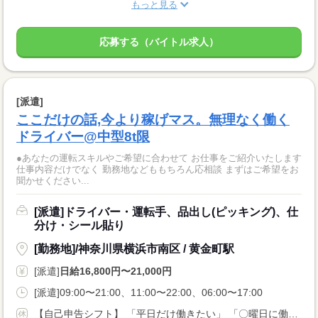
もっと見る
応募する（バイトル求人）
[派遣]
ここだけの話,今より稼げマス。無理なく働く
ドライバー@中型8t限
●あなたの運転スキルやご希望に合わせて お仕事をご紹介いたします
仕事内容だけでなく 勤務地などももちろん応相談 まずはご希望をお
聞かせください...
[派遣]ドライバー・運転手、品出し(ピッキング)、仕
分け・シール貼り
[勤務地]/神奈川県横浜市南区 / 黄金町駅
[派遣]
日給16,800円〜21,000円
[派遣]09:00〜21:00、11:00〜22:00、06:00〜17:00
【自己申告シフト】 「平日だけ働きたい」 「〇曜日に働きたい」 など、働き方は自分で選べます。 曜日・時間についてのご希望も 面談の際に教えてくださいね ※こちらは8t限定中型免許以上のお仕事の例です