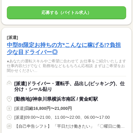
応募する（バイトル求人）
[派遣]
中型8t限定お持ちの方*こんなに稼げる!?負担
少な目ドライバー◎
●あなたの運転スキルやご希望に合わせて お仕事をご紹介いたします
仕事内容だけでなく 勤務地などももちろん応相談 まずはご希望をお
聞かせください...
[派遣]ドライバー・運転手、品出し(ピッキング)、仕
分け・シール貼り
[勤務地]/神奈川県横浜市南区 / 黄金町駅
[派遣]
日給16,800円〜21,000円
[派遣]09:00〜21:00、11:00〜22:00、06:00〜17:00
【自己申告シフト】 「平日だけ働きたい」 「〇曜日に働きたい」 など、働き方は自分で選べます。 曜日・時間についてのご希望も 面談の際に教えてくださいね ※こちらは中型8t限定免許以上のお仕事の例です