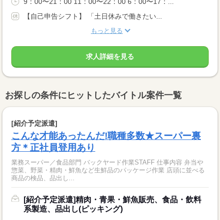
9：00〜21：00 11：00〜22：00 6：00〜17：...
【自己申告シフト】 「土日休みで働きたい...
もっと見る
求人詳細を見る
お探しの条件にヒットしたバイトル案件一覧
[紹介予定派遣]
こんな才能あったんだ!職種多数★スーパー裏
方＊正社員登用あり
業務スーパー／食品部門 バックヤード作業STAFF 仕事内容 弁当や
惣菜、野菜・精肉・鮮魚など生鮮品のパッケージ作業 店頭に並べる
商品の検品、品出し...
[紹介予定派遣]精肉・青果・鮮魚販売、食品・飲料
系製造、品出し(ピッキング)