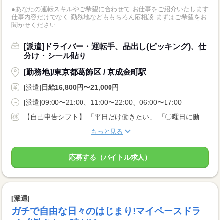
●あなたの運転スキルやご希望に合わせて お仕事をご紹介いたします
仕事内容だけでなく 勤務地などももちろん応相談 まずはご希望をお
聞かせください...
[派遣]ドライバー・運転手、品出し(ピッキング)、仕
分け・シール貼り
[勤務地]/東京都葛飾区 / 京成金町駅
[派遣]
日給16,800円〜21,000円
[派遣]09:00〜21:00、11:00〜22:00、06:00〜17:00
【自己申告シフト】 「平日だけ働きたい」 「〇曜日に働きたい」 など、働き方は自分で選べます。 曜日・時間についてのご希望も 面談の際に教えてくださいね ※こちらは8t限定中型免許以上のお仕事の例です
もっと見る
応募する（バイトル求人）
[派遣]
ガチで自由な日々のはじまり!マイペースドラ