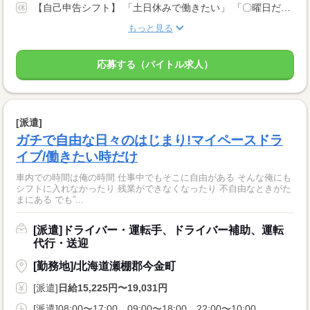
【自己申告シフト】 「土日休みで働きたい」 「〇曜日だけ働きたい」 働きたい日は事前に選べます。 お休み希望の曜日・時間についても 面談の際に教えてくださいね。 ※こちらは中型以上のお仕事の例です
もっと見る
応募する（バイトル求人）
[派遣]
ガチで自由な日々のはじまり!マイペースドラ
イブ/働きたい時だけ
車内での時間は俺の時間 仕事中でもそこに自由がある そんな俺にも
シフトに入れなかったり 残業ができなくなったり 不自由なときがた
まにある でも”...
[派遣]ドライバー・運転手、ドライバー補助、運転
代行・送迎
[勤務地]/北海道瀬棚郡今金町
[派遣]
日給15,225円〜19,031円
[派遣]08:00〜17:00、09:00〜18:00、22:00〜10:00