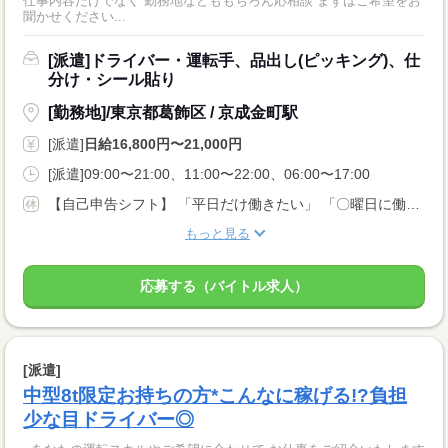
仕事内容だけでなく 勤務地などももちろん応相談 まずはご希望をお
聞かせください...
[派遣]ドライバー・運転手、品出し(ピッキング)、仕
分け・シール貼り
[勤務地]/東京都葛飾区 / 京成金町駅
[派遣]
日給16,800円〜21,000円
[派遣]09:00〜21:00、11:00〜22:00、06:00〜17:00
【自己申告シフト】 「平日だけ働きたい」 「〇曜日に働きたい」 など、働き方は自分で選べます。 曜日・時間についてのご希望も 面談の際に教えてくださいね ※こちらは中型8t限定免許以上のお仕事の例です
もっと見る
応募する（バイトル求人）
[派遣]
中型8t限定お持ちの方*こんなに稼げる!?負担
少な目ドライバー◎