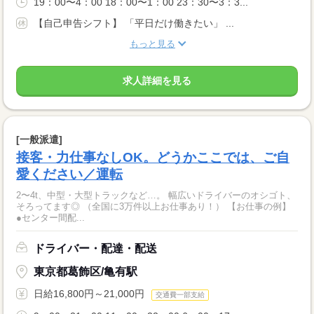
19：00〜4：00 18：00〜1：00 23：30〜3：3...
【自己申告シフト】 「平日だけ働きたい」 ...
もっと見る
求人詳細を見る
[一般派遣]
接客・力仕事なしOK。どうかここでは、ご自
愛ください／運転
2〜4t、中型・大型トラックなど…。 幅広いドライバーのオシゴト、
そろってます◎ （全国に3万件以上お仕事あり！） 【お仕事の例】
●センター間配...
ドライバー・配達・配送
東京都葛飾区/亀有駅
日給16,800円～21,000円
交通費一部支給