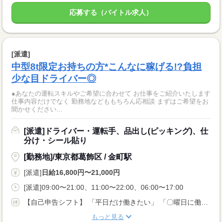
応募する（バイトル求人）
[派遣]
中型8t限定お持ちの方*こんなに稼げる!?負担
少な目ドライバー◎
●あなたの運転スキルやご希望に合わせて お仕事をご紹介いたします
仕事内容だけでなく 勤務地などももちろん応相談 まずはご希望をお
聞かせください...
[派遣]ドライバー・運転手、品出し(ピッキング)、仕
分け・シール貼り
[勤務地]/東京都葛飾区 / 金町駅
[派遣]
日給16,800円〜21,000円
[派遣]09:00〜21:00、11:00〜22:00、06:00〜17:00
【自己申告シフト】 「平日だけ働きたい」 「〇曜日に働きたい」 など、働き方は自分で選べます。 曜日・時間についてのご希望も 面談の際に教えてくださいね ※こちらは中型8t限定免許以上のお仕事の例です
もっと見る