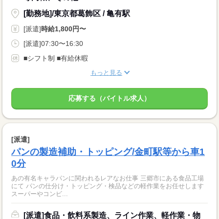
[勤務地]/東京都葛飾区 / 亀有駅
[派遣]
時給1,800円〜
[派遣]07:30〜16:30
■シフト制 ■有給休暇
もっと見る
応募する（バイトル求人）
[派遣]
パンの製造補助・トッピング/金町駅等から車1
0分
あの有名キャラパンに関われるレアなお仕事 三郷市にある食品工場
にて パンの仕分け・トッピング・検品などの軽作業をお任せします
スーパーやコンビ...
[派遣]食品・飲料系製造、ライン作業、軽作業・物