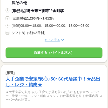
流その他
[勤務地]/埼玉県三郷市 / 金町駅
[派遣]
時給1,290円〜1,612円
[派遣]09:00〜18:00、15:00〜00:00、18:00〜03:00
シフト制（週休2日制）
もっと見る
応募する（バイトル求人）
[派遣]
大手企業で安定/安心♪50~60代活躍中！★品出
し・レジ・精肉★
★大手企業で安定/安心 子育てが落ち着いた方にもおすすめ スーパ
ー 惣菜・生鮮・レジ・精肉スタッフ お仕事多数あり お仕事内容 ス
ーパー内の惣菜コ...