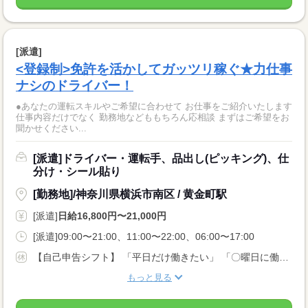
[派遣]
<登録制>免許を活かしてガッツリ稼ぐ★力仕事
ナシのドライバー！
●あなたの運転スキルやご希望に合わせて お仕事をご紹介いたします
仕事内容だけでなく 勤務地などももちろん応相談 まずはご希望をお
聞かせください...
[派遣]ドライバー・運転手、品出し(ピッキング)、仕
分け・シール貼り
[勤務地]/神奈川県横浜市南区 / 黄金町駅
[派遣]
日給16,800円〜21,000円
[派遣]09:00〜21:00、11:00〜22:00、06:00〜17:00
【自己申告シフト】 「平日だけ働きたい」 「〇曜日に働きたい」 など、働き方は自分で選べます。 曜日・時間についてのご希望も 面談の際に教えてくださいね ※こちらは中型8t限定免許以上のお仕事の例です
もっと見る