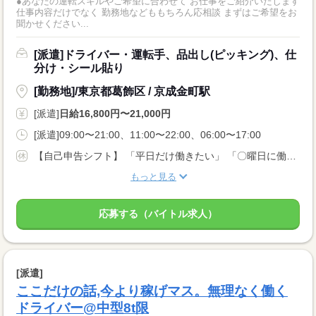
●あなたの運転スキルやご希望に合わせて お仕事をご紹介いたします
仕事内容だけでなく 勤務地などももちろん応相談 まずはご希望をお
聞かせください...
[派遣]ドライバー・運転手、品出し(ピッキング)、仕
分け・シール貼り
[勤務地]/東京都葛飾区 / 京成金町駅
[派遣]
日給16,800円〜21,000円
[派遣]09:00〜21:00、11:00〜22:00、06:00〜17:00
【自己申告シフト】 「平日だけ働きたい」 「〇曜日に働きたい」 など、働き方は自分で選べます。 曜日・時間についてのご希望も 面談の際に教えてくださいね ※こちらは中型8t限定免許以上のお仕事の例です
もっと見る
応募する（バイトル求人）
[派遣]
ここだけの話,今より稼げマス。無理なく働く
ドライバー@中型8t限