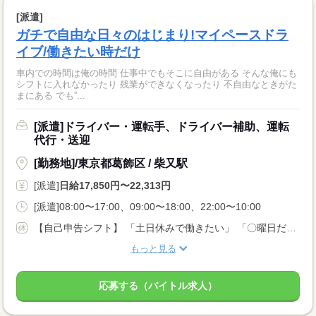
[派遣]
ガチで自由な日々のはじまり!マイペースドラ
イブ/働きたい時だけ
車内での時間は俺の時間 仕事中でもそこに自由がある そんな俺にも
シフトに入れなかったり 残業ができなくなったり 不自由なときがた
まにある でも”...
[派遣]ドライバー・運転手、ドライバー補助、運転
代行・送迎
[勤務地]/東京都葛飾区 / 柴又駅
[派遣]
日給17,850円〜22,313円
[派遣]08:00〜17:00、09:00〜18:00、22:00〜10:00
【自己申告シフト】 「土日休みで働きたい」 「〇曜日だけ働きたい」 働きたい日は事前に選べます。 お休み希望の曜日・時間についても 面談の際に教えてくださいね。 ※こちらは中型以上のお仕事の例です
もっと見る
応募する（バイトル求人）