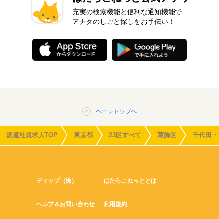
充実の検索機能と便利な通知機能で
アナタのしごと探しをお手伝い！
ページトップへ
派遣社員求人TOP
東京都
23区すべて
葛飾区
千代田・
ディップ（株）
はたらこねっととは
ヘルプ＆お問い合わせ
利用規約