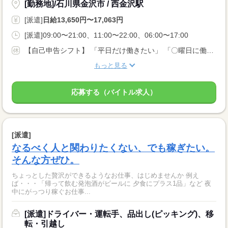
[勤務地]/石川県金沢市 / 西金沢駅
[派遣]
日給13,650円〜17,063円
[派遣]09:00〜21:00、11:00〜22:00、06:00〜17:00
【自己申告シフト】 「平日だけ働きたい」 「〇曜日に働きたい」 など、働き方は自分で選べます。 曜日・時間についてのご希望も 面談の際に教えてくださいね。 ※こちらは中型以上のお仕事の例です
もっと見る
応募する（バイトル求人）
[派遣]
なるべく人と関わりたくない、でも稼ぎたい。
そんな方ぜひ。
ちょっとした贅沢ができるようなお仕事、はじめませんか 例え
ば・・・「帰って飲む発泡酒がビールに 夕食にプラス1品」など 夜
中にがっつり稼ぐお仕事...
[派遣]ドライバー・運転手、品出し(ピッキング)、移
転・引越し