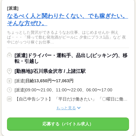
[派遣]
なるべく人と関わりたくない、でも稼ぎたい。
そんな方ぜひ。
ちょっとした贅沢ができるようなお仕事、はじめませんか 例え
ば・・・「帰って飲む発泡酒がビールに 夕食にプラス1品」など 夜
中にがっつり稼ぐお仕事...
[派遣]ドライバー・運転手、品出し(ピッキング)、移
転・引越し
[勤務地]/石川県金沢市 / 上諸江駅
[派遣]
日給13,650円〜17,063円
[派遣]09:00〜21:00、11:00〜22:00、06:00〜17:00
【自己申告シフト】 「平日だけ働きたい」 「〇曜日に働きたい」 など、働き方は自分で選べます。 曜日・時間についてのご希望も 面談の際に教えてくださいね。 ※こちらは中型以上のお仕事の例です
もっと見る
応募する（バイトル求人）