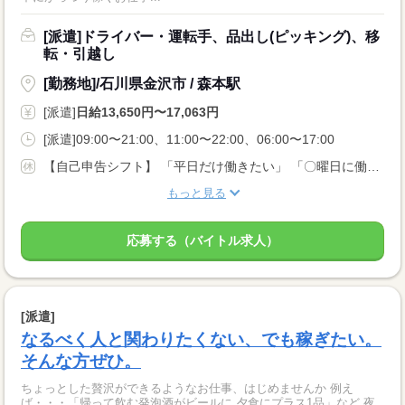
[派遣]ドライバー・運転手、品出し(ピッキング)、移
転・引越し
[勤務地]/石川県金沢市 / 森本駅
[派遣]
日給13,650円〜17,063円
[派遣]09:00〜21:00、11:00〜22:00、06:00〜17:00
【自己申告シフト】 「平日だけ働きたい」 「〇曜日に働きたい」 など、働き方は自分で選べます。 曜日・時間についてのご希望も 面談の際に教えてくださいね。 ※こちらは中型以上のお仕事の例です
もっと見る
応募する（バイトル求人）
[派遣]
なるべく人と関わりたくない、でも稼ぎたい。
そんな方ぜひ。
ちょっとした贅沢ができるようなお仕事、はじめませんか 例え
ば・・・「帰って飲む発泡酒がビールに 夕食にプラス1品」など 夜