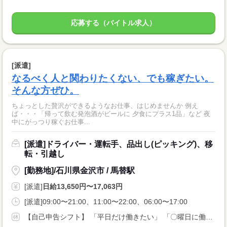
応募する（バイトル求人）
[派遣]
なるべく人と関わりたくない、でも稼ぎたい。
そんな方ぜひ。
ちょっとした贅沢ができるようなお仕事、はじめませんか 例え
ば・・・「帰って飲む発泡酒がビールに 夕食にプラス1品」など 夜
中にがっつり稼ぐお仕事...
[派遣]ドライバー・運転手、品出し(ピッキング)、移
転・引越し
[勤務地]/石川県金沢市 / 馬替駅
[派遣]
日給13,650円〜17,063円
[派遣]09:00〜21:00、11:00〜22:00、06:00〜17:00
【自己申告シフト】 「平日だけ働きたい」 「〇曜日に働きたい」 など、働き方は自分で選べます。 曜日・時間についてのご希望も 面談の際に教えてくださいね。 ※こちらは中型以上のお仕事の例です