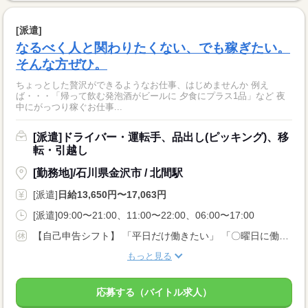
[派遣]
なるべく人と関わりたくない、でも稼ぎたい。
そんな方ぜひ。
ちょっとした贅沢ができるようなお仕事、はじめませんか 例え
ば・・・「帰って飲む発泡酒がビールに 夕食にプラス1品」など 夜
中にがっつり稼ぐお仕事...
[派遣]ドライバー・運転手、品出し(ピッキング)、移
転・引越し
[勤務地]/石川県金沢市 / 北間駅
[派遣]
日給13,650円〜17,063円
[派遣]09:00〜21:00、11:00〜22:00、06:00〜17:00
【自己申告シフト】 「平日だけ働きたい」 「〇曜日に働きたい」 など、働き方は自分で選べます。 曜日・時間についてのご希望も 面談の際に教えてくださいね。 ※こちらは中型以上のお仕事の例です
もっと見る
応募する（バイトル求人）