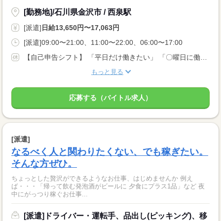
[勤務地]/石川県金沢市 / 西泉駅
[派遣]
日給13,650円〜17,063円
[派遣]09:00〜21:00、11:00〜22:00、06:00〜17:00
【自己申告シフト】 「平日だけ働きたい」 「〇曜日に働きたい」 など、働き方は自分で選べます。 曜日・時間についてのご希望も 面談の際に教えてくださいね。 ※こちらは中型以上のお仕事の例です
もっと見る
応募する（バイトル求人）
[派遣]
なるべく人と関わりたくない、でも稼ぎたい。
そんな方ぜひ。
ちょっとした贅沢ができるようなお仕事、はじめませんか 例え
ば・・・「帰って飲む発泡酒がビールに 夕食にプラス1品」など 夜
中にがっつり稼ぐお仕事...
[派遣]ドライバー・運転手、品出し(ピッキング)、移