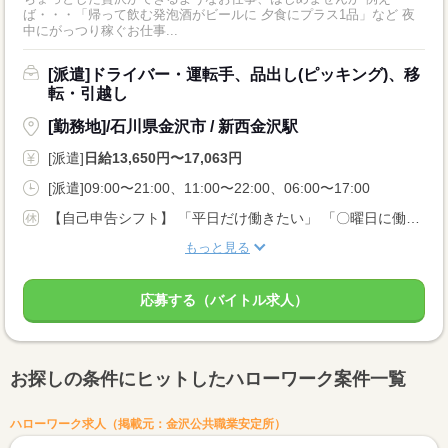
ば・・・「帰って飲む発泡酒がビールに 夕食にプラス1品」など 夜
中にがっつり稼ぐお仕事...
[派遣]ドライバー・運転手、品出し(ピッキング)、移
転・引越し
[勤務地]/石川県金沢市 / 新西金沢駅
[派遣]
日給13,650円〜17,063円
[派遣]09:00〜21:00、11:00〜22:00、06:00〜17:00
【自己申告シフト】 「平日だけ働きたい」 「〇曜日に働きたい」 など、働き方は自分で選べます。 曜日・時間についてのご希望も 面談の際に教えてくださいね。 ※こちらは中型以上のお仕事の例です
もっと見る
応募する（バイトル求人）
お探しの条件にヒットしたハローワーク案件一覧
ハローワーク求人（掲載元：金沢公共職業安定所）