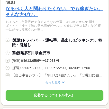
[派遣]
なるべく人と関わりたくない、でも稼ぎたい。
そんな方ぜひ。
ちょっとした贅沢ができるようなお仕事、はじめませんか 例え
ば・・・「帰って飲む発泡酒がビールに 夕食にプラス1品」など 夜
中にがっつり稼ぐお仕事...
[派遣]ドライバー・運転手、品出し(ピッキング)、移
転・引越し
[勤務地]/石川県金沢市
[派遣]
日給13,650円〜17,063円
[派遣]09:00〜21:00、11:00〜22:00、06:00〜17:00
【自己申告シフト】 「平日だけ働きたい」 「〇曜日に働きたい」 など、働き方は自分で選べます。 曜日・時間についてのご希望も 面談の際に教えてくださいね。 ※こちらは中型以上のお仕事の例です
もっと見る
応募する（バイトル求人）