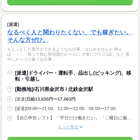
[派遣]
なるべく人と関わりたくない、でも稼ぎたい。
そんな方ぜひ。
ちょっとした贅沢ができるようなお仕事、はじめませんか 例え
ば・・・「帰って飲む発泡酒がビールに 夕食にプラス1品」など 夜
中にがっつり稼ぐお仕事...
[派遣]ドライバー・運転手、品出し(ピッキング)、移
転・引越し
[勤務地]/石川県金沢市 / 北鉄金沢駅
[派遣]
日給13,650円〜17,063円
[派遣]09:00〜21:00、11:00〜22:00、06:00〜17:00
【自己申告シフト】 「平日だけ働きたい」 「〇曜日に働きたい」 など、働き方は自分で選べます。 曜日・時間についてのご希望も 面談の際に教えてくださいね。 ※こちらは中型以上のお仕事の例です
もっと見る