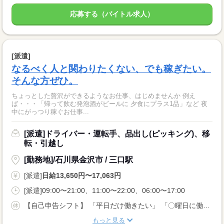
応募する（バイトル求人）
[派遣]
なるべく人と関わりたくない、でも稼ぎたい。
そんな方ぜひ。
ちょっとした贅沢ができるようなお仕事、はじめませんか 例え
ば・・・「帰って飲む発泡酒がビールに 夕食にプラス1品」など 夜
中にがっつり稼ぐお仕事...
[派遣]ドライバー・運転手、品出し(ピッキング)、移
転・引越し
[勤務地]/石川県金沢市 / 三口駅
[派遣]
日給13,650円〜17,063円
[派遣]09:00〜21:00、11:00〜22:00、06:00〜17:00
【自己申告シフト】 「平日だけ働きたい」 「〇曜日に働きたい」 など、働き方は自分で選べます。 曜日・時間についてのご希望も 面談の際に教えてくださいね。 ※こちらは中型以上のお仕事の例です
もっと見る