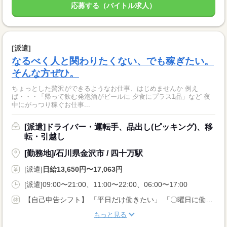
応募する（バイトル求人）
[派遣]
なるべく人と関わりたくない、でも稼ぎたい。
そんな方ぜひ。
ちょっとした贅沢ができるようなお仕事、はじめませんか 例え
ば・・・「帰って飲む発泡酒がビールに 夕食にプラス1品」など 夜
中にがっつり稼ぐお仕事...
[派遣]ドライバー・運転手、品出し(ピッキング)、移
転・引越し
[勤務地]/石川県金沢市 / 四十万駅
[派遣]
日給13,650円〜17,063円
[派遣]09:00〜21:00、11:00〜22:00、06:00〜17:00
【自己申告シフト】 「平日だけ働きたい」 「〇曜日に働きたい」 など、働き方は自分で選べます。 曜日・時間についてのご希望も 面談の際に教えてくださいね。 ※こちらは中型以上のお仕事の例です
もっと見る