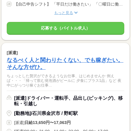
【自己申告シフト】 「平日だけ働きたい」 「〇曜日に働きたい」 など、働き方は自分で選べます。 曜日・時間についてのご希望も 面談の際に教えてくださいね。 ※こちらは中型以上のお仕事の例です
もっと見る
応募する（バイトル求人）
[派遣]
なるべく人と関わりたくない、でも稼ぎたい。
そんな方ぜひ。
ちょっとした贅沢ができるようなお仕事、はじめませんか 例え
ば・・・「帰って飲む発泡酒がビールに 夕食にプラス1品」など 夜
中にがっつり稼ぐお仕事...
[派遣]ドライバー・運転手、品出し(ピッキング)、移
転・引越し
[勤務地]/石川県金沢市 / 野町駅
[派遣]
日給13,650円〜17,063円