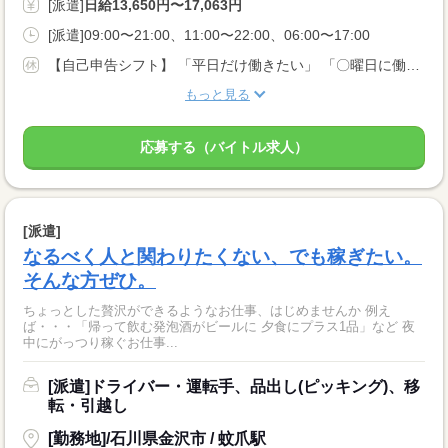
[派遣]
日給13,650円〜17,063円
[派遣]09:00〜21:00、11:00〜22:00、06:00〜17:00
【自己申告シフト】 「平日だけ働きたい」 「〇曜日に働きたい」 など、働き方は自分で選べます。 曜日・時間についてのご希望も 面談の際に教えてくださいね。 ※こちらは中型以上のお仕事の例です
もっと見る
応募する（バイトル求人）
[派遣]
なるべく人と関わりたくない、でも稼ぎたい。
そんな方ぜひ。
ちょっとした贅沢ができるようなお仕事、はじめませんか 例え
ば・・・「帰って飲む発泡酒がビールに 夕食にプラス1品」など 夜
中にがっつり稼ぐお仕事...
[派遣]ドライバー・運転手、品出し(ピッキング)、移
転・引越し
[勤務地]/石川県金沢市 / 蚊爪駅