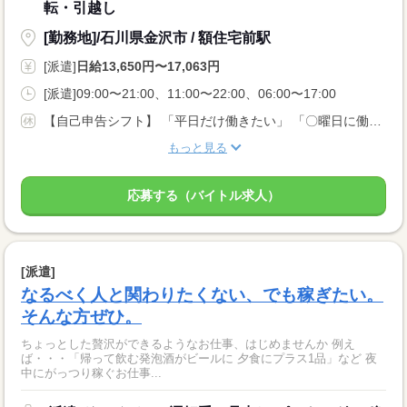
転・引越し
[勤務地]/石川県金沢市 / 額住宅前駅
[派遣]
日給13,650円〜17,063円
[派遣]09:00〜21:00、11:00〜22:00、06:00〜17:00
【自己申告シフト】 「平日だけ働きたい」 「〇曜日に働きたい」 など、働き方は自分で選べます。 曜日・時間についてのご希望も 面談の際に教えてくださいね。 ※こちらは中型以上のお仕事の例です
もっと見る
応募する（バイトル求人）
[派遣]
なるべく人と関わりたくない、でも稼ぎたい。
そんな方ぜひ。
ちょっとした贅沢ができるようなお仕事、はじめませんか 例え
ば・・・「帰って飲む発泡酒がビールに 夕食にプラス1品」など 夜
中にがっつり稼ぐお仕事...