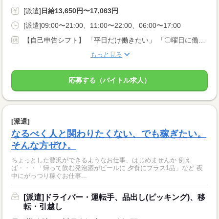
[派遣]
日給13,650円〜17,063円
[派遣]09:00〜21:00、11:00〜22:00、06:00〜17:00
【自己申告シフト】 「平日だけ働きたい」 「〇曜日に働きたい」 など、働き方は自分で選べます。 曜日・時間についてのご希望も 面談の際に教えてくださいね。 ※こちらは中型以上のお仕事の例です
もっと見る
応募する（バイトル求人）
[派遣]
なるべく人と関わりたくない、でも稼ぎたい。
そんな方ぜひ。
ちょっとした贅沢ができるようなお仕事、はじめませんか 例え
ば・・・「帰って飲む発泡酒がビールに 夕食にプラス1品」など 夜
中にがっつり稼ぐお仕事...
[派遣]ドライバー・運転手、品出し(ピッキング)、移
転・引越し