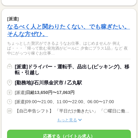
[派遣]
なるべく人と関わりたくない、でも稼ぎたい。
そんな方ぜひ。
ちょっとした贅沢ができるようなお仕事、はじめませんか 例え
ば・・・「帰って飲む発泡酒がビールに 夕食にプラス1品」など 夜
中にがっつり稼ぐお仕事...
[派遣]ドライバー・運転手、品出し(ピッキング)、移
転・引越し
[勤務地]/石川県金沢市 / 乙丸駅
[派遣]
日給13,650円〜17,063円
[派遣]09:00〜21:00、11:00〜22:00、06:00〜17:00
【自己申告シフト】 「平日だけ働きたい」 「〇曜日に働きたい」 など、働き方は自分で選べます。 曜日・時間についてのご希望も 面談の際に教えてくださいね。 ※こちらは中型以上のお仕事の例です
もっと見る
応募する（バイトル求人）