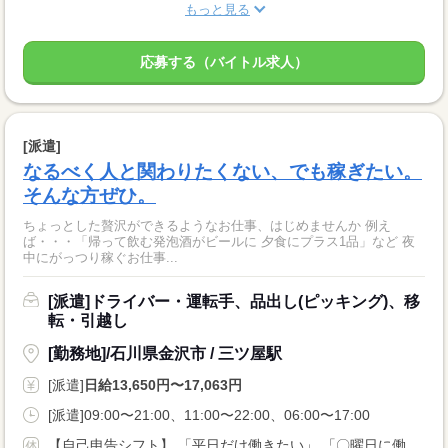
もっと見る
応募する（バイトル求人）
[派遣]
なるべく人と関わりたくない、でも稼ぎたい。
そんな方ぜひ。
ちょっとした贅沢ができるようなお仕事、はじめませんか 例え
ば・・・「帰って飲む発泡酒がビールに 夕食にプラス1品」など 夜
中にがっつり稼ぐお仕事...
[派遣]ドライバー・運転手、品出し(ピッキング)、移
転・引越し
[勤務地]/石川県金沢市 / 三ツ屋駅
[派遣]
日給13,650円〜17,063円
[派遣]09:00〜21:00、11:00〜22:00、06:00〜17:00
【自己申告シフト】 「平日だけ働きたい」 「〇曜日に働きたい」 など、働き方は自分で選べます。 曜日・時間についてのご希望も 面談の際に教えてくださいね。 ※こちらは中型以上のお仕事の例です