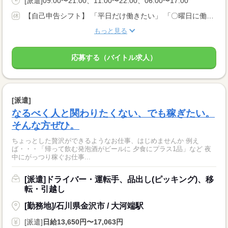
[派遣]09:00〜21:00、11:00〜22:00、06:00〜17:00
【自己申告シフト】 「平日だけ働きたい」 「〇曜日に働きたい」 など、働き方は自分で選べます。 曜日・時間についてのご希望も 面談の際に教えてくださいね。 ※こちらは中型以上のお仕事の例です
もっと見る
応募する（バイトル求人）
[派遣]
なるべく人と関わりたくない、でも稼ぎたい。
そんな方ぜひ。
ちょっとした贅沢ができるようなお仕事、はじめませんか 例え
ば・・・「帰って飲む発泡酒がビールに 夕食にプラス1品」など 夜
中にがっつり稼ぐお仕事...
[派遣]ドライバー・運転手、品出し(ピッキング)、移
転・引越し
[勤務地]/石川県金沢市 / 大河端駅
[派遣]
日給13,650円〜17,063円