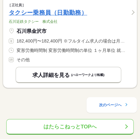
正社員
タクシー乗務員（日勤勤務）
石川近鉄タクシー 株式会社
石川県金沢市
182,400円〜182,400円 ※フルタイム求人の場合は月額（換算額）、パート求人の場合は時間額を表示しています。
変形労働時間制 変形労働時間制の単位 １ヶ月単位 就業時間１ 7時00分〜18時00分 就業時間２ 11時00分〜22時00分 就業時間に関する特記事項 １日目就業時間（１） <BR> ２日目就業時間（２） <BR> ３日目 公休 <BR> 所定労働時間：１７３ｈ
その他
求人詳細を見る
(ハローワークより転載)
次のページへ
はたらこねっとTOPへ