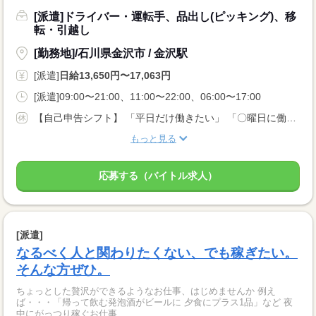
[派遣]ドライバー・運転手、品出し(ピッキング)、移
転・引越し
[勤務地]/石川県金沢市 / 金沢駅
[派遣]
日給13,650円〜17,063円
[派遣]09:00〜21:00、11:00〜22:00、06:00〜17:00
【自己申告シフト】 「平日だけ働きたい」 「〇曜日に働きたい」 など、働き方は自分で選べます。 曜日・時間についてのご希望も 面談の際に教えてくださいね。 ※こちらは中型以上のお仕事の例です
もっと見る
応募する（バイトル求人）
[派遣]
なるべく人と関わりたくない、でも稼ぎたい。
そんな方ぜひ。
ちょっとした贅沢ができるようなお仕事、はじめませんか 例え
ば・・・「帰って飲む発泡酒がビールに 夕食にプラス1品」など 夜
中にがっつり稼ぐお仕事...