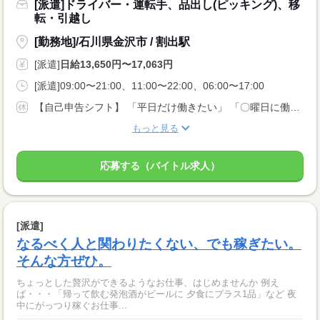
[派遣]ドライバー・運転手、品出し(ピッキング)、移
転・引越し
[勤務地]/石川県金沢市 / 割出駅
[派遣]
日給13,650円〜17,063円
[派遣]09:00〜21:00、11:00〜22:00、06:00〜17:00
【自己申告シフト】 「平日だけ働きたい」 「〇曜日に働きたい」 など、働き方は自分で選べます。 曜日・時間についてのご希望も 面談の際に教えてくださいね。 ※こちらは中型以上のお仕事の例です
もっと見る
応募する（バイトル求人）
[派遣]
なるべく人と関わりたくない、でも稼ぎたい。
そんな方ぜひ。
ちょっとした贅沢ができるようなお仕事、はじめませんか 例え
ば・・・「帰って飲む発泡酒がビールに 夕食にプラス1品」など 夜
中にがっつり稼ぐお仕事...