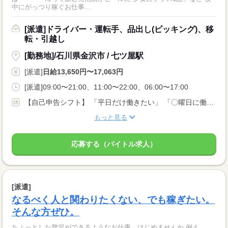
中にがっつり稼ぐお仕事...
[派遣]ドライバー・運転手、品出し(ピッキング)、移
転・引越し
[勤務地]/石川県金沢市 / 七ツ屋駅
[派遣]
日給13,650円〜17,063円
[派遣]09:00〜21:00、11:00〜22:00、06:00〜17:00
【自己申告シフト】 「平日だけ働きたい」 「〇曜日に働きたい」 など、働き方は自分で選べます。 曜日・時間についてのご希望も 面談の際に教えてくださいね。 ※こちらは中型以上のお仕事の例です
もっと見る
応募する（バイトル求人）
[派遣]
なるべく人と関わりたくない、でも稼ぎたい。
そんな方ぜひ。
ちょっとした贅沢ができるようなお仕事、はじめませんか 例え