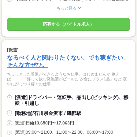
もっと見る
応募する（バイトル求人）
[派遣]
なるべく人と関わりたくない、でも稼ぎたい。
そんな方ぜひ。
ちょっとした贅沢ができるようなお仕事、はじめませんか 例え
ば・・・「帰って飲む発泡酒がビールに 夕食にプラス1品」など 夜
中にがっつり稼ぐお仕事...
[派遣]ドライバー・運転手、品出し(ピッキング)、移
転・引越し
[勤務地]/石川県金沢市 / 磯部駅
[派遣]
日給13,650円〜17,063円
[派遣]09:00〜21:00、11:00〜22:00、06:00〜17:00