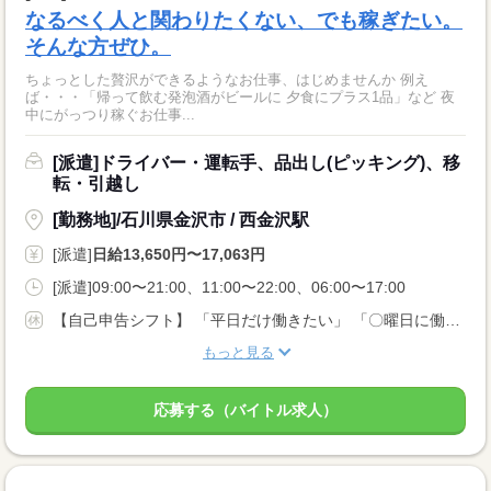
なるべく人と関わりたくない、でも稼ぎたい。
そんな方ぜひ。
ちょっとした贅沢ができるようなお仕事、はじめませんか 例え
ば・・・「帰って飲む発泡酒がビールに 夕食にプラス1品」など 夜
中にがっつり稼ぐお仕事...
[派遣]ドライバー・運転手、品出し(ピッキング)、移
転・引越し
[勤務地]/石川県金沢市 / 西金沢駅
[派遣]
日給13,650円〜17,063円
[派遣]09:00〜21:00、11:00〜22:00、06:00〜17:00
【自己申告シフト】 「平日だけ働きたい」 「〇曜日に働きたい」 など、働き方は自分で選べます。 曜日・時間についてのご希望も 面談の際に教えてくださいね。 ※こちらは中型以上のお仕事の例です
もっと見る
応募する（バイトル求人）