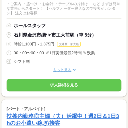
・ご案内 ・盛つけ ・お会計 ・テーブルの片付け など まずは簡単
な業務からスタート！ 【セルフオーダー導入なので接客がカンタ
ン】 注文はお客様...
ホールスタッフ
石川県金沢市/野々市工大前駅（車 5分）
時給1,100円～1,375円
交通費一部支給
00：00〜00：00 ※1日実働最低2時間 ※残業...
シフト制
もっと見る
求人詳細を見る
[パート・アルバイト]
扶養内勤務◎主婦（夫）活躍中！週2日＆1日3
hのお小遣い稼ぎ/接客