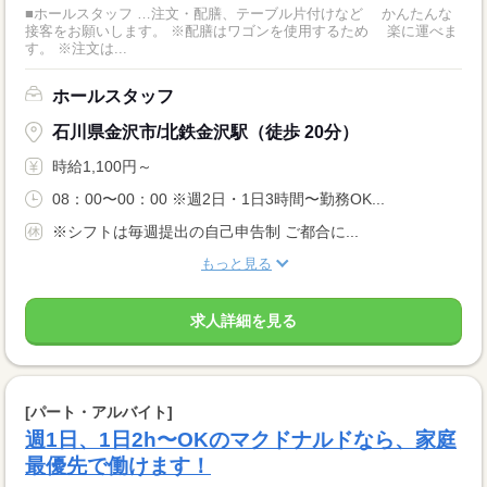
■ホールスタッフ …注文・配膳、テーブル片付けなど かんたんな
接客をお願いします。 ※配膳はワゴンを使用するため 楽に運べま
す。 ※注文は...
ホールスタッフ
石川県金沢市/北鉄金沢駅（徒歩 20分）
時給1,100円～
08：00〜00：00 ※週2日・1日3時間〜勤務OK...
※シフトは毎週提出の自己申告制 ご都合に...
もっと見る
求人詳細を見る
[パート・アルバイト]
週1日、1日2h〜OKのマクドナルドなら、家庭
最優先で働けます！