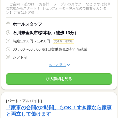
・ご案内 ・盛つけ ・お会計 ・テーブルの片付け など まずは簡単
な業務からスタート！ 【セルフオーダー導入なので接客がカンタ
ン】 注文はお客様...
ホールスタッフ
石川県金沢市/森本駅（徒歩 13分）
時給1,150円～1,450円
交通費一部支給
00：00〜00：00 ※1日実働最低2時間 ※残業...
シフト制
もっと見る
求人詳細を見る
[パート・アルバイト]
「家事の合間の2時間」もOK！すき家なら家事
と両立して働けます