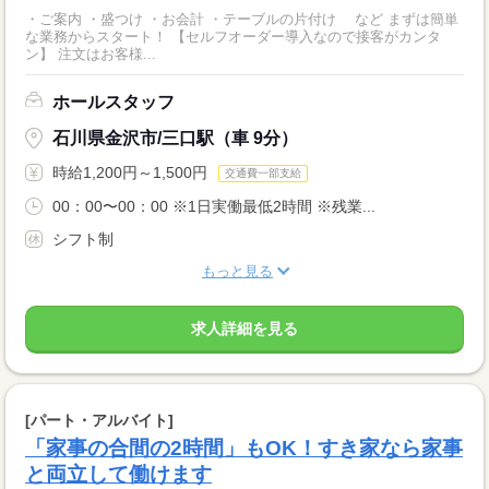
・ご案内 ・盛つけ ・お会計 ・テーブルの片付け など まずは簡単
な業務からスタート！ 【セルフオーダー導入なので接客がカンタ
ン】 注文はお客様...
ホールスタッフ
石川県金沢市/三口駅（車 9分）
時給1,200円～1,500円
交通費一部支給
00：00〜00：00 ※1日実働最低2時間 ※残業...
シフト制
もっと見る
求人詳細を見る
[パート・アルバイト]
「家事の合間の2時間」もOK！すき家なら家事
と両立して働けます