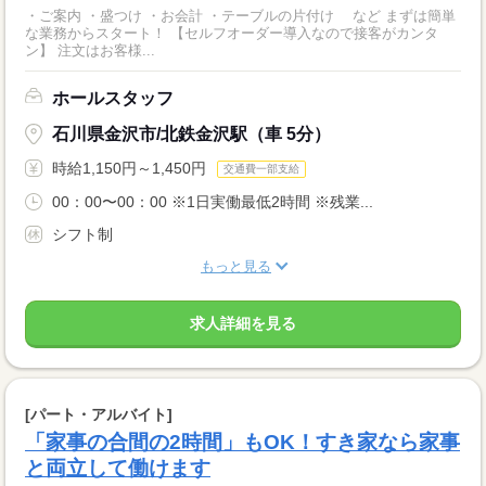
・ご案内 ・盛つけ ・お会計 ・テーブルの片付け など まずは簡単
な業務からスタート！ 【セルフオーダー導入なので接客がカンタ
ン】 注文はお客様...
ホールスタッフ
石川県金沢市/北鉄金沢駅（車 5分）
時給1,150円～1,450円
交通費一部支給
00：00〜00：00 ※1日実働最低2時間 ※残業...
シフト制
もっと見る
求人詳細を見る
[パート・アルバイト]
「家事の合間の2時間」もOK！すき家なら家事
と両立して働けます