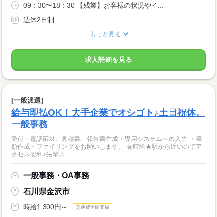
09：30〜18：30 【残業】お客様の状況やイ...
週休2日制
もっと見る
求人詳細を見る
[一般派遣]
給与即払OK！大手企業でオシゴト♪土日祝休。
一般事務
受付・電話応対、見積書、報告書作成・専用システムへの入力 ・書
類作成・ファイリングをお願いします。 高時給★駅から近いのでア
クセス便利♪先輩ス...
一般事務・OA事務
石川県金沢市
時給1,300円～
交通費全額支給