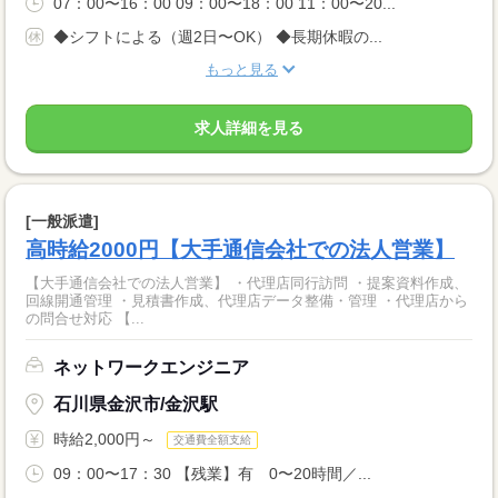
07：00〜16：00 09：00〜18：00 11：00〜20...
◆シフトによる（週2日〜OK） ◆長期休暇の...
もっと見る
求人詳細を見る
[一般派遣]
高時給2000円【大手通信会社での法人営業】
【大手通信会社での法人営業】 ・代理店同行訪問 ・提案資料作成、
回線開通管理 ・見積書作成、代理店データ整備・管理 ・代理店から
の問合せ対応 【...
ネットワークエンジニア
石川県金沢市/金沢駅
時給2,000円～
交通費全額支給
09：00〜17：30 【残業】有 0〜20時間／...