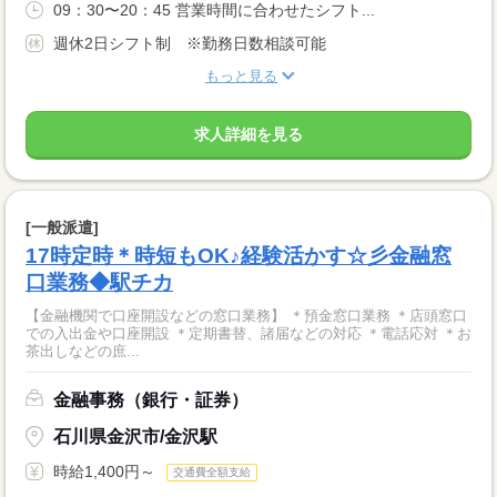
09：30〜20：45 営業時間に合わせたシフト...
週休2日シフト制 ※勤務日数相談可能
もっと見る
求人詳細を見る
[一般派遣]
17時定時＊時短もOK♪経験活かす☆彡金融窓
口業務◆駅チカ
【金融機関で口座開設などの窓口業務】 ＊預金窓口業務 ＊店頭窓口
での入出金や口座開設 ＊定期書替、諸届などの対応 ＊電話応対 ＊お
茶出しなどの庶...
金融事務（銀行・証券）
石川県金沢市/金沢駅
時給1,400円～
交通費全額支給