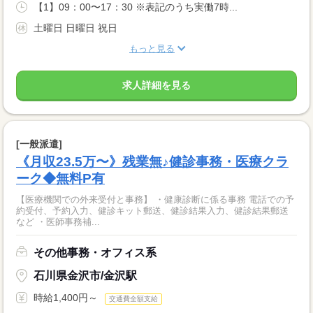
【1】09：00〜17：30 ※表記のうち実働7時...
土曜日 日曜日 祝日
もっと見る
求人詳細を見る
[一般派遣]
《月収23.5万〜》残業無♪健診事務・医療クラ
ーク◆無料P有
【医療機関での外来受付と事務】 ・健康診断に係る事務 電話での予
約受付、予約入力、健診キット郵送、健診結果入力、健診結果郵送
など ・医師事務補...
その他事務・オフィス系
石川県金沢市/金沢駅
時給1,400円～
交通費全額支給