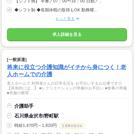
【シフト例】 早番／07：00〜16：00 日勤／...
◆シフト制 ◆長期休暇の取得もOK 勤務曜...
もっと見る
求人詳細を見る
[一般派遣]
将来に役立つ介護知識がイチから身につく！老
人ホームでの介護
老人ホームで 利用者さんの日常生活を お手伝いするお仕事です◎
【具体的には…】 ■レクリエーションの準備やお手伝い ■食事の準備
■衣服の整理 ...
介護助手
石川県金沢市/野町駅
時給1,470円～1,820円
交通費全額支給