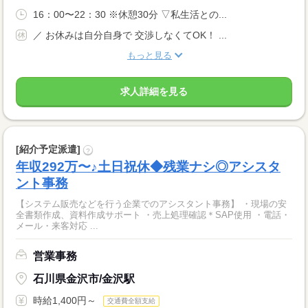
16：00〜22：30 ※休憩30分 ▽私生活との...
／ お休みは自分自身で 交渉しなくてOK！ ...
もっと見る
求人詳細を見る
[紹介予定派遣]
?
年収292万〜♪土日祝休◆残業ナシ◎アシスタ
ント事務
【システム販売などを行う企業でのアシスタント事務】 ・現場の安
全書類作成、資料作成サポート ・売上処理確認＊SAP使用 ・電話・
メール・来客対応 ...
営業事務
石川県金沢市/金沢駅
時給1,400円～
交通費全額支給