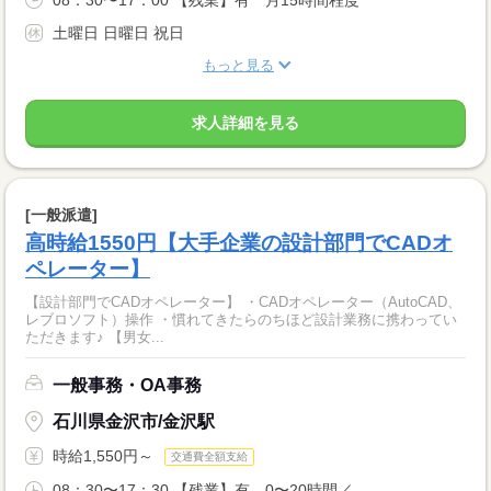
土曜日 日曜日 祝日
もっと見る
求人詳細を見る
[一般派遣]
高時給1550円【大手企業の設計部門でCADオ
ペレーター】
【設計部門でCADオペレーター】 ・CADオペレーター（AutoCAD、
レブロソフト）操作 ・慣れてきたらのちほど設計業務に携わってい
ただきます♪ 【男女...
一般事務・OA事務
石川県金沢市/金沢駅
時給1,550円～
交通費全額支給
08：30〜17：30 【残業】有 0〜20時間／...