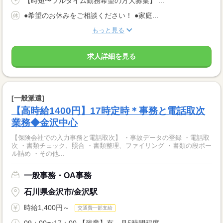
【時短〜フルタイム勤務希望の方大募集】 ...
●希望のお休みをご相談ください！ ●家庭...
もっと見る
求人詳細を見る
[一般派遣]
【高時給1400円】17時定時＊事務と電話取次
業務◆金沢中心
【保険会社での入力事務と電話取次】 ・事故データの登録 ・電話取
次 ・書類チェック、照合 ・書類整理、ファイリング ・書類の段ボー
ル詰め ・その他...
一般事務・OA事務
石川県金沢市/金沢駅
時給1,400円～
交通費一部支給