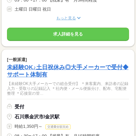
09：00〜17：00 【残業】有 月5時間程度
土曜日 日曜日 祝日
もっと見る
求人詳細を見る
[一般派遣]
未経験OK♪土日祝休み◎大手メーカーで受付◆
サポート体制有
【未経験OK大手メーカーでの総合受付】 ＊来客案内、来訪者の記録
入力・受取りの記録記入 ＊社内便・メール便振分け、配布、宅配便
整理 ＊応接室の管...
受付
石川県金沢市/金沢駅
時給1,350円～
交通費全額支給
08：30〜17：00 【残業】有 月15時間程度