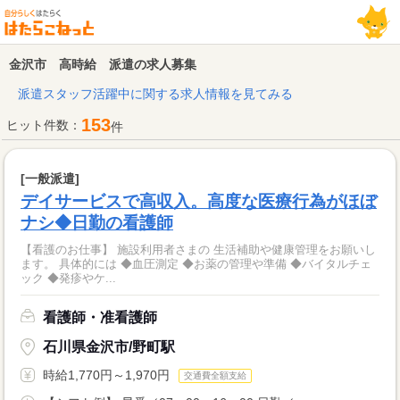
金沢市 高時給 派遣の求人募集
派遣スタッフ活躍中に関する求人情報を見てみる
153
ヒット件数：
件
[一般派遣]
デイサービスで高収入。高度な医療行為がほぼ
ナシ◆日勤の看護師
【看護のお仕事】 施設利用者さまの 生活補助や健康管理をお願いし
ます。 具体的には ◆血圧測定 ◆お薬の管理や準備 ◆バイタルチェ
ック ◆発疹やケ...
看護師・准看護師
石川県金沢市/野町駅
時給1,770円～1,970円
交通費全額支給