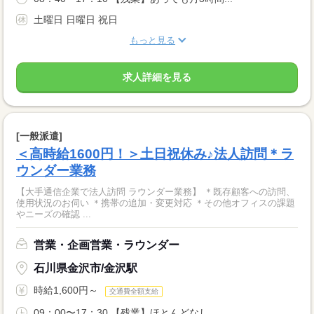
土曜日 日曜日 祝日
もっと見る
求人詳細を見る
[一般派遣]
＜高時給1600円！＞土日祝休み♪法人訪問＊ラ
ウンダー業務
【大手通信企業で法人訪問 ラウンダー業務】 ＊既存顧客への訪問、
使用状況のお伺い ＊携帯の追加・変更対応 ＊その他オフィスの課題
やニーズの確認 ...
営業・企画営業・ラウンダー
石川県金沢市/金沢駅
時給1,600円～
交通費全額支給
09：00〜17：30 【残業】ほとんどなし