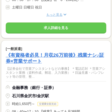
土曜日 日曜日 祝日
もっと見る
求人詳細を見る
[一般派遣]
《有資格者必見！月収26万前後》残業ナシ♪証
券×営業サポート
【証券会社で営業アシスタントなどの事務】 ＊電話応対 ＊営業アシ
スタント業務（資料作成、郵送、入力業務） ＊目論見書・パンフレ
ット等の管理、整...
金融事務（銀行・証券）
石川県金沢市/金沢駅
時給1,650円～
交通費全額支給
08：40〜17：10 【残業】あっても月3時間...