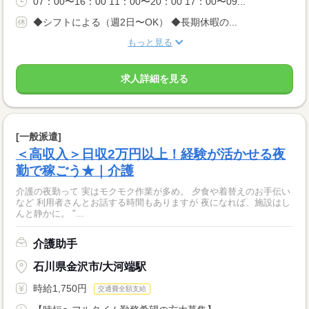
07：00〜16：00 11：00〜20：00 17：00〜09...
◆シフトによる（週2日〜OK） ◆長期休暇の...
もっと見る
求人詳細を見る
[一般派遣]
＜高収入＞日収2万円以上！経験が活かせる夜
勤で稼ごう★｜介護
介護の夜勤って 実はモクモク作業が多め。 夕食や着替えのお手伝い
など 利用者さんとお話する時間もありますが 夜になれば、施設はし
んと静かに。 "...
介護助手
石川県金沢市/大河端駅
時給1,750円
交通費全額支給