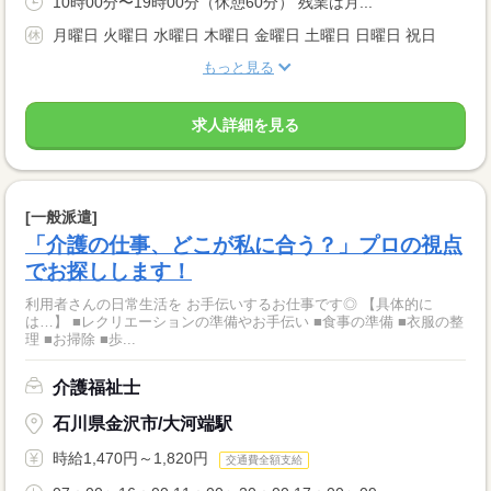
10時00分〜19時00分（休憩60分） 残業は月...
月曜日 火曜日 水曜日 木曜日 金曜日 土曜日 日曜日 祝日
もっと見る
求人詳細を見る
[一般派遣]
「介護の仕事、どこが私に合う？」プロの視点
でお探しします！
利用者さんの日常生活を お手伝いするお仕事です◎ 【具体的に
は…】 ■レクリエーションの準備やお手伝い ■食事の準備 ■衣服の整
理 ■お掃除 ■歩...
介護福祉士
石川県金沢市/大河端駅
時給1,470円～1,820円
交通費全額支給