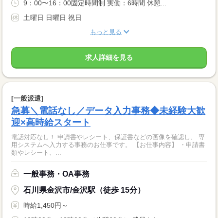
9：00〜16：00固定時間制 実働：6時間 休憩...
土曜日 日曜日 祝日
もっと見る
求人詳細を見る
[一般派遣]
急募＼電話なし／データ入力事務◆未経験大歓
迎×高時給スタート
電話対応なし！ 申請書やレシート、保証書などの画像を確認し、 専
用システムへ入力する事務のお仕事です。 【お仕事内容】 ・申請書
類やレシート、...
一般事務・OA事務
石川県金沢市/金沢駅（徒歩 15分）
時給1,450円～