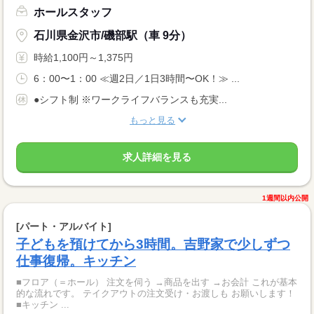
ホールスタッフ
石川県金沢市/磯部駅（車 9分）
時給1,100円～1,375円
6：00〜1：00 ≪週2日／1日3時間〜OK！≫ ...
●シフト制 ※ワークライフバランスも充実...
もっと見る
求人詳細を見る
1週間以内公開
[パート・アルバイト]
子どもを預けてから3時間。吉野家で少しずつ
仕事復帰。キッチン
■フロア（＝ホール） 注文を伺う →商品を出す →お会計 これが基本
的な流れです。 テイクアウトの注文受け・お渡しも お願いします！
■キッチン ...