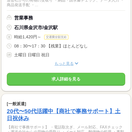
送会社からの荷物の受取り ・納品・請求書チェック、データ入力 ・
商品発送手配 ・...
営業事務
石川県金沢市/金沢駅
時給1,420円～
交通費全額支給
08：30〜17：30 【残業】ほとんどなし
土曜日 日曜日 祝日
もっと見る
求人詳細を見る
[一般派遣]
20代〜50代活躍中【商社で事務サポート】土
日祝休み
【商社で事務サポート】 ・電話取次ぎ、メール対応、FAXチェック
・運送会社からの荷物の受取り ・メール対応、郵便物の処理 ・書類