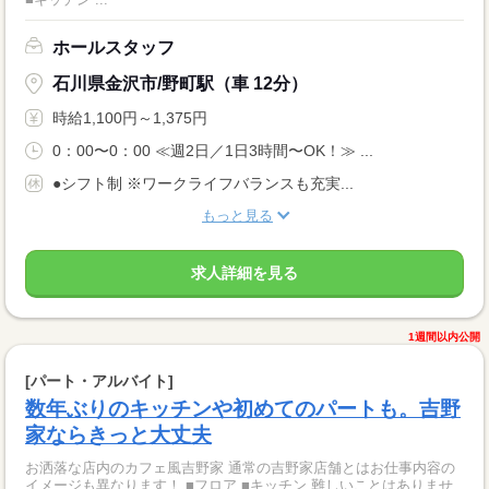
ホールスタッフ
石川県金沢市/野町駅（車 12分）
時給1,100円～1,375円
0：00〜0：00 ≪週2日／1日3時間〜OK！≫ ...
●シフト制 ※ワークライフバランスも充実...
もっと見る
求人詳細を見る
1週間以内公開
[パート・アルバイト]
数年ぶりのキッチンや初めてのパートも。吉野
家ならきっと大丈夫
お洒落な店内のカフェ風吉野家 通常の吉野家店舗とはお仕事内容の
イメージも異なります！ ■フロア ■キッチン 難しいことはありませ