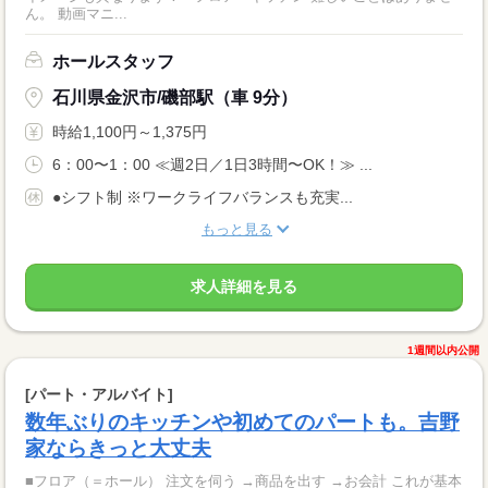
ん。 動画マニ...
ホールスタッフ
石川県金沢市/磯部駅（車 9分）
時給1,100円～1,375円
6：00〜1：00 ≪週2日／1日3時間〜OK！≫ ...
●シフト制 ※ワークライフバランスも充実...
もっと見る
求人詳細を見る
1週間以内公開
[パート・アルバイト]
数年ぶりのキッチンや初めてのパートも。吉野
家ならきっと大丈夫
■フロア（＝ホール） 注文を伺う →商品を出す →お会計 これが基本