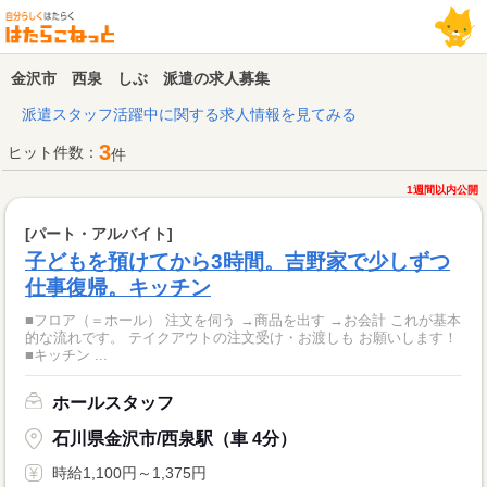
金沢市 西泉 しぶ 派遣の求人募集
派遣スタッフ活躍中に関する求人情報を見てみる
3
ヒット件数：
件
1週間以内公開
[パート・アルバイト]
子どもを預けてから3時間。吉野家で少しずつ
仕事復帰。キッチン
■フロア（＝ホール） 注文を伺う →商品を出す →お会計 これが基本
的な流れです。 テイクアウトの注文受け・お渡しも お願いします！
■キッチン ...
ホールスタッフ
石川県金沢市/西泉駅（車 4分）
時給1,100円～1,375円