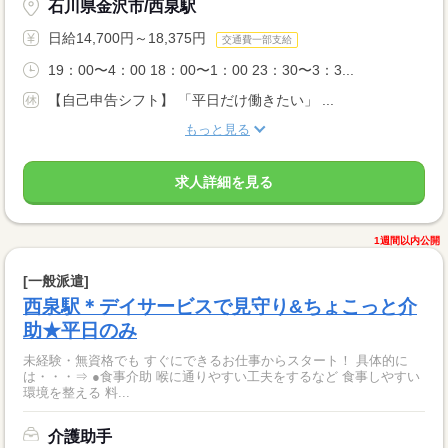
石川県金沢市/西泉駅
日給14,700円～18,375円
交通費一部支給
19：00〜4：00 18：00〜1：00 23：30〜3：3...
【自己申告シフト】 「平日だけ働きたい」 ...
もっと見る
求人詳細を見る
1週間以内公開
[一般派遣]
西泉駅＊デイサービスで見守り&ちょこっと介
助★平日のみ
未経験・無資格でも すぐにできるお仕事からスタート！ 具体的に
は・・・⇒ ●食事介助 喉に通りやすい工夫をするなど 食事しやすい
環境を整える 料...
介護助手