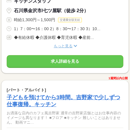
キッチンスタッフ
石川県金沢市/七ツ屋駅（徒歩 2分）
時給1,300円～1,500円
交通費全額支給
1）7：00〜16：00 2）8：30〜17：30 3）10...
◆有給休暇 ◆介護休暇 ◆育児休暇 ◆産前...
もっと見る
求人詳細を見る
1週間以内公開
[パート・アルバイト]
子どもを預けてから3時間。吉野家で少しずつ
仕事復帰。キッチン
お洒落な店内のカフェ風吉野家 通常の吉野家店舗とはお仕事内容の
イメージも異なります！ ■フロア ■キッチン 難しいことはありませ
ん。 動画マニ...