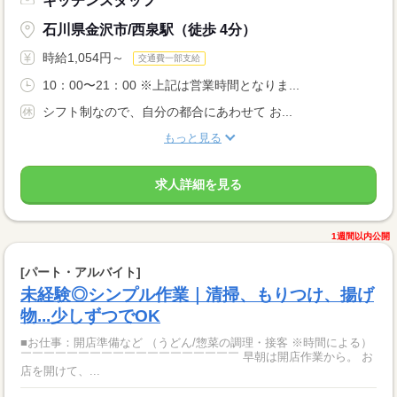
キッチンスタッフ
石川県金沢市/西泉駅（徒歩 4分）
時給1,054円～
交通費一部支給
10：00〜21：00 ※上記は営業時間となりま...
シフト制なので、自分の都合にあわせて お...
もっと見る
求人詳細を見る
1週間以内公開
[パート・アルバイト]
未経験◎シンプル作業｜清掃、もりつけ、揚げ
物...少しずつでOK
■お仕事：開店準備など （うどん/惣菜の調理・接客 ※時間による）
￣￣￣￣￣￣￣￣￣￣￣￣￣￣￣￣￣￣￣ 早朝は開店作業から。 お
店を開けて、...