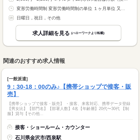
変形労働時間制 変形労働時間制の単位 １ヶ月単位 又は 8時30分〜18時30分の時間の間の4時間以上 就業時間に関する特記事項 ・シフトは毎月作成 <BR> ・希望日の休日取得も可能 <BR> ・夕方から閉店までの勤務ができる方歓迎！
日曜日，祝日，その他
求人詳細を見る
(ハローワークより転載)
関連のおすすめ求人情報
[一般派遣]
9：30-18：00のみ♪【携帯ショップで接客・販
売】
【携帯ショップで接客・販売】 ・接客、来客対応、携帯データ登録
【男女比】【部門名】【部署人数】4名【年齢層】20代〜30代 【制
服】貸与【その他...
接客・ショールーム・カウンター
石川県金沢市/西泉駅