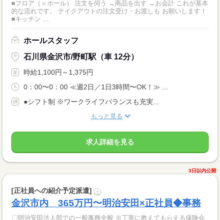
■フロア（＝ホール） 注文を伺う →商品を出す →お会計 これが基本
的な流れです。 テイクアウトの注文受け・お渡しも お願いします！
■キッチン ...
ホールスタッフ
石川県金沢市/野町駅（車 12分）
時給1,100円～1,375円
0：00〜0：00 ≪週2日／1日3時間〜OK！≫ ...
●シフト制 ※ワークライフバランスも充実...
もっと見る
求人詳細を見る
3日以内公開
[正社員への紹介予定派遣]
?
金沢市内 365万円〜明治安田×正社員◆事務
〇明治安田法人部での一般事務全般 ※丁寧に教えてもらえる保険会