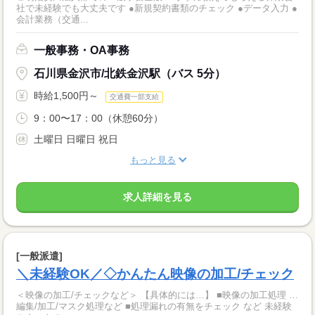
社で未経験でも大丈夫です ●新規契約書類のチェック ●データ入力 ●
会計業務（交通...
一般事務・OA事務
石川県金沢市/北鉄金沢駅（バス 5分）
時給1,500円～
交通費一部支給
9：00〜17：00（休憩60分）
土曜日 日曜日 祝日
もっと見る
求人詳細を見る
[一般派遣]
＼未経験OK／◇かんたん映像の加工/チェック
＜映像の加工/チェックなど＞ 【具体的には…】 ■映像の加工処理 …
編集/加工/マスク処理など ■処理漏れの有無をチェック など 未経験