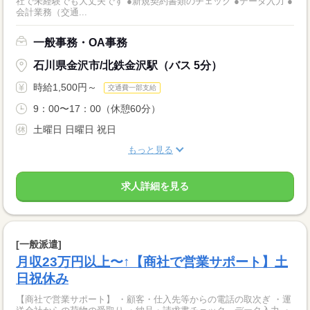
社で未経験でも大丈夫です ●新規契約書類のチェック ●データ入力 ●
会計業務（交通...
一般事務・OA事務
石川県金沢市/北鉄金沢駅（バス 5分）
時給1,500円～
交通費一部支給
9：00〜17：00（休憩60分）
土曜日 日曜日 祝日
もっと見る
求人詳細を見る
[一般派遣]
月収23万円以上〜↑【商社で営業サポート】土
日祝休み
【商社で営業サポート】 ・顧客・仕入先等からの電話の取次ぎ ・運