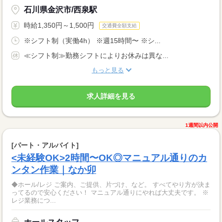
石川県金沢市/西泉駅
時給1,350円～1,500円
交通費全額支給
※シフト制（実働4h） ※週15時間〜 ※シ...
≪シフト制≫勤務シフトによりお休みは異な...
もっと見る
求人詳細を見る
1週間以内公開
[パート・アルバイト]
<未経験OK>2時間〜OK◎マニュアル通りのカ
ンタン作業｜なか卯
◆ホール/レジ ご案内、ご提供、片づけ、など。 すべてやり方が決ま
ってるので安心ください！ マニュアル通りにやれば大丈夫です。 ※
レジ業務につ...