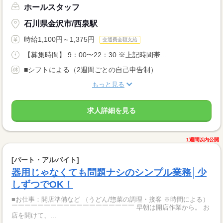
ホールスタッフ
石川県金沢市/西泉駅
時給1,100円～1,375円
交通費全額支給
【募集時間】 9：00〜22：30 ※上記時間帯...
■シフトによる（2週間ごとの自己申告制）
もっと見る
求人詳細を見る
1週間以内公開
[パート・アルバイト]
器用じゃなくても問題ナシのシンプル業務│少
しずつでOK！
■お仕事：開店準備など （うどん/惣菜の調理・接客 ※時間による）
￣￣￣￣￣￣￣￣￣￣￣￣￣￣￣￣￣￣￣ 早朝は開店作業から。 お
店を開けて、...