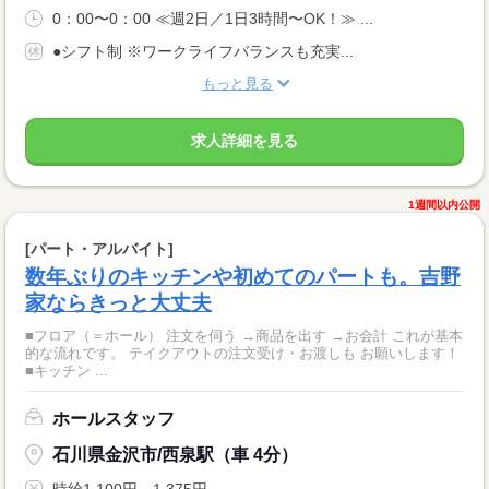
0：00〜0：00 ≪週2日／1日3時間〜OK！≫ ...
●シフト制 ※ワークライフバランスも充実...
もっと見る
求人詳細を見る
1週間以内公開
[パート・アルバイト]
数年ぶりのキッチンや初めてのパートも。吉野
家ならきっと大丈夫
■フロア（＝ホール） 注文を伺う →商品を出す →お会計 これが基本
的な流れです。 テイクアウトの注文受け・お渡しも お願いします！
■キッチン ...
ホールスタッフ
石川県金沢市/西泉駅（車 4分）