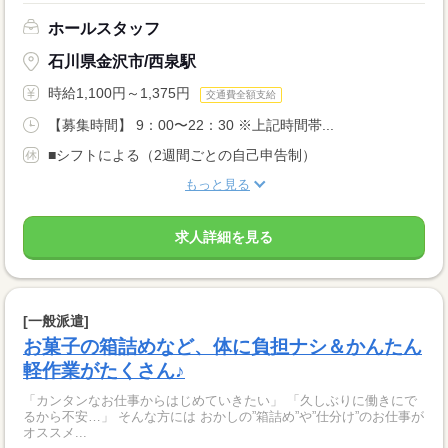
ホールスタッフ
石川県金沢市/西泉駅
時給1,100円～1,375円
交通費全額支給
【募集時間】 9：00〜22：30 ※上記時間帯...
■シフトによる（2週間ごとの自己申告制）
もっと見る
求人詳細を見る
[一般派遣]
お菓子の箱詰めなど、体に負担ナシ＆かんたん
軽作業がたくさん♪
「カンタンなお仕事からはじめていきたい」 「久しぶりに働きにで
るから不安…」 そんな方には おかしの”箱詰め”や”仕分け”のお仕事が
オススメ...