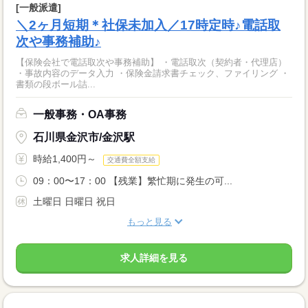
[一般派遣]
＼2ヶ月短期＊社保未加入／17時定時♪電話取
次や事務補助♪
【保険会社で電話取次や事務補助】 ・電話取次（契約者・代理店）
・事故内容のデータ入力 ・保険金請求書チェック、ファイリング ・
書類の段ボール詰...
一般事務・OA事務
石川県金沢市/金沢駅
時給1,400円～
交通費全額支給
09：00〜17：00 【残業】繁忙期に発生の可...
土曜日 日曜日 祝日
もっと見る
求人詳細を見る