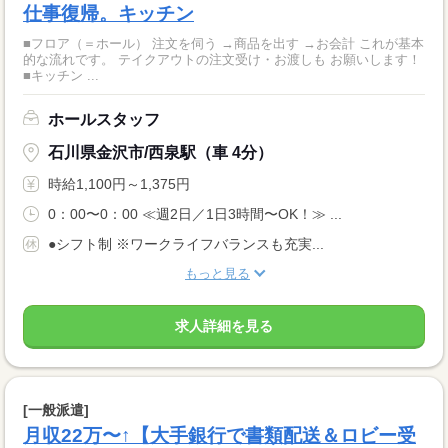
仕事復帰。キッチン
■フロア（＝ホール） 注文を伺う →商品を出す →お会計 これが基本
的な流れです。 テイクアウトの注文受け・お渡しも お願いします！
■キッチン ...
ホールスタッフ
石川県金沢市/西泉駅（車 4分）
時給1,100円～1,375円
0：00〜0：00 ≪週2日／1日3時間〜OK！≫ ...
●シフト制 ※ワークライフバランスも充実...
もっと見る
求人詳細を見る
[一般派遣]
月収22万〜↑【大手銀行で書類配送＆ロビー受