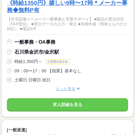
《時給1350円》嬉しい9時〜17時＊メーカー事
務◆無料P有
【住宅設備メーカーで一般事務と営業サポート】 ■製品の受注対応
（FAX受信） ■受注データの入力・発注 ■見積作成（簡単なものだけ
対応） ■電話やF...
一般事務・OA事務
石川県金沢市/金沢駅
時給1,350円～
交通費全額支給
09：00〜17：00 【残業】基本なし
土曜日 日曜日 祝日
もっと見る
求人詳細を見る
[一般派遣]