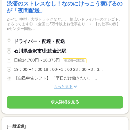
渋滞のストレスなし！なのにけっこう稼げるの
が「夜間配送」
2〜4t、中型・大型トラックなど…。 幅広いドライバーのオシゴト、
そろってます◎ （全国に3万件以上お仕事あり！） 【お仕事の例】
●センター間配...
ドライバー・配達・配送
石川県金沢市/北鉄金沢駅
日給14,700円～18,375円
交通費一部支給
19：00〜4：00 18：00〜1：00 23：30〜3：3...
【自己申告シフト】 「平日だけ働きたい」 ...
もっと見る
求人詳細を見る
[一般派遣]