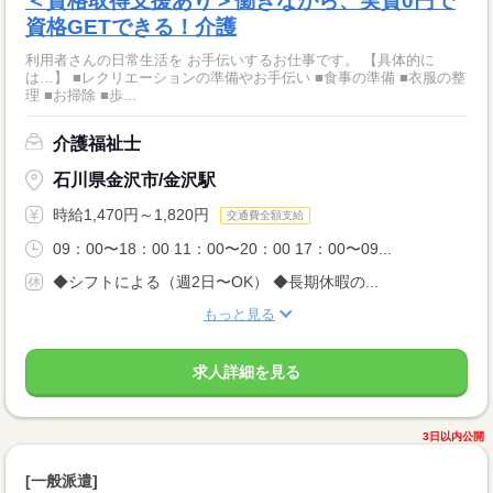
＜資格取得支援あり＞働きながら、実質0円で
資格GETできる！介護
利用者さんの日常生活を お手伝いするお仕事です。 【具体的に
は…】 ■レクリエーションの準備やお手伝い ■食事の準備 ■衣服の整
理 ■お掃除 ■歩...
介護福祉士
石川県金沢市/金沢駅
時給1,470円～1,820円
交通費全額支給
09：00〜18：00 11：00〜20：00 17：00〜09...
◆シフトによる（週2日〜OK） ◆長期休暇の...
もっと見る
求人詳細を見る
3日以内公開
[一般派遣]