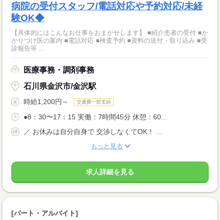
病院の受付スタッフ/電話対応や予約対応/未経
験OK◆
【具体的にはこんなお仕事をおまかせします】 ■紹介患者の受付 ■か
かりつけ医の案内 ■電話対応 ■検査予約 ■資料の送付・取り込み ■受
診報告等 ...
医療事務・調剤事務
石川県金沢市/金沢駅
時給1,200円～
交通費一部支給
●8：30〜17：15 実働：7時間45分 休憩：60...
／ お休みは自分自身で 交渉しなくてOK！ ...
もっと見る
求人詳細を見る
[パート・アルバイト]