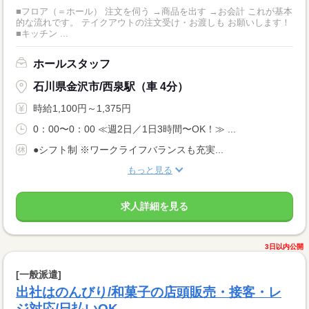
■フロア（＝ホール） 注文を伺う →商品を出す →お会計 これが基本
的な流れです。 テイクアウトの注文受け・お渡しも お願いします！
■キッチン ...
ホールスタッフ
石川県金沢市/西泉駅（車 4分）
時給1,100円～1,375円
0：00〜0：00 ≪週2日／1日3時間〜OK！≫ ...
●シフト制 ※ワークライフバランスも充実...
もっと見る
求人詳細を見る
3日以内公開
[一般派遣]
出社はのんびり/和菓子の店頭販売・接客・レ
ジ対応/日払いOK