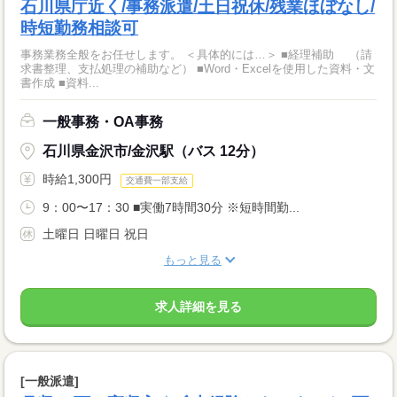
石川県庁近く/事務派遣/土日祝休/残業ほぼなし/
時短勤務相談可
事務業務全般をお任せします。 ＜具体的には…＞ ■経理補助 （請
求書整理、支払処理の補助など） ■Word・Excelを使用した資料・文
書作成 ■資料...
一般事務・OA事務
石川県金沢市/金沢駅（バス 12分）
時給1,300円
交通費一部支給
9：00〜17：30 ■実働7時間30分 ※短時間勤...
土曜日 日曜日 祝日
もっと見る
求人詳細を見る
[一般派遣]