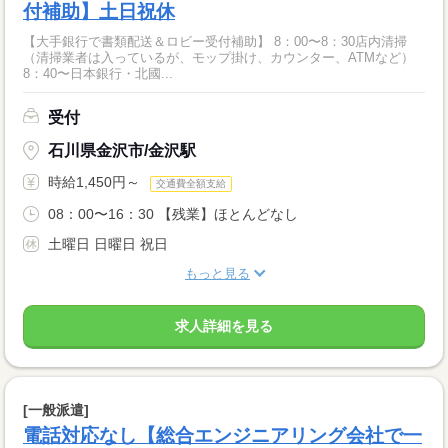
付補助】土日祝休
【大手銀行で書類配送＆ロビー受付補助】 8：00〜8：30店内清掃
（清掃業者は入っているが、モップ掛け、カウンター、ATMなど）
8：40〜日本銀行・北國...
受付
石川県金沢市/金沢駅
時給1,450円～
交通費全額支給
08：00〜16：30 【残業】ほとんどなし
土曜日 日曜日 祝日
もっと見る
求人詳細を見る
[一般派遣]
電話対応なし【総合エンジニアリング会社で一