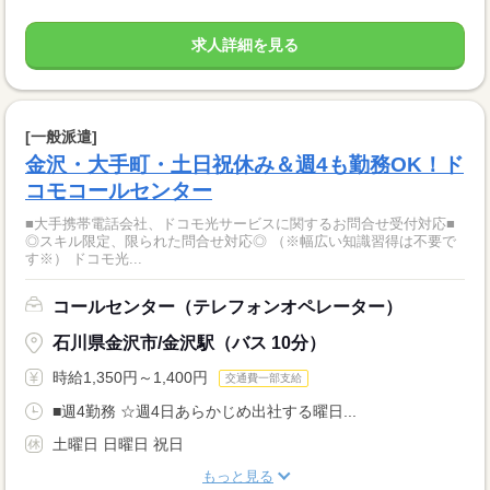
求人詳細を見る
[一般派遣]
金沢・大手町・土日祝休み＆週4も勤務OK！ド
コモコールセンター
■大手携帯電話会社、ドコモ光サービスに関するお問合せ受付対応■
◎スキル限定、限られた問合せ対応◎ （※幅広い知識習得は不要で
す※） ドコモ光...
コールセンター（テレフォンオペレーター）
石川県金沢市/金沢駅（バス 10分）
時給1,350円～1,400円
交通費一部支給
■週4勤務 ☆週4日あらかじめ出社する曜日...
土曜日 日曜日 祝日
もっと見る