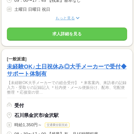
09：00〜17：45 【残業】基本なし
土曜日 日曜日 祝日
もっと見る
求人詳細を見る
[一般派遣]
未経験OK♪土日祝休み◎大手メーカーで受付◆
サポート体制有
【未経験OK大手メーカーでの総合受付】 ＊来客案内、来訪者の記録
入力・受取りの記録記入 ＊社内便・メール便振分け、配布、宅配便
整理 ＊応接室の管...
受付
石川県金沢市/金沢駅
時給1,350円～
交通費全額支給
08：30〜17：00 【残業】有 月15時間程度