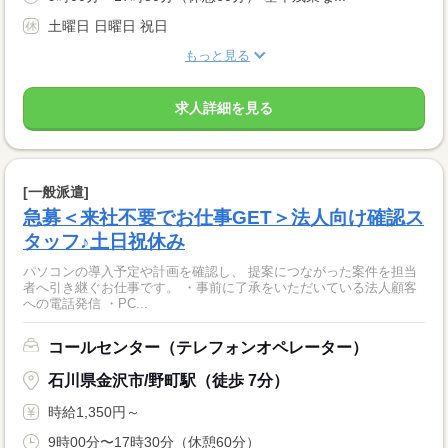
土曜日 日曜日 祝日
もっと見る
求人詳細を見る
[一般派遣]
急募＜来社不要でお仕事GET＞法人向け確認ス
タッフ♪土日祝休み
パソコンの導入予定や計画を確認し、 提案につながった案件を担当
者へ引き継ぐお仕事です。 ・事前に了承をいただいている法人顧客
への電話発信 ・PC...
コールセンター（テレフォンオペレーター）
石川県金沢市/野町駅（徒歩 7分）
時給1,350円～
9時00分〜17時30分（休憩60分）