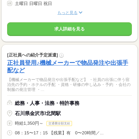
土曜日 日曜日 祝日
もっと見る
求人詳細を見る
[正社員への紹介予定派遣]
?
正社員登用♪機械メーカーで物品発注や出張手
配など
【機械メーカーで物品発注や出張手配など】 ・社員の出張に伴う宿
泊先の予約・ホテルの手配 ・資格・研修の申し込み・予約 ・会社の
制服の発注管理 ・...
総務・人事・法務・特許事務
石川県金沢市/北間駅
時給1,350円～
交通費全額支給
08：15〜17：15 【残業】有 0〜20時間／...