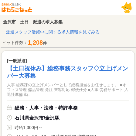
金沢市 土日 派遣の求人募集
派遣スタッフ活躍中に関する求人情報を見てみる
1,208
ヒット件数：
件
[一般派遣]
【土日祝休み】総務事務スタッフ◇立上げメン
バー大募集
人事 総務課の立上げメンバーとして総務担当をお任せします。 ■オ
フィス管理 備品管理 発注 来客対応 郵便仕分 ■人事 労務サポート 入
退社準備 勤...
総務・人事・法務・特許事務
石川県金沢市/金沢駅
時給1,300円～