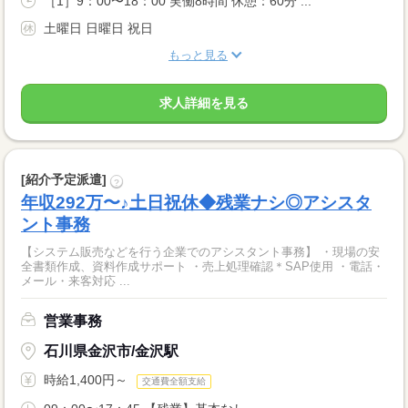
［1］9：00〜18：00 実働8時間 休憩：60分 ...
土曜日 日曜日 祝日
もっと見る
求人詳細を見る
[紹介予定派遣]
?
年収292万〜♪土日祝休◆残業ナシ◎アシスタ
ント事務
【システム販売などを行う企業でのアシスタント事務】 ・現場の安
全書類作成、資料作成サポート ・売上処理確認＊SAP使用 ・電話・
メール・来客対応 ...
営業事務
石川県金沢市/金沢駅
時給1,400円～
交通費全額支給