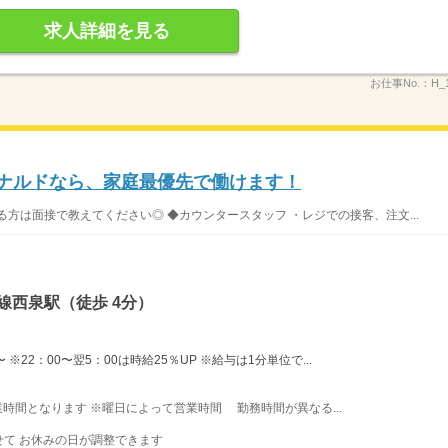
求人詳細を見る
お仕事No.：
H_
ドナルドなら、家庭最優先で働けます！
方は面接で教えてください◎ ◆カウンタースタッフ ・レジでの接客、注文...
線西泉駅（徒歩 4分）
※22：00〜翌5：00は時給25％UP ※給与は1分単位で...
営業時間となります ※曜日によって営業時間 勤務時間が異なる...
て お休みの日が調整できます