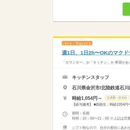
パート・アルバイト
週1日、1日2h〜OKのマク
「カウンター」か「キッチン」か 希望がある
キッチンスタッフ
石川県金沢市/北陸鉄道石川
時給1,054円～
交通費一部支給
【給与備考】 ■高校生：時給1054円〜 
期間：長期
時間：10：00〜21：00 ※上記は
シフト制なので、自分の都合にあわせ