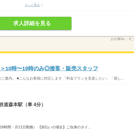
もっと見る
求人詳細を見る
お仕事No.：
H_
＞10時〜19時のみ◎接客・販売スタッフ
案内。 ■こんなお客様に対応します 「料金プランを見直したい」 「新し...
鉄道森本駅（車 4分）
・1日8時間・月21日勤務） 【前払いの場合】ご自身のタイ...