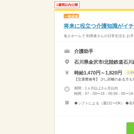
1週間以内公開
一般派遣
将来に役立つ介護知識がイチ
老人ホームで 利用者さんの日常生活を お手
介護助手
石川県金沢市/北陸鉄道石川
時給1,470円～1,820円
交通
【交通費備考】 少し距離のある方も安
期間：1ヵ月以上3ヵ月以内
時間：07：00〜16：00 09：00〜18
◆シフトによる（週2日〜OK） ◆長