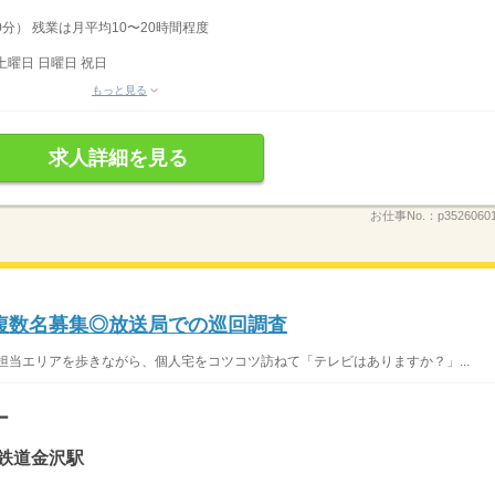
0分） 残業は月平均10〜20時間程度
土曜日 日曜日 祝日
もっと見る
求人詳細を見る
お仕事No.：
p3526060
複数名募集◎放送局での巡回調査
担当エリアを歩きながら、個人宅をコツコツ訪ねて「テレビはありますか？」...
ー
鉄道金沢駅