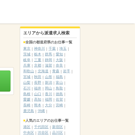
エリアから派遣求人検索
全国の都道府県のお仕事一覧
東京
神奈川
千葉
埼玉
茨城
栃木
群馬
愛知
岐阜
三重
静岡
大阪
兵庫
京都
滋賀
奈良
和歌山
北海道
青森
岩手
宮城
秋田
山形
福島
山梨
長野
新潟
富山
石川
福井
岡山
鳥取
島根
山口
香川
徳島
愛媛
高知
福岡
佐賀
長崎
熊本
大分
宮崎
鹿児島
沖縄
人気のエリアのお仕事一覧
港区
千代田区
新宿区
中央区
渋谷区
品川区