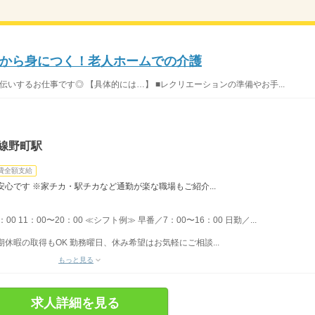
から身につく！老人ホームでの介護
伝いするお仕事です◎ 【具体的には…】 ■レクリエーションの準備やお手...
線野町駅
費全額支給
心です ※家チカ・駅チカなど通勤が楽な職場もご紹介...
：00 11：00〜20：00 ≪シフト例≫ 早番／7：00〜16：00 日勤／...
期休暇の取得もOK 勤務曜日、休み希望はお気軽にご相談...
もっと見る
求人詳細を見る