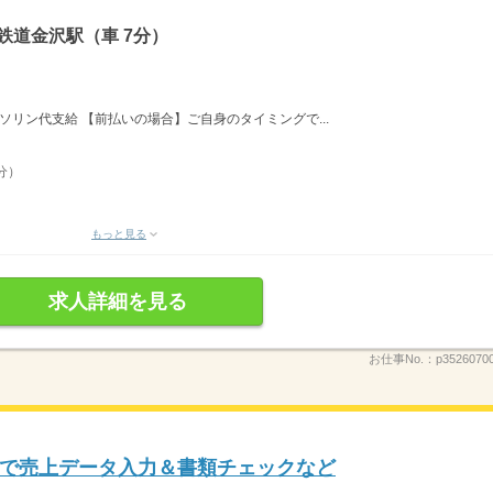
鉄道金沢駅（車 7分）
リン代支給 【前払いの場合】ご自身のタイミングで...
分）
もっと見る
求人詳細を見る
お仕事No.：
p3526070
で売上データ入力＆書類チェックなど