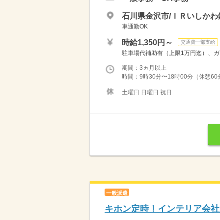
石川県金沢市/ＩＲいしかわ
車通勤OK
時給1,350円～
交通費一部支給
駐車場代補助有（上限1万円迄）、ガソ
期間：3ヵ月以上
時間：9時30分〜18時00分（休憩60
土曜日 日曜日 祝日
一般派遣
キホン定時！インテリア会社