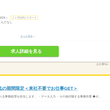
/24～
１ヶ月以内にスタート
ほとんどなし
もっと見る
求人詳細を見る
お仕事No.
迄の期間限定＜来社不要でお仕事GET＞
る事務処理を担当します。 ・データ入力 ・その他付随する事務作業 ◆ポ...