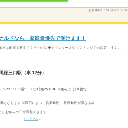
お仕事No.：
SC金沢/012/26
ドナルドなら、家庭最優先で働けます！
方は面接で教えてください◎ ◆カウンタースタッフ ・レジでの接客、注文...
川線三口駅（車 12分）
※22：00〜翌5：00は時給25％UP ※給与は1分単位で...
業時間となります ※曜日によって営業時間 勤務時間が異なる場...
て お休みの日が調整できます
もっと見る