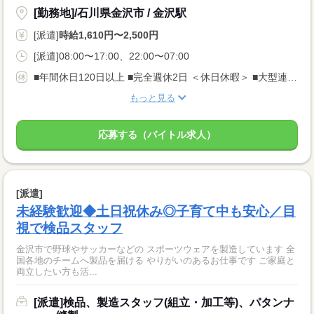
[勤務地]/石川県金沢市 / 金沢駅
[派遣]
時給1,610円〜2,500円
[派遣]08:00〜17:00、22:00〜07:00
■年間休日120日以上 ■完全週休2日 ＜休日休暇＞ ■大型連休あり ■長期休暇OK ■ご家庭都合のお休み調整OK ■産休・育休取得実績あり
もっと見る
応募する（バイトル求人）
[派遣]
未経験歓迎◆土日祝休み◎子育て中も安心／目
視で検品スタッフ
金沢市で野球やサッカーなどの スポーツウェアを製造しています 全
国各地のチームへ製品を届ける やりがいのあるお仕事です ご家庭と
両立したい方も活...
[派遣]検品、製造スタッフ(組立・加工等)、パタンナ