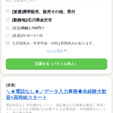
せん お客様のニーズ...
[派遣]携帯販売、販売その他、受付
[勤務地]/石川県金沢市
[派遣]
時給1,700円〜
[派遣]09:30〜17:45
土日祝休み、年末年始・GWは長期休みがあります。
もっと見る
応募する（バイトル求人）
[派遣]
＼★電話なし★／データ入力事務◆未経験大歓
迎×高時給スタート
電話対応なし 申請書やレシート、保証書などの画像を確認し 専用シ
ステムへ入力する事務のお仕事です お仕事内容 ・申請書類やレシー