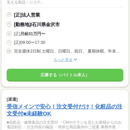
支える製品・システ...
[正]法人営業
[勤務地]/石川県金沢市
[正]
月給31万円〜
[正]09:00〜17:30
完全週休2日制 土曜日、日曜日、祝日、 夏期休暇、年末年始、GW、慶弔、創立記念日 年間有給休暇20日〜25日 年間休日日数127日
もっと見る
応募する（バイトル求人）
[派遣]
受信メインで安心！注文受付だけ！化粧品の注
文受付■未経験OK
■化粧品・健康食品の注文受付 ・CMやチラシを見たお客様からのお
電話対応 ・注文内容の確認 ・簡単な商品案内やご提案 事務作業 ・