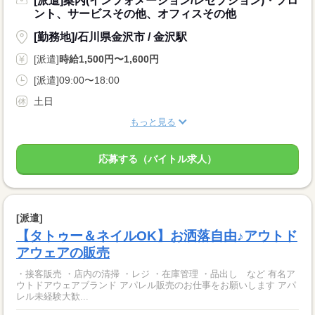
[派遣]案内(インフォメーション/レセプション)・フロ
ント、サービスその他、オフィスその他
[勤務地]/石川県金沢市 / 金沢駅
[派遣]
時給1,500円〜1,600円
[派遣]09:00〜18:00
土日
もっと見る
応募する（バイトル求人）
[派遣]
【タトゥー＆ネイルOK】お洒落自由♪アウトド
アウェアの販売
・接客販売 ・店内の清掃 ・レジ ・在庫管理 ・品出し など 有名ア
ウトドアウェアブランド アパレル販売のお仕事をお願いします アパ
レル未経験大歓...