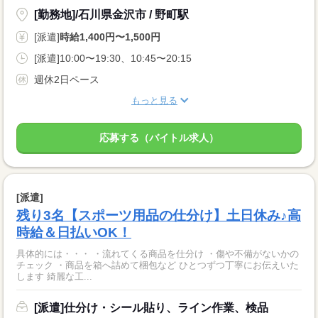
[勤務地]/石川県金沢市 / 野町駅
[派遣]
時給1,400円〜1,500円
[派遣]10:00〜19:30、10:45〜20:15
週休2日ペース
もっと見る
応募する（バイトル求人）
[派遣]
残り3名【スポーツ用品の仕分け】土日休み♪高
時給＆日払いOK！
具体的には・・・ ・流れてくる商品を仕分け ・傷や不備がないかの
チェック ・商品を箱へ詰めて梱包など ひとつずつ丁寧にお伝えいた
します 綺麗な工...
[派遣]仕分け・シール貼り、ライン作業、検品