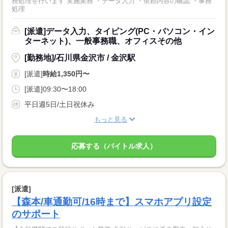
務処理を行います 実施業務 ・データ入力 ・依頼内容の確認 ・事務
処理
[派遣]データ入力、タイピング(PC・パソコン・イン
ターネット)、一般事務職、オフィスその他
[勤務地]/石川県金沢市 / 金沢駅
[派遣]
時給1,350円〜
[派遣]09:30〜18:00
平日週5日/土日祝休み
もっと見る
応募する（バイトル求人）
[派遣]
【森本/車通勤可/16時まで】スマホアプリ設定
のサポート