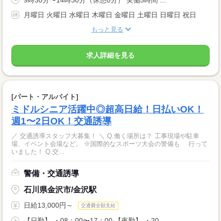
月曜日 火曜日 水曜日 木曜日 金曜日 土曜日 日曜日 祝日
もっと見る
求人詳細を見る
[パート・アルバイト]
ミドルシニア活躍中◎超高日給！日払いOK！
週1〜2日OK！交通誘導
／ 交通誘導スタッフ大募集！ ＼ Q.働く場所は？ 工事現場や駐車
場、イベント会場など。 ※国際的なスポーツ大会の警備も 行って
いました！ Q.交...
警備・交通誘導
石川県金沢市/金沢駅
日給13,000円～
交通費全額支給
【日勤】 ・08：00〜17：00 【夜勤】 ・20...