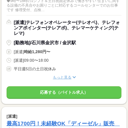
◆9時〜18時の1シフト＆土日祝固定休みで働きやすい 住まいに関す
る設備の不具合やお困りごとに対応するコールセンターでのお仕事
です 修理受付、点検...
[派遣]テレフォンオペレーター(テレオペ)、テレフォ
ンアポインター(テレアポ)、テレマーケティング(テ
レマ)
[勤務地]/石川県金沢市 / 金沢駅
[派遣]
時給1,280円〜
[派遣]09:00〜18:00
平日週5日の土日祝休み
もっと見る
応募する（バイトル求人）
[派遣]
最高1700円！未経験OK「ディーゼル」販売