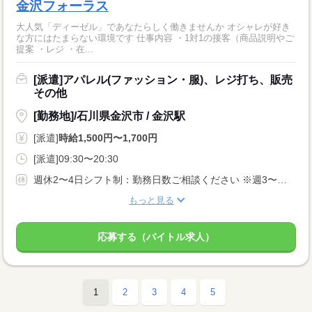
金沢フォーラス
大人気「ディーゼル」であなたらしく働きませんか オシャレが好き
な方にはたまらない環境です 仕事内容 ・1対1の接客（商品説明やご
提案 ・レジ ・在...
[派遣]アパレル(ファッション・服)、レジ打ち、販売
その他
[勤務地]/石川県金沢市 / 金沢駅
[派遣]
時給1,500円〜1,700円
[派遣]09:30〜20:30
週休2〜4日シフト制：勤務日数ご相談ください ※週3〜勤務相談可能
もっと見る
応募する（バイトル求人）
1
2
3
4
5