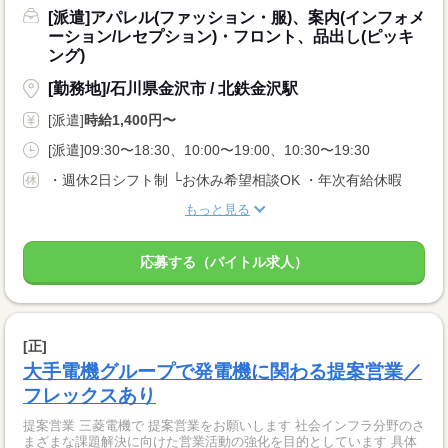
[派遣]アパレル(ファッション・服)、案内(インフォメ
ーション/レセプション)・フロント、品出し(ピッキ
ング)
[勤務地]/石川県金沢市 / 北鉄金沢駅
[派遣]
時給1,400円〜
[派遣]09:30〜18:30、10:00〜19:00、10:30〜19:30
・週休2日シフト制 └お休み希望相談OK ・年次有給休暇
もっと見る
応募する（バイトル求人）
[正]
大手電機グループで発電機に関わる提案営業／
フレックスあり
提案営業 三菱電機で 提案営業をお願いします 社会インフラ分野のさ
まざまな課題解決に向けた営業活動の強化を目的としています 具体