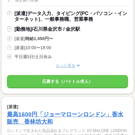
ト、保証書の画像...
[派遣]データ入力、タイピング(PC・パソコン・イン
ターネット)、一般事務職、営業事務
[勤務地]/石川県金沢市 / 金沢駅
[派遣]
時給1,450円〜
[派遣]10:00〜18:00
平日週5日/土日休み
もっと見る
応募する（バイトル求人）
[派遣]
最高1600円「ジョーマローンロンドン」香水
販売 香林坊大和
ロンドンで生まれた気品溢れるフレグランス JO MALONE LONDON