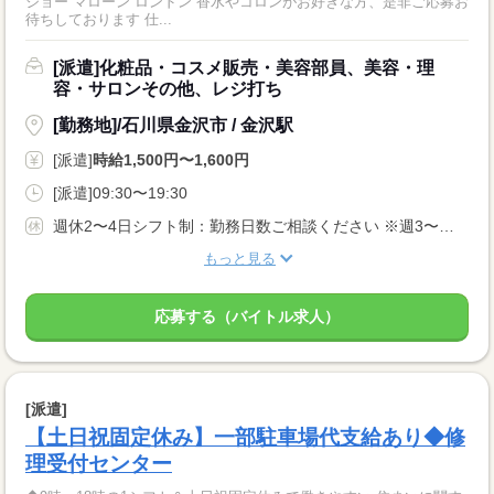
ジョー マローン ロンドン 香水やコロンがお好きな方、是非ご応募お
待ちしております 仕...
[派遣]化粧品・コスメ販売・美容部員、美容・理
容・サロンその他、レジ打ち
[勤務地]/石川県金沢市 / 金沢駅
[派遣]
時給1,500円〜1,600円
[派遣]09:30〜19:30
週休2〜4日シフト制：勤務日数ご相談ください ※週3〜勤務相談可能
もっと見る
応募する（バイトル求人）
[派遣]
【土日祝固定休み】一部駐車場代支給あり◆修
理受付センター