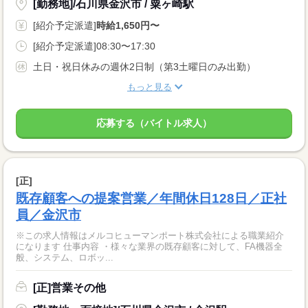
[勤務地]/石川県金沢市 / 粟ヶ崎駅
[紹介予定派遣]
時給1,650円〜
[紹介予定派遣]08:30〜17:30
土日・祝日休みの週休2日制（第3土曜日のみ出勤）
もっと見る
応募する（バイトル求人）
[正]
既存顧客への提案営業／年間休日128日／正社
員／金沢市
※この求人情報はメルコヒューマンポート株式会社による職業紹介
になります 仕事内容 ・様々な業界の既存顧客に対して、FA機器全
般、システム、ロボッ...
[正]営業その他