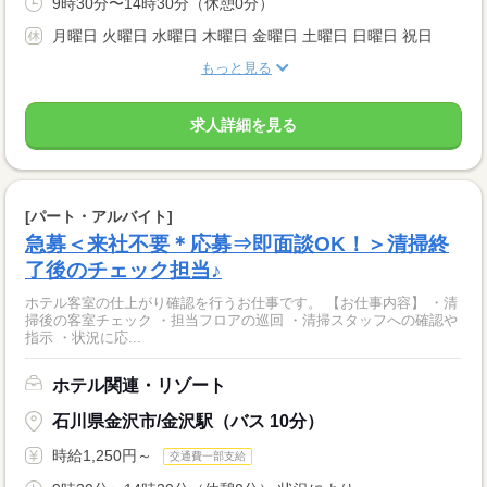
9時30分〜14時30分（休憩0分）
月曜日 火曜日 水曜日 木曜日 金曜日 土曜日 日曜日 祝日
もっと見る
求人詳細を見る
[パート・アルバイト]
急募＜来社不要＊応募⇒即面談OK！＞清掃終
了後のチェック担当♪
ホテル客室の仕上がり確認を行うお仕事です。 【お仕事内容】 ・清
掃後の客室チェック ・担当フロアの巡回 ・清掃スタッフへの確認や
指示 ・状況に応...
ホテル関連・リゾート
石川県金沢市/金沢駅（バス 10分）
時給1,250円～
交通費一部支給