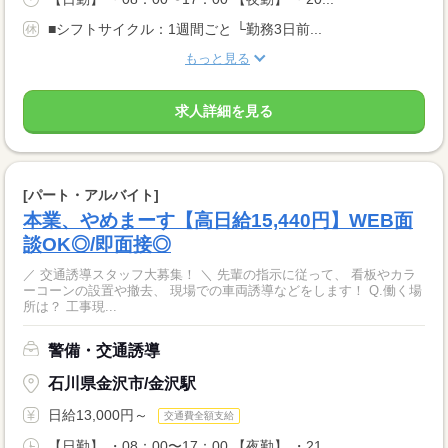
■シフトサイクル：1週間ごと └勤務3日前...
もっと見る
求人詳細を見る
[パート・アルバイト]
本業、やめまーす【高日給15,440円】WEB面
談OK◎/即面接◎
／ 交通誘導スタッフ大募集！ ＼ 先輩の指示に従って、 看板やカラ
ーコーンの設置や撤去、 現場での車両誘導などをします！ Q.働く場
所は？ 工事現...
警備・交通誘導
石川県金沢市/金沢駅
日給13,000円～
交通費全額支給
【日勤】 ・08：00〜17：00 【夜勤】 ・21...