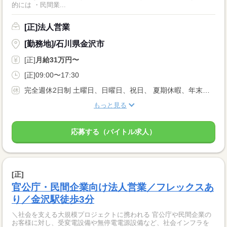
的には ・民間業...
[正]法人営業
[勤務地]/石川県金沢市
[正]
月給31万円〜
[正]09:00〜17:30
完全週休2日制 土曜日、日曜日、祝日、 夏期休暇、年末年始、GW、慶弔、創立記念日 年間有給休暇20日〜25日 年間休日日数127日
もっと見る
応募する（バイトル求人）
[正]
官公庁・民間企業向け法人営業／フレックスあ
り／金沢駅徒歩3分
＼社会を支える大規模プロジェクトに携われる 官公庁や民間企業の
お客様に対し、受変電設備や無停電電源設備など、社会インフラを