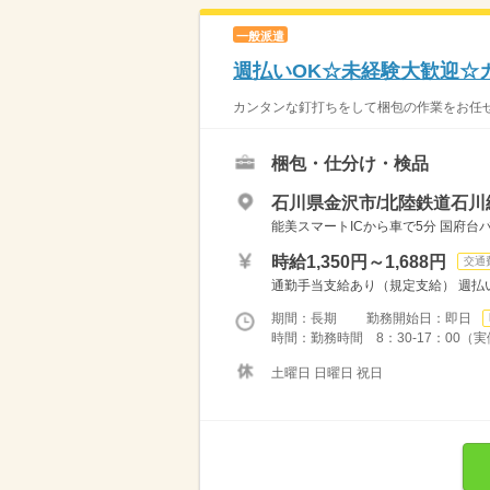
一般派遣
週払いOK☆未経験大歓迎☆
カンタンな釘打ちをして梱包の作業をお任せ
梱包・仕分け・検品
石川県金沢市/北陸鉄道石川
能美スマートICから車で5分 国府台
時給1,350円～1,688円
交通
通勤手当支給あり（規定支給） 週払
期間：長期 勤務開始日：即日
時間：勤務時間 8：30-17：00（実
土曜日 日曜日 祝日