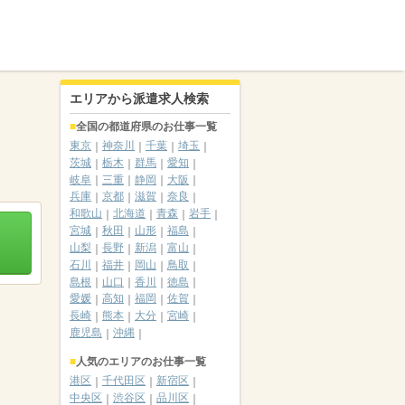
エリアから派遣求人検索
全国の都道府県のお仕事一覧
東京
神奈川
千葉
埼玉
茨城
栃木
群馬
愛知
岐阜
三重
静岡
大阪
兵庫
京都
滋賀
奈良
和歌山
北海道
青森
岩手
宮城
秋田
山形
福島
山梨
長野
新潟
富山
石川
福井
岡山
鳥取
島根
山口
香川
徳島
愛媛
高知
福岡
佐賀
長崎
熊本
大分
宮崎
鹿児島
沖縄
人気のエリアのお仕事一覧
港区
千代田区
新宿区
中央区
渋谷区
品川区