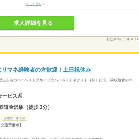
もっと見る
求人詳細を見る
お仕事No.：
3414_14
エリマネ経験者の方歓迎！土日祝休み
歴史をもつハーベストグループのハーベストネクスト（株）にて、学校給食のエ...
サービス系
鉄道金沢駅（徒歩 3分）
交通費一部支給
 【交通費備考】