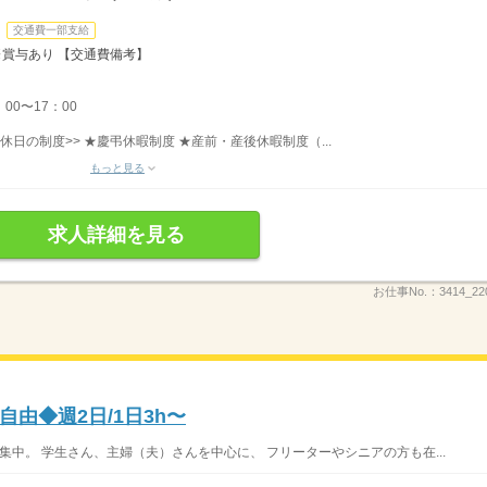
交通費一部支給
 ※賞与あり 【交通費備考】
00〜17：00
 休日の制度>> ★慶弔休暇制度 ★産前・産後休暇制度（...
もっと見る
求人詳細を見る
お仕事No.：
3414_22
由◆週2日/1日3h〜
集中。 学生さん、主婦（夫）さんを中心に、 フリーターやシニアの方も在...