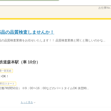
お仕事No
工部品の品質検査しませんか！
の品質検査業務をお任せいたします！！ 品質検査業務と聞くと難しいのかな...
鉄道森本駅（車 10分）
費一部支給
いOK！
即日スタート
働7時間50分） ※9：00〜16：00などのパートタイムOK 休憩時...
もっと見る