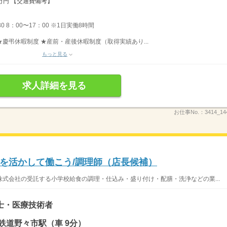
6万円 【交通費備考】
30 8：00〜17：00 ※1日実働8時間
 ★慶弔休暇制度 ★産前・産後休暇制度（取得実績あり...
もっと見る
求人詳細を見る
お仕事No.：
3414_14
を活かして働こう/調理師（店長候補）
式会社の受託する小学校給食の調理・仕込み・盛り付け・配膳・洗浄などの業...
士・医療技術者
鉄道野々市駅（車 9分）