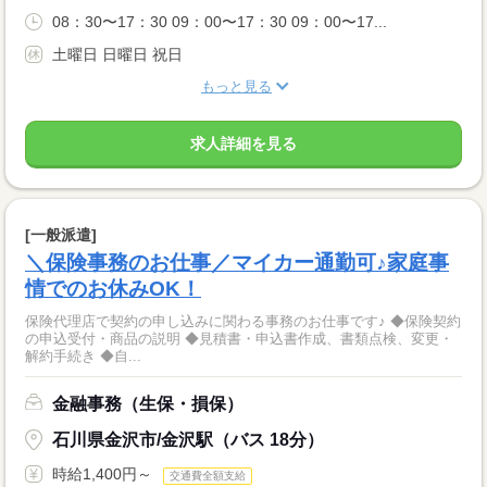
08：30〜17：30 09：00〜17：30 09：00〜17...
土曜日 日曜日 祝日
もっと見る
求人詳細を見る
[一般派遣]
＼保険事務のお仕事／マイカー通勤可♪家庭事
情でのお休みOK！
保険代理店で契約の申し込みに関わる事務のお仕事です♪ ◆保険契約
の申込受付・商品の説明 ◆見積書・申込書作成、書類点検、変更・
解約手続き ◆自...
金融事務（生保・損保）
石川県金沢市/金沢駅（バス 18分）
時給1,400円～
交通費全額支給