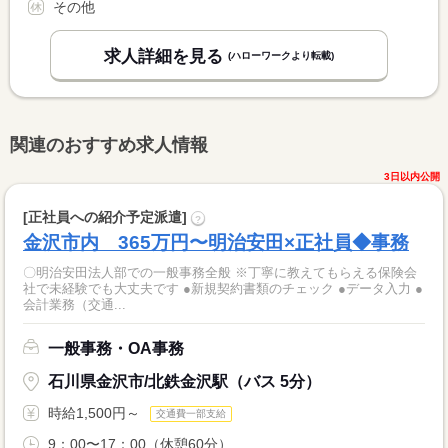
その他
求人詳細を見る
(ハローワークより転載)
関連のおすすめ求人情報
3日以内公開
[正社員への紹介予定派遣]
?
金沢市内 365万円〜明治安田×正社員◆事務
〇明治安田法人部での一般事務全般 ※丁寧に教えてもらえる保険会
社で未経験でも大丈夫です ●新規契約書類のチェック ●データ入力 ●
会計業務（交通...
一般事務・OA事務
石川県金沢市/北鉄金沢駅（バス 5分）
時給1,500円～
交通費一部支給
9：00〜17：00（休憩60分）