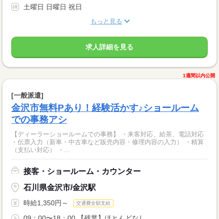
土曜日 日曜日 祝日
もっと見る
求人詳細を見る
1週間以内公開
[一般派遣]
金沢市無料Pあり！経験活かす♪ショールーム
での事務アシ
【ディーラーショールームでの事務】 ・来客対応、給茶、電話対応
・伝票入力（新車・中古車など販売内容・修理内容の入力） ・精算
（支払い対応） ・...
接客・ショールーム・カウンター
石川県金沢市/金沢駅
時給1,350円～
交通費全額支給
09：00〜18：00 【残業】ほとんどなし