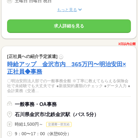
土曜日 日曜日 祝日
もっと見る
求人詳細を見る
3日以内公開
[正社員への紹介予定派遣]
?
時給アップ 金沢市内 365万円〜明治安田×
正社員◆事務
〇明治安田法人部での一般事務全般 ※丁寧に教えてもらえる保険会
社で未経験でも大丈夫です ●新規契約書類のチェック ●データ入力 ●
会計業務（交通...
一般事務・OA事務
石川県金沢市/北鉄金沢駅（バス 5分）
時給1,500円～
交通費一部支給
9：00〜17：00（休憩60分）