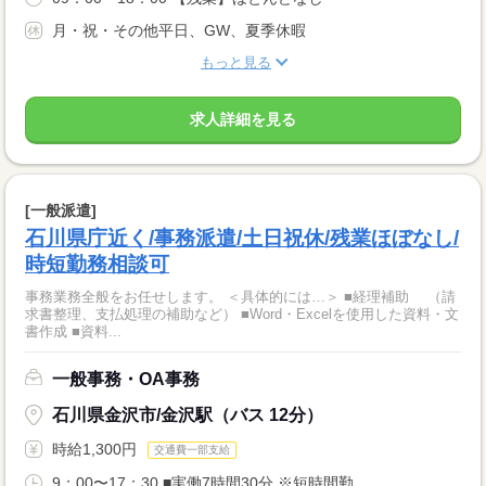
月・祝・その他平日、GW、夏季休暇
もっと見る
求人詳細を見る
[一般派遣]
石川県庁近く/事務派遣/土日祝休/残業ほぼなし/
時短勤務相談可
事務業務全般をお任せします。 ＜具体的には…＞ ■経理補助 （請
求書整理、支払処理の補助など） ■Word・Excelを使用した資料・文
書作成 ■資料...
一般事務・OA事務
石川県金沢市/金沢駅（バス 12分）
時給1,300円
交通費一部支給
9：00〜17：30 ■実働7時間30分 ※短時間勤...