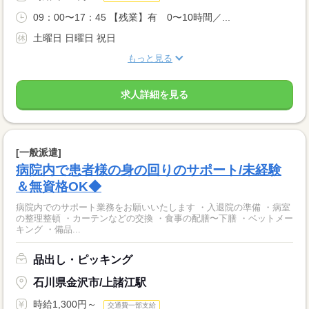
09：00〜17：45 【残業】有 0〜10時間／...
土曜日 日曜日 祝日
もっと見る
求人詳細を見る
[一般派遣]
病院内で患者様の身の回りのサポート/未経験
＆無資格OK◆
病院内でのサポート業務をお願いいたします ・入退院の準備 ・病室
の整理整頓 ・カーテンなどの交換 ・食事の配膳〜下膳 ・ベットメー
キング ・備品...
品出し・ピッキング
石川県金沢市/上諸江駅
時給1,300円～
交通費一部支給