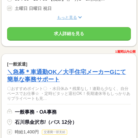
土曜日 日曜日 祝日
もっと見る
求人詳細を見る
1週間以内公開
[一般派遣]
＼急募＊車通勤OK／大手住宅メーカーGにて
簡単な事務サポート
〇おすすめポイント〇 ・水日休み＊残業なし！連勤も少なく、自分
ペースでお仕事☆ ・定時ピタッと退社OK！長期連休等もしっかりあ
りプライベートも充...
一般事務・OA事務
石川県金沢市/（バス 12分）
時給1,400円
交通費一部支給