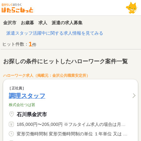
金沢市 お歳暮 求人 派遣の求人募集
派遣スタッフ活躍中に関する求人情報を見てみる
1
ヒット件数：
件
お探しの条件にヒットしたハローワーク案件一覧
ハローワーク求人（掲載元：金沢公共職業安定所）
正社員
調理スタッフ
株式会社つば甚
石川県金沢市
185,000円〜205,000円 ※フルタイム求人の場合は月額（換算額）、パート求人の場合は時間額を表示しています。
変形労働時間制 変形労働時間制の単位 １年単位 又は 7時00分〜20時00分の時間の間の8時間以上 就業時間に関する特記事項 シフト制（応相談） 、 中抜け（１〜５時間あり） <BR> ※前後１〜２時間の就業時間変更の場合あり <BR> ※仕込み等の状況により、早上がりの日もあります。