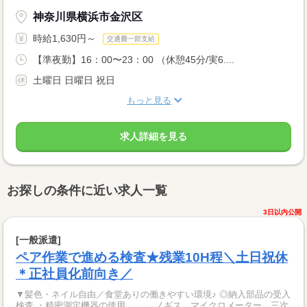
神奈川県横浜市金沢区
時給1,630円～
交通費一部支給
【準夜勤】16：00〜23：00 （休憩45分/実6....
土曜日 日曜日 祝日
もっと見る
求人詳細を見る
お探しの条件に近い求人一覧
3日以内公開
[一般派遣]
ペア作業で進める検査★残業10H程＼土日祝休
＊正社員化前向き／
▼髪色・ネイル自由／食堂ありの働きやすい環境♪ ◎納入部品の受入
検査 ・精密測定機器の使用 →ノギス、マイクロメーター、三次