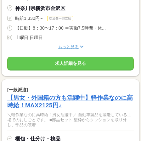
神奈川県横浜市金沢区
時給1,330円～
交通費一部支給
【日勤】8：30〜17：00 ⇒実働7.5時間・休...
土曜日 日曜日
もっと見る
求人詳細を見る
[一般派遣]
【男女・外国籍の方も活躍中】軽作業なのに高
時給！MAX2125円♪
＼軽作業なのに高時給！男女活躍中／ 自動車製品を製造している工
場でのおしごとです。 ■部品セット 型枠からクッションを取り外
し、部品の装着 ...
梱包・仕分け・検品