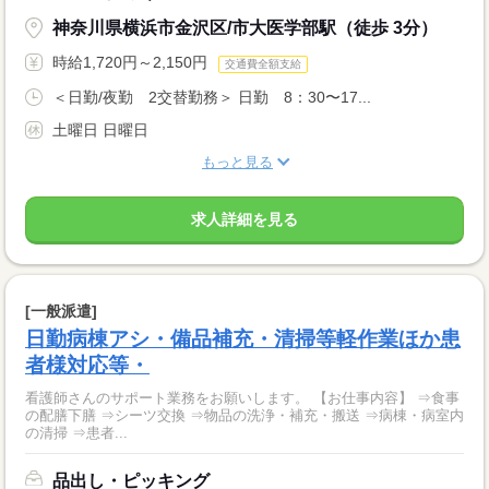
神奈川県横浜市金沢区/市大医学部駅（徒歩 3分）
時給1,720円～2,150円
交通費全額支給
＜日勤/夜勤 2交替勤務＞ 日勤 8：30〜17...
土曜日 日曜日
もっと見る
求人詳細を見る
[一般派遣]
日勤病棟アシ・備品補充・清掃等軽作業ほか患
者様対応等・
看護師さんのサポート業務をお願いします。 【お仕事内容】 ⇒食事
の配膳下膳 ⇒シーツ交換 ⇒物品の洗浄・補充・搬送 ⇒病棟・病室内
の清掃 ⇒患者...
品出し・ピッキング