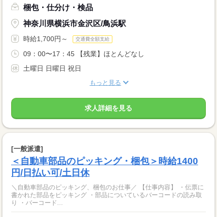
梱包・仕分け・検品
神奈川県横浜市金沢区/鳥浜駅
時給1,700円～
交通費全額支給
09：00〜17：45 【残業】ほとんどなし
土曜日 日曜日 祝日
もっと見る
求人詳細を見る
[一般派遣]
＜自動車部品のピッキング・梱包＞時給1400
円/日払い可/土日休
＼自動車部品のピッキング、梱包のお仕事／ 【仕事内容】 ・伝票に
書かれた部品をピッキング ・部品についているバーコードの読み取
り ・バーコード...