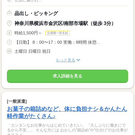
ら、伝票に書かれ...
品出し・ピッキング
神奈川県横浜市金沢区/南部市場駅（徒歩 3分）
時給1,500円～
交通費一部支給
【日勤】 8：00〜17：00 実働：8時間 休憩...
土曜日 日曜日 祝日
もっと見る
求人詳細を見る
[一般派遣]
お菓子の箱詰めなど、体に負担ナシ＆かんたん
軽作業がたくさん♪
「カンタンなお仕事からはじめていきたい」 「久しぶりに働きにで
るから不安…」 そんな方には おかしの”箱詰め”や”仕分け”のお仕事が
オススメ...