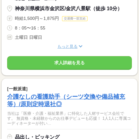
神奈川県横浜市金沢区/金沢八景駅（徒歩 10分）
時給1,500円～1,875円
交通費一部支給
8：05〜16：55
土曜日 日曜日
もっと見る
求人詳細を見る
[一般派遣]
介護なしの看護助手（シーツ交換や備品補充
等）/原則定時退社◎
当社は「医療・介護・福祉業界」に特化した人材サービス会社で
す。 無資格・未経験からのお仕事デビューも応援！ 1人1人に専属コ
ーディネーターが付い...
品出し・ピッキング