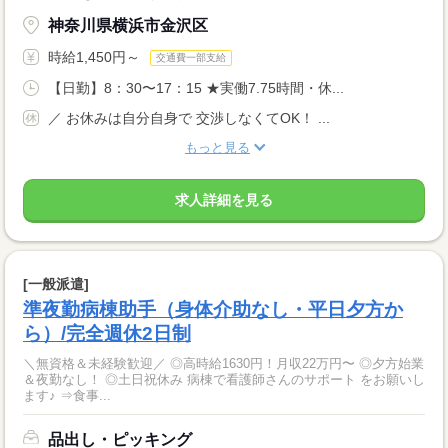
神奈川県横浜市金沢区
時給1,450円～
交通費一部支給
【日勤】8：30〜17：15 ★実働7.75時間・休...
／ お休みは自分自身で 交渉しなくてOK！ ...
もっと見る
求人詳細を見る
[一般派遣]
準夜勤病棟助手（身体介助なし・平日夕方か
ら）/完全週休2日制
＼無資格＆未経験歓迎／ ◎高時給1630円！月収22万円〜 ◎夕方始業
＆夜勤なし！ ◎土日祝休み 病棟で看護師さんのサポート をお願いし
ます♪ ⇒食事...
品出し・ピッキング