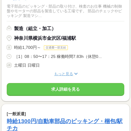
電子部品のピッキング・部品の取り付け、検査のお仕事 機械の制御
盤やモーターの部品を製造している工場です。 部品のチェックやピ
ッキング 製造マシ...
製造（組立・加工）
神奈川県横浜市金沢区/福浦駅
時給1,700円～
交通費一部支給
［1］08：50〜17：25 稼働時間7.83h（休憩0...
土曜日 日曜日
もっと見る
求人詳細を見る
[一般派遣]
時給1300円/自動車部品のピッキング・梱包/駅
チカ