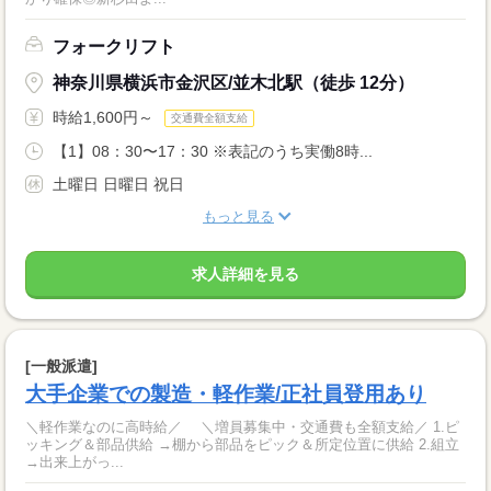
フォークリフト
神奈川県横浜市金沢区/並木北駅（徒歩 12分）
時給1,600円～
交通費全額支給
【1】08：30〜17：30 ※表記のうち実働8時...
土曜日 日曜日 祝日
もっと見る
求人詳細を見る
[一般派遣]
大手企業での製造・軽作業/正社員登用あり
＼軽作業なのに高時給／ ＼増員募集中・交通費も全額支給／ 1.ピ
ッキング＆部品供給 →棚から部品をピック＆所定位置に供給 2.組立
→出来上がっ...