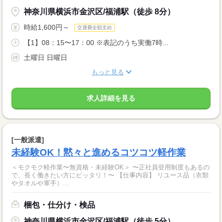
神奈川県横浜市金沢区/福浦駅（徒歩 8分）
時給1,600円～
交通費全額支給
【1】08：15〜17：00 ※表記のうち実働7時...
土曜日 日曜日
もっと見る
求人詳細を見る
[一般派遣]
未経験OK！黙々と進めるコツコツ軽作業
＜モクモク軽作業〜無資格・未経験OK＞ 〜正社員登用制度もあるの
で、長く働きたい方にピッタリ！〜 【仕事内容】 リユース品（衣類
やタオルや軍手）...
梱包・仕分け・検品
神奈川県横浜市金沢区/福浦駅（徒歩 5分）