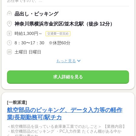
お仕事ですので、...
品出し・ピッキング
神奈川県横浜市金沢区/並木北駅（徒歩 12分）
時給1,300円～
交通費一部支給
8：30〜17：30 ※休憩60分
土曜日 日曜日
もっと見る
求人詳細を見る
[一般派遣]
航空部品のピッキング、データ入力等の軽作
業/長期勤務可/駅チカ
＜航空機部品を扱っている倉庫兼工業でのおしごと＞ 【業務内容】
・航空機部品のピッキング ・PC入力作業 たくさん棚がある中か