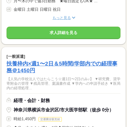
月〜木の中で週3日勤務 ★曜日固定もOK★ ...
金曜日 土曜日 日曜日 祝日
もっと見る
求人詳細を見る
[一般派遣]
扶養枠内×週1〜2日＆5時間/学部内での経理事
務＠1450円
【人気の学校法人ではたらこう☆週1日〜2日のみ♪】 ▼研究費、奨学
寄附金の管理 ▼残高管理、稟議書作成 ▼学内への申請手続き ▼医局
内の経理処理...
経理・会計・財務
神奈川県横浜市金沢区/市大医学部駅（徒歩 0分）
時給1,450円
交通費全額支給