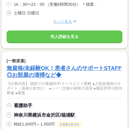
16：30〜22：00 （実働5時間30分） ＊残業...
土曜日 日曜日
もっと見る
求人詳細を見る
[一般派遣]
無資格/未経験OK！患者さんのサポートSTAFF
◎お部屋の清掃など◆
【仕事内容】 病院での看護助手/ナースエイド業務 ●入院患者様のサ
ポート（身体介助含む） ●シーツ交換や病室の清掃 ●備品管理や院内
整備 ●看護...
看護助手
神奈川県横浜市金沢区/福浦駅
時給1,600円～1,950円
交通費全額支給