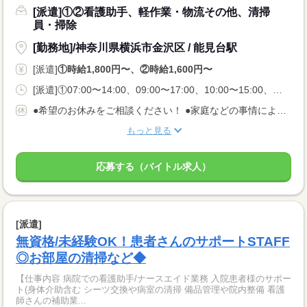
[派遣]①②看護助手、軽作業・物流その他、清掃
員・掃除
[勤務地]/神奈川県横浜市金沢区 / 能見台駅
[派遣]
①時給1,800円〜、②時給1,600円〜
[派遣]①07:00〜14:00、09:00〜17:00、10:00〜15:00、②07:00〜14:00、09:30〜16:30、11:00〜18:00
●希望のお休みをご相談ください！ ●家庭などの事情によるお休み調整OK 「土日休み」「扶養内」など 希望に合わせてお仕事をご紹介します。
もっと見る
応募する（バイトル求人）
[派遣]
無資格/未経験OK！患者さんのサポートSTAFF
◎お部屋の清掃など◆
【仕事内容 病院での看護助手/ナースエイド業務 入院患者様のサポー
ト(身体介助含む シーツ交換や病室の清掃 備品管理や院内整備 看護
師さんの補助業...