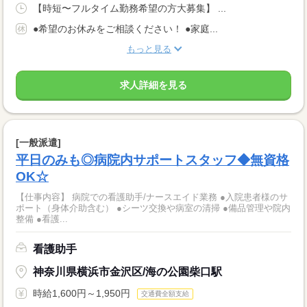
【時短〜フルタイム勤務希望の方大募集】 ...
●希望のお休みをご相談ください！ ●家庭...
もっと見る
求人詳細を見る
[一般派遣]
平日のみも◎病院内サポートスタッフ◆無資格
OK☆
【仕事内容】 病院での看護助手/ナースエイド業務 ●入院患者様のサ
ポート（身体介助含む） ●シーツ交換や病室の清掃 ●備品管理や院内
整備 ●看護...
看護助手
神奈川県横浜市金沢区/海の公園柴口駅
時給1,600円～1,950円
交通費全額支給