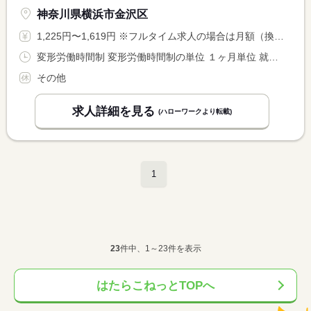
神奈川県横浜市金沢区
1,225円〜1,619円 ※フルタイム求人の場合は月額（換算額）、パート求人の場合は時間額を表示しています。
変形労働時間制 変形労働時間制の単位 １ヶ月単位 就業時間１ 8時00分〜10時00分 就業時間２ 12時45分〜13時45分 就業時間３ 16時20分〜18時20分 就業時間に関する特記事項 ※勤務時間相談可 <BR> ※（２）の昼間の１時間のみなど、いずれかのみの勤務も可
その他
求人詳細を見る
(ハローワークより転載)
1
23
件中、1～23件を表示
はたらこねっとTOPへ