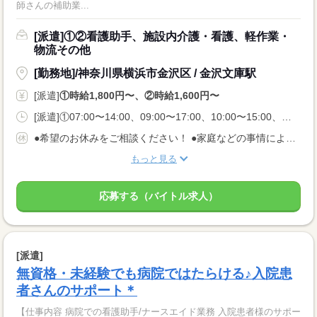
師さんの補助業...
[派遣]①②看護助手、施設内介護・看護、軽作業・
物流その他
[勤務地]/神奈川県横浜市金沢区 / 金沢文庫駅
[派遣]
①時給1,800円〜、②時給1,600円〜
[派遣]①07:00〜14:00、09:00〜17:00、10:00〜15:00、②07:00〜14:00、09:30〜16:30、11:00〜18:00
●希望のお休みをご相談ください！ ●家庭などの事情によるお休み調整OK 「土日休み」「扶養内」など 希望に合わせてお仕事をご紹介します。
もっと見る
応募する（バイトル求人）
[派遣]
無資格・未経験でも病院ではたらける♪入院患
者さんのサポート＊
【仕事内容 病院での看護助手/ナースエイド業務 入院患者様のサポー