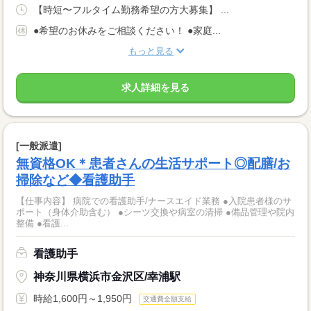
【時短〜フルタイム勤務希望の方大募集】 ...
●希望のお休みをご相談ください！ ●家庭...
もっと見る
求人詳細を見る
[一般派遣]
無資格OK＊患者さんの生活サポート◎配膳/お
掃除など◆看護助手
【仕事内容】 病院での看護助手/ナースエイド業務 ●入院患者様のサ
ポート（身体介助含む） ●シーツ交換や病室の清掃 ●備品管理や院内
整備 ●看護...
看護助手
神奈川県横浜市金沢区/幸浦駅
時給1,600円～1,950円
交通費全額支給