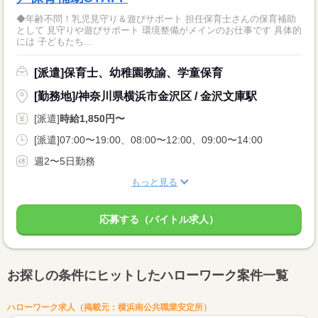
◆年齢不問！乳児見守り＆遊びサポート 担任保育士さんの保育補助
として 見守りや遊びサポート 環境整備がメインのお仕事です 具体的
には 子どもたち...
[派遣]保育士、幼稚園教諭、学童保育
[勤務地]/神奈川県横浜市金沢区 / 金沢文庫駅
[派遣]
時給1,850円〜
[派遣]07:00〜19:00、08:00〜12:00、09:00〜14:00
週2〜5日勤務
もっと見る
応募する（バイトル求人）
お探しの条件にヒットしたハローワーク案件一覧
ハローワーク求人（掲載元：横浜南公共職業安定所）