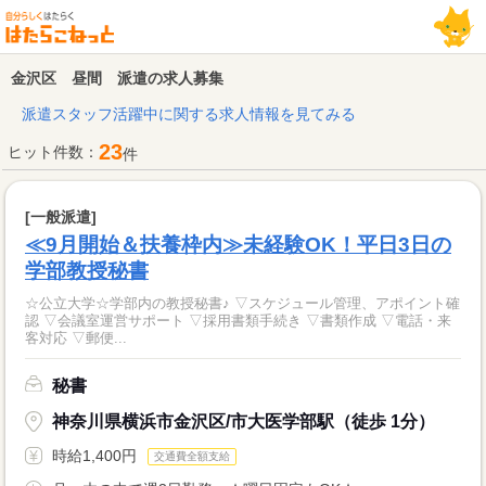
金沢区 昼間 派遣の求人募集
派遣スタッフ活躍中に関する求人情報を見てみる
23
ヒット件数：
件
[一般派遣]
≪9月開始＆扶養枠内≫未経験OK！平日3日の
学部教授秘書
☆公立大学☆学部内の教授秘書♪ ▽スケジュール管理、アポイント確
認 ▽会議室運営サポート ▽採用書類手続き ▽書類作成 ▽電話・来
客対応 ▽郵便...
秘書
神奈川県横浜市金沢区/市大医学部駅（徒歩 1分）
時給1,400円
交通費全額支給