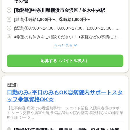
その他
[勤務地]/神奈川県横浜市金沢区 / 並木中央駅
[派遣]
①時給1,800円〜、②時給1,600円〜
[派遣]①07:00〜14:00、09:00〜17:00、10:00〜15:00、②07:00〜14:00、09:30〜16:30、11:00〜18:00
●希望のお休みをご相談ください！ ●家庭などの事情によるお休み調整OK 「土日休み」「扶養内」など 希望に合わせてお仕事をご紹介します。
もっと見る
応募する（バイトル求人）
[派遣]
日勤のみ♪平日のみもOK◎病院内サポートスタ
ッフ◆無資格OK☆
【仕事内容 病院での看護助手/ナースエイド業務 入院患者様のサポー
ト シーツ交換や病室の清掃 備品管理や院内整備 看護師さんの補助業
務全般 シーツ...