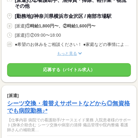
[派遣]①②看護助手、清掃員・掃除、軽作業・物流
その他
[勤務地]/神奈川県横浜市金沢区 / 南部市場駅
[派遣]
①時給1,800円〜、②時給1,600円〜
[派遣]①②09:00〜18:00
●希望のお休みをご相談ください！ ●家庭などの事情によるお休み調整OK 「土日休み」「扶養内」など 希望に合わせてお仕事をご紹介します。
もっと見る
応募する（バイトル求人）
[派遣]
シーツ交換・着替えサポートなどから◎無資格
でも病院勤務♪*
【仕事内容 病院での看護助手/ナースエイド業務 入院患者様のサポー
ト(身体介助含む シーツ交換や病室の清掃 備品管理や院内整備 看護
師さんの補助業...