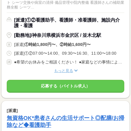
ト シーツ交換や病室の清掃 備品管理や院内整備 看護師さんの補助業
務全般 シーツ...
[派遣]①②看護助手、看護師・准看護師、施設内介
護・看護
[勤務地]/神奈川県横浜市金沢区 / 並木北駅
[派遣]
①時給1,800円〜、②時給1,600円〜
[派遣]①②07:00〜14:00、09:30〜16:30、11:00〜18:00
●希望のお休みをご相談ください！ ●家庭などの事情によるお休み調整OK 「土日休み」「扶養内」など 希望に合わせてお仕事をご紹介します。
もっと見る
応募する（バイトル求人）
[派遣]
無資格OK*患者さんの生活サポート◎配膳/お掃
除など◆看護助手