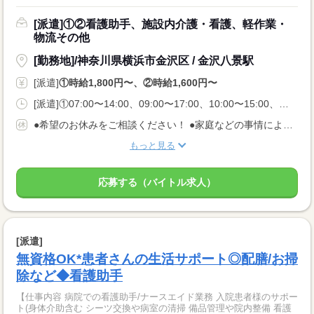
[派遣]①②看護助手、施設内介護・看護、軽作業・
物流その他
[勤務地]/神奈川県横浜市金沢区 / 金沢八景駅
[派遣]
①時給1,800円〜、②時給1,600円〜
[派遣]①07:00〜14:00、09:00〜17:00、10:00〜15:00、②07:00〜14:00、09:30〜16:30、11:00〜18:00
●希望のお休みをご相談ください！ ●家庭などの事情によるお休み調整OK 「土日休み」「扶養内」など 希望に合わせてお仕事をご紹介します。
もっと見る
応募する（バイトル求人）
[派遣]
無資格OK*患者さんの生活サポート◎配膳/お掃
除など◆看護助手
【仕事内容 病院での看護助手/ナースエイド業務 入院患者様のサポー
ト(身体介助含む シーツ交換や病室の清掃 備品管理や院内整備 看護