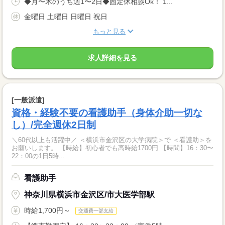
◆月〜木のうち週1〜2日◆固定休相談Ok！ 1...
金曜日 土曜日 日曜日 祝日
もっと見る
求人詳細を見る
[一般派遣]
資格・経験不要の看護助手（身体介助一切な
し）/完全週休2日制
＼60代以上も活躍中／ ＜横浜市金沢区の大学病院＞で ＜看護助＞を
お願いします。 【時給】初心者でも高時給1700円 【時間】16：30〜
22：00の1日5時...
看護助手
神奈川県横浜市金沢区/市大医学部駅
時給1,700円～
交通費一部支給