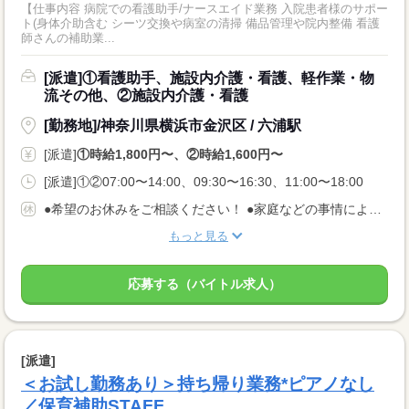
【仕事内容 病院での看護助手/ナースエイド業務 入院患者様のサポー
ト(身体介助含む シーツ交換や病室の清掃 備品管理や院内整備 看護
師さんの補助業...
[派遣]①看護助手、施設内介護・看護、軽作業・物
流その他、②施設内介護・看護
[勤務地]/神奈川県横浜市金沢区 / 六浦駅
[派遣]
①時給1,800円〜、②時給1,600円〜
[派遣]①②07:00〜14:00、09:30〜16:30、11:00〜18:00
●希望のお休みをご相談ください！ ●家庭などの事情によるお休み調整OK 「土日休み」「扶養内」など 希望に合わせてお仕事をご紹介します。
もっと見る
応募する（バイトル求人）
[派遣]
＜お試し勤務あり＞持ち帰り業務*ピアノなし
／保育補助STAFF