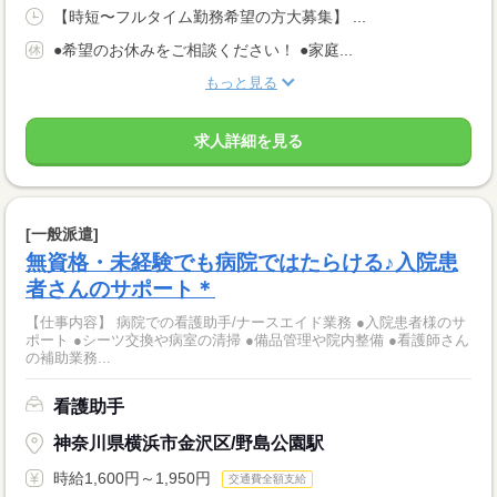
【時短〜フルタイム勤務希望の方大募集】 ...
●希望のお休みをご相談ください！ ●家庭...
もっと見る
求人詳細を見る
[一般派遣]
無資格・未経験でも病院ではたらける♪入院患
者さんのサポート＊
【仕事内容】 病院での看護助手/ナースエイド業務 ●入院患者様のサ
ポート ●シーツ交換や病室の清掃 ●備品管理や院内整備 ●看護師さん
の補助業務...
看護助手
神奈川県横浜市金沢区/野島公園駅
時給1,600円～1,950円
交通費全額支給