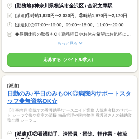
[勤務地]/神奈川県横浜市金沢区 / 金沢文庫駅
[派遣]
①時給1,820円〜2,020円、②時給1,970円〜2,170円
[派遣]①②07:00〜16:00、09:00〜18:00、11:00〜20:00
◆長期休暇の取得もOK 勤務曜日やお休み希望はお気軽にご相談ください。 やむを得ない急なお休みにも理解のある職場です。
もっと見る
応募する（バイトル求人）
[派遣]
日勤のみ♪平日のみもOK◎病院内サポートスタ
ッフ◆無資格OK☆
【仕事内容 病院での看護助手/ナースエイド業務 入院患者様のサポー
ト シーツ交換や病室の清掃 備品管理や院内整備 看護師さんの補助業
務全般 シーツ...
[派遣]①②看護助手、清掃員・掃除、軽作業・物流