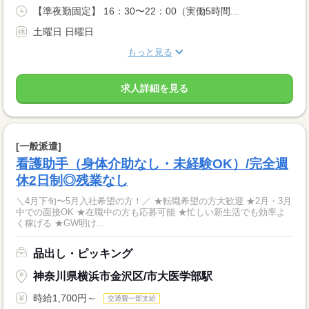
【準夜勤固定】 16：30〜22：00（実働5時間...
土曜日 日曜日
もっと見る
求人詳細を見る
[一般派遣]
看護助手（身体介助なし・未経験OK）/完全週
休2日制◎残業なし
＼4月下旬〜5月入社希望の方！／ ★転職希望の方大歓迎 ★2月・3月
中での面接OK ★在職中の方も応募可能 ★忙しい新生活でも効率よ
く稼げる ★GW明け...
品出し・ピッキング
神奈川県横浜市金沢区/市大医学部駅
時給1,700円～
交通費一部支給