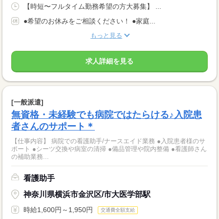
【時短〜フルタイム勤務希望の方大募集】 ...
●希望のお休みをご相談ください！ ●家庭...
もっと見る
求人詳細を見る
[一般派遣]
無資格・未経験でも病院ではたらける♪入院患
者さんのサポート＊
【仕事内容】 病院での看護助手/ナースエイド業務 ●入院患者様のサ
ポート ●シーツ交換や病室の清掃 ●備品管理や院内整備 ●看護師さん
の補助業務...
看護助手
神奈川県横浜市金沢区/市大医学部駅
時給1,600円～1,950円
交通費全額支給