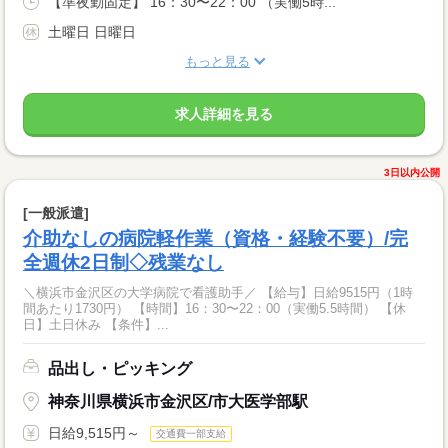
【準夜勤固定】 16：30〜22：00 （実働5時...
土曜日 日曜日
もっと見る
求人詳細を見る
3日以内公開
[一般派遣]
介助なしの病院軽作業（資格・経験不要）/完
全週休2日制◇残業なし
＼横浜市金沢区の大学病院で看護助手／ 【給与】日給9515円（1時
間あたり1730円） 【時間】16：30〜22：00（実働5.5時間） 【休
日】土日休み 【条件】...
品出し・ピッキング
神奈川県横浜市金沢区/市大医学部駅
日給9,515円～
交通費一部支給