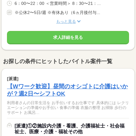
6：00〜22：00 ＜営業時間＞ 8：30〜21：...
※公休2〜5日/週 ※有休あり（6ヵ月後付与...
もっと見る
求人詳細を見る
お探しの条件にヒットしたバイトル案件一覧
[派遣]
【Wワーク歓迎】昼間のオシゴトに介護はいか
が？週2日〜シフトOK
利用者さんの日常生活を お手伝いするお仕事です 具体的には レクリ
エーションの準備やお手伝い 食事の準備 衣服の整理 お掃除 歩行の
サポート お風呂...
[派遣]①②施設内介護・看護、介護福祉士・社会福
祉士、医療・介護・福祉その他