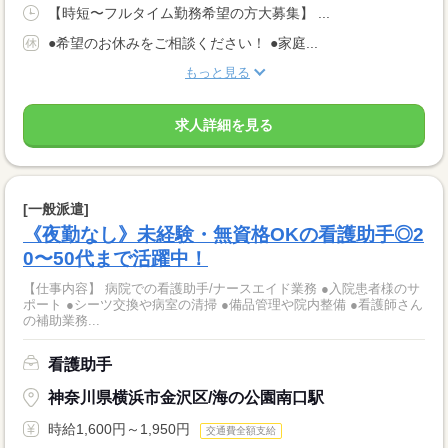
【時短〜フルタイム勤務希望の方大募集】 ...
●希望のお休みをご相談ください！ ●家庭...
もっと見る
求人詳細を見る
[一般派遣]
《夜勤なし》未経験・無資格OKの看護助手◎2
0〜50代まで活躍中！
【仕事内容】 病院での看護助手/ナースエイド業務 ●入院患者様のサ
ポート ●シーツ交換や病室の清掃 ●備品管理や院内整備 ●看護師さん
の補助業務...
看護助手
神奈川県横浜市金沢区/海の公園南口駅
時給1,600円～1,950円
交通費全額支給