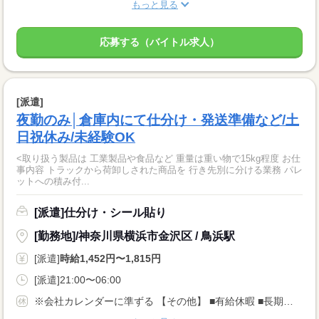
もっと見る
応募する（バイトル求人）
[派遣]
夜勤のみ│倉庫内にて仕分け・発送準備など/土
日祝休み/未経験OK
<取り扱う製品は 工業製品や食品など 重量は重い物で15kg程度 お仕
事内容 トラックから荷卸しされた商品を 行き先別に分ける業務 パレ
ットへの積み付...
[派遣]仕分け・シール貼り
[勤務地]/神奈川県横浜市金沢区 / 鳥浜駅
[派遣]
時給1,452円〜1,815円
[派遣]21:00〜06:00
※会社カレンダーに準ずる 【その他】 ■有給休暇 ■長期休暇あり