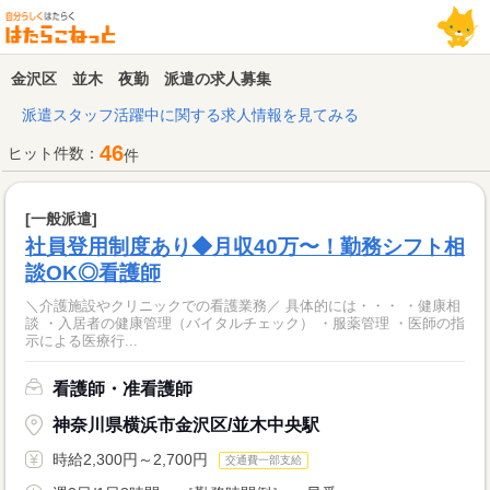
金沢区 並木 夜勤 派遣の求人募集
派遣スタッフ活躍中に関する求人情報を見てみる
46
ヒット件数：
件
[一般派遣]
社員登用制度あり◆月収40万〜！勤務シフト相
談OK◎看護師
＼介護施設やクリニックでの看護業務／ 具体的には・・・ ・健康相
談 ・入居者の健康管理（バイタルチェック） ・服薬管理 ・医師の指
示による医療行...
看護師・准看護師
神奈川県横浜市金沢区/並木中央駅
時給2,300円～2,700円
交通費一部支給