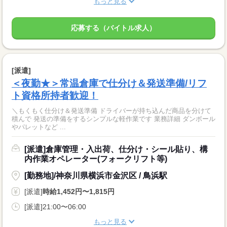
もっと見る
応募する（バイトル求人）
[派遣]
＜夜勤★＞常温倉庫で仕分け＆発送準備/リフ
ト資格所持者歓迎！
＼もくもく仕分け＆発送準備 ドライバーが持ち込んだ商品を分けて
積んで 発送の準備をするシンプルな軽作業です 業務詳細 ダンボール
やパレットなど ...
[派遣]倉庫管理・入出荷、仕分け・シール貼り、構
内作業オペレーター(フォークリフト等)
[勤務地]/神奈川県横浜市金沢区 / 鳥浜駅
[派遣]
時給1,452円〜1,815円
[派遣]21:00〜06:00
もっと見る