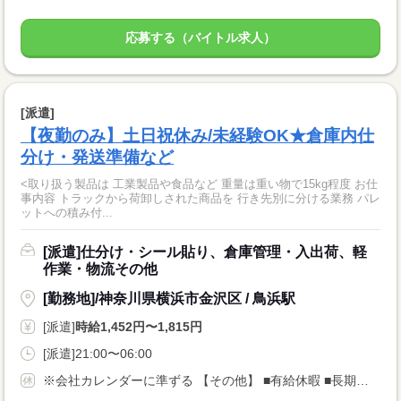
応募する（バイトル求人）
[派遣]
【夜勤のみ】土日祝休み/未経験OK★倉庫内仕
分け・発送準備など
<取り扱う製品は 工業製品や食品など 重量は重い物で15kg程度 お仕
事内容 トラックから荷卸しされた商品を 行き先別に分ける業務 パレ
ットへの積み付...
[派遣]仕分け・シール貼り、倉庫管理・入出荷、軽
作業・物流その他
[勤務地]/神奈川県横浜市金沢区 / 鳥浜駅
[派遣]
時給1,452円〜1,815円
[派遣]21:00〜06:00
※会社カレンダーに準ずる 【その他】 ■有給休暇 ■長期休暇あり