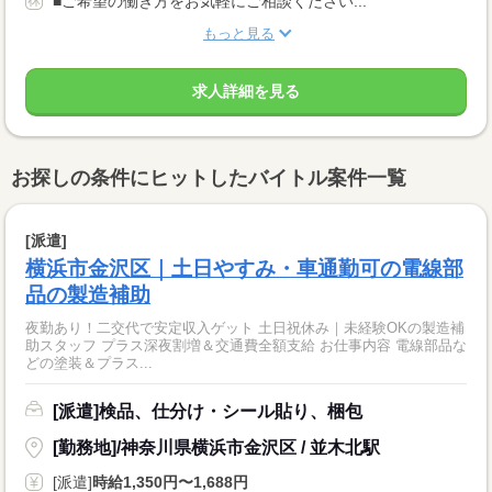
■ご希望の働き方をお気軽にご相談ください...
もっと見る
求人詳細を見る
お探しの条件にヒットしたバイトル案件一覧
[派遣]
横浜市金沢区｜土日やすみ・車通勤可の電線部
品の製造補助
夜勤あり！二交代で安定収入ゲット 土日祝休み｜未経験OKの製造補
助スタッフ プラス深夜割増＆交通費全額支給 お仕事内容 電線部品な
どの塗装＆プラス...
[派遣]検品、仕分け・シール貼り、梱包
[勤務地]/神奈川県横浜市金沢区 / 並木北駅
[派遣]
時給1,350円〜1,688円