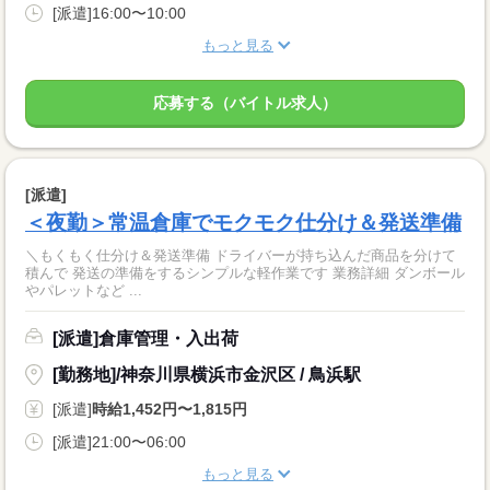
[派遣]16:00〜10:00
もっと見る
応募する（バイトル求人）
[派遣]
＜夜勤＞常温倉庫でモクモク仕分け＆発送準備
＼もくもく仕分け＆発送準備 ドライバーが持ち込んだ商品を分けて
積んで 発送の準備をするシンプルな軽作業です 業務詳細 ダンボール
やパレットなど ...
[派遣]倉庫管理・入出荷
[勤務地]/神奈川県横浜市金沢区 / 鳥浜駅
[派遣]
時給1,452円〜1,815円
[派遣]21:00〜06:00
もっと見る