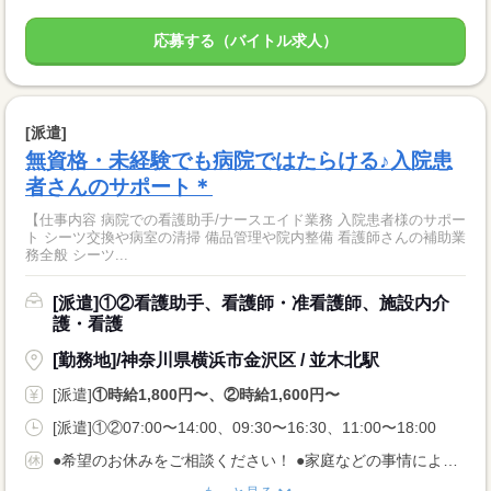
応募する（バイトル求人）
[派遣]
無資格・未経験でも病院ではたらける♪入院患
者さんのサポート＊
【仕事内容 病院での看護助手/ナースエイド業務 入院患者様のサポー
ト シーツ交換や病室の清掃 備品管理や院内整備 看護師さんの補助業
務全般 シーツ...
[派遣]①②看護助手、看護師・准看護師、施設内介
護・看護
[勤務地]/神奈川県横浜市金沢区 / 並木北駅
[派遣]
①時給1,800円〜、②時給1,600円〜
[派遣]①②07:00〜14:00、09:30〜16:30、11:00〜18:00
●希望のお休みをご相談ください！ ●家庭などの事情によるお休み調整OK 「土日休み」「扶養内」など 希望に合わせてお仕事をご紹介します。