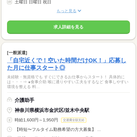
土曜日 日曜日 祝日
もっと見る
求人詳細を見る
[一般派遣]
「自宅近くで！空いた時間だけOK！」応募し
た月に仕事スタート◎
未経験・無資格でも すぐにできるお仕事からスタート！ 具体的に
は・・・⇒ ●食事介助 喉に通りやすい工夫をするなど 食事しやすい
環境を整える 料...
介護助手
神奈川県横浜市金沢区/並木中央駅
時給1,600円～1,950円
交通費全額支給
【時短〜フルタイム勤務希望の方大募集】 ...