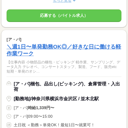
もっと見る
応募する（バイトル求人）
[ア・パ]
＼週1日〜単発勤務OK◎／好きな日に働ける軽
作業ワーク
【仕事内容 小物部品の梱包・ピッキング 軽作業、サンプリング、デ
ータ入力 テレオペ、コンサートスタッフ、製造、フード、販売etc
短期・単発のオシ...
[ア・パ]梱包、品出し(ピッキング)、倉庫管理・入出
荷
[勤務地]/神奈川県横浜市金沢区 / 並木北駅
[ア・パ]
時給1,339円〜
[ア・パ]09:00〜15:00
土日祝 ＜勤務＞単発OK！最短1日〜就業可！