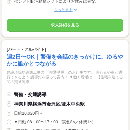
≪シフト制≫勤務シフトによりお休みは異な...
もっと見る
求人詳細を見る
[パート・アルバイト]
週2日〜OK｜警備を会話のきっかけに。ゆるや
かに誰かとつながる
建設現場や道路工事の 「交通誘導」のお仕事です。 歩行者や車が通
行できるよう 誘導灯を振って案内！ ▼働く現場は... 【住宅を建てる
間の交通誘導...
警備・交通誘導
神奈川県横浜市金沢区/並木中央駅
日給10,920円～
▼日勤 08：00〜17：00（実働8h／休憩1h） ...