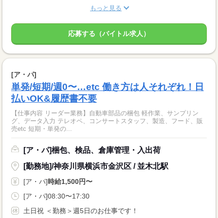
もっと見る
応募する（バイトル求人）
[ア・パ]
単発/短期/週0〜…etc 働き方は人それぞれ！日
払いOK&履歴書不要
【仕事内容 リーダー業務】自動車部品の梱包 軽作業、サンプリン
グ、データ入力 テレオペ、コンサートスタッフ、製造、フード、販
売etc 短期・単発の...
[ア・パ]梱包、検品、倉庫管理・入出荷
[勤務地]/神奈川県横浜市金沢区 / 並木北駅
[ア・パ]
時給1,500円〜
[ア・パ]08:30〜17:30
土日祝 ＜勤務＞週5日のお仕事です！