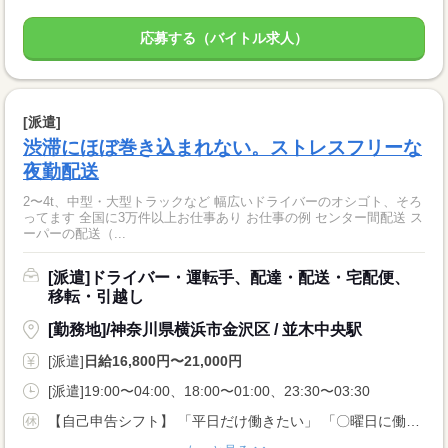
応募する（バイトル求人）
[派遣]
渋滞にほぼ巻き込まれない。ストレスフリーな
夜勤配送
2〜4t、中型・大型トラックなど 幅広いドライバーのオシゴト、そろ
ってます 全国に3万件以上お仕事あり お仕事の例 センター間配送 ス
ーパーの配送（...
[派遣]ドライバー・運転手、配達・配送・宅配便、
移転・引越し
[勤務地]/神奈川県横浜市金沢区 / 並木中央駅
[派遣]
日給16,800円〜21,000円
[派遣]19:00〜04:00、18:00〜01:00、23:30〜03:30
【自己申告シフト】 「平日だけ働きたい」 「〇曜日に働きたい」 など、働き方は自分で選べます。 曜日・時間についてのご希望も 面談の際に教えてくださいね。 ※こちらは中型以上のお仕事の例です