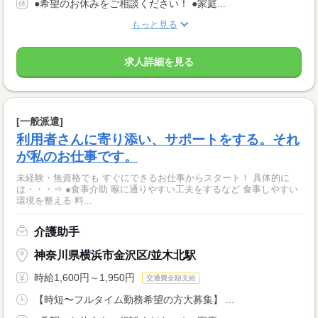
●希望のお休みをご相談ください！ ●家庭...
もっと見る
求人詳細を見る
[一般派遣]
利用者さんに寄り添い、サポートをする。それ
が私のお仕事です。
未経験・無資格でも すぐにできるお仕事からスタート！ 具体的に
は・・・⇒ ●食事介助 喉に通りやすい工夫をするなど 食事しやすい
環境を整える 料...
介護助手
神奈川県横浜市金沢区/並木北駅
時給1,600円～1,950円
交通費全額支給
【時短〜フルタイム勤務希望の方大募集】 ...