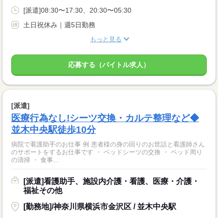
[派遣]08:30〜17:30、20:30〜05:30
土日祝休み｜週5日勤務
もっと見る
応募する（バイトル求人）
[派遣]
医療行為なし!シーツ交換・カルテ整理など◆
並木中央駅徒歩10分
病院で看護助手のお仕事 例 患者様の身の回りのお世話と看護師さん
のサポートをするお仕事です ・ ベッドシーツの交換 ・ ベッド周り
の清掃 ・ 食事...
[派遣]看護助手、施設内介護・看護、医療・介護・
福祉その他
[勤務地]/神奈川県横浜市金沢区 / 並木中央駅