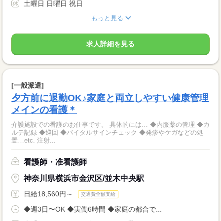
土曜日 日曜日 祝日
もっと見る
求人詳細を見る
[一般派遣]
夕方前に退勤OK♪家庭と両立しやすい健康管理
メインの看護＊
介護施設での看護のお仕事です。 具体的には… ◆内服薬の管理 ◆カ
ルテ記録 ◆巡回 ◆バイタルサインチェック ◆発疹やケガなどの処
置…etc. 注射...
看護師・准看護師
神奈川県横浜市金沢区/並木中央駅
日給18,560円～
交通費全額支給
◆週3日〜OK ◆実働6時間 ◆家庭の都合で...