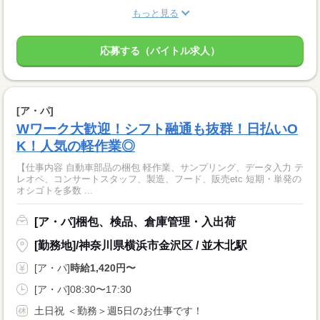
もっと見る
応募する（バイトル求人）
[ア・パ]
Wワーク大歓迎！シフト融通も抜群！日払いO
K！人気の軽作業◎
【仕事内容 自動車部品の梱包 軽作業、サンプリング、データ入力 テ
レオペ、コンサートスタッフ、製造、フード、販売etc 短期・単発の
オシゴトを多数 ...
[ア・パ]梱包、検品、倉庫管理・入出荷
[勤務地]/神奈川県横浜市金沢区 / 並木北駅
[ア・パ]
時給1,420円〜
[ア・パ]08:30〜17:30
土日祝 ＜勤務＞週5日のお仕事です！