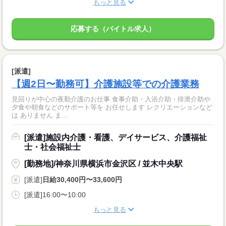
もっと見る
応募する（バイトル求人）
[派遣]
【週2日〜勤務可】介護施設等での介護業務
見回りが中心の夜勤介護のお仕事 食事介助・入浴介助・排泄介助や
夕食や朝食などのサポート等を お任せします レクリエーションなど
は ありません ま...
[派遣]施設内介護・看護、デイサービス、介護福祉
士・社会福祉士
[勤務地]/神奈川県横浜市金沢区 / 並木中央駅
[派遣]
日給30,400円〜33,600円
[派遣]16:00〜10:00
もっと見る