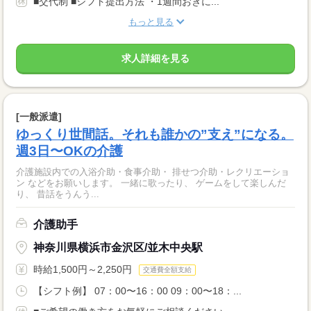
■交代制 ■シフト提出方法 ・1週間おきに...
もっと見る
求人詳細を見る
[一般派遣]
ゆっくり世間話。それも誰かの”支え”になる。
週3日〜OKの介護
介護施設内での入浴介助・食事介助・ 排せつ介助・レクリエーショ
ン などをお願いします。 一緒に歌ったり、 ゲームをして楽しんだ
り、 昔話をうんう...
介護助手
神奈川県横浜市金沢区/並木中央駅
時給1,500円～2,250円
交通費全額支給
【シフト例】 07：00〜16：00 09：00〜18：...