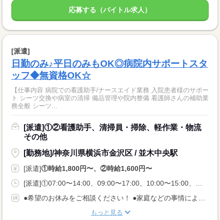
応募する（バイトル求人）
[派遣]
日勤のみ♪平日のみもOK◎病院内サポートスタ
ッフ◆無資格OK☆
【仕事内容 病院での看護助手/ナースエイド業務 入院患者様のサポー
ト シーツ交換や病室の清掃 備品管理や院内整備 看護師さんの補助業
務全般 シーツ...
[派遣]①②看護助手、清掃員・掃除、軽作業・物流
その他
[勤務地]/神奈川県横浜市金沢区 / 並木中央駅
[派遣]
①時給1,800円〜、②時給1,600円〜
[派遣]①07:00〜14:00、09:00〜17:00、10:00〜15:00、②07:00〜14:00、09:30〜16:30、11:00〜18:00
●希望のお休みをご相談ください！ ●家庭などの事情によるお休み調整OK 「土日休み」「扶養内」など 希望に合わせてお仕事をご紹介します。
もっと見る