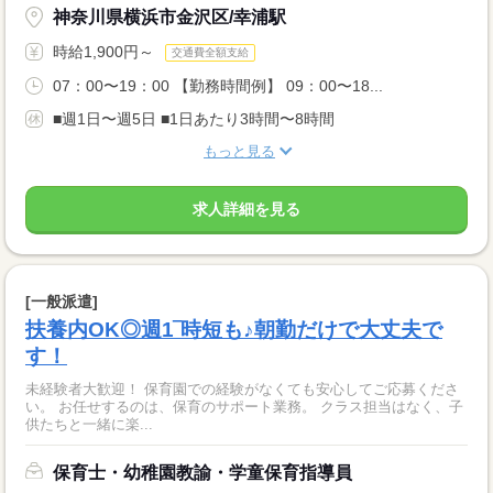
神奈川県横浜市金沢区/幸浦駅
時給1,900円～
交通費全額支給
07：00〜19：00 【勤務時間例】 09：00〜18...
■週1日〜週5日 ■1日あたり3時間〜8時間
もっと見る
求人詳細を見る
[一般派遣]
扶養内OK◎週1‾時短も♪朝勤だけで大丈夫で
す！
未経験者大歓迎！ 保育園での経験がなくても安心してご応募くださ
い。 お任せするのは、保育のサポート業務。 クラス担当はなく、子
供たちと一緒に楽...
保育士・幼稚園教諭・学童保育指導員