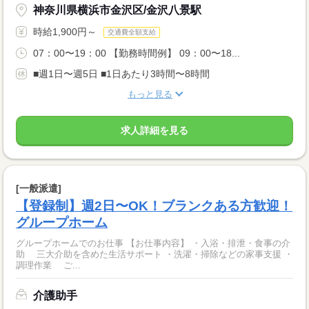
神奈川県横浜市金沢区/金沢八景駅
時給1,900円～
交通費全額支給
07：00〜19：00 【勤務時間例】 09：00〜18...
■週1日〜週5日 ■1日あたり3時間〜8時間
もっと見る
求人詳細を見る
[一般派遣]
【登録制】週2日〜OK！ブランクある方歓迎！
グループホーム
グループホームでのお仕事 【お仕事内容】 ・入浴・排泄・食事の介
助 三大介助を含めた生活サポート ・洗濯・掃除などの家事支援 ・
調理作業 ご...
介護助手