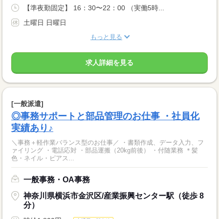
【準夜勤固定】 16：30〜22：00 （実働5時...
土曜日 日曜日
もっと見る
求人詳細を見る
[一般派遣]
◎事務サポートと部品管理のお仕事 ・社員化
実績あり♪
＼事務＋軽作業バランス型のお仕事／ ・書類作成、データ入力、フ
ァイリング ・電話応対 ・部品運搬（20kg前後） ・付随業務 ＊髪
色・ネイル・ピアス...
一般事務・OA事務
神奈川県横浜市金沢区/産業振興センター駅（徒歩 8
分）