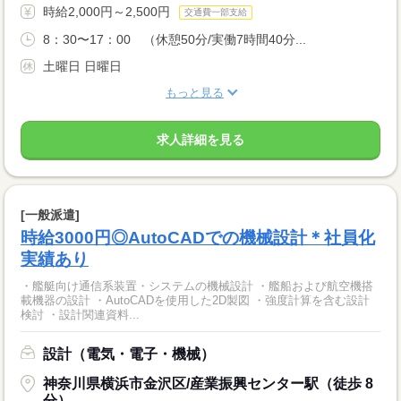
時給2,000円～2,500円
交通費一部支給
8：30〜17：00 （休憩50分/実働7時間40分...
土曜日 日曜日
もっと見る
求人詳細を見る
[一般派遣]
時給3000円◎AutoCADでの機械設計＊社員化
実績あり
・艦艇向け通信系装置・システムの機械設計 ・艦船および航空機搭
載機器の設計 ・AutoCADを使用した2D製図 ・強度計算を含む設計
検討 ・設計関連資料...
設計（電気・電子・機械）
神奈川県横浜市金沢区/産業振興センター駅（徒歩 8
分）