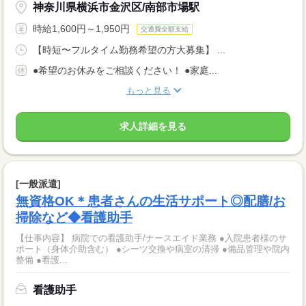
神奈川県横浜市金沢区/南部市場駅
時給1,600円～1,950円
交通費全額支給
【時短〜フルタイム勤務希望の方大募集】 ...
●希望のお休みをご相談ください！ ●家庭...
もっと見る
求人詳細を見る
[一般派遣]
無資格OK＊患者さんの生活サポート◎配膳/お
掃除など◆看護助手
【仕事内容】 病院での看護助手/ナースエイド業務 ●入院患者様のサ
ポート（身体介助含む） ●シーツ交換や病室の清掃 ●備品管理や院内
整備 ●看護...
看護助手