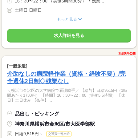
16：30〜22：00 （実働5時間30分） ＊残業...
土曜日 日曜日
もっと見る
求人詳細を見る
3日以内公開
[一般派遣]
介助なしの病院軽作業（資格・経験不要）/完
全週休2日制◇残業なし
＼横浜市金沢区の大学病院で看護助手／ 【給与】日給9515円（1時
間あたり1730円） 【時間】16：30〜22：00（実働5.5時間） 【休
日】土日休み 【条件】...
品出し・ピッキング
神奈川県横浜市金沢区/市大医学部駅
日給9,515円～
交通費一部支給