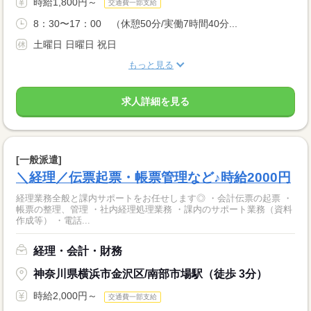
時給1,800円～
交通費一部支給
8：30〜17：00 （休憩50分/実働7時間40分...
土曜日 日曜日 祝日
もっと見る
求人詳細を見る
[一般派遣]
＼経理／伝票起票・帳票管理など♪時給2000円
経理業務全般と課内サポートをお任せします◎ ・会計伝票の起票 ・
帳票の整理、管理 ・社内経理処理業務 ・課内のサポート業務（資料
作成等） ・電話...
経理・会計・財務
神奈川県横浜市金沢区/南部市場駅（徒歩 3分）
時給2,000円～
交通費一部支給