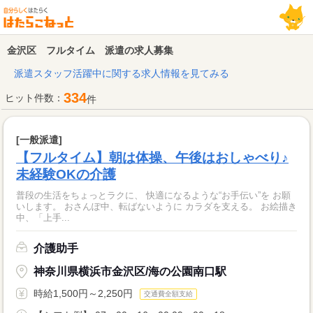
金沢区 フルタイム 派遣の求人募集
派遣スタッフ活躍中に関する求人情報を見てみる
334
ヒット件数：
件
[一般派遣]
【フルタイム】朝は体操、午後はおしゃべり♪
未経験OKの介護
普段の生活をちょっとラクに、 快適になるような“お手伝い”を お願
いします。 おさんぽ中、転ばないように カラダを支える。 お絵描き
中、「上手...
介護助手
神奈川県横浜市金沢区/海の公園南口駅
時給1,500円～2,250円
交通費全額支給