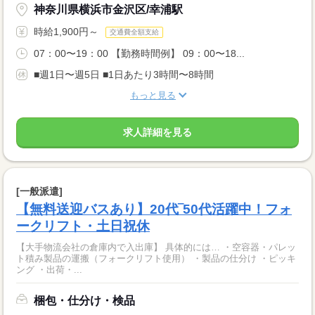
神奈川県横浜市金沢区/幸浦駅
時給1,900円～
交通費全額支給
07：00〜19：00 【勤務時間例】 09：00〜18...
■週1日〜週5日 ■1日あたり3時間〜8時間
もっと見る
求人詳細を見る
[一般派遣]
【無料送迎バスあり】20代‾50代活躍中！フォ
ークリフト・土日祝休
【大手物流会社の倉庫内で入出庫】 具体的には… ・空容器・パレッ
ト積み製品の運搬（フォークリフト使用） ・製品の仕分け ・ピッキ
ング ・出荷・...
梱包・仕分け・検品