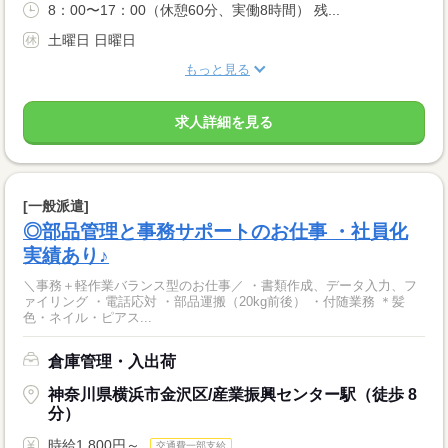
8：00〜17：00（休憩60分、実働8時間） 残...
土曜日 日曜日
もっと見る
求人詳細を見る
[一般派遣]
◎部品管理と事務サポートのお仕事 ・社員化
実績あり♪
＼事務＋軽作業バランス型のお仕事／ ・書類作成、データ入力、フ
ァイリング ・電話応対 ・部品運搬（20kg前後） ・付随業務 ＊髪
色・ネイル・ピアス...
倉庫管理・入出荷
神奈川県横浜市金沢区/産業振興センター駅（徒歩 8
分）
時給1,800円～
交通費一部支給