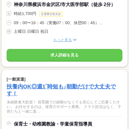
神奈川県横浜市金沢区/市大医学部駅（徒歩 2分）
時給1,700円
交通費全額支給
09：00〜16：45（実働07：00、休憩00：45）...
土曜日 日曜日 祝日
もっと見る
求人詳細を見る
[一般派遣]
扶養内OK◎週1‾時短も♪朝勤だけで大丈夫で
す！
未経験者大歓迎！ 保育園での経験がなくても安心してご応募くださ
い。 お任せするのは、保育のサポート業務。 クラス担当はなく、子
供たちと一緒に楽...
保育士・幼稚園教諭・学童保育指導員