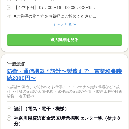
【シフト例】 07：00〜16：00 09：00〜18：...
■ご希望の働き方をお気軽にご相談ください...
もっと見る
求人詳細を見る
[一般派遣]
防衛・通信機器＊設計〜製造まで一貫業務◆時
給2000円〜
＼設計〜製造まで関われるお仕事／ ・アンテナや無線機器などの設
計 ・仕様の確認や図面作成 ・試作品の確認や評価 ・製造工程や検査
業務 ・各工程の...
設計（電気・電子・機械）
神奈川県横浜市金沢区/産業振興センター駅（徒歩 8
分）