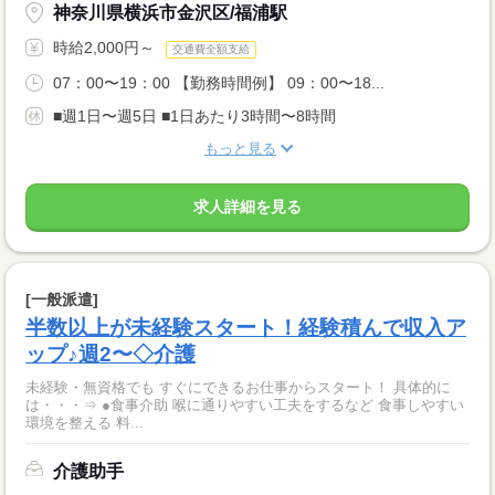
神奈川県横浜市金沢区/福浦駅
時給2,000円～
交通費全額支給
07：00〜19：00 【勤務時間例】 09：00〜18...
■週1日〜週5日 ■1日あたり3時間〜8時間
もっと見る
求人詳細を見る
[一般派遣]
半数以上が未経験スタート！経験積んで収入ア
ップ♪週2〜◇介護
未経験・無資格でも すぐにできるお仕事からスタート！ 具体的に
は・・・⇒ ●食事介助 喉に通りやすい工夫をするなど 食事しやすい
環境を整える 料...
介護助手