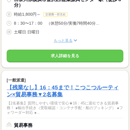
分）
時給1,800円～
交通費一部支給
8：30〜17：00 （休憩50分/実働7時間40分...
土曜日 日曜日
もっと見る
求人詳細を見る
[一般派遣]
【残業なし】16：45まで！こつこつルーティ
ン×貿易事務▼2名募集
【2名募集】質問しやすい環境で安心★16：45に退社できる貿易事
務！ ●輸出手続き（受取確認・コンテナ手配・船のブッキング） ●フ
ォワーダー対応 ●...
貿易事務