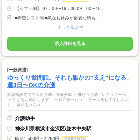
【シフト例】 07：00〜16：00 09：00〜18：...
■希望シフト制 ■急なお休みが必要な時も...
もっと見る
求人詳細を見る
[一般派遣]
ゆっくり世間話。それも誰かの”支え”になる。
週3日〜OKの介護
介護施設内での入浴介助・食事介助・ 排せつ介助・レクリエーショ
ン などをお願いします。 一緒に歌ったり、 ゲームをして楽しんだ
り、 昔話をうんう...
介護助手
神奈川県横浜市金沢区/並木中央駅
時給1,500円～2,250円
交通費全額支給