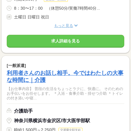
8：30〜17：00 （休憩50分/実働7時間40分...
土曜日 日曜日 祝日
もっと見る
求人詳細を見る
[一般派遣]
利用者さんのお話し相手。今ではわたしの大事
な時間に｜介護
【お仕事内容】 普段の生活をちょっとラクに、快適に。 そのための
お手伝いをお任せします。 ＊入浴・食事介助・排せつ介助 ＊トイレ
の付き添いや寝...
介護助手
神奈川県横浜市金沢区/市大医学部駅
時給1,500円～2,250円
交通費全額支給