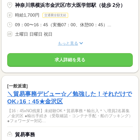
神奈川県横浜市金沢区/市大医学部駅（徒歩 2分）
時給1,700円
交通費全額支給
09：00〜16：45（実働07：00、休憩00：45）...
土曜日 日曜日 祝日
もっと見る
求人詳細を見る
[一般派遣]
＼貿易事務デビュー☆／勉強した！それだけで
OK♪16：45★金沢区
【16：45xNO残業】未経験OK＊貿易事務＊輸出入＊＼増員2名募集
／金沢区 ●輸出手続き（受取確認・コンテナ手配・船のブッキング）
●フォワーダー対応...
貿易事務