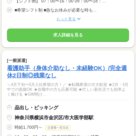
【シフト例】 07：00〜16：00 09：00〜18：...
■希望シフト制 ■急なお休みが必要な時も...
もっと見る
求人詳細を見る
[一般派遣]
看護助手（身体介助なし・未経験OK）/完全週
休2日制◎残業なし
＼4月下旬〜5月入社希望の方！／ ★転職希望の方大歓迎 ★2月・3月
中での面接OK ★在職中の方も応募可能 ★忙しい新生活でも効率よ
く稼げる ★GW明け...
品出し・ピッキング
神奈川県横浜市金沢区/市大医学部駅
時給1,700円～
交通費一部支給