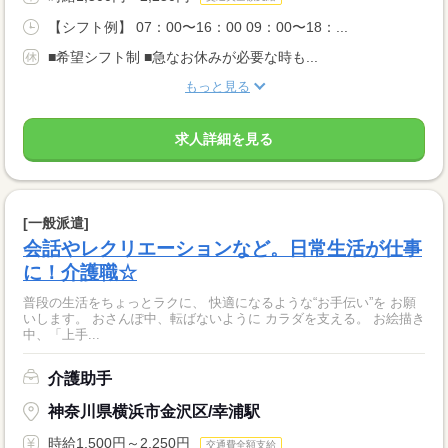
【シフト例】 07：00〜16：00 09：00〜18：...
■希望シフト制 ■急なお休みが必要な時も...
もっと見る
求人詳細を見る
[一般派遣]
会話やレクリエーションなど。日常生活が仕事
に！介護職☆
普段の生活をちょっとラクに、 快適になるような“お手伝い”を お願
いします。 おさんぽ中、転ばないように カラダを支える。 お絵描き
中、「上手...
介護助手
神奈川県横浜市金沢区/幸浦駅
時給1,500円～2,250円
交通費全額支給