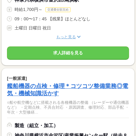
時給1,700円～
交通費全額支給
09：00〜17：45 【残業】ほとんどなし
土曜日 日曜日 祝日
もっと見る
求人詳細を見る
[一般派遣]
艦船機器の点検・修理＊コツコツ整備業務◎電
気・機械知識活かす
○船や航空機などに搭載される各種機器の整備 （レーダーや通信機器
など） ・定期点検、不具合対応 ・原因調査、修理対応、部品手配 ・
年次・大型修繕...
製造（組立・加工）
神奈川県横浜市金沢区/産業振興センター駅（徒歩 8