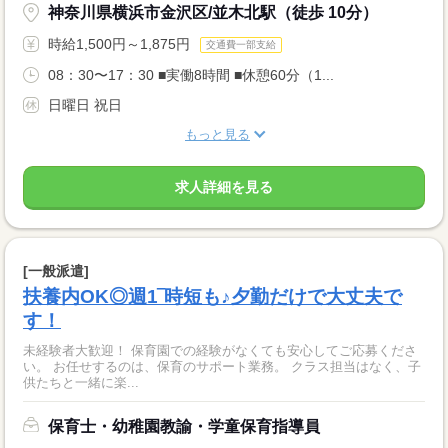
神奈川県横浜市金沢区/並木北駅（徒歩 10分）
時給1,500円～1,875円
交通費一部支給
08：30〜17：30 ■実働8時間 ■休憩60分（1...
日曜日 祝日
もっと見る
求人詳細を見る
[一般派遣]
扶養内OK◎週1‾時短も♪夕勤だけで大丈夫で
す！
未経験者大歓迎！ 保育園での経験がなくても安心してご応募くださ
い。 お任せするのは、保育のサポート業務。 クラス担当はなく、子
供たちと一緒に楽...
保育士・幼稚園教諭・学童保育指導員