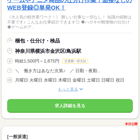
ゲームやアニメ商品の仕分け作業！面接なしの
WEB登録◎単発OK！
《大人気の軽作業ワーク！》 難しい仕事な一切なし！ 知識や経験は
不要です♪ こんなお仕事紹介できます◎ ◆ハガキや郵便物の仕分け
◆ゲームやア...
梱包・仕分け・検品
神奈川県横浜市金沢区/鳥浜駅
時給1,500円～1,875円
交通費一部支給
＼ 働き方はあなた次第♪ ／ 日勤・夜勤...
月曜日 火曜日 水曜日 木曜日 金曜日 土曜日 日曜日 祝日
もっと見る
求人詳細を見る
本日公開
[一般派遣]