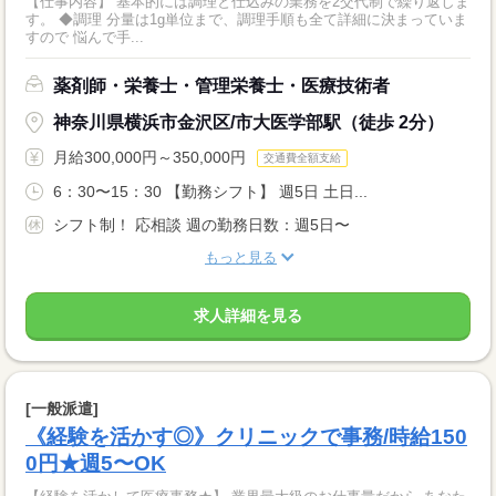
【仕事内容】 基本的には調理と仕込みの業務を2交代制で繰り返しま
す。 ◆調理 分量は1g単位まで、調理手順も全て詳細に決まっていま
すので 悩んで手...
薬剤師・栄養士・管理栄養士・医療技術者
神奈川県横浜市金沢区/市大医学部駅（徒歩 2分）
月給300,000円～350,000円
交通費全額支給
6：30〜15：30 【勤務シフト】 週5日 土日...
シフト制！ 応相談 週の勤務日数：週5日〜
もっと見る
求人詳細を見る
[一般派遣]
《経験を活かす◎》クリニックで事務/時給150
0円★週5〜OK