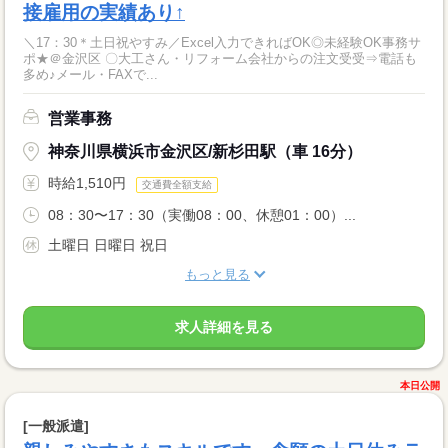
接雇用の実績あり↑
＼17：30＊土日祝やすみ／Excel入力できればOK◎未経験OK事務サ
ポ★＠金沢区 〇大工さん・リフォーム会社からの注文受受⇒電話も
多め♪メール・FAXで...
営業事務
神奈川県横浜市金沢区/新杉田駅（車 16分）
時給1,510円
交通費全額支給
08：30〜17：30（実働08：00、休憩01：00）...
土曜日 日曜日 祝日
もっと見る
求人詳細を見る
本日公開
[一般派遣]