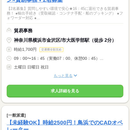
【2名募集】質問しやすい環境で安心★16：45に退社できる貿易事
務！ ●輸出手続き（受取確認・コンテナ手配・船のブッキング） ●フ
ォワーダー対応 ●...
貿易事務
神奈川県横浜市金沢区/市大医学部駅（徒歩 2分）
時給1,700円
交通費全額支給
09：00〜16：45（実働07：00、休憩00：45）...
土曜日 日曜日 祝日
もっと見る
求人詳細を見る
[一般派遣]
【未経験OK】時給2500円！鳥浜でのCADオペ
レーター