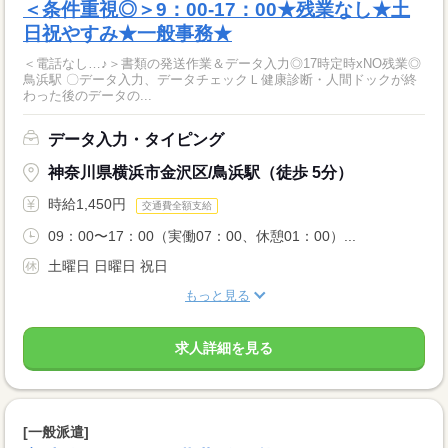
＜条件重視◎＞9：00-17：00★残業なし★土
日祝やすみ★一般事務★
＜電話なし…♪＞書類の発送作業＆データ入力◎17時定時xNO残業◎
鳥浜駅 〇データ入力、データチェックＬ健康診断・人間ドックが終
わった後のデータの...
データ入力・タイピング
神奈川県横浜市金沢区/鳥浜駅（徒歩 5分）
時給1,450円
交通費全額支給
09：00〜17：00（実働07：00、休憩01：00）...
土曜日 日曜日 祝日
もっと見る
求人詳細を見る
[一般派遣]