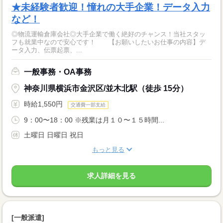
★未経験者歓迎！憧れの大手企業！データ入力
など！
◎物流運輸倉庫会社◎大手企業で働く絶好のチャンス！当社スタッ
フも就業中なので安心です！ 【お願いしたいお仕事の内容】デ
ータ入力、伝票起票、...
一般事務・OA事務
神奈川県横浜市金沢区/並木北駅（徒歩 15分）
時給1,550円
交通費一部支給
9：00〜18：00 ※残業は月１０〜１５時間...
土曜日 日曜日 祝日
もっと見る
求人詳細を見る
[一般派遣]