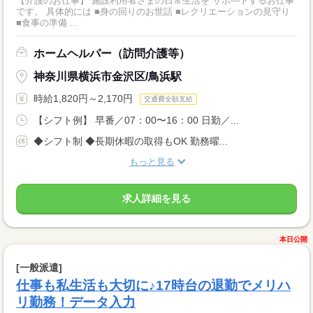
【介護のお仕事】 施設利用者さまの日常生活を サポ―トするお仕事
です。 具体的には ■身の回りのお世話 ■レクリエーションの見守り
■食事の準備 ...
ホームヘルパー（訪問介護等）
神奈川県横浜市金沢区/鳥浜駅
時給1,820円～2,170円
交通費全額支給
【シフト例】 早番／07：00〜16：00 日勤／...
◆シフト制 ◆長期休暇の取得もOK 勤務曜...
もっと見る
求人詳細を見る
本日公開
[一般派遣]
仕事も私生活も大切に♪17時台の退勤でメリハ
リ勤務！データ入力