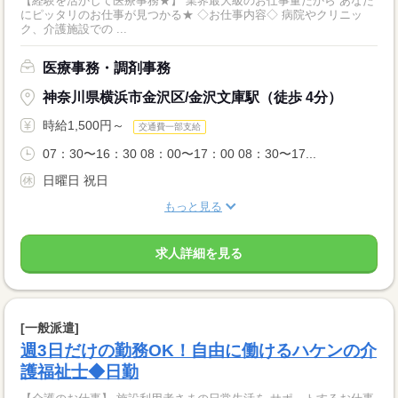
【経験を活かして医療事務★】 業界最大級のお仕事量だから あなた
にピッタリのお仕事が見つかる★ ◇お仕事内容◇ 病院やクリニッ
ク、介護施設での ...
医療事務・調剤事務
神奈川県横浜市金沢区/金沢文庫駅（徒歩 4分）
時給1,500円～
交通費一部支給
07：30〜16：30 08：00〜17：00 08：30〜17...
日曜日 祝日
もっと見る
求人詳細を見る
[一般派遣]
週3日だけの勤務OK！自由に働けるハケンの介
護福祉士◆日勤