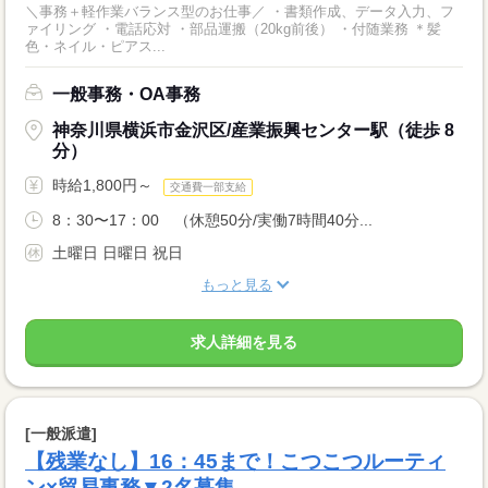
＼事務＋軽作業バランス型のお仕事／ ・書類作成、データ入力、フ
ァイリング ・電話応対 ・部品運搬（20kg前後） ・付随業務 ＊髪
色・ネイル・ピアス...
一般事務・OA事務
神奈川県横浜市金沢区/産業振興センター駅（徒歩 8
分）
時給1,800円～
交通費一部支給
8：30〜17：00 （休憩50分/実働7時間40分...
土曜日 日曜日 祝日
もっと見る
求人詳細を見る
[一般派遣]
【残業なし】16：45まで！こつこつルーティ
ン×貿易事務▼2名募集