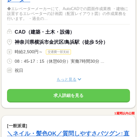
◆エレベーターメーカーにて、AutoCADでの図面作成業務 ・建物に
設置するエレベーターの計画図（配置レイアウト図）の作成業務を
行います。 ・過去の...
CAD（建築・土木・設備）
神奈川県横浜市金沢区/鳥浜駅（徒歩 5分）
時給2,500円～
交通費一部支給
08：45-17：15（休憩60分）実働7時間30分 ...
祝日
もっと見る
求人詳細を見る
1週間以内公開
[一般派遣]
＼ネイル・髪色OK／質問しやすさバツグン↑直