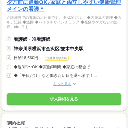
夕方前に退勤OK♪家庭と両立しやすい健康管理
メインの看護＊
介護施設での看護のお仕事です。 具体的には… ◆内服薬の管理 ◆カ
ルテ記録 ◆巡回 ◆バイタルサインチェック ◆発疹やケガなどの処
置…etc. 注射...
看護師・准看護師
神奈川県横浜市金沢区/並木中央駅
日給18,560円～
交通費全額支給
◆週3日〜OK ◆実働6時間 ◆家庭の都合で...
◆「平日だけ」など働きたい日を選べます！...
もっと見る
求人詳細を見る
[契約社員]