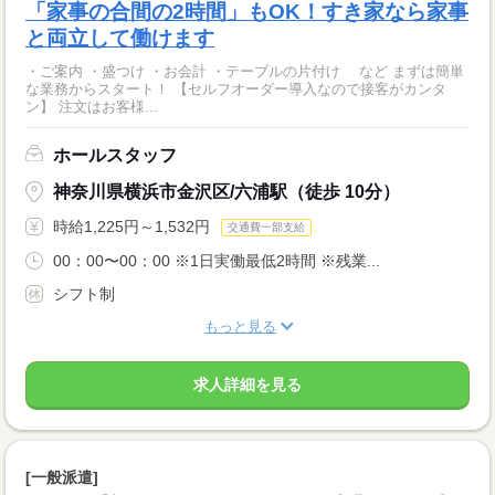
「家事の合間の2時間」もOK！すき家なら家事
と両立して働けます
・ご案内 ・盛つけ ・お会計 ・テーブルの片付け など まずは簡単
な業務からスタート！ 【セルフオーダー導入なので接客がカンタ
ン】 注文はお客様...
ホールスタッフ
神奈川県横浜市金沢区/六浦駅（徒歩 10分）
時給1,225円～1,532円
交通費一部支給
00：00〜00：00 ※1日実働最低2時間 ※残業...
シフト制
もっと見る
求人詳細を見る
[一般派遣]