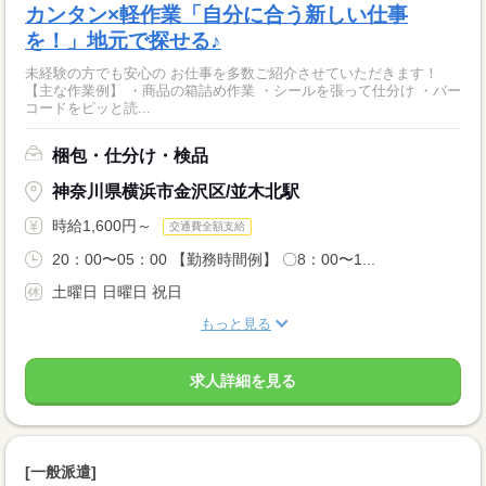
カンタン×軽作業「自分に合う新しい仕事
を！」地元で探せる♪
未経験の方でも安心の お仕事を多数ご紹介させていただきます！
【主な作業例】 ・商品の箱詰め作業 ・シールを張って仕分け ・バー
コードをピッと読...
梱包・仕分け・検品
神奈川県横浜市金沢区/並木北駅
時給1,600円～
交通費全額支給
20：00〜05：00 【勤務時間例】 〇8：00〜1...
土曜日 日曜日 祝日
もっと見る
求人詳細を見る
[一般派遣]