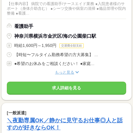
【仕事内容】 病院での看護助手/ナースエイド業務 ●入院患者様のサ
ポート（身体介助含む） ●シーツ交換や病室の清掃 ●備品管理や院内
整備 ●看護...
看護助手
神奈川県横浜市金沢区/海の公園柴口駅
時給1,600円～1,950円
交通費全額支給
【時短〜フルタイム勤務希望の方大募集】 ...
●希望のお休みをご相談ください！ ●家庭...
もっと見る
求人詳細を見る
[一般派遣]
＼夜勤専属OK／静かに見守るお仕事◎人と話
すのが好きならOK！