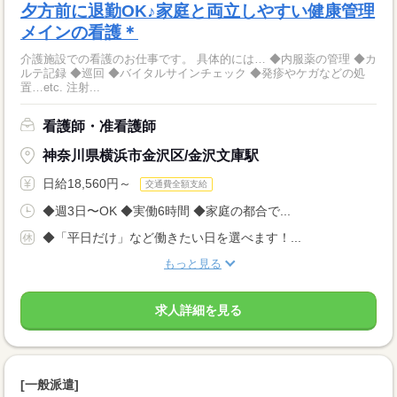
夕方前に退勤OK♪家庭と両立しやすい健康管理
メインの看護＊
介護施設での看護のお仕事です。 具体的には… ◆内服薬の管理 ◆カ
ルテ記録 ◆巡回 ◆バイタルサインチェック ◆発疹やケガなどの処
置…etc. 注射...
看護師・准看護師
神奈川県横浜市金沢区/金沢文庫駅
日給18,560円～
交通費全額支給
◆週3日〜OK ◆実働6時間 ◆家庭の都合で...
◆「平日だけ」など働きたい日を選べます！...
もっと見る
求人詳細を見る
[一般派遣]