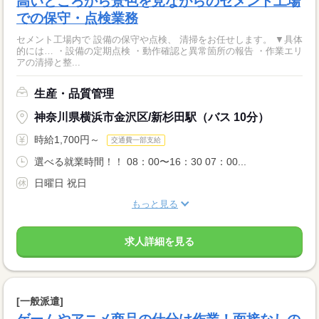
高いところから景色を見ながらのセメント工場
での保守・点検業務
セメント工場内で 設備の保守や点検、 清掃をお任せします。 ▼具体
的には… ・設備の定期点検 ・動作確認と異常箇所の報告 ・作業エリ
アの清掃と整...
生産・品質管理
神奈川県横浜市金沢区/新杉田駅（バス 10分）
時給1,700円～
交通費一部支給
選べる就業時間！！ 08：00〜16：30 07：00...
日曜日 祝日
もっと見る
求人詳細を見る
[一般派遣]