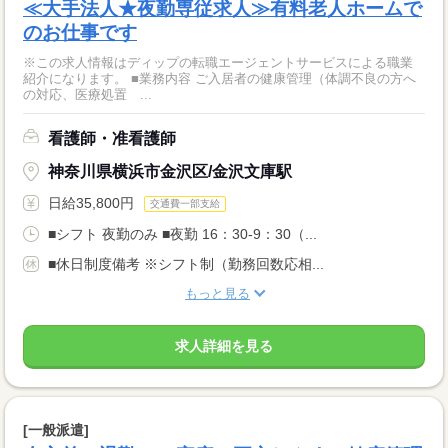
≪大手法人★夜勤専従求人≫有料老人ホームで
のお仕事です
※この求人情報はディップの転職エージェントサービスによる職業
紹介になります。 ■業務内容 ご入居者の健康管理（体調不良の方へ
の対応、医療処置 ...
看護師・准看護師
神奈川県横浜市金沢区/金沢文庫駅
日給35,800円
交通費一部支給
■シフト 夜勤のみ ■夜勤 16：30-9：30（...
■休日制度備考 ※シフト制（勤務回数応相...
もっと見る
求人詳細を見る
[一般派遣]