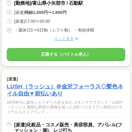
[勤務地]/富山県小矢部市 / 石動駅
[派遣]
時給1,500円〜1,600円
[派遣]17:00〜20:00
・週休2日〜5日制（シフト制） ・有給休暇
もっと見る
応募する（バイトル求人）
[派遣]
LUSH（ラッシュ）＠金沢フォーラス◇髪色ネ
イル自由▼前払いあり
1970年代に誕生したイギリス生まれの スキンケアブランド「LUSH
（ラッシュ 新鮮な野菜や果物を使った100 ベジタリアン対応のナチ
ュラルコスメブランド...
[派遣]化粧品・コスメ販売・美容部員、アパレル(フ
ァッション・服)、レジ打ち