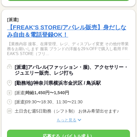
[派遣]
【FREAK'S STORE/アパレル販売】身だしな
み自由＆電話登録OK！
【業務内容 接客、在庫管理、レジ、ディスプレイ変更 その他付帯業
務をお願いします 服装 ブランドの洋服を29％OFFで購入し着用 FR
EAK'S STORE（フリ...
[派遣]アパレル(ファッション・服)、アクセサリー・
ジュエリー販売、レジ打ち
[勤務地]/神奈川県横浜市金沢区 / 鳥浜駅
[派遣]
時給1,450円〜1,540円
[派遣]09:30〜18:30、11:30〜21:30
土日含む週5日勤務（シフト制） お休み希望出せます♪
もっと見る
応募する（バイトル求人）