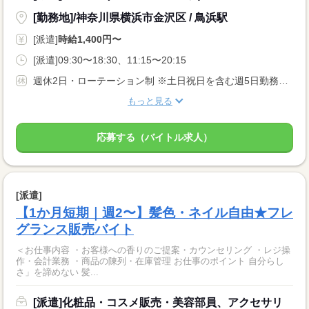
[勤務地]/神奈川県横浜市金沢区 / 鳥浜駅
[派遣]
時給1,400円〜
[派遣]09:30〜18:30、11:15〜20:15
週休2日・ローテーション制 ※土日祝日を含む週5日勤務となります。
もっと見る
応募する（バイトル求人）
[派遣]
【1か月短期｜週2〜】髪色・ネイル自由★フレ
グランス販売バイト
＜お仕事内容 ・お客様への香りのご提案・カウンセリング ・レジ操
作・会計業務 ・商品の陳列・在庫管理 お仕事のポイント 自分らし
さ」を諦めない 髪...
[派遣]化粧品・コスメ販売・美容部員、アクセサリ