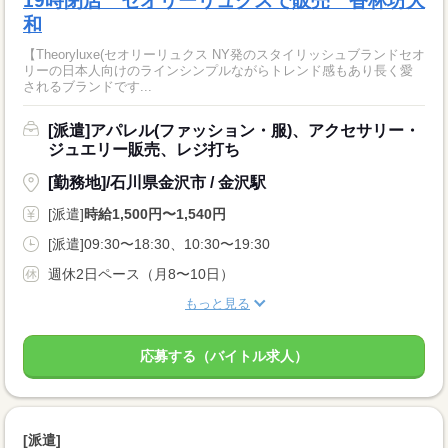
19時閉店 セオリーリュクスで販売 香林坊大
和
【Theoryluxe(セオリーリュクス NY発のスタイリッシュブランドセオ
リーの日本人向けのラインシンプルながらトレンド感もあり長く愛
されるブランドです...
[派遣]アパレル(ファッション・服)、アクセサリー・
ジュエリー販売、レジ打ち
[勤務地]/石川県金沢市 / 金沢駅
[派遣]
時給1,500円〜1,540円
[派遣]09:30〜18:30、10:30〜19:30
週休2日ペース（月8〜10日）
もっと見る
応募する（バイトル求人）
[派遣]