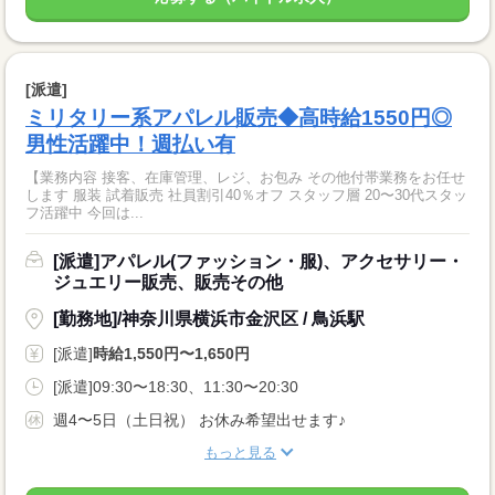
[派遣]
ミリタリー系アパレル販売◆高時給1550円◎
男性活躍中！週払い有
【業務内容 接客、在庫管理、レジ、お包み その他付帯業務をお任せ
します 服装 試着販売 社員割引40％オフ スタッフ層 20〜30代スタッ
フ活躍中 今回は...
[派遣]アパレル(ファッション・服)、アクセサリー・
ジュエリー販売、販売その他
[勤務地]/神奈川県横浜市金沢区 / 鳥浜駅
[派遣]
時給1,550円〜1,650円
[派遣]09:30〜18:30、11:30〜20:30
週4〜5日（土日祝） お休み希望出せます♪
もっと見る