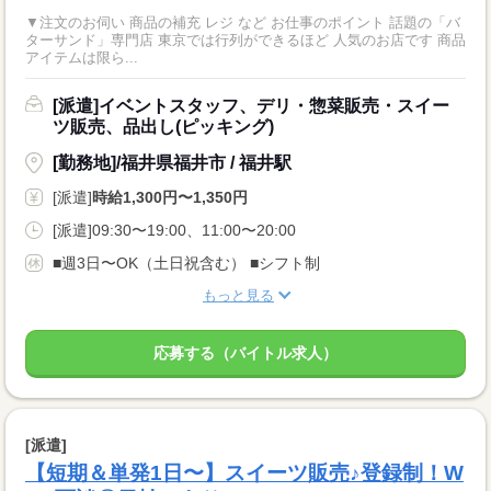
▼注文のお伺い 商品の補充 レジ など お仕事のポイント 話題の「バ
ターサンド」専門店 東京では行列ができるほど 人気のお店です 商品
アイテムは限ら...
[派遣]イベントスタッフ、デリ・惣菜販売・スイー
ツ販売、品出し(ピッキング)
[勤務地]/福井県福井市 / 福井駅
[派遣]
時給1,300円〜1,350円
[派遣]09:30〜19:00、11:00〜20:00
■週3日〜OK（土日祝含む） ■シフト制
もっと見る
応募する（バイトル求人）
[派遣]
【短期＆単発1日〜】スイーツ販売♪登録制！W