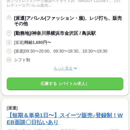
井アウトレットパーク横浜ベイサイド内「MAGGY CLOSET」での
レディースアパレル販売...
[派遣]アパレル(ファッション・服)、レジ打ち、販売
その他
[勤務地]/神奈川県横浜市金沢区 / 鳥浜駅
[派遣]
時給1,680円〜
[派遣]09:30〜20:00、09:30〜18:30、10:30〜19:30
シフト制
もっと見る
応募する（バイトル求人）
[派遣]
【短期＆単発1日〜】スイーツ販売♪登録制！W
EB面談〇日払いあり