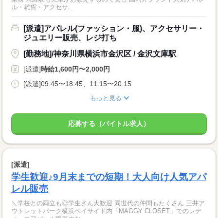
ル・雑貨・アクセサ...
[派遣]アパレル(ファッション・服)、アクセサリー・
ジュエリー販売、レジ打ち
[勤務地]/神奈川県横浜市金沢区 / 金沢文庫駅
[派遣]
時給1,600円〜2,000円
[派遣]09:45〜18:45、11:15〜20:15
もっと見る
応募する（バイトル求人）
[派遣]
学生歓迎♪9月末までの短期！大人向け人気アパ
レル販売
＼学校との両立も◎学生さん大歓迎 同世代の仲間もたくさん 三井ア
ウトレットパーク横浜ベイサイド内「MAGGY CLOSET」でのレデ