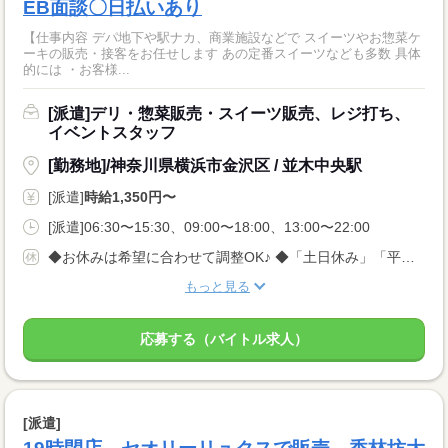
EB面談〇日払いあり
【仕事内容 デパ地下や駅ナカ、商業施設などで スイーツやお惣菜ケ
ーキの販売・接客をお任せします あの定番スイーツなども多数 具体
的には ・お客様...
[派遣]デリ・惣菜販売・スイーツ販売、レジ打ち、
イベントスタッフ
[勤務地]/神奈川県横浜市金沢区 / 並木中央駅
[派遣]
時給1,350円〜
[派遣]06:30〜15:30、09:00〜18:00、13:00〜22:00
◆お休みは希望に合わせて調整OK♪ ◆「土日休み」「平日休み」などもお気軽にご相談ください！ ◆テスト期間や家庭の事情など、柔軟に対応します◎
もっと見る
応募する（バイトル求人）
[派遣]