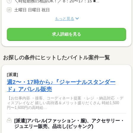
＼時短勤務の相談OK！／ 8：20〜17：15 ■...
土曜日 日曜日 祝日
もっと見る
求人詳細を見る
お探しの条件にヒットしたバイトル案件一覧
[派遣]
週2〜・17時から♪『ジャーナルスタンダー
ド』アパレル販売
【お仕事内容 ・接客、コーディネート提案 ・レジ ・納品対応 ・デ
ィスプレイなど 嬉しい高待遇＆メリット盛りだくさん 時給1,500
円〜1,600円の高時給...
[派遣]アパレル(ファッション・服)、アクセサリー・
ジュエリー販売、品出し(ピッキング)