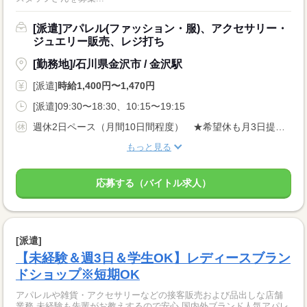
[派遣]アパレル(ファッション・服)、アクセサリー・
ジュエリー販売、レジ打ち
[勤務地]/石川県金沢市 / 金沢駅
[派遣]
時給1,400円〜1,470円
[派遣]09:30〜18:30、10:15〜19:15
週休2日ペース（月間10日間程度） ★希望休も月3日提出OK
もっと見る
応募する（バイトル求人）
[派遣]
【未経験＆週3日＆学生OK】レディースブラン
ドショップ※短期OK
アパレルや雑貨・アクセサリーなどの接客販売および品出しな店舗
業務 未経験も先輩がお教えするので安心 国内外ブランド人気アパレ