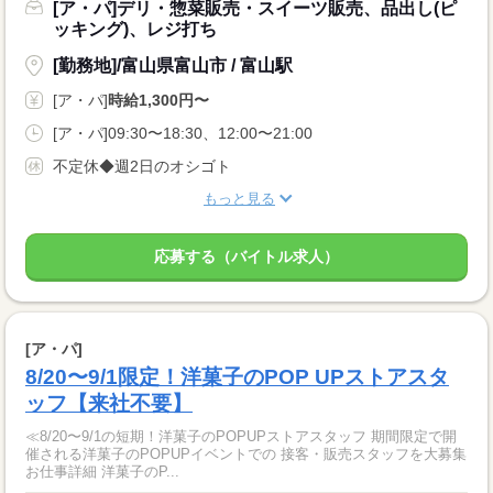
[ア・パ]デリ・惣菜販売・スイーツ販売、品出し(ピ
ッキング)、レジ打ち
[勤務地]/富山県富山市 / 富山駅
[ア・パ]
時給1,300円〜
[ア・パ]09:30〜18:30、12:00〜21:00
不定休◆週2日のオシゴト
もっと見る
応募する（バイトル求人）
[ア・パ]
8/20〜9/1限定！洋菓子のPOP UPストアスタ
ッフ【来社不要】
≪8/20〜9/1の短期！洋菓子のPOPUPストアスタッフ 期間限定で開
催される洋菓子のPOPUPイベントでの 接客・販売スタッフを大募集
お仕事詳細 洋菓子のP...