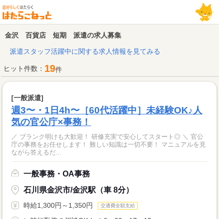
金沢 百貨店 短期 派遣の求人募集
派遣スタッフ活躍中に関する求人情報を見てみる
19
ヒット件数：
件
[一般派遣]
週3〜・1日4h〜［60代活躍中］未経験OK♪人
気の官公庁×事務！
／ ブランク明けも大歓迎！ 研修充実で安心してスタート◎ ＼ 官公
庁の事務をお任せします！ 難しい知識は一切不要！ マニュアルを見
ながら答えるだ...
一般事務・OA事務
石川県金沢市/金沢駅（車 8分）
時給1,300円～1,350円
交通費全額支給