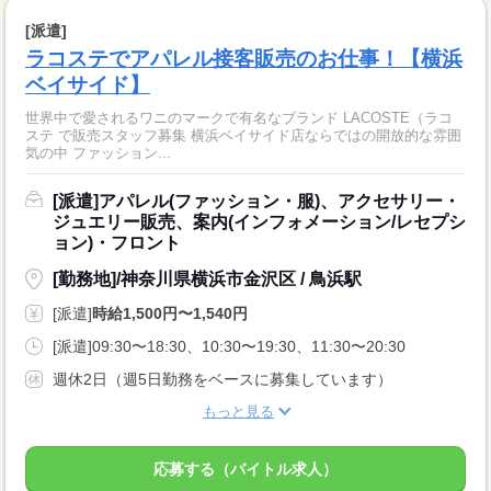
[派遣]
ラコステでアパレル接客販売のお仕事！【横浜
ベイサイド】
世界中で愛されるワニのマークで有名なブランド LACOSTE（ラコ
ステ で販売スタッフ募集 横浜ベイサイド店ならではの開放的な雰囲
気の中 ファッション...
[派遣]アパレル(ファッション・服)、アクセサリー・
ジュエリー販売、案内(インフォメーション/レセプシ
ョン)・フロント
[勤務地]/神奈川県横浜市金沢区 / 鳥浜駅
[派遣]
時給1,500円〜1,540円
[派遣]09:30〜18:30、10:30〜19:30、11:30〜20:30
週休2日（週5日勤務をベースに募集しています）
もっと見る
応募する（バイトル求人）