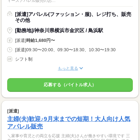
ィースアパレル販売のお...
[派遣]アパレル(ファッション・服)、レジ打ち、販売
その他
[勤務地]/神奈川県横浜市金沢区 / 鳥浜駅
[派遣]
時給1,680円〜
[派遣]09:30〜20:00、09:30〜18:30、10:30〜19:30
シフト制
もっと見る
応募する（バイトル求人）
[派遣]
主婦(夫)歓迎♪9月末までの短期！大人向け人気
アパレル販売
＼家事や育児との両立を応援 主婦(夫)さんが働きやすい環境です 三