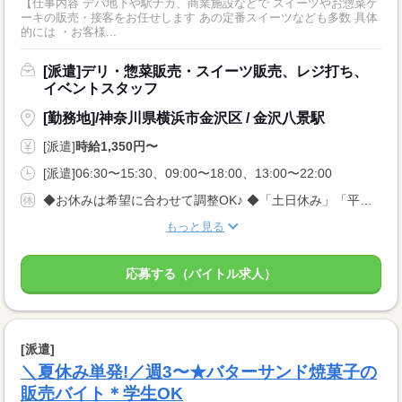
【仕事内容 デパ地下や駅ナカ、商業施設などで スイーツやお惣菜ケ
ーキの販売・接客をお任せします あの定番スイーツなども多数 具体
的には ・お客様...
[派遣]デリ・惣菜販売・スイーツ販売、レジ打ち、
イベントスタッフ
[勤務地]/神奈川県横浜市金沢区 / 金沢八景駅
[派遣]
時給1,350円〜
[派遣]06:30〜15:30、09:00〜18:00、13:00〜22:00
◆お休みは希望に合わせて調整OK♪ ◆「土日休み」「平日休み」などもお気軽にご相談ください！ ◆テスト期間や家庭の事情など、柔軟に対応します◎
もっと見る
応募する（バイトル求人）
[派遣]
＼夏休み単発!／週3〜★バターサンド焼菓子の
販売バイト＊学生OK