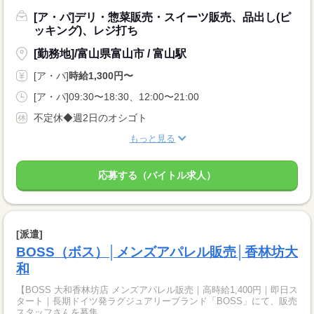
[ア・パ]デリ・惣菜販売・スイーツ販売、品出し(ピ
ッキング)、レジ打ち
[勤務地]/富山県富山市 / 富山駅
[ア・パ]
時給1,300円〜
[ア・パ]09:30〜18:30、12:00〜21:00
不定休◆週2日のオシゴト
もっと見る
応募する（バイトル求人）
[派遣]
BOSS（ボス）│メンズアパレル販売│香林坊大
和
【BOSS 大和香林坊店 メンズアパレル販売｜高時給1,400円｜即日ス
タート｜長期ドイツ発ラグジュアリーブランド「BOSS」にて、販売
スタッフさんを募集...