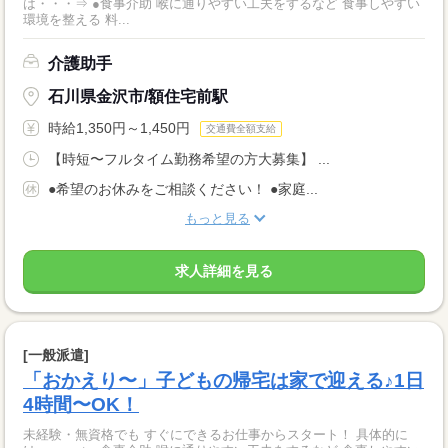
は・・・⇒ ●食事介助 喉に通りやすい工夫をするなど 食事しやすい
環境を整える 料...
介護助手
石川県金沢市/額住宅前駅
時給1,350円～1,450円
交通費全額支給
【時短〜フルタイム勤務希望の方大募集】 ...
●希望のお休みをご相談ください！ ●家庭...
もっと見る
求人詳細を見る
[一般派遣]
「おかえり〜」子どもの帰宅は家で迎える♪1日
4時間〜OK！
未経験・無資格でも すぐにできるお仕事からスタート！ 具体的に