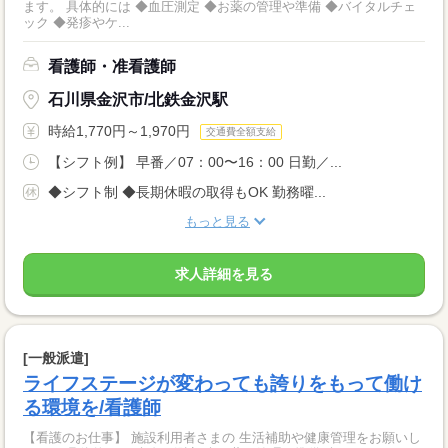
ます。 具体的には ◆血圧測定 ◆お薬の管理や準備 ◆バイタルチェ
ック ◆発疹やケ...
看護師・准看護師
石川県金沢市/北鉄金沢駅
時給1,770円～1,970円
交通費全額支給
【シフト例】 早番／07：00〜16：00 日勤／...
◆シフト制 ◆長期休暇の取得もOK 勤務曜...
もっと見る
求人詳細を見る
[一般派遣]
ライフステージが変わっても誇りをもって働け
る環境を/看護師
【看護のお仕事】 施設利用者さまの 生活補助や健康管理をお願いし