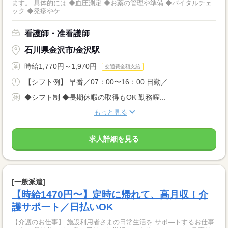
ます。 具体的には ◆血圧測定 ◆お薬の管理や準備 ◆バイタルチェ
ック ◆発疹やケ...
看護師・准看護師
石川県金沢市/金沢駅
時給1,770円～1,970円
交通費全額支給
【シフト例】 早番／07：00〜16：00 日勤／...
◆シフト制 ◆長期休暇の取得もOK 勤務曜...
もっと見る
求人詳細を見る
[一般派遣]
【時給1470円〜】定時に帰れて、高月収！介
護サポート／日払いOK
【介護のお仕事】 施設利用者さまの日常生活を サポ―トするお仕事