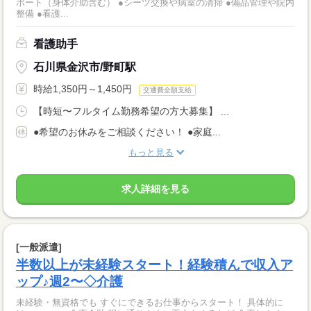
ポート（身体介助含む） ●シーツ交換や病室の清掃 ●備品管理や院内
整備 ●看護...
看護助手
石川県金沢市/野町駅
時給1,350円～1,450円
交通費全額支給
【時短〜フルタイム勤務希望の方大募集】 ...
●希望のお休みをご相談ください！ ●家庭...
もっと見る
求人詳細を見る
[一般派遣]
半数以上が未経験スタート！経験積んで収入ア
ップ♪週2〜◇介護
未経験・無資格でも すぐにできるお仕事からスタート！ 具体的に