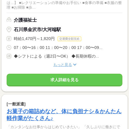
は…】 ■レクリエーションの準備やお手伝い ■食事の準備 ■衣服の整
理 ■お掃除 ■歩...
介護福祉士
石川県金沢市/大河端駅
時給1,470円～1,820円
交通費全額支給
07：00〜16：00 11：00〜20：00 17：00〜09...
◆シフトによる（週2日〜OK） ◆長期休暇の...
もっと見る
求人詳細を見る
[一般派遣]
お菓子の箱詰めなど、体に負担ナシ＆かんたん
軽作業がたくさん♪
「カンタンなお仕事からはじめていきたい」 「久しぶりに働きにで