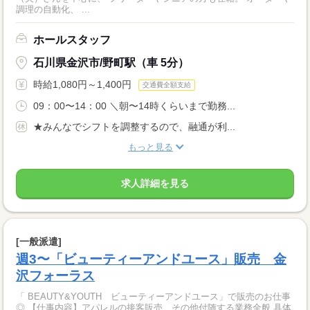
調理の自動化、 ...
ホールスタッフ
石川県金沢市/野町駅（車 5分）
時給1,080円～1,400円
交通費全額支給
09：00〜14：00 ＼朝〜14時くらいまで勤務...
★みんなでシフトを調整するので、融通が利...
もっと見る
求人詳細を見る
[一般派遣]
週3〜「ビューティーアンドユース」販売 金
沢フォーラス
「 BEAUTY&YOUTH ビューティーアンドユース」で販売のお仕事
◎ 【仕事内容】アパレルの接客販売、その他付随する業務全般 具体