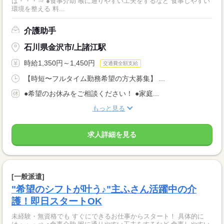
は・・・⇒ ●食事介助 喉に通りやすい工夫をするなど 食事しやすい
環境を整える 料...
介護助手
石川県金沢市/上諸江駅
時給1,350円～1,450円
交通費全額支給
【時短〜フルタイム勤務希望の方大募集】 ...
●希望のお休みをご相談ください！ ●家庭...
もっと見る
求人詳細を見る
[一般派遣]
"希望のシフトが叶う♪"主ふさん活躍中の介
護！即日スタートOK
未経験・無資格でも すぐにできるお仕事からスタート！ 具体的に