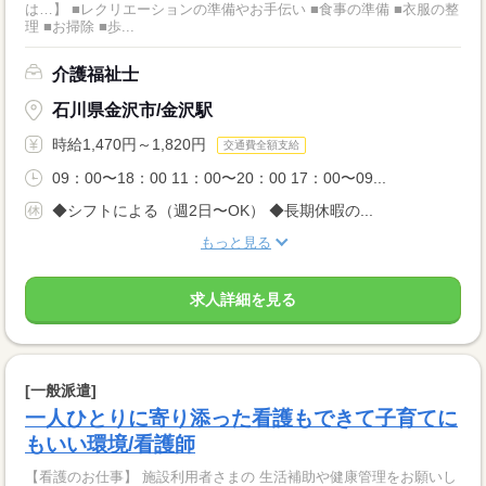
は…】 ■レクリエーションの準備やお手伝い ■食事の準備 ■衣服の整
理 ■お掃除 ■歩...
介護福祉士
石川県金沢市/金沢駅
時給1,470円～1,820円
交通費全額支給
09：00〜18：00 11：00〜20：00 17：00〜09...
◆シフトによる（週2日〜OK） ◆長期休暇の...
もっと見る
求人詳細を見る
[一般派遣]
一人ひとりに寄り添った看護もできて子育てに
もいい環境/看護師
【看護のお仕事】 施設利用者さまの 生活補助や健康管理をお願いし