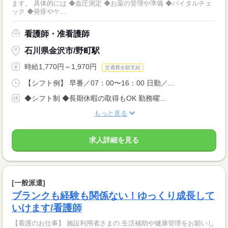
ます。 具体的には ◆血圧測定 ◆お薬の管理や準備 ◆バイタルチェ
ック ◆発疹やケ...
看護師・准看護師
石川県金沢市/野町駅
時給1,770円～1,970円
交通費全額支給
【シフト例】 早番／07：00〜16：00 日勤／...
◆シフト制 ◆長期休暇の取得もOK 勤務曜...
もっと見る
求人詳細を見る
[一般派遣]
ブランクも経験も関係ない！ゆっくり成長して
いけます/看護師
【看護のお仕事】 施設利用者さまの 生活補助や健康管理をお願いし