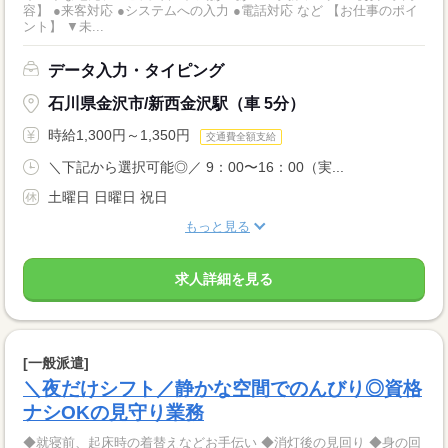
容】 ●来客対応 ●システムへの入力 ●電話対応 など 【お仕事のポイ
ント】 ▼未...
データ入力・タイピング
石川県金沢市/新西金沢駅（車 5分）
時給1,300円～1,350円
交通費全額支給
＼下記から選択可能◎／ 9：00〜16：00（実...
土曜日 日曜日 祝日
もっと見る
求人詳細を見る
[一般派遣]
＼夜だけシフト／静かな空間でのんびり◎資格
ナシOKの見守り業務
◆就寝前、起床時の着替えなどお手伝い ◆消灯後の見回り ◆身の回