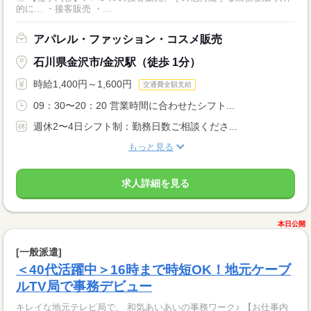
的に… ・接客販売 ・...
アパレル・ファッション・コスメ販売
石川県金沢市/金沢駅（徒歩 1分）
時給1,400円～1,600円
交通費全額支給
09：30〜20：20 営業時間に合わせたシフト...
週休2〜4日シフト制：勤務日数ご相談くださ...
もっと見る
求人詳細を見る
本日公開
[一般派遣]
＜40代活躍中＞16時まで時短OK！地元ケーブ
ルTV局で事務デビュー
キレイな地元テレビ局で、 和気あいあいの事務ワーク♪ 【お仕事内