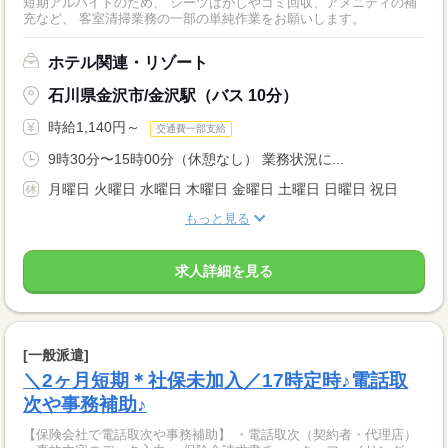
短期アルバイトのため、 シーツはがしやゴミ回収、アメニティの補
充など、 客室清掃業務の一部の単純作業をお願いします。
ホテル関連・リゾート
石川県金沢市/金沢駅（バス 10分）
時給1,140円～
交通費一部支給
9時30分〜15時00分（休憩なし） 業務状況に...
月曜日 火曜日 水曜日 木曜日 金曜日 土曜日 日曜日 祝日
もっと見る
求人詳細を見る
[一般派遣]
＼2ヶ月短期＊社保未加入／17時定時♪電話取
次や事務補助♪
【保険会社で電話取次や事務補助】 ・電話取次（契約者・代理店）