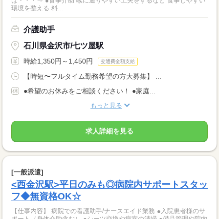
は・・・⇒ ●食事介助 喉に通りやすい工夫をするなど 食事しやすい
環境を整える 料...
介護助手
石川県金沢市/七ツ屋駅
時給1,350円～1,450円
交通費全額支給
【時短〜フルタイム勤務希望の方大募集】 ...
●希望のお休みをご相談ください！ ●家庭...
もっと見る
求人詳細を見る
[一般派遣]
<西金沢駅>平日のみも◎病院内サポートスタッ
フ◆無資格OK☆
【仕事内容】 病院での看護助手/ナースエイド業務 ●入院患者様のサ
ポート（身体介助含む） ●シーツ交換や病室の清掃 ●備品管理や院内