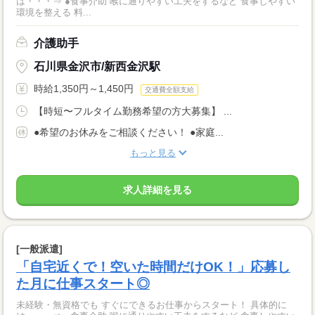
は・・・⇒ ●食事介助 喉に通りやすい工夫をするなど 食事しやすい
環境を整える 料...
介護助手
石川県金沢市/新西金沢駅
時給1,350円～1,450円
交通費全額支給
【時短〜フルタイム勤務希望の方大募集】 ...
●希望のお休みをご相談ください！ ●家庭...
もっと見る
求人詳細を見る
[一般派遣]
「自宅近くで！空いた時間だけOK！」応募し
た月に仕事スタート◎
未経験・無資格でも すぐにできるお仕事からスタート！ 具体的に