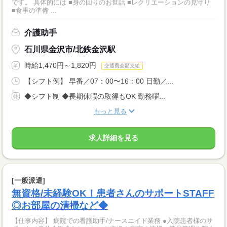
です。 具体的には ■身の回りのお世話 ■レクリエーションの見守り
■食事の準備 ...
介護助手
石川県金沢市/北鉄金沢駅
時給1,470円～1,820円
交通費全額支給
【シフト例】 早番／07：00〜16：00 日勤／...
◆シフト制 ◆長期休暇の取得もOK 勤務曜...
もっと見る
求人詳細を見る
[一般派遣]
無資格/未経験OK！患者さんのサポートSTAFF
◎お部屋の清掃など◆
【仕事内容】 病院での看護助手/ナースエイド業務 ●入院患者様のサ