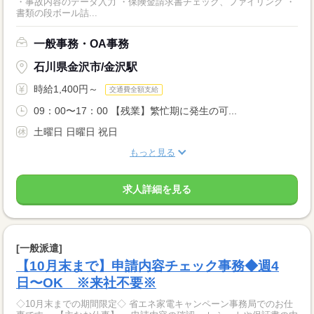
・事故内容のデータ入力 ・保険金請求書チェック、ファイリング ・
書類の段ボール詰...
一般事務・OA事務
石川県金沢市/金沢駅
時給1,400円～
交通費全額支給
09：00〜17：00 【残業】繁忙期に発生の可...
土曜日 日曜日 祝日
もっと見る
求人詳細を見る
[一般派遣]
【10月末まで】申請内容チェック事務◆週4
日〜OK ※来社不要※
◇10月末までの期間限定◇ 省エネ家電キャンペーン事務局でのお仕