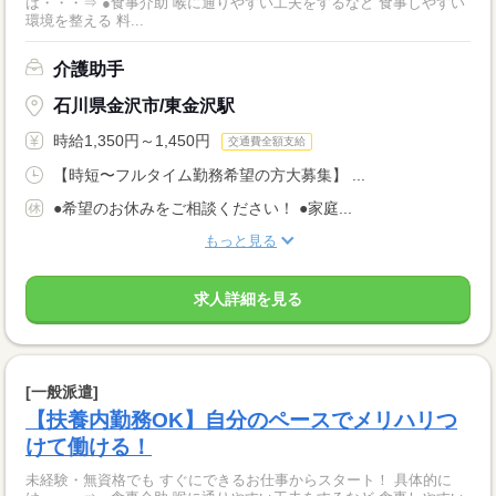
は・・・⇒ ●食事介助 喉に通りやすい工夫をするなど 食事しやすい
環境を整える 料...
介護助手
石川県金沢市/東金沢駅
時給1,350円～1,450円
交通費全額支給
【時短〜フルタイム勤務希望の方大募集】 ...
●希望のお休みをご相談ください！ ●家庭...
もっと見る
求人詳細を見る
[一般派遣]
【扶養内勤務OK】自分のペースでメリハリつ
けて働ける！
未経験・無資格でも すぐにできるお仕事からスタート！ 具体的に