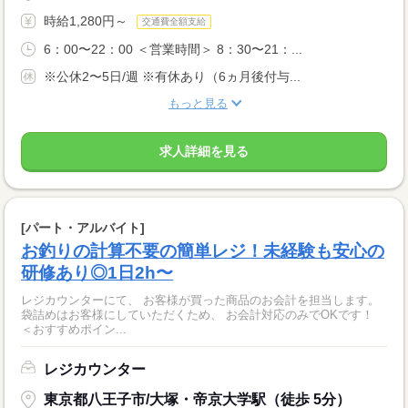
時給1,280円～
交通費全額支給
6：00〜22：00 ＜営業時間＞ 8：30〜21：...
※公休2〜5日/週 ※有休あり（6ヵ月後付与...
もっと見る
求人詳細を見る
[パート・アルバイト]
お釣りの計算不要の簡単レジ！未経験も安心の
研修あり◎1日2h〜
レジカウンターにて、 お客様が買った商品のお会計を担当します。
袋詰めはお客様にしていただくため、 お会計対応のみでOKです！
＜おすすめポイン...
レジカウンター
東京都八王子市/大塚・帝京大学駅（徒歩 5分）