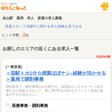
金山駅 薬局 求人 派遣の求人募集
派遣スタッフ活躍中に関する求人情報を見てみる
2
ヒット件数：
件
お探しのエリアの近くにある求人一覧
3日以内公開
[一般派遣]
＜栄駅トホ1分☆残業ほぼナシ♪経験が活かせる
＞薬局で調剤事務
調剤薬局で、調剤事務のお仕事です。薬剤師さんをサポート☆処方
箋入力の経験を活かして、更に専門性を深めるチャンス！地域の健
康を守る大切なポジシ...
医療事務・調剤事務