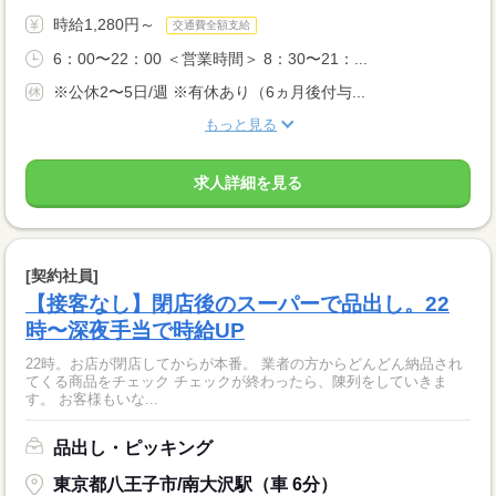
時給1,280円～
交通費全額支給
6：00〜22：00 ＜営業時間＞ 8：30〜21：...
※公休2〜5日/週 ※有休あり（6ヵ月後付与...
もっと見る
求人詳細を見る
[契約社員]
【接客なし】閉店後のスーパーで品出し。22
時〜深夜手当で時給UP
22時。お店が閉店してからが本番。 業者の方からどんどん納品され
てくる商品をチェック チェックが終わったら、陳列をしていきま
す。 お客様もいな...
品出し・ピッキング
東京都八王子市/南大沢駅（車 6分）