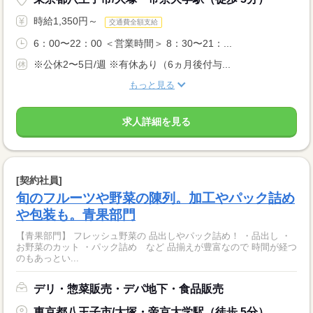
時給1,350円～
交通費全額支給
6：00〜22：00 ＜営業時間＞ 8：30〜21：...
※公休2〜5日/週 ※有休あり（6ヵ月後付与...
もっと見る
求人詳細を見る
[契約社員]
旬のフルーツや野菜の陳列。加工やパック詰め
や包装も。青果部門
【青果部門】 フレッシュ野菜の 品出しやパック詰め！ ・品出し ・
お野菜のカット ・パック詰め など 品揃えが豊富なので 時間が経つ
のもあっとい...
デリ・惣菜販売・デパ地下・食品販売
東京都八王子市/大塚・帝京大学駅（徒歩 5分）