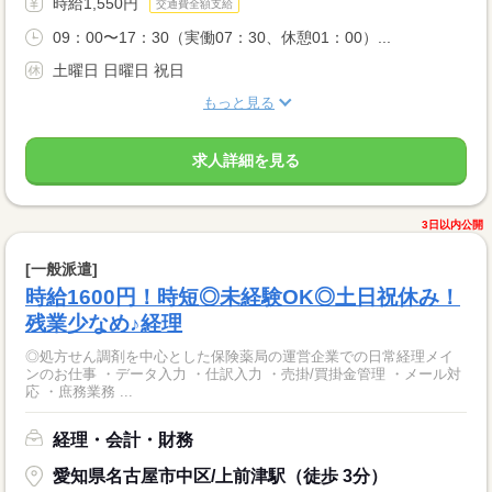
時給1,550円
交通費全額支給
09：00〜17：30（実働07：30、休憩01：00）...
土曜日 日曜日 祝日
もっと見る
求人詳細を見る
3日以内公開
[一般派遣]
時給1600円！時短◎未経験OK◎土日祝休み！
残業少なめ♪経理
◎処方せん調剤を中心とした保険薬局の運営企業での日常経理メイ
ンのお仕事 ・データ入力 ・仕訳入力 ・売掛/買掛金管理 ・メール対
応 ・庶務業務 ...
経理・会計・財務
愛知県名古屋市中区/上前津駅（徒歩 3分）