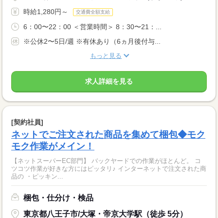
時給1,280円～
交通費全額支給
6：00〜22：00 ＜営業時間＞ 8：30〜21：...
※公休2〜5日/週 ※有休あり（6ヵ月後付与...
もっと見る
求人詳細を見る
[契約社員]
ネットでご注文された商品を集めて梱包◆モク
モク作業がメイン！
【ネットスーパーEC部門】 バックヤードでの作業がほとんど。 コ
ツコツ作業が好きな方にはピッタリ♪ インターネットで注文された商
品の ・ピッキン...
梱包・仕分け・検品
東京都八王子市/大塚・帝京大学駅（徒歩 5分）