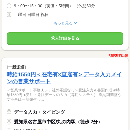
9：00〜15：00（実働：5時間） （休憩60分...
土曜日 日曜日 祝日
もっと見る
求人詳細を見る
1週間以内公開
[一般派遣]
時給1550円＜在宅有×直雇有＞データ入力メイ
ンの営業サポート
＜営業サポート事務★レア社外電話なし＞受注入力＆書類作成＠時
給1550円 ●受注・発注データの入力（専用システム） ※納期調整や
交渉事は一切発生し...
データ入力・タイピング
愛知県名古屋市中区/丸の内駅（徒歩 2分）