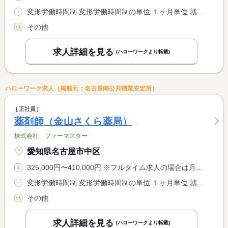
変形労働時間制 変形労働時間制の単位 １ヶ月単位 就業時間１ 9時30分〜18時45分 就業時間２ 9時00分〜18時15分 就業時間３ 9時00分〜13時00分 就業時間に関する特記事項 （１）（２）の場合は、休憩 ７５分 <BR> （３）の場合は 休憩なし <BR> 月平均労働時間 １７０時間
その他
求人詳細を見る
(ハローワークより転載)
ハローワーク求人（掲載元：名古屋南公共職業安定所）
正社員
薬剤師（金山さくら薬局）
株式会社 ファーマスター
愛知県名古屋市中区
325,000円〜410,000円 ※フルタイム求人の場合は月額（換算額）、パート求人の場合は時間額を表示しています。
変形労働時間制 変形労働時間制の単位 １ヶ月単位 就業時間１ 9時30分〜18時45分 就業時間２ 9時00分〜18時15分 就業時間３ 9時00分〜13時00分 就業時間に関する特記事項 （１）月〜金 <BR> （２）土日 <BR> （３）祝日の勤務（休憩なし） <BR> 週４０時間
その他
求人詳細を見る
(ハローワークより転載)