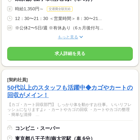
時給1,350円～
交通費全額支給
12：30〜21：30 ＜営業時間＞ 8：30〜21...
※公休2〜5日/週 ※有休あり（6ヵ月後付与...
もっと見る
求人詳細を見る
[契約社員]
50代以上のスタッフも活躍中◆カゴやカートの
回収がメイン！
【カゴ・カート回収部門】 しっかり体を動かすお仕事。 いいリフレ
ッシュになりますよ♪ ・カートやカゴの回収 ・カートやカゴの整理
・簡単な清掃 ...
コンビニ・スーパー
東京都八王子市/南大沢駅（車 6分）