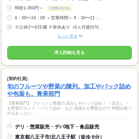
時給1,350円～
交通費全額支給
6：00〜16：00 ＜営業時間＞ 8：30〜21：...
※公休2〜5日/週 ※有休あり（6ヵ月後付与...
もっと見る
求人詳細を見る
[契約社員]
旬のフルーツや野菜の陳列。加工やパック詰め
や包装も。青果部門
【青果部門】 フレッシュ野菜の 品出しやパック詰め！ ・品出し ・
お野菜のカット ・パック詰め など 品揃えが豊富なので 時間が経つ
のもあっとい...
デリ・惣菜販売・デパ地下・食品販売
東京都八王子市/北八王子駅（徒歩 6分）