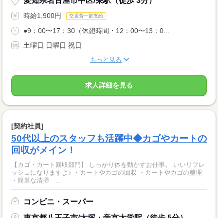
愛知県名古屋市中区/栄駅（徒歩 3分）
時給1,900円
交通費一部支給
●9：00〜17：30（休憩時間・12：00〜13：0...
土曜日 日曜日 祝日
もっと見る
求人詳細を見る
[契約社員]
50代以上のスタッフも活躍中◆カゴやカートの
回収がメイン！
【カゴ・カート回収部門】 しっかり体を動かすお仕事。 いいリフレ
ッシュになりますよ♪ ・カートやカゴの回収 ・カートやカゴの整理
・簡単な清掃 ...
コンビニ・スーパー
東京都八王子市/大塚・帝京大学駅（徒歩 5分）