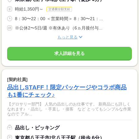
時給1,350円～
交通費全額支給
8：30〜22：00 ＜営業時間＞ 8：30〜21：...
※公休2〜5日/週 ※有休あり（6ヵ月後付与...
もっと見る
求人詳細を見る
[契約社員]
品出しSTAFF！限定パッケージやコラボ商品
も1番にチェック♪
【グロサリー部門】 人気の品出しのお仕事です。 新商品にも詳しく
なれます♪ ・品出し ・手直し ・接客 など とってもシンプルな作業
なので アル...
品出し・ピッキング
東京都八王子市/北八王子駅（徒歩 6分）