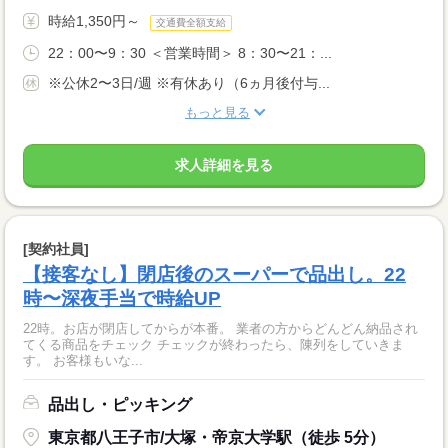
時給1,350円～
交通費全額支給
22：00〜9：30 ＜営業時間＞ 8：30〜21：...
※公休2〜3日/週 ※有休あり（6ヵ月後付与...
もっと見る
求人詳細を見る
[契約社員]
【接客なし】閉店後のスーパーで品出し。22
時〜深夜手当で時給UP
22時。お店が閉店してからが本番。 業者の方からどんどん納品され
てくる商品をチェック チェックが終わったら、陳列をしていきま
す。 お客様もいな...
品出し・ピッキング
東京都八王子市/大塚・帝京大学駅（徒歩 5分）