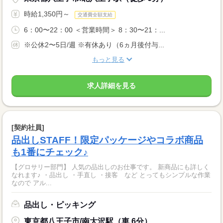
時給1,350円～
交通費全額支給
6：00〜22：00 ＜営業時間＞ 8：30〜21：...
※公休2〜5日/週 ※有休あり（6ヵ月後付与...
もっと見る
求人詳細を見る
[契約社員]
品出しSTAFF！限定パッケージやコラボ商品
も1番にチェック♪
【グロサリー部門】 人気の品出しのお仕事です。 新商品にも詳しく
なれます♪ ・品出し ・手直し ・接客 など とってもシンプルな作業
なので アル...
品出し・ピッキング
東京都八王子市/南大沢駅（車 6分）