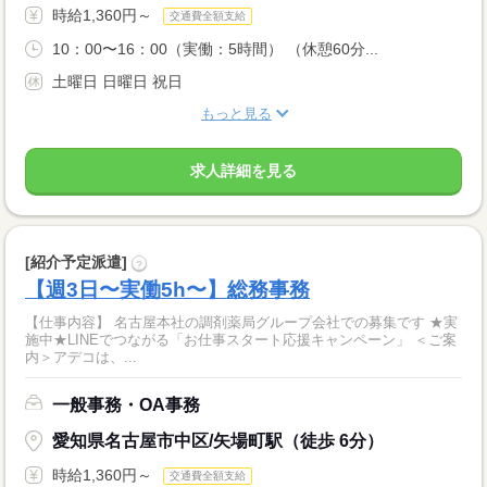
時給1,360円～
交通費全額支給
10：00〜16：00（実働：5時間） （休憩60分...
土曜日 日曜日 祝日
もっと見る
求人詳細を見る
[紹介予定派遣]
?
【週3日〜実働5h〜】総務事務
【仕事内容】 名古屋本社の調剤薬局グループ会社での募集です ★実
施中★LINEでつながる「お仕事スタート応援キャンペーン」 ＜ご案
内＞アデコは、...
一般事務・OA事務
愛知県名古屋市中区/矢場町駅（徒歩 6分）
時給1,360円～
交通費全額支給