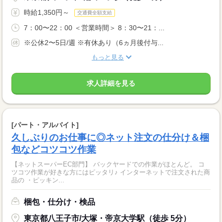
時給1,350円～
交通費全額支給
7：00〜22：00 ＜営業時間＞ 8：30〜21：...
※公休2〜5日/週 ※有休あり（6ヵ月後付与...
もっと見る
求人詳細を見る
[パート・アルバイト]
久しぶりのお仕事に◎ネット注文の仕分け＆梱
包などコツコツ作業
【ネットスーパーEC部門】 バックヤードでの作業がほとんど。 コ
ツコツ作業が好きな方にはピッタリ♪ インターネットで注文された商
品の ・ピッキン...
梱包・仕分け・検品
東京都八王子市/大塚・帝京大学駅（徒歩 5分）