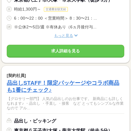
時給1,300円～
交通費全額支給
6：00〜22：00 ＜営業時間＞ 8：30〜21：...
※公休2〜5日/週 ※有休あり（6ヵ月後付与...
もっと見る
求人詳細を見る
[契約社員]
品出しSTAFF！限定パッケージやコラボ商品
も1番にチェック♪
【グロサリー部門】 人気の品出しのお仕事です。 新商品にも詳しく
なれます♪ ・品出し ・手直し ・接客 など とってもシンプルな作業
なので アル...
品出し・ピッキング
東京都八王子市/大塚・帝京大学駅（徒歩 5分）