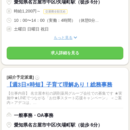
愛知県名古屋市中区/矢場町駅（徒歩 6分）
時給1,200円～
交通費全額支給
10：00〜14：00（実働：4時間） （休憩0分...
土曜日 日曜日 祝日
もっと見る
求人詳細を見る
[紹介予定派遣]
?
【週3日×時短】子育て理解あり！総務事務
【仕事内容】 名古屋本社の調剤薬局グループ会社での募集です ★実
施中★LINEでつながる「お仕事スタート応援キャンペーン」 ＜ご案
内＞アデコは、...
一般事務・OA事務
愛知県名古屋市中区/矢場町駅（徒歩 6分）