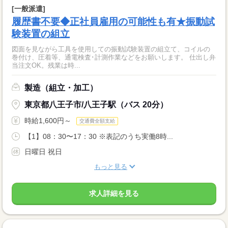
[一般派遣]
履歴書不要◆正社員雇用の可能性も有★振動試
験装置の組立
図面を見ながら工具を使用しての振動試験装置の組立て、コイルの
巻付け、圧着等、通電検査･計測作業などをお願いします。 仕出し弁
当注文OK。残業は時...
製造（組立・加工）
東京都八王子市/八王子駅（バス 20分）
時給1,600円～
交通費全額支給
【1】08：30〜17：30 ※表記のうち実働8時...
日曜日 祝日
もっと見る
求人詳細を見る