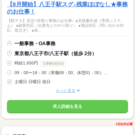
【8月開始】八王子駅スグ♪残業ほぼなし★事務
のお仕事！
【駅チカ】安定×長期☆事務のお仕事♪ ●見積書作成（専用システ
ム） ●顧客対応（企業先とのやり取り） ●電話対応（問い合わせ対
応、取次ぎ） ●来...
一般事務・OA事務
東京都八王子市/八王子駅（徒歩 2分）
時給1,650円
交通費全額支給
09：00〜18：00（実働08：00、休憩01：00）...
土曜日 日曜日 祝日
もっと見る
求人詳細を見る
3日以内公開