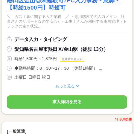
熱田区金山◎未経験可♪PC入力事務＊急募＊
【時給1500円】時短可
＼ ガス工事に関する入力業務 ／ ・専用端末での入力メイン、社
員さんのサポートなので安心♪ ・工事士さんが利用する車両管理（ト
ラックの空き状況...
データ入力・タイピング
愛知県名古屋市熱田区/金山駅（徒歩 13分）
時給1,500円～1,875円
交通費全額支給
◆勤務時間：8：30〜17：30 （休憩1時間） ...
土曜日 日曜日 祝日
もっと見る
求人詳細を見る
3日以内公開
[一般派遣]