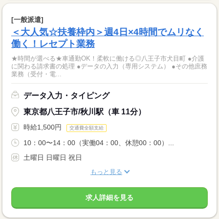
[一般派遣]
＜大人気☆扶養枠内＞週4日×4時間でムリなく
働く！レセプト業務
★時間が選べる★車通勤OK！柔軟に働ける◎八王子市犬目町 ●介護
に関わる請求書の処理 ●データの入力（専用システム） ●その他庶務
業務（受付・電...
データ入力・タイピング
東京都八王子市/秋川駅（車 11分）
時給1,500円
交通費全額支給
10：00〜14：00（実働04：00、休憩00：00）...
土曜日 日曜日 祝日
もっと見る
求人詳細を見る