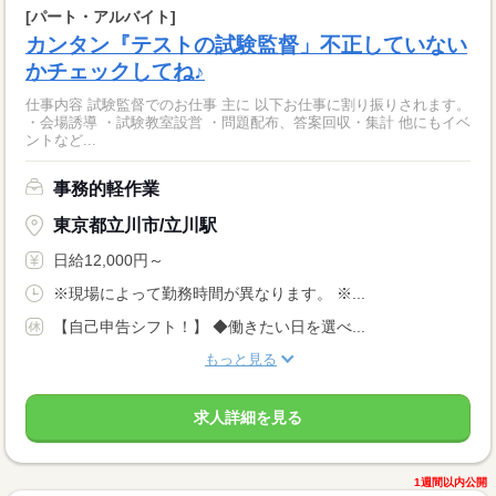
[パート・アルバイト]
カンタン『テストの試験監督」不正していない
かチェックしてね♪
仕事内容 試験監督でのお仕事 主に 以下お仕事に割り振りされます。
・会場誘導 ・試験教室設営 ・問題配布、答案回収・集計 他にもイベ
ントなど...
事務的軽作業
東京都立川市/立川駅
日給12,000円～
※現場によって勤務時間が異なります。 ※...
【自己申告シフト！】 ◆働きたい日を選べ...
もっと見る
求人詳細を見る
1週間以内公開