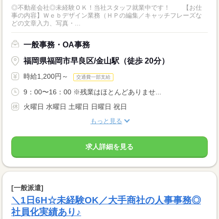
◎不動産会社◎未経験ＯＫ！当社スタッフ就業中です！ 【お仕
事の内容】Ｗｅｂデザイン業務（ＨＰの編集／キャッチフレーズな
どの文章入力、写真・...
一般事務・OA事務
福岡県福岡市早良区/金山駅（徒歩 20分）
時給1,200円～
交通費一部支給
9：00〜16：00 ※残業はほとんどありませ...
火曜日 水曜日 土曜日 日曜日 祝日
もっと見る
求人詳細を見る
[一般派遣]
＼1日6H☆未経験OK／大手商社の人事事務◎
社員化実績あり♪