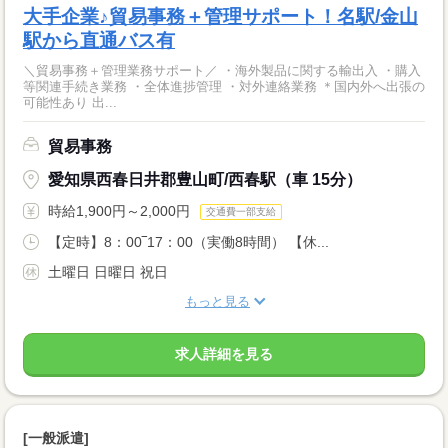
大手企業♪貿易事務＋管理サポート！名駅/金山
駅から直通バス有
＼貿易事務＋管理業務サポート／ ・海外製品に関する輸出入 ・購入
等関連手続き業務 ・全体進捗管理 ・対外連絡業務 ＊国内外へ出張の
可能性あり 出...
貿易事務
愛知県西春日井郡豊山町/西春駅（車 15分）
時給1,900円～2,000円
交通費一部支給
【定時】8：00‾17：00（実働8時間） 【休...
土曜日 日曜日 祝日
もっと見る
求人詳細を見る
[一般派遣]