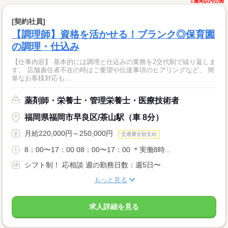
1週間以内公開
[契約社員]
【調理師】資格を活かせる！ブランク◎保育園
の調理・仕込み
【仕事内容】 基本的には調理と仕込みの業務を2交代制で繰り返しま
す。 店舗責任者不在の時はご要望や伝達事項のヒアリングなど、 簡
単なお客様対応も...
薬剤師・栄養士・管理栄養士・医療技術者
福岡県福岡市早良区/茶山駅（車 8分）
月給220,000円～250,000円
交通費全額支給
8：00〜17：00 08：00〜17：00 ＊実働8時...
シフト制！ 応相談 週の勤務日数：週5日〜
もっと見る
求人詳細を見る