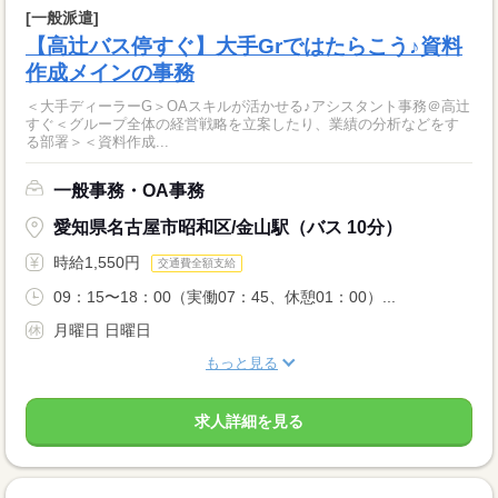
[一般派遣]
【高辻バス停すぐ】大手Grではたらこう♪資料
作成メインの事務
＜大手ディーラーG＞OAスキルが活かせる♪アシスタント事務＠高辻
すぐ＜グループ全体の経営戦略を立案したり、業績の分析などをす
る部署＞＜資料作成...
一般事務・OA事務
愛知県名古屋市昭和区/金山駅（バス 10分）
時給1,550円
交通費全額支給
09：15〜18：00（実働07：45、休憩01：00）...
月曜日 日曜日
もっと見る
求人詳細を見る