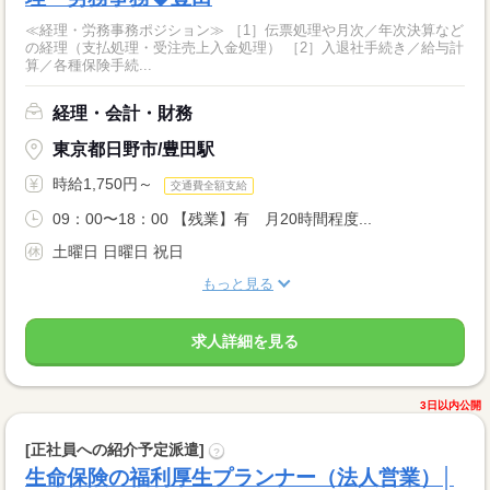
≪経理・労務事務ポジション≫ ［1］伝票処理や月次／年次決算など
の経理（支払処理・受注売上入金処理） ［2］入退社手続き／給与計
算／各種保険手続...
経理・会計・財務
東京都日野市/豊田駅
時給1,750円～
交通費全額支給
09：00〜18：00 【残業】有 月20時間程度...
土曜日 日曜日 祝日
もっと見る
求人詳細を見る
3日以内公開
[正社員への紹介予定派遣]
?
生命保険の福利厚生プランナー（法人営業）│