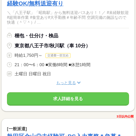
経験OK/無料送迎有り
＼「八王子駅」「昭島駅」から無料送迎バスあり！！／ #未経験歓迎
#超簡単作業 #食堂あり#大手勤務＃年齢不問 空調完備の施設なので
快適（＾▽＾）/ ...
梱包・仕分け・検品
東京都八王子市/秋川駅（車 10分）
時給1,750円～
交通費一部支給
21：00〜6：00 ■実働8時間 ■休憩1時間
土曜日 日曜日 祝日
もっと見る
求人詳細を見る
3日以内公開
[一般派遣]