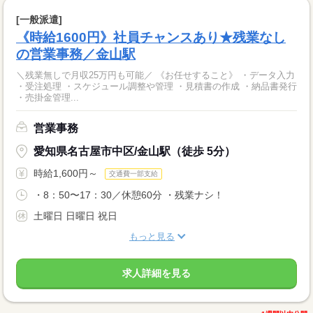
[一般派遣]
《時給1600円》社員チャンスあり★残業なし
の営業事務／金山駅
＼残業無しで月収25万円も可能／ 《お任せすること》 ・データ入力
・受注処理 ・スケジュール調整や管理 ・見積書の作成 ・納品書発行
・売掛金管理...
営業事務
愛知県名古屋市中区/金山駅（徒歩 5分）
時給1,600円～
交通費一部支給
・8：50〜17：30／休憩60分 ・残業ナシ！
土曜日 日曜日 祝日
もっと見る
求人詳細を見る