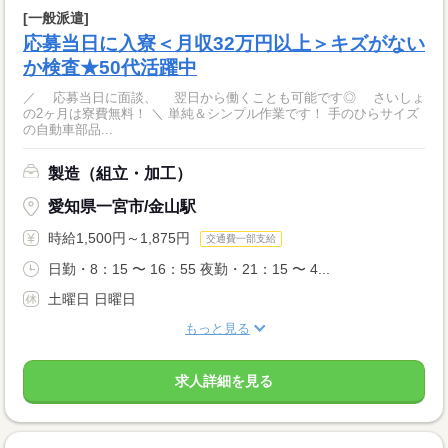
[一般派遣]
応募当日に入寮＜月収32万円以上＞キズがない
か検査★50代活躍中
／ 応募当日に面談、 翌日から働くことも可能です◎ さいしょ
の2ヶ月は寮費無料！ ＼ 単純＆シンプル作業です！ 手のひらサイズ
の自動車部品...
製造（組立・加工）
愛知県一宮市/金山駅
時給1,500円～1,875円
交通費一部支給
日勤・8：15 〜 16：55 夜勤・21：15 〜 4...
土曜日 日曜日
もっと見る
求人詳細を見る