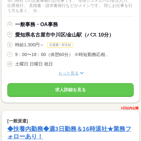
専門商社での営業事務のお仕事です。 専用システムへの受注入力、
伝票発行、 見積書・請求書発行などがメインです。 同じお仕事を行
う方も多く、 分...
一般事務・OA事務
愛知県名古屋市中川区/金山駅（バス 10分）
時給1,300円～
交通費一部支給
9：00〜18：00（休憩60分） ※時短勤務応相...
土曜日 日曜日 祝日
もっと見る
求人詳細を見る
3日以内公開
[一般派遣]
◆扶養内勤務◆週3日勤務＆16時退社★業務フ
ォローあり！