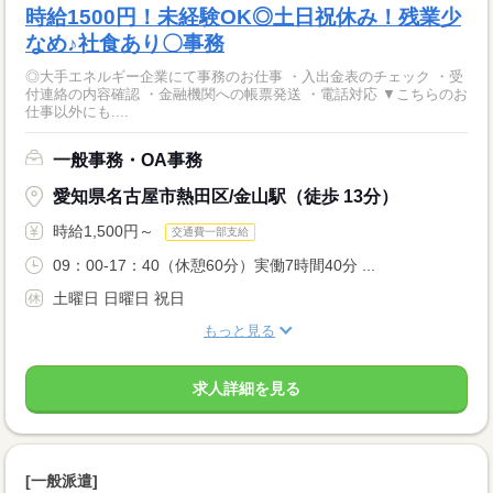
時給1500円！未経験OK◎土日祝休み！残業少
なめ♪社食あり〇事務
◎大手エネルギー企業にて事務のお仕事 ・入出金表のチェック ・受
付連絡の内容確認 ・金融機関への帳票発送 ・電話対応 ▼こちらのお
仕事以外にも....
一般事務・OA事務
愛知県名古屋市熱田区/金山駅（徒歩 13分）
時給1,500円～
交通費一部支給
09：00-17：40（休憩60分）実働7時間40分 ...
土曜日 日曜日 祝日
もっと見る
求人詳細を見る
[一般派遣]