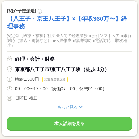
[紹介予定派遣]
?
【八王子・京王八王子】×【年収360万〜】経
理事務
安定◎【医療・福祉】社団法人での経理業務 ●会計ソフト入力 ●銀行
対応（振込・両替など） ●伝票作成 ●総務補助 ●電話対応（取次程
度）
経理・会計・財務
東京都八王子市/京王八王子駅（徒歩 1分）
時給1,500円
交通費全額支給
09：00〜17：00（実働07：00、休憩01：00）...
日曜日 祝日
もっと見る
求人詳細を見る