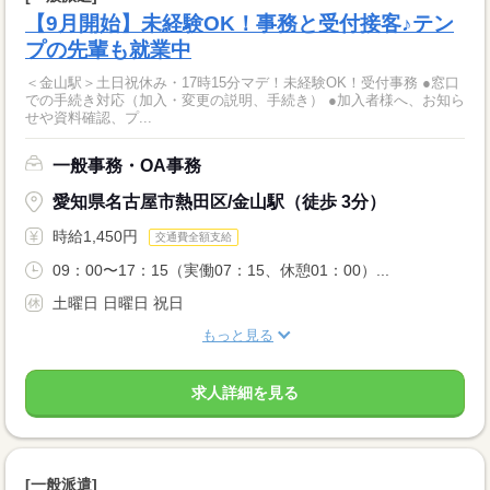
【9月開始】未経験OK！事務と受付接客♪テン
プの先輩も就業中
＜金山駅＞土日祝休み・17時15分マデ！未経験OK！受付事務 ●窓口
での手続き対応（加入・変更の説明、手続き） ●加入者様へ、お知ら
せや資料確認、プ...
一般事務・OA事務
愛知県名古屋市熱田区/金山駅（徒歩 3分）
時給1,450円
交通費全額支給
09：00〜17：15（実働07：15、休憩01：00）...
土曜日 日曜日 祝日
もっと見る
求人詳細を見る
[一般派遣]