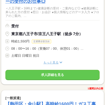
ーの受付のお仕事◎
＜八王子駅＞16時まで♪健康診断の受付・ご案内など◎ ●健康診断に
来られた方の受付 ●窓口・お会計 ●個人情報などのデータ入力 ●フロ
アのご案内、...
受付
東京都八王子市/京王八王子駅（徒歩 7分）
時給1,550円
交通費全額支給
08：00〜16：00（実働07：00、休憩01：00）...
土曜日 日曜日 祝日
もっと見る
求人詳細を見る
1週間以内公開
[一般派遣]
【熱田区・金山駅】高時給1600円！ガス工事