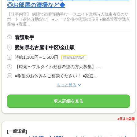
◎お部屋の清掃など◆
【仕事内容】 病院での看護助手/ナースエイド業務 ●入院患者様のサ
ポート（身体介助含む） ●シーツ交換や病室の清掃 ●備品管理や院内
整備 ●看護...
看護助手
愛知県名古屋市中区/金山駅
時給1,300円～1,600円
交通費全額支給
【時短〜フルタイム勤務希望の方大募集】 ...
●希望のお休みをご相談ください！ ●家庭...
もっと見る
求人詳細を見る
3日以内公開
[一般派遣]