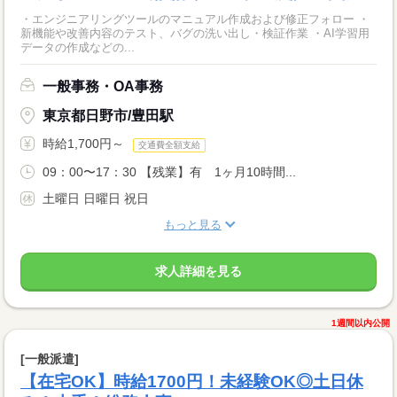
・エンジニアリングツールのマニュアル作成および修正フォロー ・
新機能や改善内容のテスト、バグの洗い出し・検証作業 ・AI学習用
データの作成などの...
一般事務・OA事務
東京都日野市/豊田駅
時給1,700円～
交通費全額支給
09：00〜17：30 【残業】有 1ヶ月10時間...
土曜日 日曜日 祝日
もっと見る
求人詳細を見る
1週間以内公開
[一般派遣]
【在宅OK】時給1700円！未経験OK◎土日休