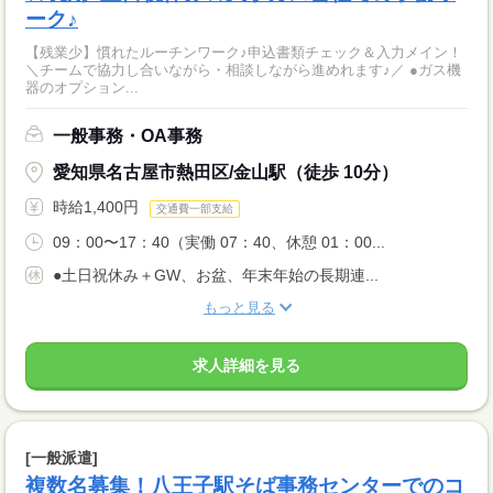
ーク♪
【残業少】慣れたルーチンワーク♪申込書類チェック＆入力メイン！
＼チームで協力し合いながら・相談しながら進めれます♪／ ●ガス機
器のオプション...
一般事務・OA事務
愛知県名古屋市熱田区/金山駅（徒歩 10分）
時給1,400円
交通費一部支給
09：00〜17：40（実働 07：40、休憩 01：00...
●土日祝休み＋GW、お盆、年末年始の長期連...
もっと見る
求人詳細を見る
[一般派遣]
複数名募集！八王子駅そば事務センターでのコ