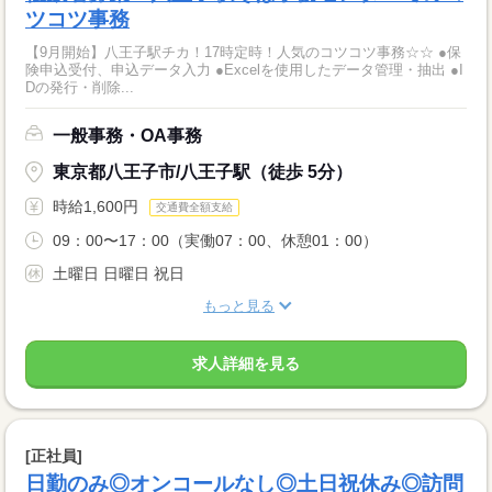
ツコツ事務
【9月開始】八王子駅チカ！17時定時！人気のコツコツ事務☆☆ ●保
険申込受付、申込データ入力 ●Excelを使用したデータ管理・抽出 ●I
Dの発行・削除...
一般事務・OA事務
東京都八王子市/八王子駅（徒歩 5分）
時給1,600円
交通費全額支給
09：00〜17：00（実働07：00、休憩01：00）
土曜日 日曜日 祝日
もっと見る
求人詳細を見る
[正社員]
日勤のみ◎オンコールなし◎土日祝休み◎訪問