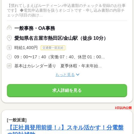
【慣れてしまえばルーティーン♪申込書類のチェック＆登録のお仕事
です】 ◆電気申込書類を扱うオシゴトです・申し込み書類の内容チ
ェック/項目の抜け...
一般事務・OA事務
愛知県名古屋市熱田区/金山駅（徒歩 10分）
時給1,400円
交通費一部支給
09：00〜17：40（実働 07：40、休憩 01：00...
基本はカレンダー通り 夏季休暇・年末年始...
もっと見る
求人詳細を見る
3日以内公開
[一般派遣]
【正社員登用前提！♪】スキル活かす！分電盤