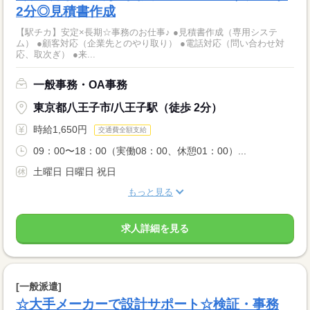
2分◎見積書作成
【駅チカ】安定×長期☆事務のお仕事♪ ●見積書作成（専用システ
ム） ●顧客対応（企業先とのやり取り） ●電話対応（問い合わせ対
応、取次ぎ） ●来...
一般事務・OA事務
東京都八王子市/八王子駅（徒歩 2分）
時給1,650円
交通費全額支給
09：00〜18：00（実働08：00、休憩01：00）...
土曜日 日曜日 祝日
もっと見る
求人詳細を見る
[一般派遣]
☆大手メーカーで設計サポート☆検証・事務