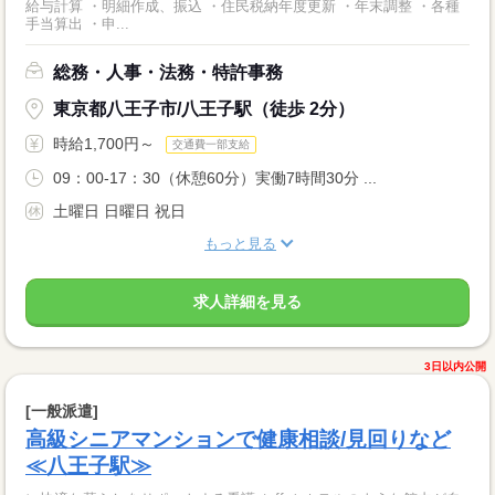
給与計算 ・明細作成、振込 ・住民税納年度更新 ・年末調整 ・各種
手当算出 ・申...
総務・人事・法務・特許事務
東京都八王子市/八王子駅（徒歩 2分）
時給1,700円～
交通費一部支給
09：00-17：30（休憩60分）実働7時間30分 ...
土曜日 日曜日 祝日
もっと見る
求人詳細を見る
3日以内公開
[一般派遣]
高級シニアマンションで健康相談/見回りなど
≪八王子駅≫