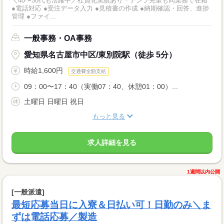
＼40〜50代も活躍中／社員化実績あり＊テンプ先輩も同業務で在籍
●電話対応 ●受注データ入力 ●見積書の作成 ●納期確認・回答、進捗
管理 ●ファイ...
一般事務・OA事務
愛知県名古屋市中区/東別院駅（徒歩 5分）
時給1,600円
交通費全額支給
09：00〜17：40（実働07：40、休憩01：00）...
土曜日 日曜日 祝日
もっと見る
求人詳細を見る
1週間以内公開
[一般派遣]
最短応募当日に入寮＆日払い可！日勤のみ＼ま
ずは電話応募／製造