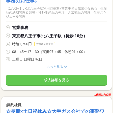
事務のお仕事♪
【1750円】JR北八王子駅利用◎長期♪営業事務☆残業少なめ☆ ○生産
品の納期管理＆調整 ○社外生産品の発注 ○入出荷品の管理 ○生産スケ
ジュール管理...
営業事務
東京都八王子市/北八王子駅（徒歩 10分）
時給1,750円
交通費全額支給
08：45〜17：30（実働07：45、休憩01：00）...
土曜日 日曜日 祝日
もっと見る
求人詳細を見る
1週間以内公開
[契約社員]
☆長期×土日祝休み☆大手ガス会社での事務ワ