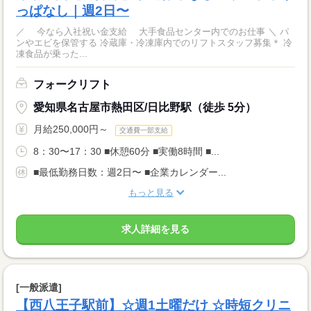
っぱなし｜週2日〜
／ 今なら入社祝い金支給 大手食品センター内でのお仕事 ＼ パ
ンやエビを保管する 冷蔵庫・冷凍庫内でのリフトスタッフ募集＊ 冷
凍食品が乗った...
フォークリフト
愛知県名古屋市熱田区/日比野駅（徒歩 5分）
月給250,000円～
交通費一部支給
8：30〜17：30 ■休憩60分 ■実働8時間 ■...
■最低勤務日数：週2日〜 ■企業カレンダー...
もっと見る
求人詳細を見る
[一般派遣]
【西八王子駅前】☆週1土曜だけ ☆時短クリニ