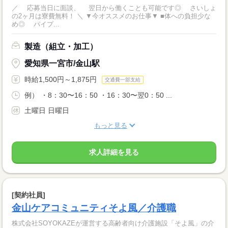
／ 応募当日に面談、 翌日から働くことも可能です◎ さいしょ
の2ヶ月は寮費無料！ ＼ ▼今オススメのお仕事▼ ■体への負担少な
め◎ パイプ...
製造（組立・加工）
愛知県一宮市/金山駅
時給1,500円～1,875円
交通費一部支給
例） ・8：30〜16：50 ・16：30〜翌0：50 ...
土曜日 日曜日
もっと見る
求人詳細を見る
[契約社員]
金山ケアコミュニティそよ風／介護職
株式会社SOYOKAZEが運営する高齢者向け介護施設「そよ風」の介