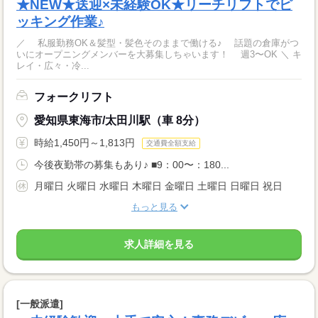
★NEW★送迎×未経験OK★リーチリフトでピ
ッキング作業♪
／ 私服勤務OK＆髪型・髪色そのままで働ける♪ 話題の倉庫がつ
いにオープニングメンバーを大募集しちゃいます！ 週3〜OK ＼ キ
レイ・広々・冷...
フォークリフト
愛知県東海市/太田川駅（車 8分）
時給1,450円～1,813円
交通費全額支給
今後夜勤帯の募集もあり♪ ■9：00〜：180...
月曜日 火曜日 水曜日 木曜日 金曜日 土曜日 日曜日 祝日
もっと見る
求人詳細を見る
[一般派遣]