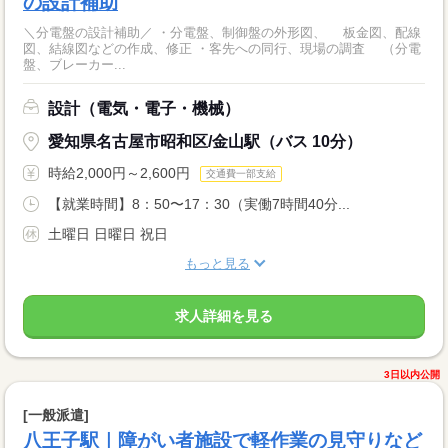
の設計補助
＼分電盤の設計補助／ ・分電盤、制御盤の外形図、 板金図、配線
図、結線図などの作成、修正 ・客先への同行、現場の調査 （分電
盤、ブレーカー...
設計（電気・電子・機械）
愛知県名古屋市昭和区/金山駅（バス 10分）
時給2,000円～2,600円
交通費一部支給
【就業時間】8：50〜17：30（実働7時間40分...
土曜日 日曜日 祝日
もっと見る
求人詳細を見る
3日以内公開
[一般派遣]
八王子駅｜障がい者施設で軽作業の見守りなど