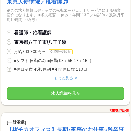
東京天使病院／准看護師
※この求人情報はディップの転職エージェントサービスによる職業
紹介になります。 ■求人概要 ・休み：年間113日／4週8休／残業月平
均10時間 ・給与：...
看護師・准看護師
東京都八王子市/八王子駅
月給283,900円～
交通費一部支給
■シフト 日勤のみ ■日勤 08：55-17：15（...
■休日制度 4週8休制 ■年間休日数 113日
もっと見る
求人詳細を見る
1週間以内公開
[一般派遣]
【駅チカオフィス】長期♪事務のお仕事○残業ほ