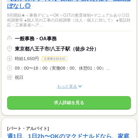
ぼなし◎
9月開始★＜事務デビューOK＞OJTの教育体制×マニュアルあり◎日
程調整等 ●個人宅の工事の日程調整（法人・個人に対して） ●電話対
応：工事業者へア...
一般事務・OA事務
東京都八王子市/八王子駅（徒歩 2分）
時給1,650円
交通費全額支給
09：00〜18：00（実働08：00、休憩01：00）...
祝日
もっと見る
求人詳細を見る
[パート・アルバイト]
週1日、1日2h〜OKのマクドナルドなら、家庭