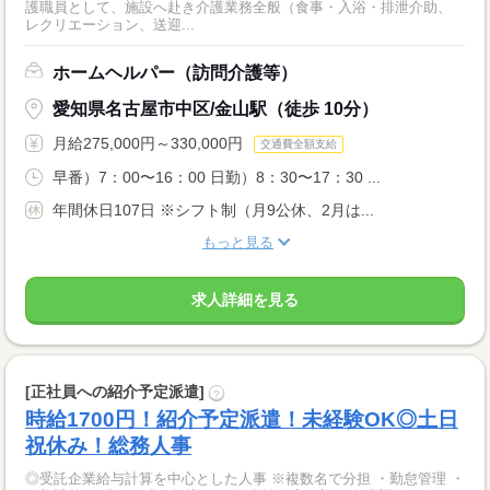
護職員として、施設へ赴き介護業務全般（食事・入浴・排泄介助、
レクリエーション、送迎...
ホームヘルパー（訪問介護等）
愛知県名古屋市中区/金山駅（徒歩 10分）
月給275,000円～330,000円
交通費全額支給
早番）7：00〜16：00 日勤）8：30〜17：30 ...
年間休日107日 ※シフト制（月9公休、2月は...
もっと見る
求人詳細を見る
[正社員への紹介予定派遣]
?
時給1700円！紹介予定派遣！未経験OK◎土日
祝休み！総務人事
◎受託企業給与計算を中心とした人事 ※複数名で分担 ・勤怠管理 ・