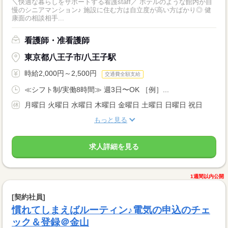
＼快適な暮らしをサポートする看護staff／ ホテルのような館内が自
慢のシニアマンション♪ 施設に住む方は自立度が高い方ばかり◎ 健
康面の相談相手...
看護師・准看護師
東京都八王子市/八王子駅
時給2,000円～2,500円
交通費全額支給
≪シフト制/実働8時間≫ 週3日〜OK ［例］...
月曜日 火曜日 水曜日 木曜日 金曜日 土曜日 日曜日 祝日
もっと見る
求人詳細を見る
1週間以内公開
[契約社員]
慣れてしまえばルーティン♪電気の申込のチェ
ック＆登録＠金山