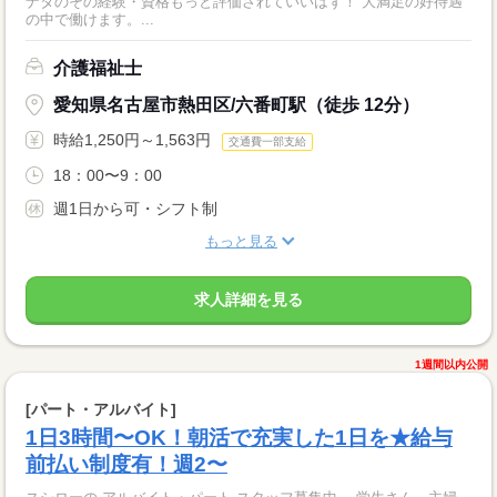
ナタのその経験・資格もっと評価されていいはず！ 大満足の好待遇
の中で働けます。...
介護福祉士
愛知県名古屋市熱田区/六番町駅（徒歩 12分）
時給1,250円～1,563円
交通費一部支給
18：00〜9：00
週1日から可・シフト制
もっと見る
求人詳細を見る
1週間以内公開
[パート・アルバイト]
1日3時間〜OK！朝活で充実した1日を★給与
前払い制度有！週2〜