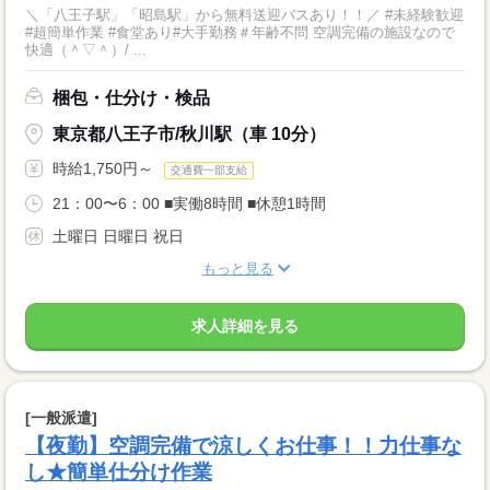
＼「八王子駅」「昭島駅」から無料送迎バスあり！！／ #未経験歓迎
#超簡単作業 #食堂あり#大手勤務＃年齢不問 空調完備の施設なので
快適（＾▽＾）/ ...
梱包・仕分け・検品
東京都八王子市/秋川駅（車 10分）
時給1,750円～
交通費一部支給
21：00〜6：00 ■実働8時間 ■休憩1時間
土曜日 日曜日 祝日
もっと見る
求人詳細を見る
[一般派遣]
【夜勤】空調完備で涼しくお仕事！！力仕事な
し★簡単仕分け作業