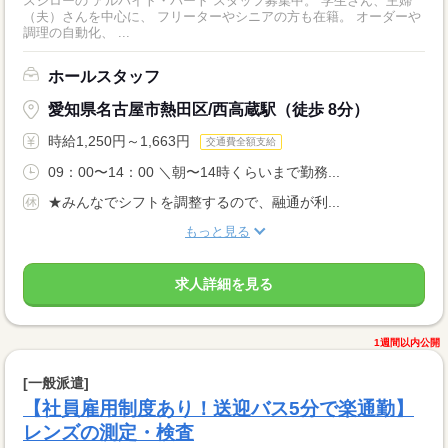
スシローの アルバイト・パート スタッフ募集中。 学生さん、主婦
（夫）さんを中心に、 フリーターやシニアの方も在籍。 オーダーや
調理の自動化、 ...
ホールスタッフ
愛知県名古屋市熱田区/西高蔵駅（徒歩 8分）
時給1,250円～1,663円
交通費全額支給
09：00〜14：00 ＼朝〜14時くらいまで勤務...
★みんなでシフトを調整するので、融通が利...
もっと見る
求人詳細を見る
1週間以内公開
[一般派遣]
【社員雇用制度あり！送迎バス5分で楽通勤】
レンズの測定・検査