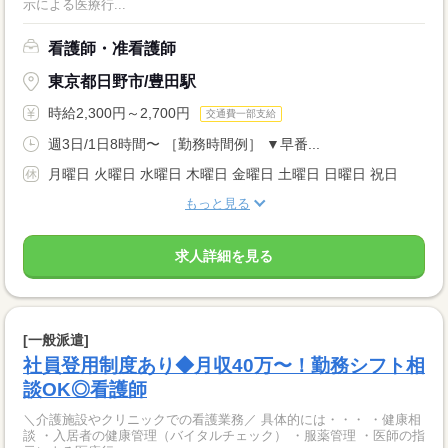
示による医療行...
看護師・准看護師
東京都日野市/豊田駅
時給2,300円～2,700円
交通費一部支給
週3日/1日8時間〜 ［勤務時間例］ ▼早番...
月曜日 火曜日 水曜日 木曜日 金曜日 土曜日 日曜日 祝日
もっと見る
求人詳細を見る
[一般派遣]
社員登用制度あり◆月収40万〜！勤務シフト相
談OK◎看護師
＼介護施設やクリニックでの看護業務／ 具体的には・・・ ・健康相
談 ・入居者の健康管理（バイタルチェック） ・服薬管理 ・医師の指