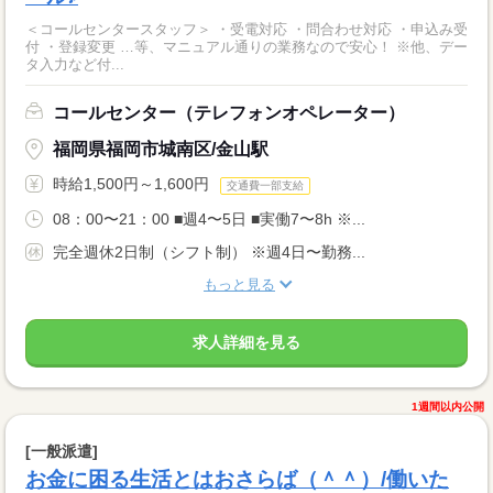
＜コールセンタースタッフ＞ ・受電対応 ・問合わせ対応 ・申込み受
付 ・登録変更 …等、マニュアル通りの業務なので安心！ ※他、デー
タ入力など付...
コールセンター（テレフォンオペレーター）
福岡県福岡市城南区/金山駅
時給1,500円～1,600円
交通費一部支給
08：00〜21：00 ■週4〜5日 ■実働7〜8h ※...
完全週休2日制（シフト制） ※週4日〜勤務...
もっと見る
求人詳細を見る
1週間以内公開
[一般派遣]
お金に困る生活とはおさらば（＾＾）/働いた