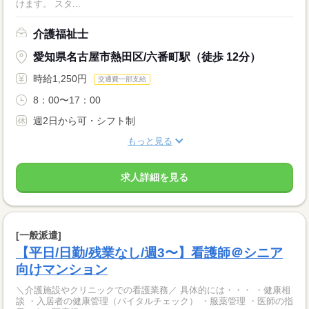
けます。 スタ...
介護福祉士
愛知県名古屋市熱田区/六番町駅（徒歩 12分）
時給1,250円
交通費一部支給
8：00〜17：00
週2日から可・シフト制
もっと見る
求人詳細を見る
[一般派遣]
【平日/日勤/残業なし/週3〜】看護師＠シニア
向けマンション
＼介護施設やクリニックでの看護業務／ 具体的には・・・ ・健康相
談 ・入居者の健康管理（バイタルチェック） ・服薬管理 ・医師の指