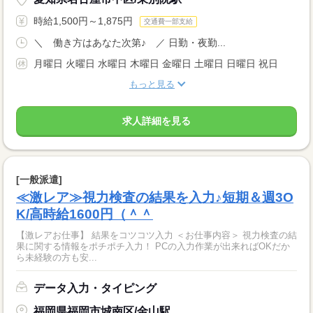
時給1,500円～1,875円
交通費一部支給
＼ 働き方はあなた次第♪ ／ 日勤・夜勤...
月曜日 火曜日 水曜日 木曜日 金曜日 土曜日 日曜日 祝日
もっと見る
求人詳細を見る
[一般派遣]
≪激レア≫視力検査の結果を入力♪短期＆週3O
K/高時給1600円（＾＾
【激レアお仕事】 結果をコツコツ入力 ＜お仕事内容＞ 視力検査の結
果に関する情報をポチポチ入力！ PCの入力作業が出来ればOKだか
ら未経験の方も安...
データ入力・タイピング
福岡県福岡市城南区/金山駅