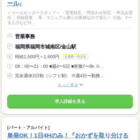
ール♪
＜コールセンタースタッフ＞ ・受電対応 ・問合わせ対応 ・申込み受
付 ・登録変更 …等、マニュアル通りの業務なので安心！ ※他、デー
タ入力など付...
営業事務
福岡県福岡市城南区/金山駅
時給1,500円～1,600円
交通費一部支給
08：00〜21：00 ■週4〜5日 ■実働7〜8h ※...
完全週休2日制（シフト制） ※週4日〜勤務...
もっと見る
求人詳細を見る
[パート・アルバイト]
単発OK！1日4Hのみ！『おかずを取り分ける