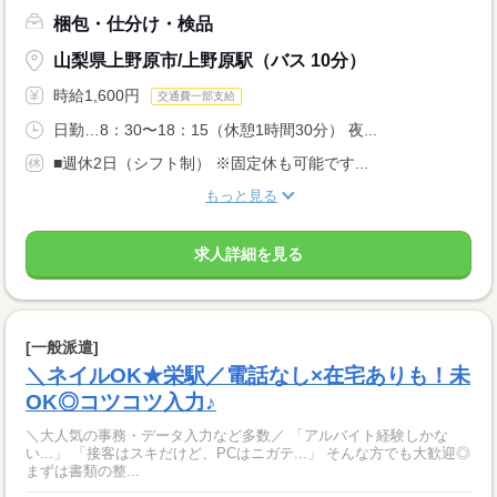
梱包・仕分け・検品
山梨県上野原市/上野原駅（バス 10分）
時給1,600円
交通費一部支給
日勤…8：30〜18：15（休憩1時間30分） 夜...
■週休2日（シフト制） ※固定休も可能です...
もっと見る
求人詳細を見る
[一般派遣]
＼ネイルOK★栄駅／電話なし×在宅ありも！未
OK◎コツコツ入力♪
＼大人気の事務・データ入力など多数／ 「アルバイト経験しかな
い...」 「接客はスキだけど、PCはニガテ...」 そんな方でも大歓迎◎
まずは書類の整...