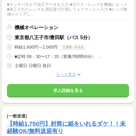
■タッチパネルで加工データを入力 ■ガラス・レンズを機械にセット
■加工されたレンズを測定器で計測しフォーマットへ入力 ■レンズ数
値がクリアし...
機械オペレーション
東京都八王子市/豊田駅（バス 5分）
時給1,600円～2,000円
交通費一部支給
■定時 08：30〜17：20（実働7時間50分） ...
土曜日 日曜日 祝日
もっと見る
求人詳細を見る
[一般派遣]
【時給1,750円】封筒に紙をいれるダケ！！未
経験OK/無料送迎有り