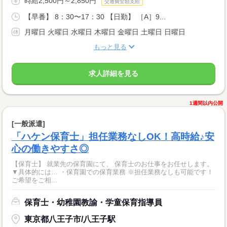
時給2,500円～2,850円
交通費全額支給
【早番】 8：30〜17：30 【日勤】 ［A］9...
月曜日 火曜日 水曜日 木曜日 金曜日 土曜日 日曜日
もっと見る
求人詳細を見る
1週間以内公開
[一般派遣]
「ハケン保育士」担任業務なしOK！高時給♪安
心の働きやすさ◎
【保育士】 就業先の保育園にて、 保育士のお仕事をお任せします。
▼具体的には… ・保育園での保育業務 ※担任業務なしも可能です！
ご希望をご相...
保育士・幼稚園教諭・学童保育指導員
東京都八王子市/八王子駅