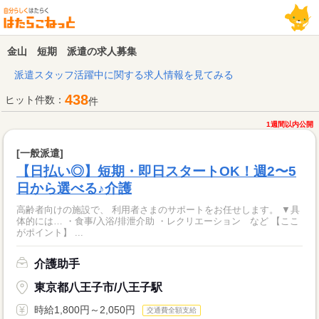
金山 短期 派遣の求人募集
派遣スタッフ活躍中に関する求人情報を見てみる
438
ヒット件数：
件
1週間以内公開
[一般派遣]
【日払い◎】短期・即日スタートOK！週2〜5
日から選べる♪介護
高齢者向けの施設で、 利用者さまのサポートをお任せします。 ▼具
体的には… ・食事/入浴/排泄介助 ・レクリエーション など 【ここ
がポイント】 ...
介護助手
東京都八王子市/八王子駅
時給1,800円～2,050円
交通費全額支給