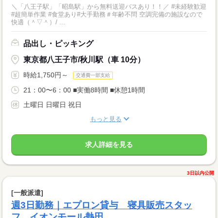
＼「八王子駅」「昭島駅」から無料送迎バスあり！！／ #未経験歓迎
#超簡単作業 #食堂あり#大手勤務＃年齢不問 空調完備の施設なので
快適（＾▽＾）/ ...
品出し・ピッキング
東京都八王子市/秋川駅（車 10分）
時給1,750円～
交通費一部支給
21：00〜6：00 ■実働8時間 ■休憩1時間
土曜日 日曜日 祝日
もっと見る
求人詳細を見る
3日以内公開
[一般派遣]
週3日勤務｜エプロン貸与 寝具販売スタッ
フ イオンモール熱田