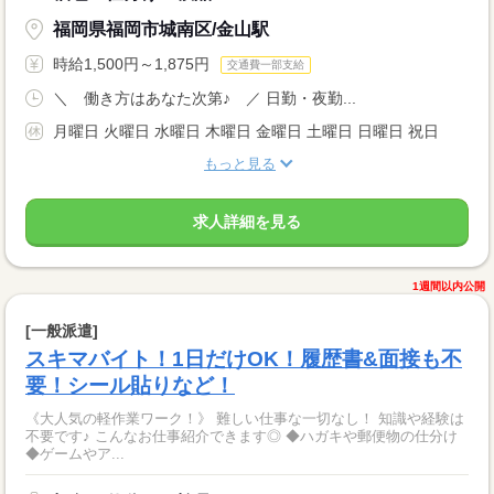
福岡県福岡市城南区/金山駅
時給1,500円～1,875円
交通費一部支給
＼ 働き方はあなた次第♪ ／ 日勤・夜勤...
月曜日 火曜日 水曜日 木曜日 金曜日 土曜日 日曜日 祝日
もっと見る
求人詳細を見る
1週間以内公開
[一般派遣]
スキマバイト！1日だけOK！履歴書&面接も不
要！シール貼りなど！
《大人気の軽作業ワーク！》 難しい仕事な一切なし！ 知識や経験は
不要です♪ こんなお仕事紹介できます◎ ◆ハガキや郵便物の仕分け
◆ゲームやア...