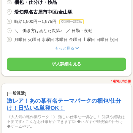
梱包・仕分け・検品
愛知県名古屋市中区/金山駅
時給1,500円～1,875円
交通費一部支給
＼ 働き方はあなた次第♪ ／ 日勤・夜勤...
月曜日 火曜日 水曜日 木曜日 金曜日 土曜日 日曜日 祝日
もっと見る
求人詳細を見る
1週間以内公開
[一般派遣]
激レア！あの某有名テーマパークの梱包/仕分
け！日払い&単発OK！
《大人気の軽作業ワーク！》 難しい仕事な一切なし！ 知識や経験は
不要です♪ こんなお仕事紹介できます◎ ◆ハガキや郵便物の仕分け
◆ゲームやア...