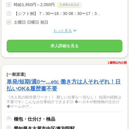
時給1,850円～2,050円
交通費全額支給
【シフト例】 7：30〜18：30 08：30〜17：3...
土曜日 日曜日 祝日
もっと見る
求人詳細を見る
1週間以内公開
[一般派遣]
単発/短期/週0〜…etc 働き方は人それぞれ！日
払いOK&履歴書不要
《大人気の軽作業ワーク！》 難しい仕事な一切なし！ 知識や経験は
不要です♪ こんなお仕事紹介できます◎ ◆ハガキや郵便物の仕分け
◆ゲームやア...
梱包・仕分け・検品
愛知県名古屋市中区/東別院駅