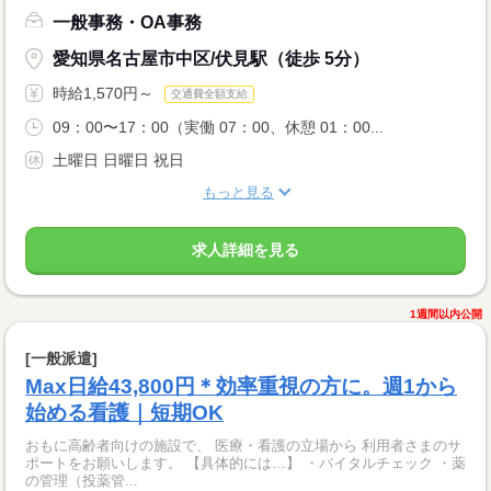
一般事務・OA事務
愛知県名古屋市中区/伏見駅（徒歩 5分）
時給1,570円～
交通費全額支給
09：00〜17：00（実働 07：00、休憩 01：00...
土曜日 日曜日 祝日
もっと見る
求人詳細を見る
1週間以内公開
[一般派遣]
Max日給43,800円＊効率重視の方に。週1から
始める看護｜短期OK
おもに高齢者向けの施設で、 医療・看護の立場から 利用者さまのサ
ポートをお願いします。 【具体的には…】 ・バイタルチェック ・薬
の管理（投薬管...