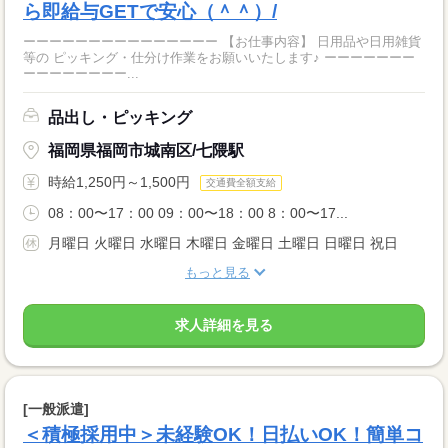
ら即給与GETで安心（＾＾）/
ーーーーーーーーーーーーーーー 【お仕事内容】 日用品や日用雑貨
等の ピッキング・仕分け作業をお願いいたします♪ ーーーーーーー
ーーーーーーーー...
品出し・ピッキング
福岡県福岡市城南区/七隈駅
時給1,250円～1,500円
交通費全額支給
08：00〜17：00 09：00〜18：00 8：00〜17...
月曜日 火曜日 水曜日 木曜日 金曜日 土曜日 日曜日 祝日
もっと見る
求人詳細を見る
[一般派遣]
＜積極採用中＞未経験OK！日払いOK！簡単コ