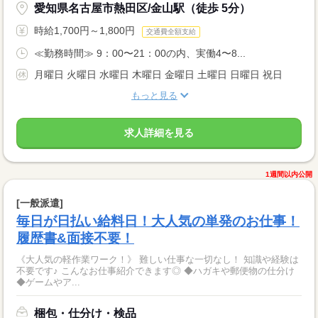
愛知県名古屋市熱田区/金山駅（徒歩 5分）
時給1,700円～1,800円
交通費全額支給
≪勤務時間≫ 9：00〜21：00の内、実働4〜8...
月曜日 火曜日 水曜日 木曜日 金曜日 土曜日 日曜日 祝日
もっと見る
求人詳細を見る
1週間以内公開
[一般派遣]
毎日が日払い給料日！大人気の単発のお仕事！
履歴書&面接不要！
《大人気の軽作業ワーク！》 難しい仕事な一切なし！ 知識や経験は
不要です♪ こんなお仕事紹介できます◎ ◆ハガキや郵便物の仕分け
◆ゲームやア...
梱包・仕分け・検品