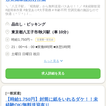
＼「八王子駅」「昭島駅」から無料送迎バスあり！！／ #未経験歓迎
#超簡単作業 #食堂あり#大手勤務＃年齢不問 空調完備の施設なので
快適（＾▽＾）/ ...
品出し・ピッキング
東京都八王子市/秋川駅（車 10分）
時給1,750円～
交通費一部支給
21：00〜6：00 ■実働8時間 ■休憩1時間
土曜日 日曜日 祝日
もっと見る
求人詳細を見る
[一般派遣]
【時給1,750円】封筒に紙をいれるダケ！！未
経験OK/無料送迎有り