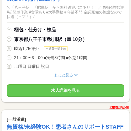
＼「八王子駅」「昭島駅」から無料送迎バスあり！！／ #未経験歓迎
#超簡単作業 #食堂あり#大手勤務＃年齢不問 空調完備の施設なので
快適（＾▽＾）/ ...
梱包・仕分け・検品
東京都八王子市/秋川駅（車 10分）
時給1,750円～
交通費一部支給
21：00〜6：00 ■実働8時間 ■休憩1時間
土曜日 日曜日 祝日
もっと見る
求人詳細を見る
1週間以内公開
[一般派遣]
無資格/未経験OK！患者さんのサポートSTAFF