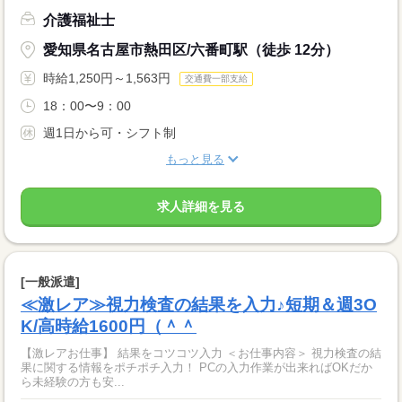
介護福祉士
愛知県名古屋市熱田区/六番町駅（徒歩 12分）
時給1,250円～1,563円
交通費一部支給
18：00〜9：00
週1日から可・シフト制
もっと見る
求人詳細を見る
[一般派遣]
≪激レア≫視力検査の結果を入力♪短期＆週3O
K/高時給1600円（＾＾
【激レアお仕事】 結果をコツコツ入力 ＜お仕事内容＞ 視力検査の結
果に関する情報をポチポチ入力！ PCの入力作業が出来ればOKだか
ら未経験の方も安...