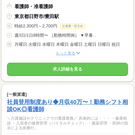
看護師・准看護師
東京都日野市/豊田駅
時給2,300円～2,700円
交通費一部支給
週3日/1日8時間〜 ［勤務時間例］ ▼早番...
月曜日 火曜日 水曜日 木曜日 金曜日 土曜日 日曜日 祝日
もっと見る
求人詳細を見る
[一般派遣]
社員登用制度あり◆月収40万〜！勤務シフト相
談OK◎看護師
＼介護施設やクリニックでの看護業務／ 具体的には・・・ ・健康相
談 ・入居者の健康管理（バイタルチェック） ・服薬管理 ・医師の指
示による医療行...