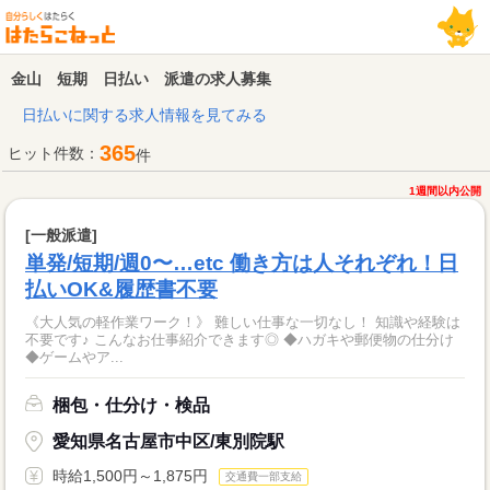
金山 短期 日払い 派遣の求人募集
日払いに関する求人情報を見てみる
365
ヒット件数：
件
1週間以内公開
[一般派遣]
単発/短期/週0〜…etc 働き方は人それぞれ！日
払いOK&履歴書不要
《大人気の軽作業ワーク！》 難しい仕事な一切なし！ 知識や経験は
不要です♪ こんなお仕事紹介できます◎ ◆ハガキや郵便物の仕分け
◆ゲームやア...
梱包・仕分け・検品
愛知県名古屋市中区/東別院駅
時給1,500円～1,875円
交通費一部支給