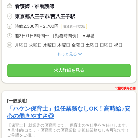
看護師・准看護師
東京都八王子市/西八王子駅
時給2,300円～2,700円
交通費一部支給
週3日/1日8時間〜 ［勤務時間例］ ▼早番...
月曜日 火曜日 水曜日 木曜日 金曜日 土曜日 日曜日 祝日
もっと見る
求人詳細を見る
1週間以内公開
[一般派遣]
「ハケン保育士」担任業務なしOK！高時給♪安
心の働きやすさ◎
【保育士】 就業先の保育園にて、 保育士のお仕事をお任せします。
▼具体的には… ・保育園での保育業務 ※担任業務なしも可能です！
ご希望をご相...