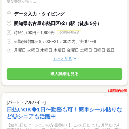
要な書類が揃っ...
データ入力・タイピング
愛知県名古屋市熱田区/金山駅（徒歩 5分）
時給1,700円～1,800円
交通費全額支給
≪勤務時間≫ 9：00〜21：00の内、実働4〜8...
月曜日 火曜日 水曜日 木曜日 金曜日 土曜日 日曜日 祝日
もっと見る
求人詳細を見る
1週間以内公開
[パート・アルバイト]
日払いOK◆1日〜勤務も可！簡単シール貼りな
ど◎シニアも活躍中
【激単1日だけ！シニアの方活躍中！】 この1日だけ,1ヵ月間だけ,4