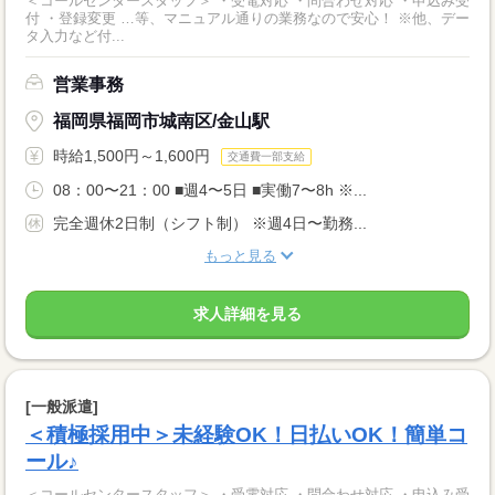
＜コールセンタースタッフ＞ ・受電対応 ・問合わせ対応 ・申込み受
付 ・登録変更 …等、マニュアル通りの業務なので安心！ ※他、デー
タ入力など付...
営業事務
福岡県福岡市城南区/金山駅
時給1,500円～1,600円
交通費一部支給
08：00〜21：00 ■週4〜5日 ■実働7〜8h ※...
完全週休2日制（シフト制） ※週4日〜勤務...
もっと見る
求人詳細を見る
[一般派遣]
＜積極採用中＞未経験OK！日払いOK！簡単コ
ール♪
＜コールセンタースタッフ＞ ・受電対応 ・問合わせ対応 ・申込み受