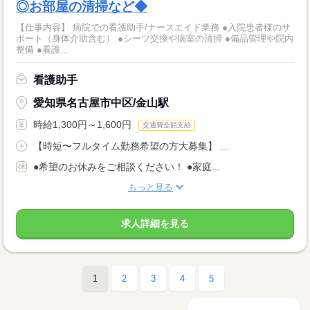
◎お部屋の清掃など◆
【仕事内容】 病院での看護助手/ナースエイド業務 ●入院患者様のサ
ポート（身体介助含む） ●シーツ交換や病室の清掃 ●備品管理や院内
整備 ●看護...
看護助手
愛知県名古屋市中区/金山駅
時給1,300円～1,600円
交通費全額支給
【時短〜フルタイム勤務希望の方大募集】 ...
●希望のお休みをご相談ください！ ●家庭...
もっと見る
求人詳細を見る
1
2
3
4
5