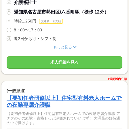
介護福祉士
愛知県名古屋市熱田区/六番町駅（徒歩 12分）
時給1,250円
交通費一部支給
8：00〜17：00
週2日から可・シフト制
もっと見る
求人詳細を見る
1週間以内公開
[一般派遣]
【要初任者研修以上】住宅型有料老人ホームで
の夜勤専属介護職
【要初任者研修以上】住宅型有料老人ホームでの夜勤専属介護職 ア
ナタのその経験・資格もっと評価されていいはず！ 大満足の好待遇
の中で働けます。...