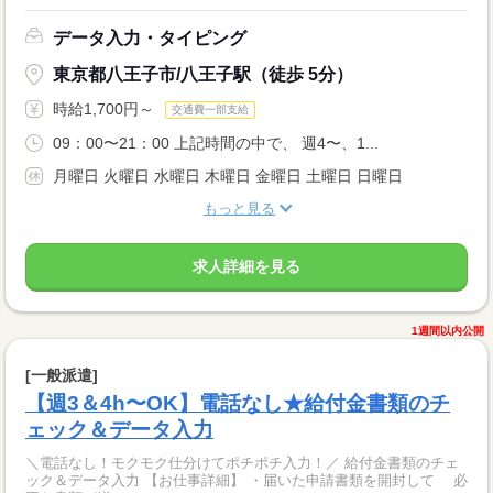
データ入力・タイピング
東京都八王子市/八王子駅（徒歩 5分）
時給1,700円～
交通費一部支給
09：00〜21：00 上記時間の中で、 週4〜、1...
月曜日 火曜日 水曜日 木曜日 金曜日 土曜日 日曜日
もっと見る
求人詳細を見る
1週間以内公開
[一般派遣]
【週3＆4h〜OK】電話なし★給付金書類のチ
ェック＆データ入力
＼電話なし！モクモク仕分けてポチポチ入力！／ 給付金書類のチェ
ック＆データ入力 【お仕事詳細】 ・届いた申請書類を開封して 必