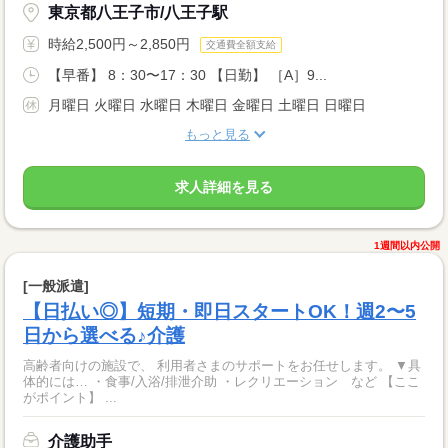
東京都八王子市/八王子駅
時給2,500円～2,850円
交通費全額支給
【早番】 8：30〜17：30 【日勤】 ［A］9...
月曜日 火曜日 水曜日 木曜日 金曜日 土曜日 日曜日
もっと見る
求人詳細を見る
1週間以内公開
[一般派遣]
【日払い◎】短期・即日スタートOK！週2〜5
日から選べる♪介護
高齢者向けの施設で、 利用者さまのサポートをお任せします。 ▼具
体的には… ・食事/入浴/排泄介助 ・レクリエーション など 【ここ
がポイント】 ...
介護助手