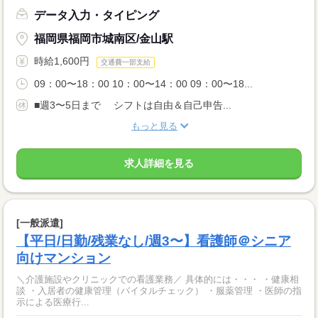
データ入力・タイピング
福岡県福岡市城南区/金山駅
時給1,600円
交通費一部支給
09：00〜18：00 10：00〜14：00 09：00〜18...
■週3〜5日まで シフトは自由＆自己申告...
もっと見る
求人詳細を見る
[一般派遣]
【平日/日勤/残業なし/週3〜】看護師＠シニア
向けマンション
＼介護施設やクリニックでの看護業務／ 具体的には・・・ ・健康相
談 ・入居者の健康管理（バイタルチェック） ・服薬管理 ・医師の指
示による医療行...