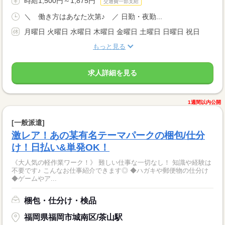
時給1,500円～1,875円
交通費一部支給
＼ 働き方はあなた次第♪ ／ 日勤・夜勤...
月曜日 火曜日 水曜日 木曜日 金曜日 土曜日 日曜日 祝日
もっと見る
求人詳細を見る
1週間以内公開
[一般派遣]
激レア！あの某有名テーマパークの梱包/仕分
け！日払い&単発OK！
《大人気の軽作業ワーク！》 難しい仕事な一切なし！ 知識や経験は
不要です♪ こんなお仕事紹介できます◎ ◆ハガキや郵便物の仕分け
◆ゲームやア...
梱包・仕分け・検品
福岡県福岡市城南区/茶山駅