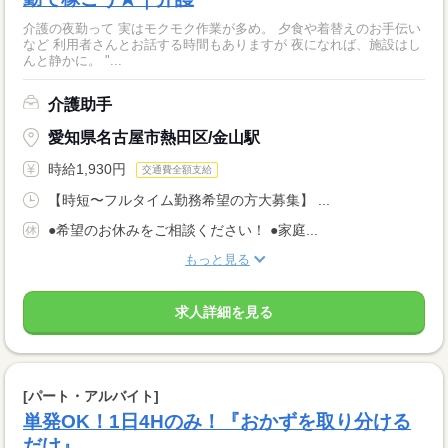
介護の夜勤って 実はモクモク作業が多め。 夕食や着替えのお手伝い
など 利用者さんとお話する時間もありますが 夜になれば、施設はし
んと静かに。 "...
介護助手
愛知県名古屋市熱田区/金山駅
時給1,930円
交通費全額支給
【時短〜フルタイム勤務希望の方大募集】 ...
●希望のお休みをご相談ください！ ●家庭...
もっと見る
求人詳細を見る
[パート・アルバイト]
単発OK！1日4Hのみ！『おかずを取り分ける
だけ』