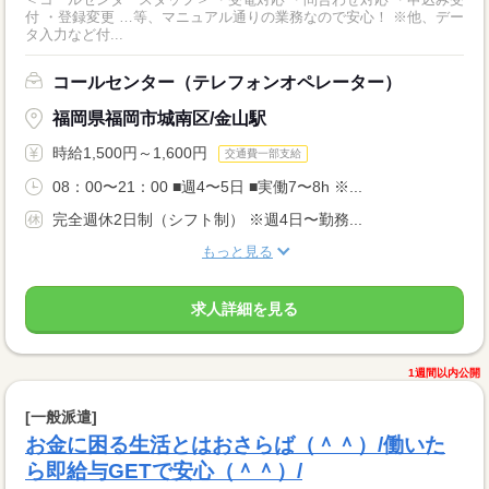
付 ・登録変更 …等、マニュアル通りの業務なので安心！ ※他、デー
タ入力など付...
コールセンター（テレフォンオペレーター）
福岡県福岡市城南区/金山駅
時給1,500円～1,600円
交通費一部支給
08：00〜21：00 ■週4〜5日 ■実働7〜8h ※...
完全週休2日制（シフト制） ※週4日〜勤務...
もっと見る
求人詳細を見る
1週間以内公開
[一般派遣]
お金に困る生活とはおさらば（＾＾）/働いた
ら即給与GETで安心（＾＾）/