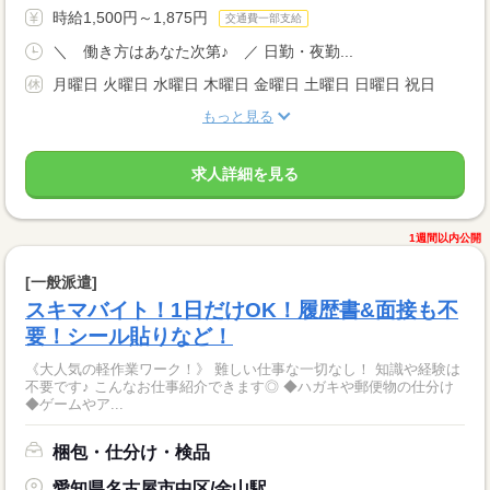
時給1,500円～1,875円
交通費一部支給
＼ 働き方はあなた次第♪ ／ 日勤・夜勤...
月曜日 火曜日 水曜日 木曜日 金曜日 土曜日 日曜日 祝日
もっと見る
求人詳細を見る
1週間以内公開
[一般派遣]
スキマバイト！1日だけOK！履歴書&面接も不
要！シール貼りなど！
《大人気の軽作業ワーク！》 難しい仕事な一切なし！ 知識や経験は
不要です♪ こんなお仕事紹介できます◎ ◆ハガキや郵便物の仕分け
◆ゲームやア...
梱包・仕分け・検品
愛知県名古屋市中区/金山駅