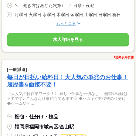
＼ 働き方はあなた次第♪ ／ 日勤・夜勤...
月曜日 火曜日 水曜日 木曜日 金曜日 土曜日 日曜日 祝日
もっと見る
求人詳細を見る
1週間以内公開
[一般派遣]
毎日が日払い給料日！大人気の単発のお仕事！
履歴書&面接不要！
《大人気の軽作業ワーク！》 難しい仕事な一切なし！ 知識や経験は
不要です♪ こんなお仕事紹介できます◎ ◆ハガキや郵便物の仕分け
◆ゲームやア...
梱包・仕分け・検品
福岡県福岡市城南区/金山駅