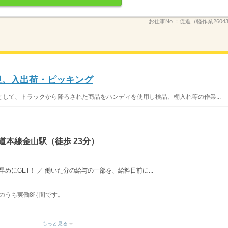
お仕事No.：
促進（軽作業2604
迎。入出荷・ピッキング
して、トラックから降ろされた商品をハンディを使用し検品、棚入れ等の作業...
道本線金山駅（徒歩 23分）
めにGET！ ／ 働いた分の給与の一部を、給料日前に...
表記のうち実働8時間です。
もっと見る