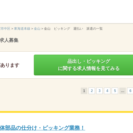
】
屋市中区
>
東海道本線
>
金山
>
金山 ピッキング 週払い 派遣の一覧
求人募集
品出し・ピッキング
があります
に関する求人情報を見てみる
1
2
3
4
5
…
6
体部品の仕分け・ピッキング業務！