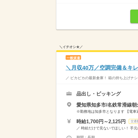
＼イチオシ★／
一般派遣
＼月収40万／空調完備＆キ
／ ピカピカの最新倉庫！ 箱の持ち上げナシ＆
品出し・ピッキング
愛知県知多市/名鉄常滑線朝
※勤務地は知多市となります 【電車通
時給1,700円～2,125円
交通
／ 時給だけで見ないでほしい！ 手元
期間：長期