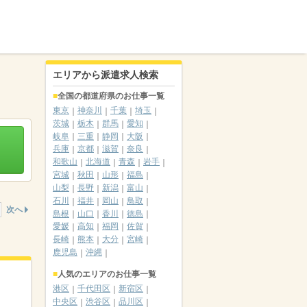
エリアから派遣求人検索
全国の都道府県のお仕事一覧
東京
神奈川
千葉
埼玉
茨城
栃木
群馬
愛知
岐阜
三重
静岡
大阪
兵庫
京都
滋賀
奈良
和歌山
北海道
青森
岩手
宮城
秋田
山形
福島
山梨
長野
新潟
富山
石川
福井
岡山
鳥取
次へ
島根
山口
香川
徳島
愛媛
高知
福岡
佐賀
長崎
熊本
大分
宮崎
鹿児島
沖縄
人気のエリアのお仕事一覧
港区
千代田区
新宿区
中央区
渋谷区
品川区