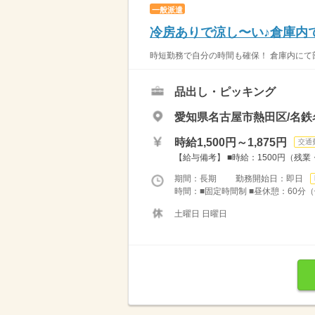
一般派遣
冷房ありで涼し〜い♪倉庫内
時短勤務で自分の時間も確保！ 倉庫内にて部
品出し・ピッキング
愛知県名古屋市熱田区/名鉄
時給1,500円～1,875円
交通
【給与備考】 ■時給：1500円（残業・
期間：長期 勤務開始日：即日
時間：■固定時間制 ■昼休憩：60分（例：
土曜日 日曜日