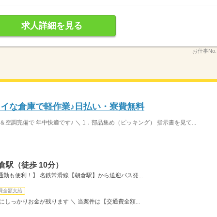
求人詳細を見る
お仕事No
レイな倉庫で軽作業♪日払い・寮費無料
空調完備で 年中快適です♪ ＼ 1．部品集め（ピッキング） 指示書を見て...
倉駅（徒歩 10分）
勤も便利！】 名鉄常滑線【朝倉駅】から送迎バス発...
費全額支給
にしっかりお金が残ります ＼ 当案件は【交通費全額...