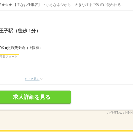
★☆★ 【主なお仕事容】 ・小さなネジから、大きな板まで装置に使われる...
王子駅（徒歩 1分）
OK ■交通費支給（上限有）
即日スタート
もっと見る
求人詳細を見る
お仕事No.：
K5-H