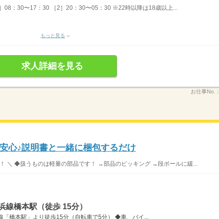
：30〜17：30 ［2］20：30〜05：30 ※22時以降は18歳以上...
もっと見る
求人詳細を見る
お仕事No.
で安心♪説明書と一緒に梱包するだけ
 ＼ ◆扱うものは軽量の部品です！ →部品のピッキング →段ボールに緩...
浜線橋本駅（徒歩 15分）
「橋本駅」より徒歩15分（自転車で5分） ◆車、バイ...