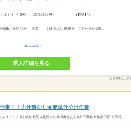
します！ 月収例 ｜23万5200円！ （時給140...
実働8h／休憩60分） 残業 ｜ほぼなし 勤務日 ｜月〜金の週5...
もっと見る
求人詳細を見る
お仕事No.：
K
仕事！！力仕事なし★簡単仕分け作業
！！／ #未経験歓迎 #超簡単作業 #食堂あり#大手勤務＃年齢不問 空調完...