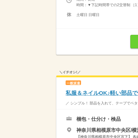
時間：▼下記時間帯での2交替制 ［1］08
土曜日 日曜日
＼イチオシ!／
一般派遣
私服＆ネイルOK♪軽い部品
／ シンプル！ 部品を入れて、テープでペタ！
梱包・仕分け・検品
神奈川県相模原市中央区/横
【神奈川県相模原市中央区宮下】 各線