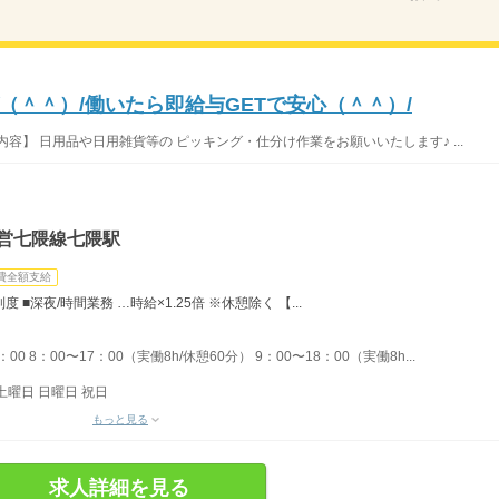
（＾＾）/働いたら即給与GETで安心（＾＾）/
容】 日用品や日用雑貨等の ピッキング・仕分け作業をお願いいたします♪ ...
市営七隈線七隈駅
費全額支給
■深夜/時間業務 …時給×1.25倍 ※休憩除く 【...
：00 8：00〜17：00（実働8h/休憩60分） 9：00〜18：00（実働8h...
土曜日 日曜日 祝日
もっと見る
求人詳細を見る