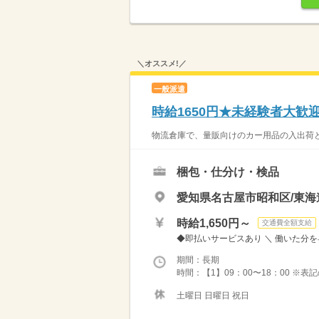
＼オススメ!／
一般派遣
時給1650円★未経験者大歓
物流倉庫で、量販向けのカー用品の入出荷と
梱包・仕分け・検品
愛知県名古屋市昭和区/東海
時給1,650円～
交通費全額支給
◆即払いサービスあり ＼ 働いた分を早
期間：長期
時間：【1】09：00〜18：00 ※
土曜日 日曜日 祝日