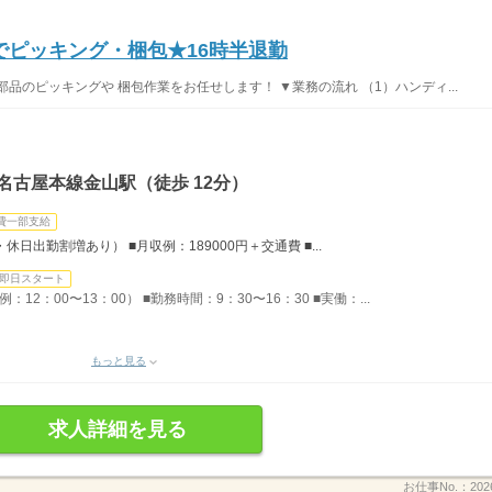
でピッキング・梱包★16時半退勤
品のピッキングや 梱包作業をお任せします！ ▼業務の流れ （1）ハンディ...
名古屋本線金山駅（徒歩 12分）
費一部支給
休日出勤割増あり） ■月収例：189000円＋交通費 ■...
即日スタート
12：00〜13：00） ■勤務時間：9：30〜16：30 ■実働：...
もっと見る
求人詳細を見る
お仕事No.：
202