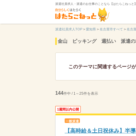
派遣社員求人・派遣のお仕事のことなら【はたらこねっと
派遣社員求人TOP
>
愛知県
>
名古屋市すべて
>
名古
金山 ピッキング 週払い 派遣の
このテーマに関連するページ
144
件中 / 1～25件を表示
1週間以内公開
一般派遣
【高時給＆土日祝休み】半導