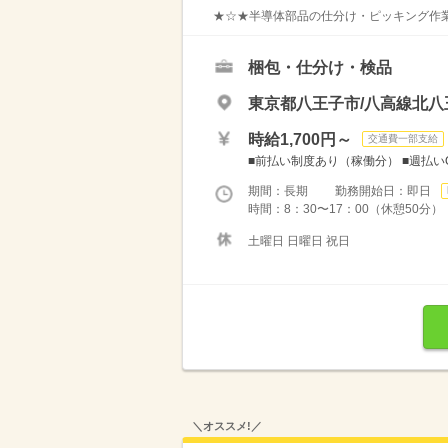
★☆★半導体部品の仕分け・ピッキング作業
梱包・仕分け・検品
東京都八王子市/八高線北八
時給1,700円～
交通費一部支給
■前払い制度あり（稼働分） ■週払い
期間：長期 勤務開始日：即日
時間：8：30〜17：00（休憩50分）
土曜日 日曜日 祝日
＼オススメ!／