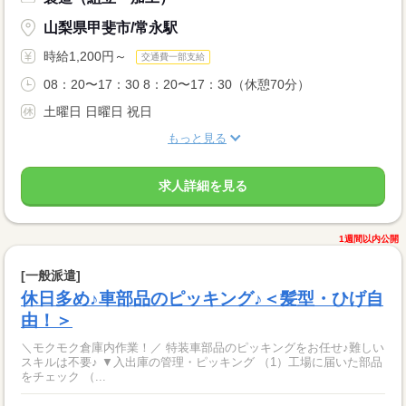
山梨県甲斐市/常永駅
時給1,200円～
交通費一部支給
08：20〜17：30 8：20〜17：30（休憩70分）
土曜日 日曜日 祝日
もっと見る
求人詳細を見る
1週間以内公開
[一般派遣]
休日多め♪車部品のピッキング♪＜髪型・ひげ自
由！＞
＼モクモク倉庫内作業！／ 特装車部品のピッキングをお任せ♪難しい
スキルは不要♪ ▼入出庫の管理・ピッキング （1）工場に届いた部品
をチェック （...