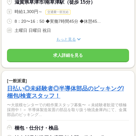
滋賀県草津市/南草津駅（徒歩 15分）
時給1,300円～
交通費一部支給
8：20〜16：50 ◆実働7時間45分 ◆休憩45...
土曜日 日曜日 祝日
もっと見る
求人詳細を見る
[一般派遣]
日払い◎未経験者◎半導体部品のピッキング/
梱包/検査スタッフ！
〜大規模センターでの軽作業スタッフ募集〜 ＜未経験者歓迎で積極
採用中！＞ 半導体製造装置の部品を取り扱う物流倉庫内にて、金属
部品のピッキング...
梱包・仕分け・検品