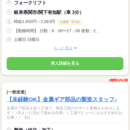
フォークリフト
岐阜県関市/関下有知駅（車 3分）
時給1,650円～2,063円
交通費一部支給
【勤務時間】 日勤：8：00〜17：00 夜勤：2...
土曜日 日曜日
もっと見る
求人詳細を見る
1週間以内公開
[一般派遣]
【未経験OK】金属ギア部品の製造スタッフ♪
金属ギア部品を扱う工場で、製造工程のサポート業務をお任せしま
す！ ♪決まった流れで進める作業♪ ＼工場デビューにもおすすめのお
仕事！／ 【仕...