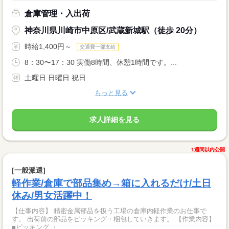
倉庫管理・入出荷
神奈川県川崎市中原区/武蔵新城駅（徒歩 20分）
時給1,400円～
交通費一部支給
8：30〜17：30 実働8時間、休憩1時間です。...
土曜日 日曜日 祝日
もっと見る
求人詳細を見る
1週間以内公開
[一般派遣]
軽作業/倉庫で部品集め→箱に入れるだけ/土日
休み/男女活躍中！
【仕事内容】 精密金属部品を扱う工場の倉庫内軽作業のお仕事で
す。 出荷前の部品をピッキング・梱包していきます。 【作業内容】
■ピッキング ・...