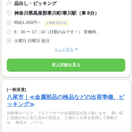
品出し・ピッキング
神奈川県高座郡寒川町/寒川駅（車 8分）
時給1,450円～
交通費全額支給
8：30 〜 17：10（日勤のみです！） 実働時...
土曜日 日曜日 祝日
もっと見る
求人詳細を見る
[一般派遣]
八尾市｜≪金属部品の検品などの出荷準備、ピ
ッキング≫
自動車やバイク、ブルドーザーの金属部品を取り扱います。 通い箱
に収納された加工済みの部品を、工場から台車を使用して移動さ
せ、 検品や、バーコ...