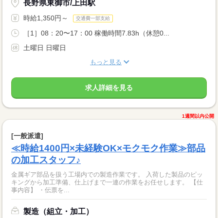
長野県東御市/上田駅
時給1,350円～
交通費一部支給
［1］08：20〜17：00 稼働時間7.83h（休憩0...
土曜日 日曜日
もっと見る
求人詳細を見る
1週間以内公開
[一般派遣]
≪時給1400円×未経験OK×モクモク作業≫部品
の加工スタッフ♪
金属ギア部品を扱う工場内での製造作業です。 入荷した製品のピッ
キングから加工準備、仕上げまで一連の作業をお任せします。 【仕
事内容】 ・伝票を...
製造（組立・加工）