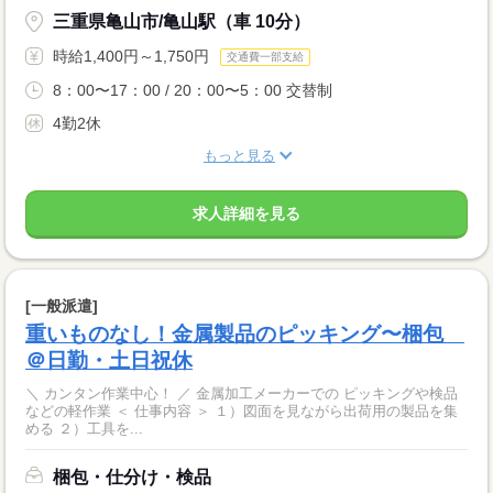
三重県亀山市/亀山駅（車 10分）
時給1,400円～1,750円
交通費一部支給
8：00〜17：00 / 20：00〜5：00 交替制
4勤2休
もっと見る
求人詳細を見る
[一般派遣]
重いものなし！金属製品のピッキング〜梱包
＠日勤・土日祝休
＼ カンタン作業中心！ ／ 金属加工メーカーでの ピッキングや検品
などの軽作業 ＜ 仕事内容 ＞ １）図面を見ながら出荷用の製品を集
める ２）工具を...
梱包・仕分け・検品