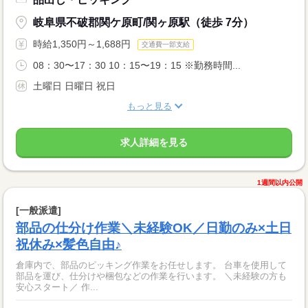
岐阜県不破郡関ケ原町/関ヶ原駅（徒歩 7分）
時給1,350円～1,688円
交通費一部支給
08：30〜17：30 10：15〜19：15 ※勤務時間...
土曜日 日曜日 祝日
もっと見る
求人詳細を見る
1週間以内公開
[一般派遣]
部品の仕分け作業＼未経験OK／日勤のみ×土日
祝休み×髪色自由♪
倉庫内で、部品のピッキング作業をお任せします。 台車を使用して
部品を運び、仕分けや梱包などの作業を行います。 ＼未経験の方も
安心スタート／ 作...