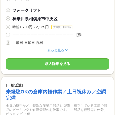
フォークリフト
神奈川県相模原市中央区
時給1,700円～2,125円
交通費一部支給
ーーーーーーーーーーーーーーーーー 【勤...
土曜日 日曜日 祝日
もっと見る
求人詳細を見る
[一般派遣]
未経験OKの倉庫内軽作業／土日祝休み／空調
完備
金属の継手など、特殊な産業用部品を 製造・組立している工場で部
品のピッキングや在庫管理のお仕事です。 ・部品を種類毎に仕分、
ピッキング ・伝...