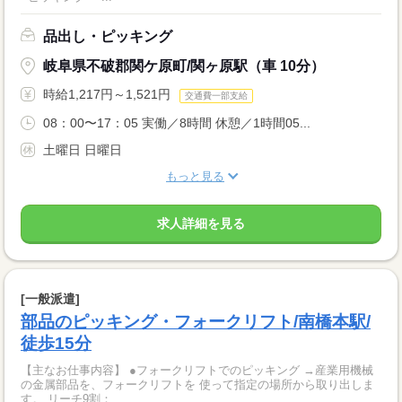
品出し・ピッキング
岐阜県不破郡関ケ原町/関ヶ原駅（車 10分）
時給1,217円～1,521円
交通費一部支給
08：00〜17：05 実働／8時間 休憩／1時間05...
土曜日 日曜日
もっと見る
求人詳細を見る
[一般派遣]
部品のピッキング・フォークリフト/南橋本駅/
徒歩15分
【主なお仕事内容】 ●フォークリフトでのピッキング →産業用機械
の金属部品を、フォークリフトを 使って指定の場所から取り出しま
す。 リーチ9割：...