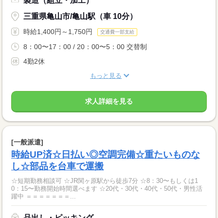
製造（組立・加工）
三重県亀山市/亀山駅（車 10分）
時給1,400円～1,750円
交通費一部支給
8：00〜17：00 / 20：00〜5：00 交替制
4勤2休
もっと見る
求人詳細を見る
[一般派遣]
時給UP済☆日払い◎空調完備☆重たいものな
し☆部品を台車で運搬
☆短期勤務相談可 ☆JR関ヶ原駅から徒歩7分 ☆8：30〜もしくは1
0：15〜勤務開始時間選べます ☆20代・30代・40代・50代・男性活
躍中 ＝＝＝＝＝＝＝...
品出し・ピッキング