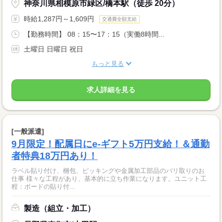
神奈川県相模原市緑区/橋本駅（徒歩 20分）
時給1,287円～1,609円
交通費全額支給
【勤務時間】 08：15〜17：15（実働8時間...
土曜日 日曜日 祝日
もっと見る
求人詳細を見る
[一般派遣]
9月限定！配属日にe-ギフト5万円支給！＆通勤
者特典18万円あり！
ラベル貼り付け、梱包、ピッキングや金属加工部品のバリ取りのお
仕事 様々な工程があり、基本的に立ち作業になります。ユニット工
程：ボードの貼り付...
製造（組立・加工）