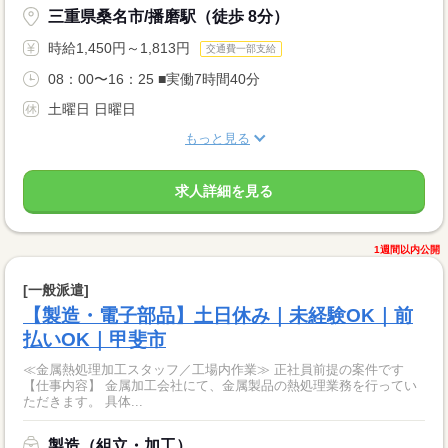
三重県桑名市/播磨駅（徒歩 8分）
時給1,450円～1,813円
交通費一部支給
08：00〜16：25 ■実働7時間40分
土曜日 日曜日
もっと見る
求人詳細を見る
1週間以内公開
[一般派遣]
【製造・電子部品】土日休み｜未経験OK｜前
払いOK｜甲斐市
≪金属熱処理加工スタッフ／工場内作業≫ 正社員前提の案件です
【仕事内容】 金属加工会社にて、金属製品の熱処理業務を行ってい
ただきます。 具体...
製造（組立・加工）