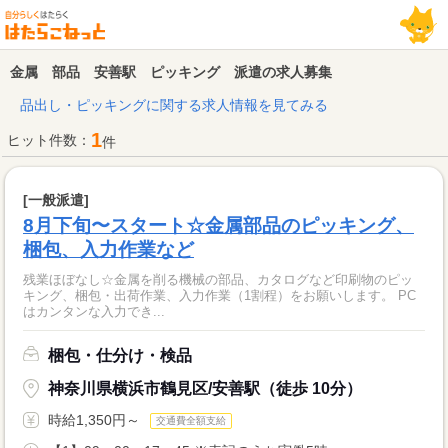
金属 部品 安善駅 ピッキング 派遣の求人募集
品出し・ピッキングに関する求人情報を見てみる
1
ヒット件数：
件
[一般派遣]
8月下旬〜スタート☆金属部品のピッキング、
梱包、入力作業など
残業ほぼなし☆金属を削る機械の部品、カタログなど印刷物のピッ
キング、梱包・出荷作業、入力作業（1割程）をお願いします。 PC
はカンタンな入力でき...
梱包・仕分け・検品
神奈川県横浜市鶴見区/安善駅（徒歩 10分）
時給1,350円～
交通費全額支給