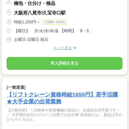
梱包・仕分け・検品
大阪府八尾市/久宝寺口駅
時給1,250円～
交通費一部支給
【曜日】 月/火/水/木/金 【時間】 8：3...
土曜日 日曜日 祝日
もっと見る
求人詳細を見る
[一般派遣]
【リフトクレーン資格時給1650円】若手活躍
★大手企業の出荷業務
【仕事内容】 ＼自動車や産業機械の部品の、完成品出荷作業です！
／ 大手製鉄会社のグループ企業でのお仕事 具体的には… 製品は手の
ひらサイズのも...