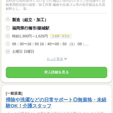
20代から50代前半くらいまでの 幅広い世代のスタッフが活躍中♪ 自
動車用防音材の成形・加工作業 繊維や合成ゴム等の化学製品を主原
材料とし、 装...
製造（組立・加工）
福岡県行橋市/築城駅
時給1,300円～1,625円
交通費一部支給
08：30〜16：50 16：40〜00：50 （1） 08：...
土曜日 日曜日
もっと見る
求人詳細を見る
[一般派遣]
掃除や洗濯などの日常サポート◎無資格・未経
験OK！介護スタッフ