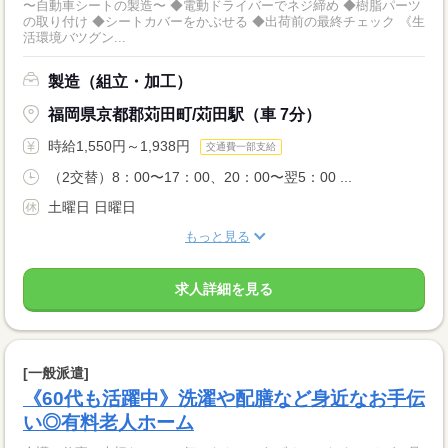
〜自動車シートの製造〜 ◆電動ドライバーでネジ締め ◆樹脂パーツ
の取り付け ◆シートカバーをかぶせる ◆出荷前の最終チェック 《生
活環境バツグン...
製造（組立・加工）
福岡県京都郡苅田町/苅田駅（車 7分）
時給1,550円～1,938円
交通費一部支給
（2交替）8：00〜17：00、20：00〜翌5：00 ...
土曜日 日曜日
もっと見る
求人詳細を見る
[一般派遣]
《60代も活躍中》洗濯や配膳など身近なお手伝
い◎有料老人ホーム