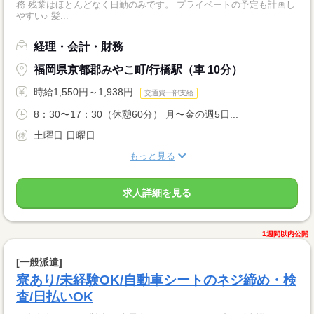
務 残業はほとんどなく日勤のみです。 プライベートの予定も計画し
やすい♪ 髪...
経理・会計・財務
福岡県京都郡みやこ町/行橋駅（車 10分）
時給1,550円～1,938円
交通費一部支給
8：30〜17：30（休憩60分） 月〜金の週5日...
土曜日 日曜日
もっと見る
求人詳細を見る
1週間以内公開
[一般派遣]
寮あり/未経験OK/自動車シートのネジ締め・検
査/日払いOK