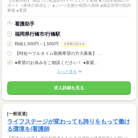
【仕事内容】 病院での看護助手/ナースエイド業務 ●入院患者様のサ
ポート（身体介助含む） ●シーツ交換や病室の清掃 ●備品管理や院内
整備 ●看護...
看護助手
福岡県行橋市/行橋駅
時給1,300円～1,500円
交通費全額支給
【時短〜フルタイム勤務希望の方大募集】 ...
●希望のお休みをご相談ください！ ●家庭...
もっと見る
求人詳細を見る
[一般派遣]
ライフステージが変わっても誇りをもって働け
る環境を/看護師