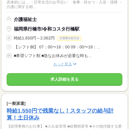
具体的には… ・日常生活のお手伝い 食事・排せつ・入浴・清掃 ・
介護に関する相...
介護福祉士
福岡県行橋市/令和コスタ行橋駅
時給1,650円～2,062円
交通費全額支給
【シフト例】 07：00〜16：00 09：00〜18：...
■希望シフト制 ■急なお休みが必要な時も...
もっと見る
求人詳細を見る
[一般派遣]
時給1,550円で残業なし！スタッフの給与計
算！土日休み
【経理事務のお仕事】 ■入出金管理 ■経費精算等 ■その他付随する業