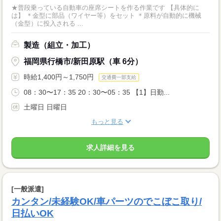
★普段乗っている自動車の座席シートを作る作業です 【具体的に
は】 ＊金型に部品（ワイヤー等）をセット ＊原料が自動的に機械
（金型）に投入される ...
製造（組立・加工）
福岡県行橋市/新田原駅（車 6分）
時給1,400円～1,750円
交通費一部支給
08：30〜17：35 20：30〜05：35 【1】日勤...
土曜日 日曜日
もっと見る
求人詳細を見る
[一般派遣]
カンタン/未経験OK/車パーツのでこぼこ取り/
日払いOK