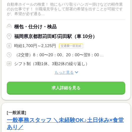
自動車ホイールの検査！ 他にもバリ取りハンガー掛けなどの軽作業
のお仕事です！ ※職場見学をして部署の希望を出すことが可能です
が、希望が必ず通る...
梱包・仕分け・検品
福岡県京都郡苅田町/苅田駅（車 10分）
時給1,700円～2,125円
交通費一部支給
（2交替）8：00〜20：00、20：00〜翌8：00 ...
シフト制（3勤1休、3勤2休の繰り返し）
もっと見る
求人詳細を見る
[一般派遣]
一般事務スタッフ ＼未経験OK♪土日休み×食堂
あり／