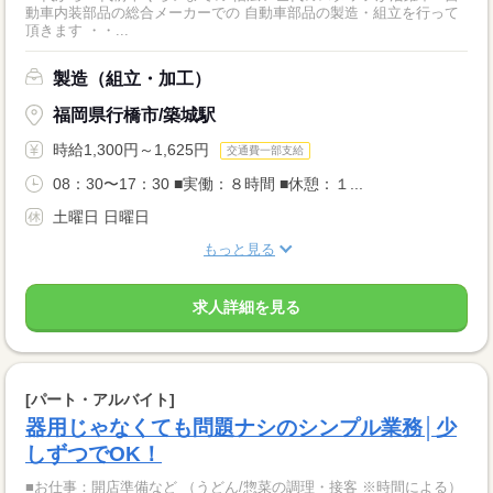
動車内装部品の総合メーカーでの 自動車部品の製造・組立を行って
頂きます ・・...
製造（組立・加工）
福岡県行橋市/築城駅
時給1,300円～1,625円
交通費一部支給
08：30〜17：30 ■実働：８時間 ■休憩：１...
土曜日 日曜日
もっと見る
求人詳細を見る
[パート・アルバイト]
器用じゃなくても問題ナシのシンプル業務│少
しずつでOK！
■お仕事：開店準備など （うどん/惣菜の調理・接客 ※時間による）