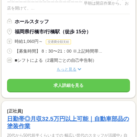
￣￣￣￣￣￣￣￣￣￣￣￣￣￣￣￣￣￣￣ 早朝は開店作業から。 お
店を開けて、...
ホールスタッフ
福岡県行橋市/行橋駅（徒歩 15分）
時給1,060円～
交通費全額支給
【募集時間】 8：30〜21：00 ※上記時間帯...
■シフトによる（2週間ごとの自己申告制）
もっと見る
求人詳細を見る
[正社員]
日勤帯◎月収32.5万円以上可能｜自動車部品の
塗装作業
20代から50代前半くらいまでの 幅広い世代のスタッフが活躍中♪ 自