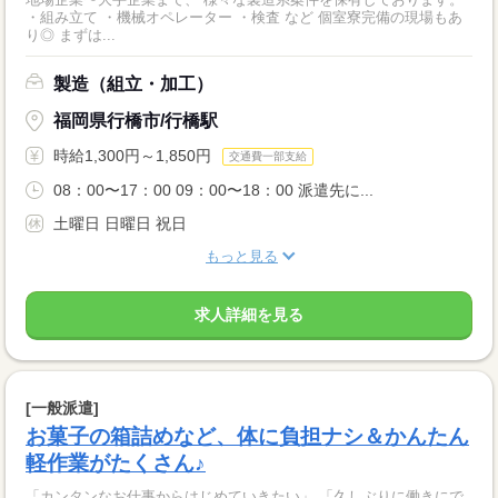
・組み立て ・機械オペレーター ・検査 など 個室寮完備の現場もあ
り◎ まずは...
製造（組立・加工）
福岡県行橋市/行橋駅
時給1,300円～1,850円
交通費一部支給
08：00〜17：00 09：00〜18：00 派遣先に...
土曜日 日曜日 祝日
もっと見る
求人詳細を見る
[一般派遣]
お菓子の箱詰めなど、体に負担ナシ＆かんたん
軽作業がたくさん♪
「カンタンなお仕事からはじめていきたい」 「久しぶりに働きにで