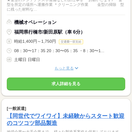
型を所定の場所へ運搬作業 ＊クリーニング作業 金型の掃除 型
に残った材料な...
機械オペレーション
福岡県行橋市/新田原駅（車 6分）
時給1,400円～1,750円
交通費一部支給
08：30〜17：35 20：30〜05：35 ・8：30〜1...
土曜日 日曜日
もっと見る
求人詳細を見る
[一般派遣]
【同世代でワイワイ】未経験からスタート歓迎
のコツコツ部品製造
地場企業〜大手企業まで、 様々な製造系案件を保有しております。