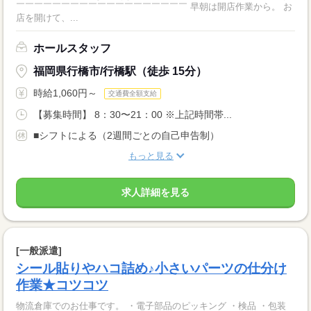
￣￣￣￣￣￣￣￣￣￣￣￣￣￣￣￣￣￣￣ 早朝は開店作業から。 お
店を開けて、...
ホールスタッフ
福岡県行橋市/行橋駅（徒歩 15分）
時給1,060円～
交通費全額支給
【募集時間】 8：30〜21：00 ※上記時間帯...
■シフトによる（2週間ごとの自己申告制）
もっと見る
求人詳細を見る
[一般派遣]
シール貼りやハコ詰め♪小さいパーツの仕分け
作業★コツコツ
物流倉庫でのお仕事です。 ・電子部品のピッキング ・検品 ・包装