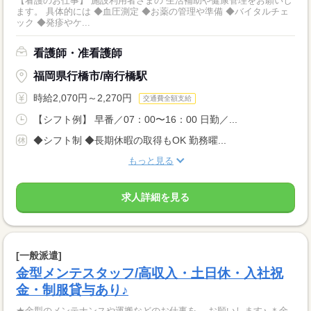
【看護のお仕事】 施設利用者さまの 生活補助や健康管理をお願いし
ます。 具体的には ◆血圧測定 ◆お薬の管理や準備 ◆バイタルチェ
ック ◆発疹やケ...
看護師・准看護師
福岡県行橋市/南行橋駅
時給2,070円～2,270円
交通費全額支給
【シフト例】 早番／07：00〜16：00 日勤／...
◆シフト制 ◆長期休暇の取得もOK 勤務曜...
もっと見る
求人詳細を見る
[一般派遣]
金型メンテスタッフ/高収入・土日休・入社祝
金・制服貸与あり♪
★金型のメンテナンスや運搬などのお仕事を お願いします♪ ＊金