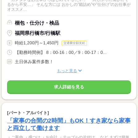
るから不安…」 そんな方には おかしの”箱詰め”や”仕分け”のお仕事が
オススメ...
梱包・仕分け・検品
福岡県行橋市/行橋駅
時給1,200円～1,450円
交通費全額支給
【勤務時間例】 8：00-16：00／9：00-17：0...
土日休み案件多数！
もっと見る
求人詳細を見る
[パート・アルバイト]
「家事の合間の2時間」もOK！すき家なら家事
と両立して働けます
・ご案内 ・盛つけ ・お会計 ・テーブルの片付け など まずは簡単