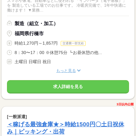
スマホや家電、自動車などに使われる 「インバータ（電子基板）」
を 製造している工場でのお仕事です。 冷暖房完備で、1年中快適に
働けます！ ▼業務...
製造（組立・加工）
福岡県行橋市
時給1,270円～1,857円
交通費一部支給
8：30〜17：00 ※休憩75分 ┗お昼休憩の他...
土曜日 日曜日 祝日
もっと見る
求人詳細を見る
3日以内公開
[一般派遣]
＜稼げる最強倉庫★＞時給1500円〇土日祝休
み｜ピッキング・出荷