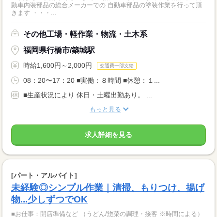
動車内装部品の総合メーカーでの 自動車部品の塗装作業を行って頂
きます ・・・...
その他工場・軽作業・物流・土木系
福岡県行橋市/築城駅
時給1,600円～2,000円
交通費一部支給
08：20〜17：20 ■実働：８時間 ■休憩：１...
■生産状況により 休日・土曜出勤あり。 ...
もっと見る
求人詳細を見る
[パート・アルバイト]
未経験◎シンプル作業｜清掃、もりつけ、揚げ
物...少しずつでOK
■お仕事：開店準備など （うどん/惣菜の調理・接客 ※時間による）