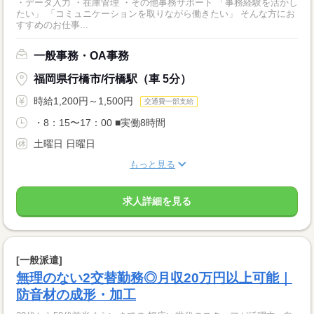
・データ入力 ・在庫管理 ・その他事務サポート 「事務経験を活かし
たい」 「コミュニケーションを取りながら働きたい」 そんな方にお
すすめのお仕事...
一般事務・OA事務
福岡県行橋市/行橋駅（車 5分）
時給1,200円～1,500円
交通費一部支給
・8：15〜17：00 ■実働8時間
土曜日 日曜日
もっと見る
求人詳細を見る
[一般派遣]
無理のない2交替勤務◎月収20万円以上可能｜
防音材の成形・加工