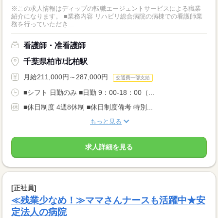
※この求人情報はディップの転職エージェントサービスによる職業
紹介になります。 ■業務内容 リハビリ総合病院の病棟での看護師業
務を行っていただき...
看護師・准看護師
千葉県柏市/北柏駅
月給211,000円～287,000円
交通費一部支給
■シフト 日勤のみ ■日勤 9：00-18：00（...
■休日制度 4週8休制 ■休日制度備考 特別...
もっと見る
求人詳細を見る
[正社員]
≪残業少なめ！≫ママさんナースも活躍中★安
定法人の病院