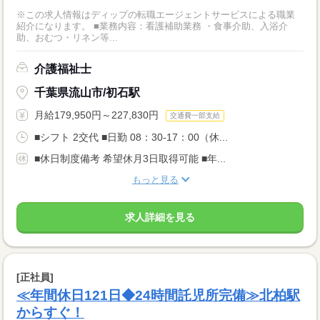
※この求人情報はディップの転職エージェントサービスによる職業
紹介になります。 ■業務内容：看護補助業務 ・食事介助、入浴介
助、おむつ・リネン等...
介護福祉士
千葉県流山市/初石駅
月給179,950円～227,830円
交通費一部支給
■シフト 2交代 ■日勤 08：30-17：00（休...
■休日制度備考 希望休月3日取得可能 ■年...
もっと見る
求人詳細を見る
[正社員]
≪年間休日121日◆24時間託児所完備≫北柏駅
からすぐ！