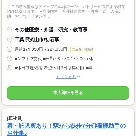
※この求人情報はディップの転職エージェントサービスによる職業
紹介になります。 ■業務内容：看護補助業務 ・食事介助、入浴介
助、おむつ・リネン等...
その他医療・介護・研究・教育系
千葉県流山市/初石駅
月給179,950円～227,830円
交通費一部支給
■シフト 2交代 ■日勤 08：30-17：00（休...
■休日制度備考 希望休月3日取得可能 ■年...
もっと見る
求人詳細を見る
[正社員]
寮・託児所あり！駅から徒歩7分◎看護助手の
お仕事♪