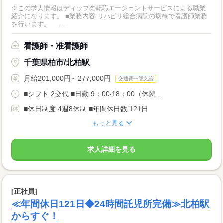
※この求人情報はディップの転職エージェントサービスによる職業
紹介になります。 ■業務内容 リハビリ総合病院の病棟で看護師業務
を行います。 ...
看護師・准看護師
千葉県柏市/北柏駅
月給201,000円～277,000円
交通費一部支給
■シフト 2交代 ■日勤 9：00-18：00（休憩...
■休日制度 4週8休制 ■年間休日数 121日
もっと見る
求人詳細を見る
[正社員]
≪年間休日121日◆24時間託児所完備≫北柏駅
からすぐ！