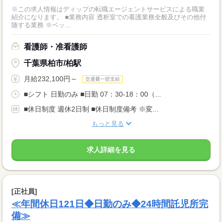
※この求人情報はディップの転職エージェントサービスによる職業
紹介になります。 ■業務内容 透析室での看護業務全般及びその他付
随する業務 ※ベッ...
看護師・准看護師
千葉県柏市/柏駅
月給232,100円～
交通費一部支給
■シフト 日勤のみ ■日勤 07：30-18：00（...
■休日制度 週休2日制 ■休日制度備考 ※変...
もっと見る
求人詳細を見る
[正社員]
≪年間休日121日◆日勤のみ◆24時間託児所完
備≫