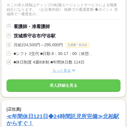
※この求人情報はディップの転職エージェントサービスによる職業
紹介になります。 《お仕事内容》 病棟での看護業務 ◆ポイント 茨
城県で一番歴史の...
看護師・准看護師
茨城県守谷市/守谷駅
月給224,500円～295,000円
交通費一部支給
■シフト 2交代 ■日勤 8：30-17：00（休憩...
■休日制度 4週8休制 ■年間休日数 114日
もっと見る
求人詳細を見る
[正社員]
≪年間休日121日◆24時間託児所完備≫北柏駅
からすぐ！