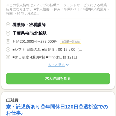
※この求人情報はディップの転職エージェントサービスによる職業
紹介になります。 ■求人概要 ・休み：年間121日／4週8休／残業月5
時間 ・給与：月給2...
看護師・准看護師
千葉県柏市/北柏駅
月給201,000円～277,000円
交通費一部支給
■シフト 日勤のみ ■日勤 9：00-18：00（...
■休日制度 4週8休制 ■年間休日数 121日
もっと見る
求人詳細を見る
[正社員]
寮・託児所あり◎年間休日120日◎透析室での
お仕事♪