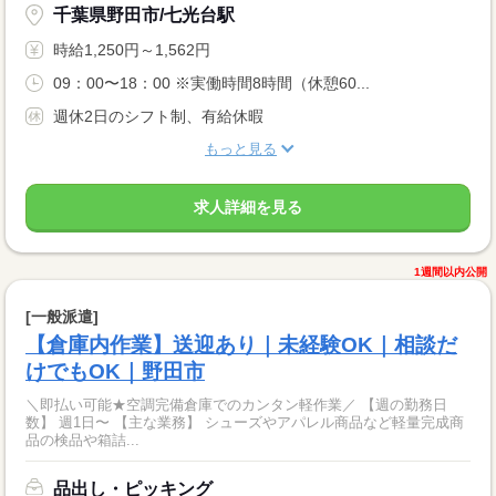
千葉県野田市/七光台駅
時給1,250円～1,562円
09：00〜18：00 ※実働時間8時間（休憩60...
週休2日のシフト制、有給休暇
もっと見る
求人詳細を見る
1週間以内公開
[一般派遣]
【倉庫内作業】送迎あり｜未経験OK｜相談だ
けでもOK｜野田市
＼即払い可能★空調完備倉庫でのカンタン軽作業／ 【週の勤務日
数】 週1日〜 【主な業務】 シューズやアパレル商品など軽量完成商
品の検品や箱詰...
品出し・ピッキング