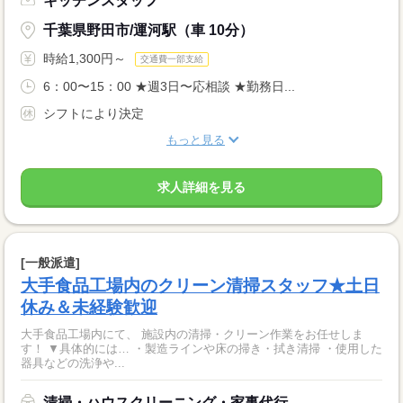
キッチンスタッフ
千葉県野田市/運河駅（車 10分）
時給1,300円～
交通費一部支給
6：00〜15：00 ★週3日〜応相談 ★勤務日...
シフトにより決定
もっと見る
求人詳細を見る
[一般派遣]
大手食品工場内のクリーン清掃スタッフ★土日
休み＆未経験歓迎
大手食品工場内にて、 施設内の清掃・クリーン作業をお任せしま
す！ ▼具体的には… ・製造ラインや床の掃き・拭き清掃 ・使用した
器具などの洗浄や...
清掃・ハウスクリーニング・家事代行