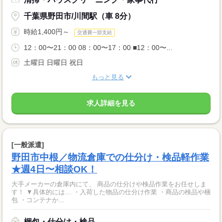
千葉県野田市/川間駅（車 8分）
時給1,400円～
交通費一部支給
12：00〜21：00 08：00〜17：00 ■12：00〜...
土曜日 日曜日 祝日
もっと見る
求人詳細を見る
[一般派遣]
野田市中根／物流倉庫での仕分け・検品軽作業
★週4日〜相談OK！
大手メーカーの倉庫内にて、 商品の仕分けや検品作業をお任せしま
す！ ▼具体的には… ・入荷した物品の仕分け作業 ・商品の検品や梱
包 ・コンテナか...
梱包・仕分け・検品