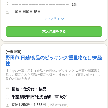
ーーーーーーーーーーーーーーーーー 【勤...
土曜日 日曜日 祝日
もっと見る
求人詳細を見る
[一般派遣]
野田市/日勤/食品のピッキング/重量物なし/未経
験
【主なお仕事内容】 ●食品・飲料物のピッキング →伝票や指示書を
見て、指定された商品を指定の数だけ集めます。 ●商品の仕分け →
集めた商品を配送...
梱包・仕分け・検品
千葉県野田市/七光台駅（車 8分）
時給1,250円～1,563円
交通費一部支給