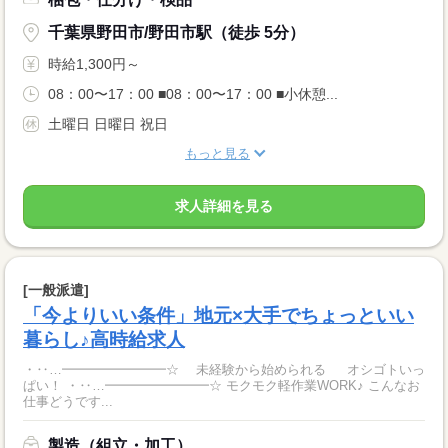
千葉県野田市/野田市駅（徒歩 5分）
時給1,300円～
08：00〜17：00 ■08：00〜17：00 ■小休憩...
土曜日 日曜日 祝日
もっと見る
求人詳細を見る
[一般派遣]
「今よりいい条件」地元×大手でちょっといい
暮らし♪高時給求人
・‥…━━━━━━━━☆ 未経験から始められる オシゴトいっ
ぱい！ ・‥…━━━━━━━━☆ モクモク軽作業WORK♪ こんなお
仕事どうです...
製造（組立・加工）