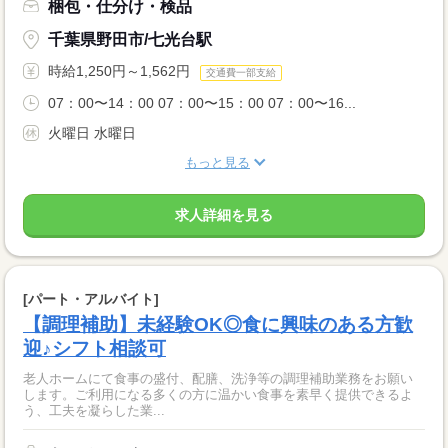
梱包・仕分け・検品
千葉県野田市/七光台駅
時給1,250円～1,562円
交通費一部支給
07：00〜14：00 07：00〜15：00 07：00〜16...
火曜日 水曜日
もっと見る
求人詳細を見る
[パート・アルバイト]
【調理補助】未経験OK◎食に興味のある方歓
迎♪シフト相談可
老人ホームにて食事の盛付、配膳、洗浄等の調理補助業務をお願い
します。ご利用になる多くの方に温かい食事を素早く提供できるよ
う、工夫を凝らした業...