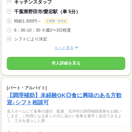
キッチンスタッフ
千葉県野田市/愛宕駅（車 5分）
時給1,300円～
交通費一部支給
6：30-10：30 ※週2〜3日程度
シフトにより決定
もっと見る
求人詳細を見る
[パート・アルバイト]
【調理補助】未経験OK◎食に興味のある方歓
迎♪シフト相談可
老人ホームにて食事の盛付、配膳、洗浄等の調理補助業務をお願い
します。ご利用になる多くの方に温かい食事を素早く提供できるよ
う、工夫を凝らした業...