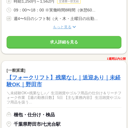
時給1,250円～1,562円
交通費一部支給
09：00〜18：00 ※実働時間8時間（休憩60...
週4〜5日のシフト制（火・木・土曜日の出勤...
もっと見る
求人詳細を見る
1週間以内公開
[一般派遣]
【フォークリフト】残業なし｜送迎あり｜未経
験OK｜野田市
＼未経験OK×残業なし♪／ 生活雑貨やゴルフ用品の仕分け＆リーチフ
ォーク作業 【週の勤務日数】 5日 【主な業務内容】 生活雑貨やゴル
フ用品を扱う...
梱包・仕分け・検品
千葉県野田市/七光台駅