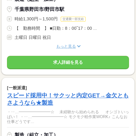
千葉県野田市/野田市駅
時給1,300円～1,500円
交通費一部支給
【 勤務時間 】 ■日勤：8：00‾17：00 ...
土曜日 日曜日 祝日
もっと見る
求人詳細を見る
[一般派遣]
スピード採用中！サクッと内定GET→金欠とも
さようなら★製造
・‥…━━━━━━━━☆ 未経験から始められる オシゴトいっ
ぱい！ ・‥…━━━━━━━━☆ モクモク軽作業WORK♪ こんなお
仕事どうです...
製造（組立・加工）