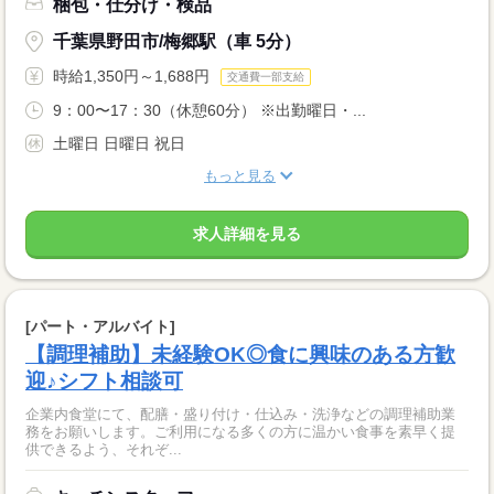
梱包・仕分け・検品
千葉県野田市/梅郷駅（車 5分）
時給1,350円～1,688円
交通費一部支給
9：00〜17：30（休憩60分） ※出勤曜日・...
土曜日 日曜日 祝日
もっと見る
求人詳細を見る
[パート・アルバイト]
【調理補助】未経験OK◎食に興味のある方歓
迎♪シフト相談可
企業内食堂にて、配膳・盛り付け・仕込み・洗浄などの調理補助業
務をお願いします。ご利用になる多くの方に温かい食事を素早く提
供できるよう、それぞ...