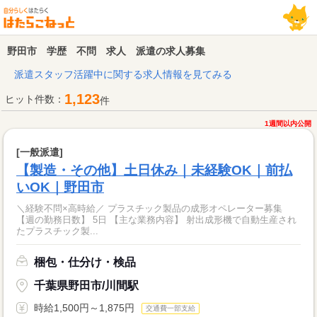
野田市 学歴 不問 求人 派遣の求人募集
派遣スタッフ活躍中に関する求人情報を見てみる
1,123
ヒット件数：
件
1週間以内公開
[一般派遣]
【製造・その他】土日休み｜未経験OK｜前払
いOK｜野田市
＼経験不問×高時給／ プラスチック製品の成形オペレーター募集
【週の勤務日数】 5日 【主な業務内容】 射出成形機で自動生産され
たプラスチック製...
梱包・仕分け・検品
千葉県野田市/川間駅
時給1,500円～1,875円
交通費一部支給