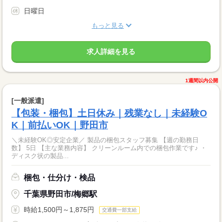
日曜日
もっと見る
求人詳細を見る
1週間以内公開
[一般派遣]
【包装・梱包】土日休み｜残業なし｜未経験O
K｜前払いOK｜野田市
＼未経験OK◎安定企業／ 製品の梱包スタッフ募集 【週の勤務日
数】 5日 【主な業務内容】 クリーンルーム内での梱包作業です♪ ・
ディスク状の製品...
梱包・仕分け・検品
千葉県野田市/梅郷駅
時給1,500円～1,875円
交通費一部支給