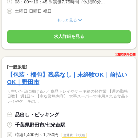
08：00〜16：45 ※実働7.75時間（休憩60分...
土曜日 日曜日 祝日
もっと見る
求人詳細を見る
1週間以内公開
[一般派遣]
【包装・梱包】残業なし｜未経験OK｜前払い
OK｜野田市
＼空いた日に働ける♪／ 食品トレイやケーキ箱の軽作業 【週の勤務
日数】 週1日〜 【主な業務内容】 大手スーパーで使用される食品ト
レイやケーキの...
品出し・ピッキング
千葉県野田市/七光台駅
時給1,400円～1,750円
交通費一部支給